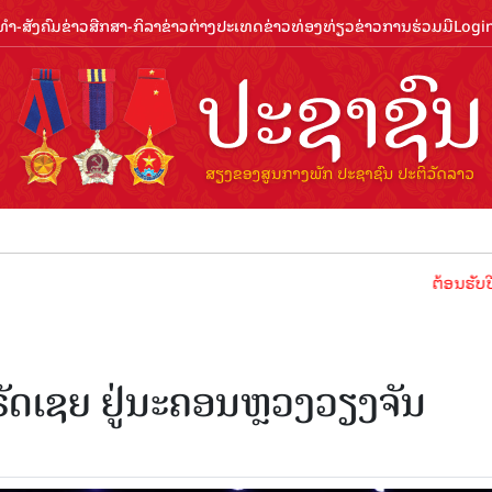
ຳ-ສັງຄົມ
ຂ່າວສືກສາ-ກິລາ
ຂ່າວຕ່າງປະເທດ
ຂ່າວທ່ອງທ່ຽວ
ຂ່າວການຮ່ວມມື
Logi
ຕ້ອນຮັບປີທ່ອງທ່
ັດເຊຍ ຢູ່ນະຄອນຫຼວງວຽງຈັນ