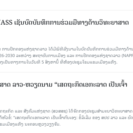
SS ເຊັນບົດບັນທຶກການຮ່ວມມືທາງດ້ານວິທະຍາສາດ
 ການປົກຄອງແຫ່ງຊາດລາວ ໄດ້ມີພິທີລົງນາມໃນບົດບັນທຶກການຮ່ວມມືທາງດ້າ
026-2030 ລະຫວ່າງ ສະຖາບັນການເມືອງ ແລະ ການປົກຄອງແຫ່ງຊາດລາວ (NAPP
ງເປັນທາງການໃນວັນທີ 5 ສິງຫານີ້ ທີ່ຫ້ອງປະຊຸມໂຮມແຮມເມືອງແທັງ.
າດ ລາວ-ຫວຽດນາມ “ເສດຖະກິດເອກະລາດ ເປັນເຈົ້າ
ດຖະກິດ ແລະ ສັງຄົມແຫ່ງຊາດ (ສວສສຊ) ໄດ້ຈັດກອງປະຊຸມສຳມະນາວິທະຍາສາດ
ວຂໍ້: “ເສດຖະກິດເອກະລາດ ເປັນເຈົ້າຕົນເອງ: ຂໍ້ລິເລີ່ມ ຂອງ ສປປ ລາວ ແລະ ບ
 ແຮມເມືອງແທັງ ນະຄອນຫຼວງວຽງຈັນ.