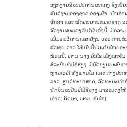
ວຽກງານສິລະປະການສະແດງ ຊຶ່ງເປັນວ
ອັນດີງາມຂອງຊາດ ຂອງເຜົ່າ, ນໍາເອ
ຮັກສາ ແລະ ພັດທະນາປະເທດຊາດ ອອກ
ຈັດງານສະແດງດົນຕີໃນຄັ້ງນີ້, ມີຄ
ເພີ່ມທະວີການແລກປ່ຽນ ແລະ ການຮ
ຣັດເຊຍ-ລາວ ໃຫ້ນັບມື້ນັບເຕີບໃຫຍ່ຂະຫ
ພ້ອມນີ້, ທ່ານ ນາງ ບົວໄຂ ເພັງພະຈັນ
ສິລະປິນທີ່ມີຊື່ສຽງ, ມີບົດຮຽນປະສ
ຫຼາຍເວທີ ທັງພາຍໃນ ແລະ ຕ່າງປະ
ລາວ, ສູນວິທະຍາສາດ, ວັດທະນະທໍາຣ
ນັກສິນລະປິນທີ່ມີຊື່ສຽງ ມາສະແດງໃຫ
(ຂ່າວ: ກິດຕາ, ພາບ: ຂັນໄຊ)