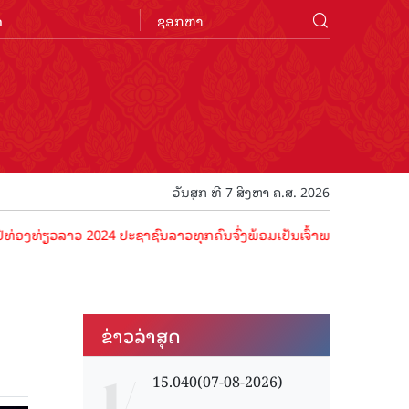
n
ວັນສຸກ ທີ 7 ສິງຫາ ຄ.ສ. 2026
ຽວລາວ 2024 ປະຊາຊົນລາວທຸກຄົນຈົ່ງພ້ອມເປັນເຈົ້າພາບທີ່ດີ ຕ້ອນຮັບນັກທ່ອ
ຂ່າວ​ລ່າ​ສຸດ
15.040(07-08-2026)