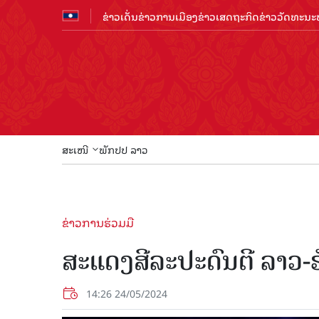
ຂ່າວເດັ່ນ
ຂ່າວການເມືອງ
ຂ່າວເສດຖະກິດ
ຂ່າວວັດທະນະທ
ສະເໜີ
ພັກປປ ລາວ
ຂ່າວການຮ່ວມມື
ສະແດງສີລະປະດົນຕີ ລາວ-ຣ
14:26 24/05/2024