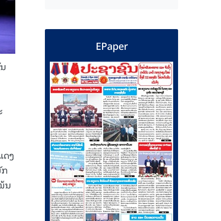
EPaper
ັນ
ະ
ະແດງ
ັກ
ໜ້ນ
ງ