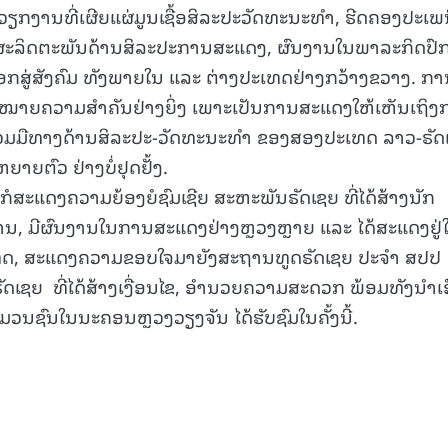
ຽກງານທີ່ເຜີຍແຜ່ມູນເຊື້ອສິລະປະວັດທະນະທຳ, ຮີດຄອງປະເພ
15.040(07-08-20
ົາຜະລິດຕະພັນດ້ານສິລະປະການສະແດງ, ຜົນງານໃນພາລະກິດປົ
ສູ່ສັງຄົມ ທັງພາຍໃນ ແລະ ຕ່າງປະເທດຢ່າງກວ້າງຂວາງ. ກາ
ວາມໝາຍຄວາມສໍາຄັນຢ່າງຍິ່ງ ເພາະເປັນການສະແດງໃຫ້ເຫັນເຖິ
່ວມມືທາງດ້ານສິລະປະ-ວັດທະນະທຳ ຂອງສອງປະເທດ ລາວ-ຣັດ
ຍາຍຕົວ ຢ່າງບໍ່ຢຸດຢັ້ງ.
 ກໍສະແດງຄວາມຍ້ອງຍໍຊົມເຊີຍ ສະຫະພັນຣັດເຊຍ ທີ່ໄດ້ສ້າງນັກ
ົບການ, ມີຜົນງານໃນການສະແດງຢ່າງຫຼວງຫຼາຍ ແລະ ໄດ້ສະແດງຢູ່
ເທດ, ສະແດງຄວາມຂອບໃຈມາຍັງສະຖານທູດຣັດເຊຍ ປະຈຳ ສປປ
ັດເຊຍ ທີ່ໄດ້ສ້າງເງື່ອນໄຂ, ອຳນວຍຄວາມສະດວກ ພ້ອມທັງນຳເອ
້ມວນຊົນໃນນະຄອນຫຼວງວຽງຈັນ ໄດ້ຮັບຊົມໃນຄັ້ງນີ້.