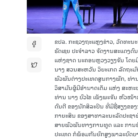
ຂປລ. ກະຊວງຖະແຫຼງຂ່າວ, ວັດທະນະ
ຣັດເຊຍ ປະຈຳລາວ ຈັດງານສະແດງດົນຕ
ແຫ່ງຊາດ ນະຄອນຫຼວງວຽງຈັນ ໂດຍມ
ນາງ ສວນສະຫວັນ ວິຍະເກດ ລັດຖະມ
ພົວພັນຕ່າງປະເທດສູນກາງພັກ, ທ່ານ
ວິສາມັນຜູ້ມີອຳນາດເຕັມ ແຫ່ງ ສະຫະ
ທ່ານ ນາງ ບົວໄຂ ເພັງພະຈັນ ຫົວໜ
ດົນຕີ ຂອງນັກສິລະປິນ ທີ່ມີຊື່ສຽງຂ
ກາຍະສິນ ຂອງສາທາລະນະລັດປະຊາທິ
ສາຍພົວພັນທາງການທູດ ແລະ ການຮ່
ປະເທດ ກໍພ້ອມກັນຍົກສູງພາລະບົດບ