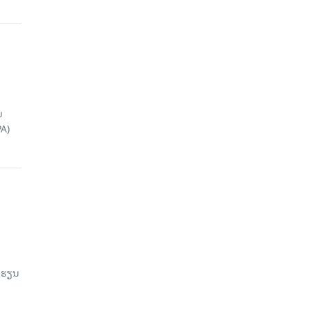
ນ
A)
ົດຮຽນ