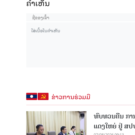
ຄໍາເຫັນ
ຂ່າວການຮ່ວມມື
ທົບທວນຄືນ ກາ
ແດງໃຫຍ່ ຢູ່ ສ
07/08/2026 09:13