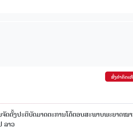
ສົ່ງຄໍາຄິດເຫ
ນຈັດຕັ້ງປະຕິບັດມາດຕະການໂຕ້ຕອບສະພາບພະຍາດໝ
ປປ ລາວ