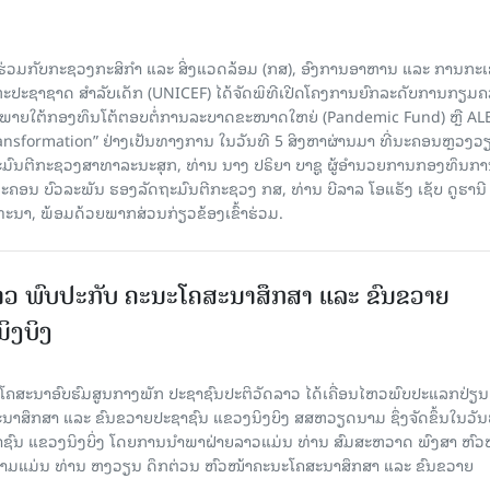
່ວມກັບກະຊວງກະສິກຳ ແລະ ສິ່ງແວດລ້ອມ (ກສ), ອົງການອາຫານ ແລະ ການກະ
ະປະຊາຊາດ ສໍາລັບເດັກ (UNICEF) ໄດ້ຈັດພິທີເປີດໂຄງການຍົກລະດັບການກຽມ
ພາຍໃຕ້ກອງທຶນໂຕ້ຕອບຕໍ່ການລະບາດຂະໜາດໃຫຍ່ (Pandemic Fund) ຫຼື AL
nsformation” ຢ່າງເປັນທາງການ ໃນວັນທີ 5 ສິງຫາຜ່ານມາ ທີ່ນະຄອນຫຼວງວຽ
ະມົນຕີກະຊວງສາທາລະນະສຸກ, ທ່ານ ນາງ ປຣິຍາ ບາຊູ ຜູ້ອຳນວຍການກອງທຶນກ
 ບົວລະພັນ ຮອງລັດຖະມົນຕີກະຊວງ ກສ, ທ່ານ ບີລາລ ໂອແຣັງ ເຊັບ ດູຮານີ ຜ
ທະນາ, ພ້ອມດ້ວຍພາກສ່ວນກ່ຽວຂ້ອງເຂົ້າຮ່ວມ.
ວ ພົບປະກັບ ຄະນະໂຄສະນາສຶກສາ ແລະ ຂົນຂວາຍ
ິງບິງ
ຄສະນາອົບຮົມສູນກາງພັກ ປະຊາຊົນປະຕິວັດລາວ ໄດ້ເຄື່ອນໄຫວພົບປະແລກປ່ຽນ
າສຶກສາ ແລະ ຂົນຂວາຍປະຊາຊົນ ແຂວງນິງບິງ ສສຫວຽດນາມ ຊຶ່ງຈັດຂຶ້ນໃນວັນ
ຊາຊົນ ແຂວງນິງບິ່ງ ໂດຍການນຳພາຝ່າຍລາວແມ່ນ ທ່ານ ສົມສະຫວາດ ພົງສາ ຫົວ
ນາມແມ່ນ ທ່ານ ຫງວຽນ ດຶກຕ່ວນ ຫົວໜ້າຄະນະໂຄສະນາສຶກສາ ແລະ ຂົນຂວາຍ