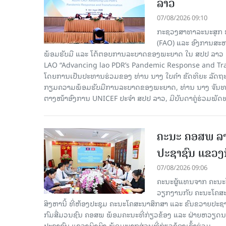
ລາວ
07/08/2026 09:10
ກະຊວງສາທາລະນະສຸກ ຮ
(FAO) ແລະ ອົງການສະຫ
ພ້ອມຮັບມື ແລະ ໂຕ້ຕອບການລະບາດຂອງພະຍາດ ໃນ ສປປ ລາວ 
LAO “Advancing lao PDR’s Pandemic Response and Tra
ໂດຍການເປັນປະທານຮ່ວມຂອງ ທ່ານ ນາງ ໃບຄໍາ ຂັດທິຍະ ລັດຖ
ກຽມຄວາມພ້ອມຮັບມືການລະບາດຂອງພະຍາດ, ທ່ານ ນາງ ຈັນທະຄອນ
ຕາງໜ້າອົງການ UNICEF ປະຈໍາ ສປປ ລາວ, ມີບັນດາຄູ່ຮ່ວມພັດ
ຄະນະ ຄອສພ ລາ
ປະຊາຊົນ ແຂວງນ
07/08/2026 09:06
ຄະນະຜູ້ແທນຈາກ ຄະນະໂ
ວຽກງານກັບ ຄະນະໂຄສະນ
ສິງຫານີ້ ທີ່ຫ້ອງປະຊຸມ ຄະນະໂຄສະນາສຶກສາ ແລະ ຂົນຂວາຍປະ
ກົມສື່ມວນຊົນ ຄອສພ ພ້ອມຄະນະທີ່ກ່ຽວຂ້ອງ ແລະ ຝ່າຍຫວຽດ
ປະຊາຊົນ ແຂວງນິງບິງ ພ້ອມພາກສ່ວນທີ່ກ່ຽວຂ້ອງເຂົ້າຮ່ວມ.