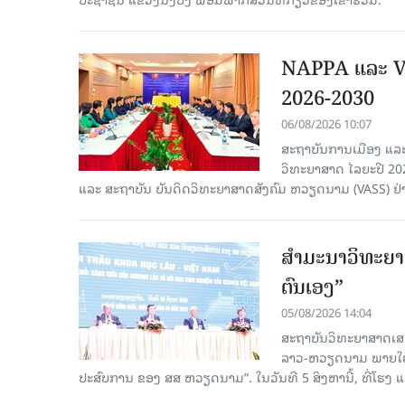
NAPPA ແລະ VA
2026-2030
06/08/2026 10:07
ສະຖາບັນການເມືອງ ແລະ
ວິທະຍາສາດ ໄລຍະປີ 2
ແລະ ສະຖາບັນ ບັນດິດວິທະຍາສາດສັງຄົມ ຫວຽດນາມ (VASS) ຢ່າ
ສຳມະນາວິທະຍາສ
ຕົນເອງ”
05/08/2026 14:04
ສະຖາບັນວິທະຍາສາດເສ
ລາວ-ຫວຽດນາມ ພາຍໃຕ້ຫົ
ປະສົບການ ຂອງ ສສ ຫວຽດນາມ”. ໃນວັນທີ 5 ສິງຫານີ້, ທີ່ໂຮງ