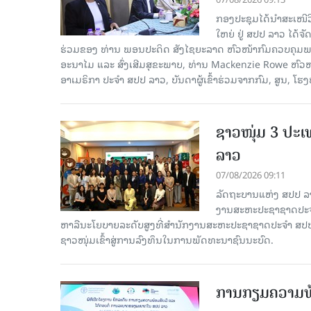
ກອງປະຊຸມໄດ້ນຳສະເໜ
ໃຫຍ່ ຢູ່ ສປປ ລາວ ໄດ້
ຮ່ວມຂອງ ທ່ານ ພອນປະດິດ ສັງໄຊຍະລາດ ຫົວໜ້າກົມຄວບຄຸມພະ
ອະນາໄມ ແລະ ສົ່ງເສີມສຸຂະພາບ, ທ່ານ Mackenzie Rowe ຫົ
ອາເມຣິກາ ປະຈຳ ສປປ ລາວ, ບັນດາຜູ້ເຂົ້າຮ່ວມຈາກກົມ, ສູນ, 
ຊາວໜຸ່ມ 3 ປະ
ລາວ
07/08/2026 09:11
ລັດຖະບານແຫ່ງ ສປປ ລ
ງານສະຫະປະຊາຊາດປະຈຳ
ຫາລືນະໂຍບາຍລະດັບສູງທີ່ສຳນັກງານສະຫະປະຊາຊາດປະຈຳ ສປປ ລ
ຊາວໜຸ່ມເຂົ້າສູ່ການລົງທຶນໃນການພັດທະນາຊົນນະບົດ.
ການກຽມຄວາມພ້