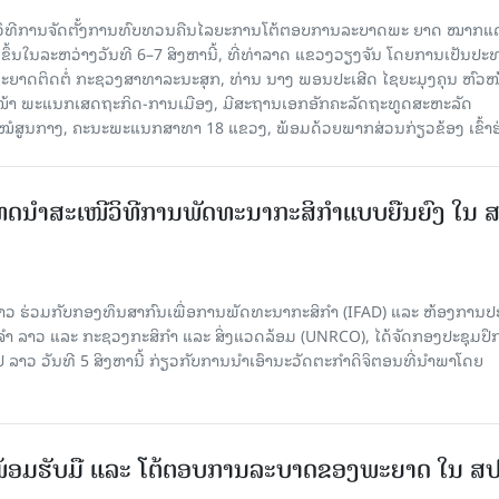
ີວິທີການຈັດຕັ້ງການທົບທວນຄືນໄລຍະການໂຕ້ຕອບການລະບາດພະ ຍາດ ໝາກແ
ຈັດຂຶ້ນໃນລະຫວ່າງວັນທີ 6–7 ສິງຫານີ້, ທີ່ທ່າລາດ ແຂວງວຽງຈັນ ໂດຍການເປັນປ
ຍາດຕິດຕໍ່ ກະຊວງສາທາລະນະສຸກ, ທ່ານ ນາງ ພອນປະເສີດ ໄຊຍະມຸງຄຸນ ຫົວໜ
ວໜ້າ ພະແນກເສດຖະກິດ-ການເມືອງ, ມີສະຖານເອກອັກຄະລັດຖະທູດສະຫະລັດ
ໂຮງໝໍສູນກາງ, ຄະນະພະແນກສາທາ 18 ແຂວງ, ພ້ອມດ້ວຍພາກສ່ວນກ່ຽວຂ້ອງ ເຂົ້າຮ
ເທດນຳສະເໜີວິທີການພັດທະນາກະສິກຳແບບຍືນຍົງ ໃນ 
າວ ຮ່ວມກັບກອງທຶນສາກົນເພື່ອການພັດທະນາກະສິກຳ (IFAD) ແລະ ຫ້ອງການ
 ລາວ ແລະ ກະຊວງກະສິກຳ ແລະ ສິ່ງແວດລ້ອມ (UNRCO), ໄດ້ຈັດກອງປະຊຸມປຶ
າວ ວັນທີ 5 ສິງຫານີ້ ກ່ຽວກັບການນຳເອົານະວັດຕະກຳດິຈິຕອນທີ່ນຳພາໂດຍ
ອມຮັບມື ແລະ ໂຕ້ຕອບການລະບາດຂອງພະຍາດ ໃນ ສ