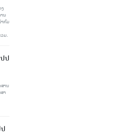
ດງ
ະທານ
້າກົມ
່ວມ.
ສປປ
ປະສານ
ກສາ
ປປ