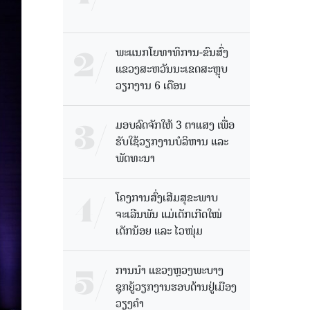
ພະແນກໂຍທາທິການ-ຂົນສົ່ງ
ແຂວງສະຫວັນນະເຂດສະຫຼຸບ
ວຽກງານ 6 ເດືອນ
ມອບລົດຈັກໃຫ້ 3 ຕາແສງ ເພື່ອ
ຮັບໃຊ້ວຽກງານບໍລິຫານ ແລະ
ພັດທະນາ
ໂຄງການສົ່ງເສີມສຸຂະພາບ
ຈະເລີນພັນ ແມ່ເດັກເກີດໃໝ່
ເດັກນ້ອຍ ແລະ ໄວໜຸ່ມ
ການນຳ ແຂວງຫຼວງພະບາງ
ຊຸກຍູ້ວຽກງານຮອບດ້ານຢູ່ເມືອງ
ວຽງຄໍາ