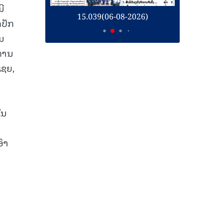
ນີ
26)
15.039(06-08-2026)
1
ກປັກ
ນ
ງການ
ເຊຍ,
ໃນ
ົາ