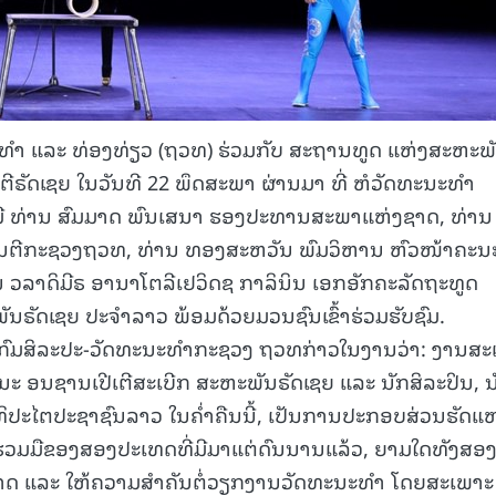
ທຳ ແລະ ທ່ອງທ່ຽວ (ຖວທ) ຮ່ວມກັບ ສະຖານທູດ ແຫ່ງສະຫະພ
ີຣັດເຊຍ ໃນວັນທີ 22 ພຶດສະພາ ຜ່ານມາ ທີ່ ຫໍວັດທະນະທຳ
ີ ທ່ານ ສົມມາດ ພົນເສນາ ຮອງປະທານສະພາແຫ່ງຊາດ, ທ່ານ
ົນຕີກະຊວງຖວທ, ທ່ານ ທອງສະຫວັນ ພົມວິຫານ ຫົວໜ້າຄະນ
 ວລາດິມີຣ ອານາໂຕລີເຢວິດຊ ກາລິນິນ ເອກອັກຄະລັດຖະທູດ
ພັນຣັດເຊຍ ປະຈຳລາວ ພ້ອມດ້ວຍມວນຊົນເຂົ້າຮ່ວມຮັບຊົມ.
້າກົມສິລະປະ-ວັດທະນະທຳກະຊວງ ຖວທກ່າວໃນງານວ່າ: ງານສ
ອງນະ ອນຊານເປີເຕີສະເບີກ ສະຫະພັນຣັດເຊຍ ແລະ ນັກສິລະປິນ, ນ
ປະໄຕປະຊາຊົນລາວ ໃນຄ່ຳຄືນນີ້, ເປັນການປະກອບສ່ວນຮັດແ
ວມມືຂອງສອງປະເທດທີ່ມີມາແຕ່ດົນນານແລ້ວ, ຍາມໃດທັງສອ
າດ ແລະ ໃຫ້ຄວາມສຳຄັນຕໍ່ວຽກງານວັດທະນະທໍາ ໂດຍສະເພາະ