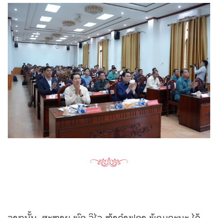
ຈາກນັ້ນ, ສະຫາຍ ພົອ ວິໄລ ຫຼ້າຄໍາຟອງ ພ້ອມຄະນະ ໄດ້