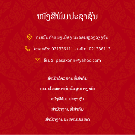
ໜັງສືພິມປະຊາຊົນ
ຖະໜົນກຳແພງເມືອງ ນະຄອນຫຼວງວຽງຈັນ
ໂທລະສັບ: 021336111 - ແຟັກ: 021336113
ອີເມວ:
pasaxonn@yahoo.com
ສຳ​ນັກ​ຂ່າວ​ສານ​ທີ່​ສຳ​ຄັນ​
ຄະນະໂຄສະນາອົບຮົມ​ສູນ​ກາງ​ພັກ
ໜັງສືພິມ ປະ​ຊາ​ຊົນ
ສຳ​ນັກ​ງານ​ທີ່​ສຳ​ຄັນ
ສຳ​ນັກ​ງານ​ປະ​ທານ​ປະ​ເທດ