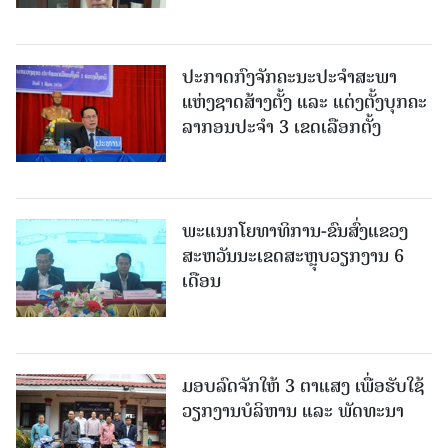
ປະກາດກົງຈັກຄະນະປະຈໍາສະພາ
ແຫ່ງຊາດສ້າງຕັ້ງ ແລະ ແຕ່ງຕັ້ງບຸກຄະ
ລາກອນປະຈໍາ 3 ເຂດເລືອກຕັ້ງ
ພະແນກໂຍທາທິການ-ຂົນສົ່ງແຂວງ
ສະຫວັນນະເຂດສະຫຼຸບວຽກງານ 6
ເດືອນ
ມອບລົດຈັກໃຫ້ 3 ຕາແສງ ເພື່ອຮັບໃຊ້
ວຽກງານບໍລິຫານ ແລະ ພັດທະນາ