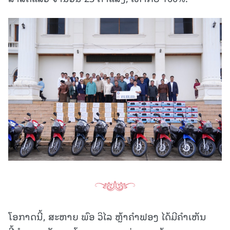
ໂອກາດນີ້, ສະຫາຍ ພົອ ວິໄລ ຫຼ້າຄໍາຟອງ ໄດ້ມີຄຳເຫັນ