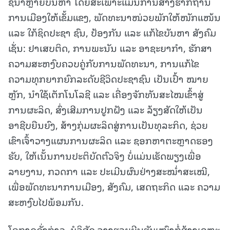
ຊີ້ນຳຫຼາຍບັນຫາ ໂດຍສະເພາະແມ່ນການສ້າງຮາກຖານ
ການເມືອງໃຫ້ເຂັ້ມແຂງ, ພັດທະນາໜ່ວຍພັກໃຫ້ໜັກແໜ້ນ
ແລະ ໃກ້ຊິດປະຊາ ຊົນ, ປ້ອງກັນ ແລະ ແກ້ໄຂບັນຫາ ສັງຄົມ
ເຊັ່ນ: ຢາເສບຕິດ, ການພະນັນ ແລະ ອາຊະຍາກຳ, ຮັກສາ
ຄວາມສະຫງົບຄວບຄູ່ກັບການພັດທະນາ, ການແກ້ໄຂ
ຄວາມທຸກຍາກຍົກລະດັບຊີວິດປະຊາຊົນ ເປັນເປົ້າ ໝາຍ
ຫຼັກ, ນຳໃຊ້ເຕັກໂນໂລຊີ ແລະ ເຄື່ອງຈັກທັນສະໄໝເຂົ້າສູ່
ການຜະລິດ, ສົ່ງເສີມການປູກຝັງ ແລະ ລ້ຽງສັດໃຫ້ເປັນ
ອາຊີບຍືນຍົງ, ສ້າງກຸ່ມຜະລິດສູ່ການເປັນທຸລະກິດ, ຊ່ວຍ
ເຂົາເຈົ້າວາງແຜນການຜະລິດ ແລະ ຊອກຫາຕະຫຼາດຮອງ
ຮັບ, ໃຫ້ເນັ້ນການປະຕິບັດຕົວຈິງ ບໍ່ແມ່ນເຮັດພຽງເພື່ອ
ລາຍງານ, ກວດກາ ແລະ ປະເມີນຜົນຢ່າງສະໝ່ຳສະເໝີ,
ເພື່ອພັດທະນາການເມືອງ, ສັງຄົມ, ເສດຖະກິດ ແລະ ຄວາມ
ສະຫງົບໄປພ້ອມກັນ.
ໂອກາດດັ່ງກ່າວ, ບໍລິສັດ ຈາງຮວຍຍີນຮັບເໝົາກໍ່ສ້າງເຄຫະ