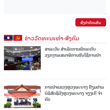
ສົ່ງຄໍາຄິດເຫັນ
ຂ່າວວັດທະນະທຳ-ສັງຄົມ
ສາລະວັນ ສໍາເລັດການຍົກລະດັບ
ວຽກງານເສນາທິການຮັບໃຊ້ການນໍາ
ການນຳແຂວງຫຼວງພະບາງ ຢ້ຽມ​ຢາມ
ບໍ​ລິ​ສັດຊີມັງຫຼວງພະບາງ ຈຽງເກີ ຈໍາ
ກັດ