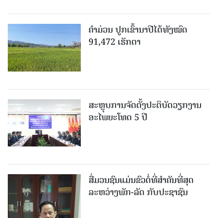
ຄໍາມ່ວນ ປູກເຂົ້ານາປີໄດ້ທັງໝົດ
91,472 ເຮັກຕາ
ສະຫຼຸບການຈັດຕັ້ງປະຕິບັດວຽກງານ
ອະໄພຍະໂທດ 5 ປີ
ສື່ມວນຊົນແມ່ນຂົວຕໍ່ທີ່ສໍາຄັນທີ່ສຸດ
ລະຫວ່າງພັກ-ລັດ ກັບປະຊາຊົນ