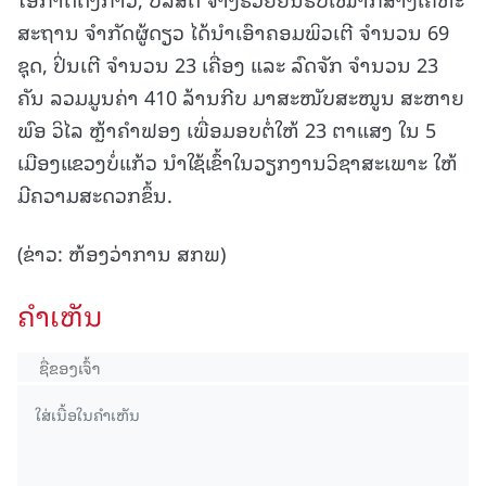
ສະຖານ ຈຳກັດຜູ້ດຽວ ໄດ້ນຳເອົາຄອມພິວເຕີ ຈຳນວນ 69
ຊຸດ, ປິ່ນເຕີ ຈຳນວນ 23 ເຄື່ອງ ແລະ ລົດຈັກ ຈຳນວນ 23
ຄັນ ລວມມູນຄ່າ 410 ລ້ານກີບ ມາສະໜັບສະໜູນ ສະຫາຍ
ພົອ ວິໄລ ຫຼ້າຄໍາຟອງ ເພື່ອມອບຕໍ່ໃຫ້ 23 ຕາແສງ ໃນ 5
ເມືອງແຂວງບໍ່ແກ້ວ ນຳໃຊ້ເຂົ້າໃນວຽກງານວິຊາສະເພາະ ໃຫ້
ມີຄວາມສະດວກຂຶ້ນ.
(ຂ່າວ: ຫ້ອງວ່າການ ສກພ)
ຄໍາເຫັນ