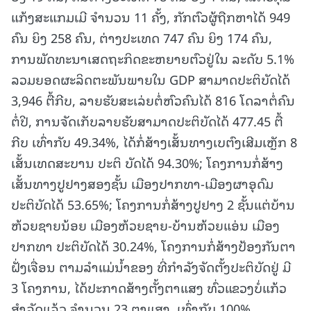
ແກ້ງສະແກມເມີ ຈໍານວນ 11 ຄັ້ງ, ກັກຕົວຜູ້ຖືກຫາໄດ້ 949
ຄົນ ຍິງ 258 ຄົນ, ຕ່າງປະເທດ 747 ຄົນ ຍິງ 174 ຄົນ,
ການພັດທະນາເສດຖະກິດຂະຫຍາຍຕົວຢູ່ໃນ ລະດັບ 5.1%
ລວມຍອດຜະລິດຕະພັນພາຍໃນ GDP ສາມາດປະຕິບັດໄດ້
3,946 ຕື້ກີບ, ລາຍຮັບສະເລ່ຍຕໍ່ຫົວຄົນໄດ້ 816 ໂດລາຕໍ່ຄົນ
ຕໍ່ປີ, ການຈັດເກັບລາຍຮັບສາມາດປະຕິບັດໄດ້ 477.45 ຕື້
ກີບ ເທົ່າກັບ 49.34%, ໄດ້ກໍ່ສ້າງເສັ້ນທາງເບຕົງເສີມເຫຼັກ 8
ເສັ້ນເທດສະບານ ປະຕິ ບັດໄດ້ 94.30%; ໂຄງການກໍ່ສ້າງ
ເສັ້ນທາງປູຢາງສອງຊັ້ນ ເມືອງປາກທາ-ເມືອງຜາອຸດົມ
ປະຕິບັດໄດ້ 53.65%; ໂຄງການກໍ່ສ້າງປູຢາງ 2 ຊັ້ນແຕ່ບ້ານ
ຫ້ວຍຊາຍນ້ອຍ ເມືອງຫ້ວຍຊາຍ-ບ້ານຫ້ວຍແອ່ນ ເມືອງ
ປາກທາ ປະຕິບັດໄດ້ 30.24%, ໂຄງການກໍ່ສ້າງປ້ອງກັນຕາ
ຝັ່ງເຈື່ອນ ຕາມລໍາແມ່ນໍ້າຂອງ ທີ່ກໍາລັງຈັດຕັ້ງປະຕິບັດຢູ່ ມີ
3 ໂຄງການ, ໄດ້ປະກາດສ້າງຕັ້ງຕາແສງ ທົ່ວແຂວງບໍ່ແກ້ວ
ສໍາລັດແລ້ວ ຈໍານວນ 23 ຕາແສງ, ເທົ່າກັບ 100%.