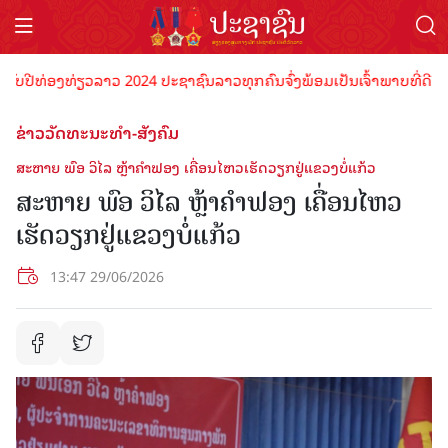
ີທ່ອງທ່ຽວລາວ 2024 ປະຊາຊົນລາວທຸກຄົນຈົ່ງພ້ອມເປັນເຈົ້າພາບທີ່ດີ ຕ້ອນຮັ
ຂ່າວວັດທະນະທຳ-ສັງຄົມ
ສະຫາຍ ພົອ ວິໄລ ຫຼ້າຄໍາຟອງ ເຄື່ອນໄຫວເຮັດວຽກຢູ່ແຂວງບໍ່ແກ້ວ
ສະຫາຍ ພົອ ວິໄລ ຫຼ້າຄໍາຟອງ ເຄື່ອນໄຫວ
ເຮັດວຽກຢູ່ແຂວງບໍ່ແກ້ວ
13:47 29/06/2026