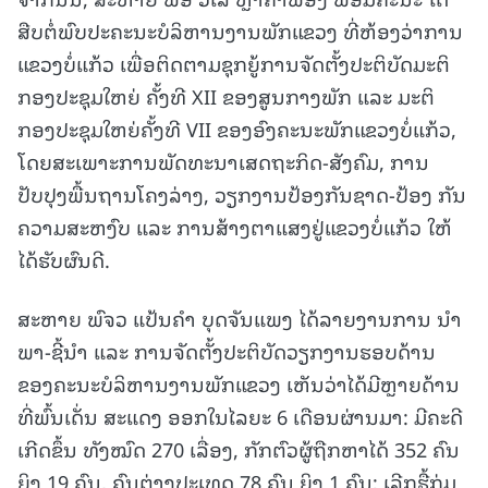
ສືບຕໍ່ພົບປະຄະນະບໍລິຫານງານພັກແຂວງ ທີ່ຫ້ອງວ່າການ
ແຂວງບໍ່ແກ້ວ ເພື່ອຕິດຕາມຊຸກຍູ້ການຈັດຕັ້ງປະຕິບັດມະຕິ
ກອງປະຊຸມໃຫຍ່ ຄັ້ງທີ XII ຂອງສູນກາງພັກ ແລະ ມະຕິ
ກອງປະຊຸມໃຫຍ່ຄັ້ງທີ VII ຂອງອົງຄະນະພັກແຂວງບໍ່ແກ້ວ,
ໂດຍສະເພາະການພັດທະນາເສດຖະກິດ-ສັງຄົມ, ການ
ປັບປຸງພື້ນຖານໂຄງລ່າງ, ວຽກງານປ້ອງກັນຊາດ-ປ້ອງ ກັນ
ຄວາມສະຫງົບ ແລະ ການສ້າງຕາແສງຢູ່ແຂວງບໍ່ແກ້ວ ໃຫ້
ໄດ້ຮັບຜົນດີ.
ສະຫາຍ ພົຈວ ແປ້ນຄຳ ບຸດຈັນແພງ ໄດ້ລາຍງານການ ນໍາ
ພາ-ຊີ້ນໍາ ແລະ ການຈັດຕັ້ງປະຕິບັດວຽກງານຮອບດ້ານ
ຂອງຄະນະບໍລິຫານງານພັກແຂວງ ເຫັນວ່າໄດ້ມີຫຼາຍດ້ານ
ທີ່ພົ້ນເດັ່ນ ສະແດງ ອອກໃນໄລຍະ 6 ເດືອນຜ່ານມາ: ມີຄະດີ
ເກີດຂຶ້ນ ທັງໝົດ 270 ເລື່ອງ, ກັກຕົວຜູ້ຖືກຫາໄດ້ 352 ຄົນ
ຍິງ 19 ຄົນ, ຄົນຕ່າງປະເທດ 78 ຄົນ ຍິງ 1 ຄົນ; ເລີກຮື້ກຸ່ມ