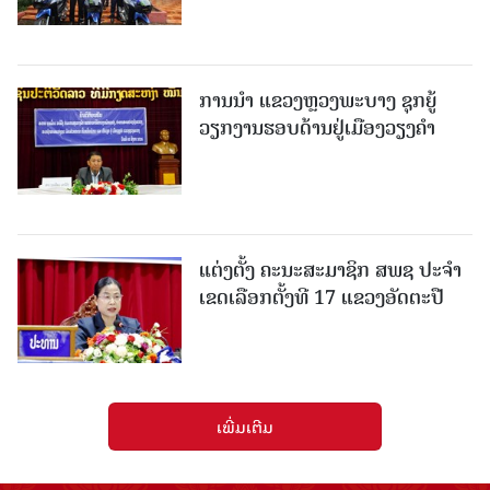
ການນຳ ແຂວງຫຼວງພະບາງ ຊຸກຍູ້
ວຽກງານຮອບດ້ານຢູ່ເມືອງວຽງຄໍາ
ແຕ່ງຕັ້ງ ຄະນະສະມາຊິກ ສພຊ ປະຈຳ
ເຂດເລືອກຕັ້ງທີ 17 ແຂວງອັດຕະປື
ເພີ່ມເຕີມ