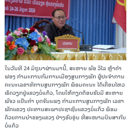
ໃນວັນທີ 24 ມິຖຸນາຜ່ານມານີ້, ສະຫາຍ ພົອ ວິໄລ ຫຼ້າຄໍາ
ຟອງ ກໍາມະການກົມການເມືອງສູນກາງພັກ ຜູ້ປະຈໍາການ
ຄະນະເລຂາທິການສູນກາງພັກ ພ້ອມຄະນະ ໄດ້ເຄື່ອນໄຫວ
ເຮັດວຽກຢູ່ແຂວງບໍ່ແກ້ວ, ໂດຍໃຫ້ກຽດຕ້ອນຮັບມີ ສະຫາຍ
ພົຈວ ແປ້ນຄຳ ບຸດຈັນແພງ ກຳມະການສູນກາງພັກ ເລຂາ
ພັກແຂວງ ປະທານສະພາປະຊາຊົນແຂວງບໍ່ແກ້ວ ພ້ອມ
ດ້ວຍການນຳຂອງແຂວງ ຢ່າງອົບອຸ່ນ ທີ່ສະໜາມບິນສາກົນ
ບໍ່ແກ້ວ