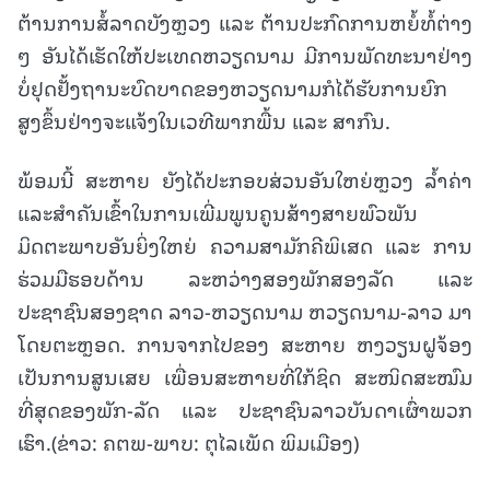
ຕ້ານການສໍ້ລາດບັງຫຼວງ ແລະ ຕ້ານປະກົດການຫຍໍ້ທໍ້ຕ່າງ
ໆ ອັນໄດ້ເຮັດໃຫ້ປະເທດຫວຽດນາມ ມີການພັດທະນາຢ່າງ
ບໍ່ຢຸດຢັ້ງຖານະບົດບາດຂອງຫວຽດນາມກໍໄດ້ຮັບການຍົກ
ສູງຂຶ້ນຢ່າງຈະແຈ້ງໃນເວທີພາກພື້ນ ແລະ ສາກົນ.
ພ້ອມນີ້ ສະຫາຍ ຍັງໄດ້ປະກອບສ່ວນອັນໃຫຍ່ຫຼວງ ລໍ້າຄ່າ
ແລະສໍາຄັນເຂົ້າໃນການເພີ່ມພູນຄູນສ້າງສາຍພົວພັນ
ມິດຕະພາບອັນຍິ່ງໃຫຍ່ ຄວາມສາມັກຄີພິເສດ ແລະ ການ
ຮ່ວມມືຮອບດ້ານ ລະຫວ່າງສອງພັກສອງລັດ ແລະ
ປະຊາຊົນສອງຊາດ ລາວ-ຫວຽດນາມ ຫວຽດນາມ-ລາວ ມາ
ໂດຍຕະຫຼອດ. ການຈາກໄປຂອງ ສະຫາຍ ຫງວຽນຝູຈ້ອງ
ເປັນການສູນເສຍ ເພື່ອນສະຫາຍທີ່ໃກ້ຊິດ ສະໜິດສະໝົມ
ທີ່ສຸດຂອງພັກ-ລັດ ແລະ ປະຊາຊົນລາວບັນດາເຜົ່າພວກ
ເຮົາ.(ຂ່າວ: ຄຕພ-ພາບ: ຕຸໄລເພັດ ພິມເມືອງ)