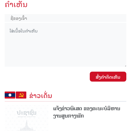
ຄໍາເຫັນ
ສົ່ງຄໍາຄິດເຫັນ
ຂ່າວເດັ່ນ
ແຈ້ງຂ່າວພິເສດ ຂອງຄະນະບໍລິຫານ
ງານສູນກາງພັກ