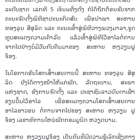
ລະດັບຊາດ ເລກທີ 5 ເຈິນແທັ່ງຕົງ ກໍໄດ້ຖືກຕ້ອນຮັບຈາກ
ຄະນະຈັດຕັ້ງພິທີຊາປະນະກິດສົບ ເພື່ອນຳພາ ສະຫາຍ
ທອງລຸນ ສີສຸລິດ ແລະ ຄະນະເຂົ້າສູ່ພິທີວາງພວງມາລາ,ຈູດ
ທູບສະແດງຄວາມເຄົາລົບ ແລ້ວເຂົ້າສູ່ພິທີໄວ້ອາໄລຕໍ່ການ
ຈາກໄປຢ່າງບໍ່ມີວັນກັບຄືນມາຂອງ ສະຫາຍ ຫງວຽນຝູ
ຈ້ອງ.
ໃນໂອກາດອັນໂສກເສົ້າເສຍດາຍນີ້ ສະຫາຍ ທອງລຸນ ສີສຸ
ລິດ ຍັງໄດ້ຕາງໜ້າໃຫ້ແກ່ພັກ, ລັດຖະບານ, ສະພາ
ແຫ່ງຊາດ, ອົງການຈັດຕັ້ງ ແລະ ປະຊາຊົນລາວບັນດາເຜົ່າ
ຂຽນປຶ້ມໄວ້ອາໄລ ເພື່ອສະແດງຄວາມໂສກເສົ້າເສຍດາຍ
ອາໄລອາວອນ ຕໍ່ການຈາກໄປຂອງ ສະຫາຍ ຫງວຽນ ຝູ
ຈ້ອງ ເລຂາທິການໃຫຍ່ພັກກອມມູນິດ ຫວຽດນາມ.
ສະຫາຍ ຫງວຽນຝູຈ້ອງ ເປັນຄົນທີ່ມີຄວາມຮູ້ເລິກເຊີ່ງທາງ