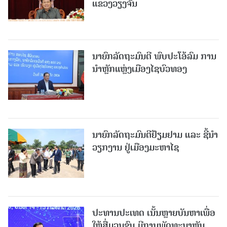
ແຂວງວຽງຈັນ
ນາຍົກລັດຖະມົນຕີ ພົບປະໂອ້ລົມ ການ
ນຳຫຼັກແຫຼ່ງເມືອງໄຊບົວທອງ
ນາຍົກລັດຖະມົນຕີຢ້ຽມຢາມ ແລະ ຊີ້ນຳ
ວຽກງານ ຢູ່ເມືອງມະຫາໄຊ
ປະທານປະເທດ ເນັ້ນຫຼາຍບັນຫາເພື່ອ
ໃຫ້ສື່ມວນຊົນ ມີການພັດທະນາຫັນ