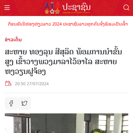
ຕ້ອນຮັບປີທ່ອງທ່ຽວລາວ 2024 ປະຊາຊົນລາວທຸກຄົນຈົ່ງພ້ອມເປັນເຈົ້າພາບທີ່
ຂ່າວເດັ່ນ
ສະຫາຍ ທອງລຸນ ສີສຸລິດ ພ້ອມການນຳຂັ້ນ
ສູງ ເຂົ້າວາງພວງມາລາໄວ້ອາໄລ ສະຫາຍ
ຫງວຽນຝູຈ້ອງ
20:50 27/07/2024