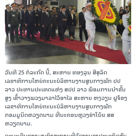
ວັນທີ 25 ກໍລະກົດ ນີ້,​ ສະຫາຍ ທອງລຸນ ສີສຸລິດ
ເລຂາທິການໃຫຍ່ຄະນະບໍລິຫານງານສູນກາງພັກ ປປ
ລາວ ປະທານປະເທດແຫ່ງ ສປປ ລາວ ພ້ອມການນຳຂັ້ນ
ສູງ ເຂົ້າວາງພວງມາລາໄວ້ອາໄລ ສະຫາຍ ຫງວຽນ ຝູຈ້ອງ
ເລຂາທິການໃຫຍ່ຄະນະບໍລິຫານງານສູນກາງພັກ
ກອມມູນິດຫວຽດນາມ ທີ່ນະຄອນຫຼວງຮ່າໂນ້ຍ ສສ
ຫວຽດນາມ.
ຄະນະເດີນທາງມາເຖິງສະຖານທີ່ຈັດງານຊາປະນະກິດສົບ