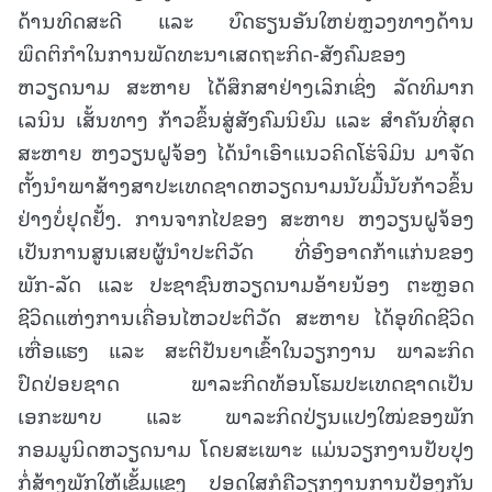
ດ້ານທິດສະດີ ແລະ ບົດຮຽນອັນໃຫຍ່ຫຼວງທາງດ້ານ
ພຶດຕິກຳໃນການພັດທະນາເສດຖະກິດ-ສັງຄົມຂອງ
ຫວຽດນາມ ສະຫາຍ ໄດ້ສຶກສາຢ່າງເລິກເຊິ່ງ ລັດທິມາກ
ເລນິນ ເສັ້ນທາງ ກ້າວຂຶ້ນສູ່ສັງຄົມນິຍົມ ແລະ ສໍາຄັນທີ່ສຸດ
ສະຫາຍ ຫງວຽນຝູຈ້ອງ ໄດ້ນໍາເອົາແນວຄິດໂຮ່ຈິມິນ ມາຈັດ
ຕັ້ງນໍາພາສ້າງສາປະເທດຊາດຫວຽດນາມນັບມື້ນັບກ້າວຂຶ້ນ
ຢ່າງບໍ່ຢຸດຢັ້ງ. ການຈາກໄປຂອງ ສະຫາຍ ຫງວຽນຝູຈ້ອງ
ເປັນການສູນເສຍຜູ້ນໍາປະຕິວັດ ທີ່ອົງອາດກ້າແກ່ນຂອງ
ພັກ-ລັດ ແລະ ປະຊາຊົນຫວຽດນາມອ້າຍນ້ອງ ຕະຫຼອດ
ຊີວິດແຫ່ງການເຄື່ອນໄຫວປະຕິວັດ ສະຫາຍ ໄດ້ອຸທິດຊີວິດ
ເຫື່ອແຮງ ແລະ ສະຕິປັນຍາເຂົ້າໃນວຽກງານ ພາລະກິດ
ປົດປ່ອຍຊາດ ພາລະກິດທ້ອນໂຮມປະເທດຊາດເປັນ
ເອກະພາບ ແລະ ພາລະກິດປ່ຽນແປງໃໝ່ຂອງພັກ
ກອມມູນິດຫວຽດນາມ ໂດຍສະເພາະ ແມ່ນວຽກງານປັບປຸງ
ກໍ່ສ້າງພັກໃຫ້ເຂັ້ມແຂງ ປອດໃສກໍຄືວຽກງານການປ້ອງກັນ