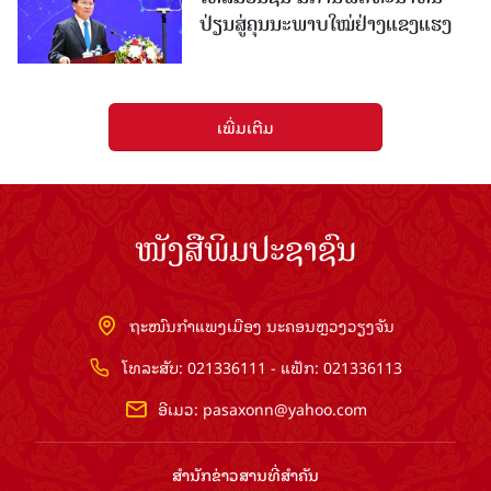
ປ່ຽນສູ່ຄຸນນະພາບໃໝ່ຢ່າງແຂງແຮງ
ເພີ່ມເຕີມ
ໜັງສືພິມປະຊາຊົນ
ຖະໜົນກຳແພງເມືອງ ນະຄອນຫຼວງວຽງຈັນ
ໂທລະສັບ: 021336111 - ແຟັກ: 021336113
ອີເມວ:
pasaxonn@yahoo.com
ສຳ​ນັກ​ຂ່າວ​ສານ​ທີ່​ສຳ​ຄັນ​