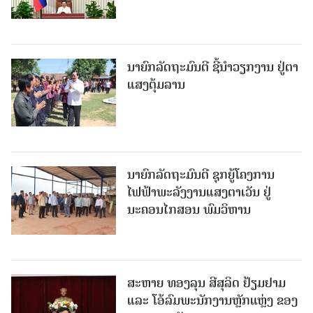
ນາຍົກລັດຖະມົນຕີ ຊີ້ນຳວຽກງານ ຢູ່ຕາ
ແສງຕຸ້ມລານ
ນາຍົກລັດຖະມົນຕີ ຊຸກຍູ້ໂຄງການ
ໄຟຟ້າພະລັງງານແສງຕາເວັນ ຢູ່
ນະຄອນໄກສອນ ພົມວິຫານ
ສະຫາຍ ທອງລຸນ ສີສຸລິດ ຢ້ຽມຢາມ
ແລະ ໂອ້ລົມພະນັກງານຫຼັກແຫຼ່ງ ຂອງ