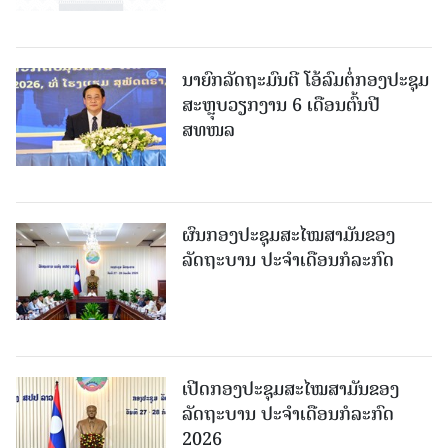
ນາຍົກລັດຖະມົນຕີ ໂອ້ລົມຕໍ່ກອງປະຊຸມ
ສະຫຼຸບວຽກງານ 6 ເດືອນຕົ້ນປີ
ສທໜລ
ຜົນກອງປະຊຸມສະໄໝສາມັນຂອງ
ລັດຖະບານ ປະຈຳເດືອນກໍລະກົດ
ເປີດກອງປະຊຸມສະໄໝສາມັນຂອງ
ລັດຖະບານ ປະຈໍາເດືອນກໍລະກົດ
2026