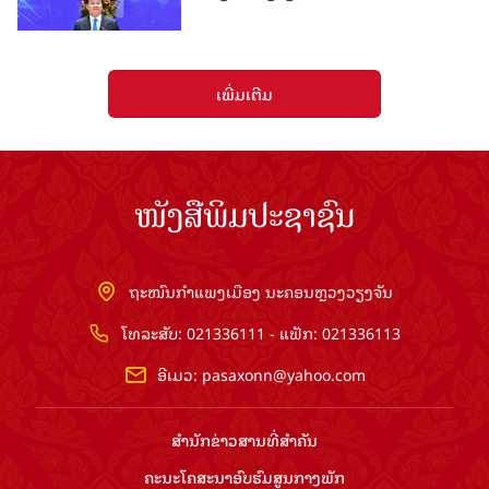
ເພີ່ມເຕີມ
ໜັງສືພິມປະຊາຊົນ
ຖະໜົນກຳແພງເມືອງ ນະຄອນຫຼວງວຽງຈັນ
ໂທລະສັບ: 021336111 - ແຟັກ: 021336113
ອີເມວ:
pasaxonn@yahoo.com
ສຳ​ນັກ​ຂ່າວ​ສານ​ທີ່​ສຳ​ຄັນ​
ຄະນະໂຄສະນາອົບຮົມ​ສູນ​ກາງ​ພັກ