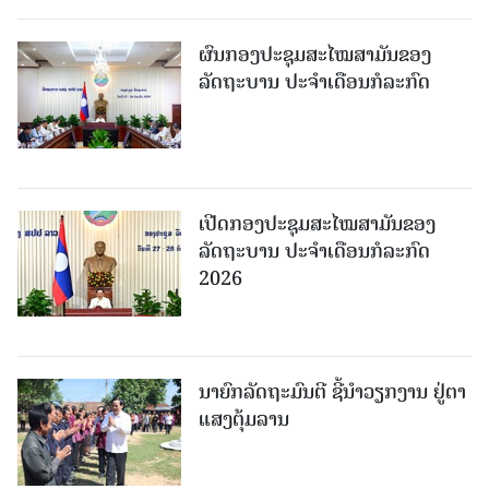
ຜົນກອງປະຊຸມສະໄໝສາມັນຂອງ
ລັດຖະບານ ປະຈຳເດືອນກໍລະກົດ
ເປີດກອງປະຊຸມສະໄໝສາມັນຂອງ
ລັດຖະບານ ປະຈໍາເດືອນກໍລະກົດ
2026
ນາຍົກລັດຖະມົນຕີ ຊີ້ນຳວຽກງານ ຢູ່ຕາ
ແສງຕຸ້ມລານ