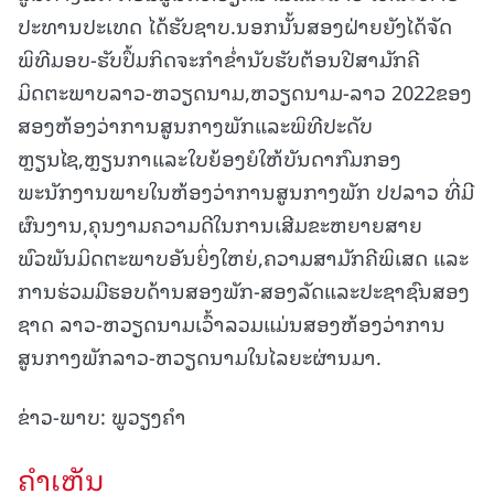
ປະທານປະເທດ ໄດ້ຮັບຊາບ.ນອກນັ້ນສອງຝ່າຍຍັງໄດ້ຈັດ
ພິທີມອບ-ຮັບປຶ້ມກິດຈະກຳຂໍ່ານັບຮັບຕ້ອນປີສາມັກຄີ
ມິດຕະພາບລາວ-ຫວຽດນາມ,ຫວຽດນາມ-ລາວ 2022ຂອງ
ສອງຫ້ອງວ່າການສູນກາງພັກແລະພິທີປະດັບ
ຫຼຽນໄຊ,ຫຼຽນກາແລະໃບຍ້ອງຍໍໃຫ້ບັນດາກົມກອງ
ພະນັກງານພາຍໃນຫ້ອງວ່າການສູນກາງພັກ ປປລາວ ທີ່ມີ
ຜົນງານ,ຄຸນງາມຄວາມດີໃນການເສີມຂະຫຍາຍສາຍ
ພົວພັນມິດຕະພາບອັນຍິ່ງໃຫຍ່,ຄວາມສາມັກຄີພິເສດ ແລະ
ການຮ່ວມມືຮອບດ້ານສອງພັກ-ສອງລັດແລະປະຊາຊົນສອງ
ຊາດ ລາວ-ຫວຽດນາມເວົ້າລວມແມ່ນສອງຫ້ອງວ່າການ
ສູນກາງພັກລາວ-ຫວຽດນາມໃນໄລຍະຜ່ານມາ.
ຂ່າວ-ພາບ: ພູວຽງຄຳ
ຄໍາເຫັນ