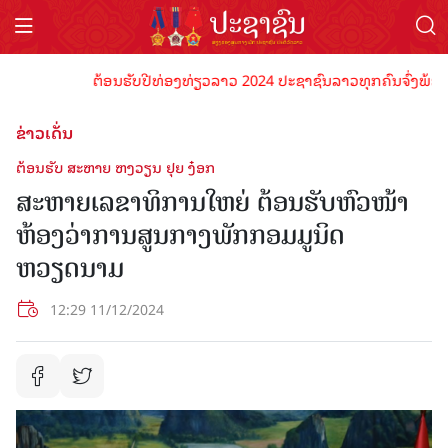
ຕ້ອນຮັບປີທ່ອງທ່ຽວລາວ 2024 ປະຊາຊົນລາວທຸກຄົນຈົ່ງພ້ອມເປັນເຈ
ຂ່າວເດັ່ນ
ຕ້ອນຮັບ ສະຫາຍ ຫງວຽນ ຢຸຍ ງ໋ອກ
ສະຫາຍເລຂາທິການໃຫຍ່ ຕ້ອນຮັບຫົວໜ້າ
ຫ້ອງວ່າການສູນກາງພັກກອມມູນິດ
ຫວຽດນາມ
12:29 11/12/2024