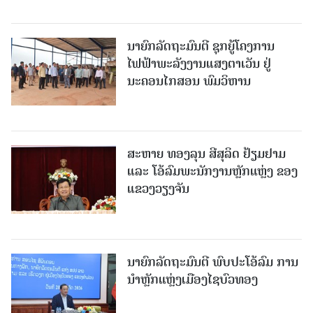
ນາຍົກລັດຖະມົນຕີ ຊຸກຍູ້ໂຄງການ
ໄຟຟ້າພະລັງງານແສງຕາເວັນ ຢູ່
ນະຄອນໄກສອນ ພົມວິຫານ
ສະຫາຍ ທອງລຸນ ສີສຸລິດ ຢ້ຽມຢາມ
ແລະ ໂອ້ລົມພະນັກງານຫຼັກແຫຼ່ງ ຂອງ
ແຂວງວຽງຈັນ
ນາຍົກລັດຖະມົນຕີ ພົບປະໂອ້ລົມ ການ
ນຳຫຼັກແຫຼ່ງເມືອງໄຊບົວທອງ