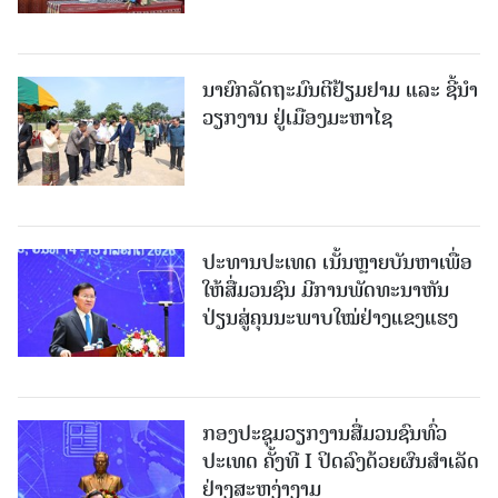
ນາຍົກລັດຖະມົນຕີຢ້ຽມຢາມ ແລະ ຊີ້ນຳ
ວຽກງານ ຢູ່ເມືອງມະຫາໄຊ
ປະທານປະເທດ ເນັ້ນຫຼາຍບັນຫາເພື່ອ
ໃຫ້ສື່ມວນຊົນ ມີການພັດທະນາຫັນ
ປ່ຽນສູ່ຄຸນນະພາບໃໝ່ຢ່າງແຂງແຮງ
ກອງປະຊຸມວຽກງານສື່ມວນຊົນທົ່ວ
ປະເທດ ຄັ້ງທີ I ປິດລົງດ້ວຍຜົນສໍາເລັດ
ຢ່າງສະຫງ່າງາມ