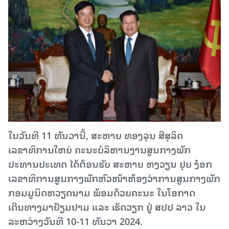
ໃນວັນທີ 11 ທັນວານີ້, ສະຫາຍ ທອງລຸນ ສີສຸລິດ
ເລຂາທິການໃຫຍ່ ຄະນະບໍລິຫານງານສູນກາງພັກ
ປະທານປະເທດ ໄດ້ຕ້ອນຮັບ ສະຫາຍ ຫງວຽນ ຢຸຍ ງ໋ອກ
ເລຂາທິການສູນກາງພັກຫົວໜ້າຫ້ອງວ່າການສູນກາງພັກ
ກອມມູນິດຫວຽດນາມ ພ້ອມດ້ວຍຄະນະ ໃນໂອກາດ
ເດີນທາງມາຢ້ຽມຢາມ ແລະ ເຮັດວຽກ ຢູ່ ສປປ ລາວ ໃນ
ລະຫວ່າງວັນທີ 10-11 ທັນວາ 2024.