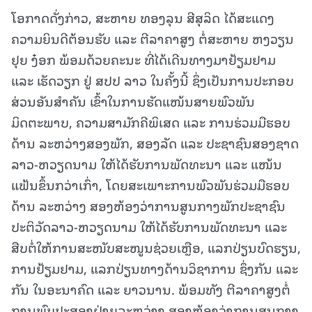
ໂອກາດດັ່ງກ່າວ, ສະຫາຍ ທອງລຸນ ສີສຸລິດ ໄດ້ສະແດງ
ຄວາມຍິນດີຕ້ອນຮັບ ແລະ ຕີລາຄາສູງ ຕໍ່ສະຫາຍ ຫງວຽນ
ຢຸຍ ງ໋ອກ ພ້ອມດ້ວຍຄະນະ ທີ່ໄດ້ເດີນທາງມາຢ້ຽມຢາມ
ແລະ ເຮັດວຽກ ຢູ່ ສປປ ລາວ ໃນຄັ້ງນີ້ ຊຶ່ງເປັນການປະກອບ
ສ່ວນອັນສຳຄັນ ເຂົ້າໃນການຮັດແໜ້ນສາຍພົວພັນ
ມິດຕະພາບ, ຄວາມສາມັກຄີພິເສດ ແລະ ການຮ່ວມມືຮອບ
ດ້ານ ລະຫວ່າງສອງພັກ, ສອງລັດ ແລະ ປະຊາຊົນສອງຊາດ
ລາວ-ຫວຽດນາມ ໃຫ້ໄດ້ຮັບການພັດທະນາ ແລະ ແໜ້ນ
ແຟ້ນຂຶ້ນກວ່າເກົ່າ, ໂດຍສະເພາະການພົວພັນຮ່ວມມືຮອບ
ດ້ານ ລະຫວ່າງ ສອງຫ້ອງວ່າການສູນກາງພັກປະຊາຊົນ
ປະຕິວັດລາວ-ຫວຽດນາມ ໃຫ້ໄດ້ຮັບການພັດທະນາ ແລະ
ສືບຕໍ່ໃຫ້ການສະໜັບສະໜູນຊ່ວຍເຫຼືອ, ແລກປ່ຽນບົດຮຽນ,
ການຢ້ຽມຢາມ, ແລກປ່ຽນທາງດ້ານວິຊາການ ຊຶ່ງກັນ ແລະ
ກັນ ໃນອະນາຄົດ ແລະ ຍາວນານ. ພ້ອມທັງ ຕີລາຄາສູງຕໍ່
ການພົບປະສອງຝ່າຍລະຫວ່າງ ສອງຫ້ອງວ່າການສູນກາງ