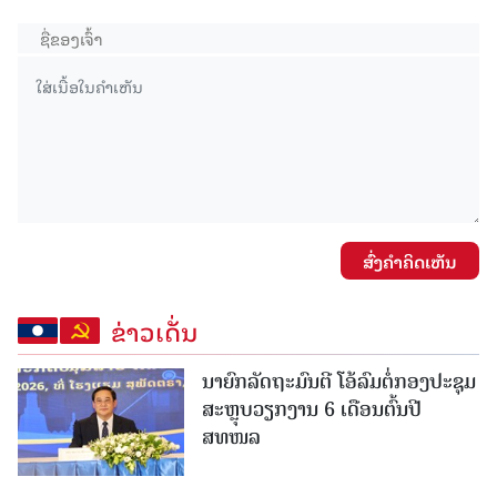
ສົ່ງຄໍາຄິດເຫັນ
ຂ່າວເດັ່ນ
ນາຍົກລັດຖະມົນຕີ ໂອ້ລົມຕໍ່ກອງປະຊຸມ
ສະຫຼຸບວຽກງານ 6 ເດືອນຕົ້ນປີ
ສທໜລ