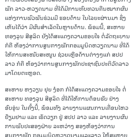
ພັກ ລາວ-ຫວຽດນາມ ທີ່ໄດ້ມີການທົບທວນຄືນໝາກຜົນ
ແຫ່ງການພົວພັນຮ່ວມມື ຮອບດ້ານ ໃນໄລຍະຜ່ານມາ ຊຶ່ງ
ເຫັນໄດ້ວ່າ ມີຜົນສຳເລັດໃນຫຼາຍດ້ານ. ພ້ອມນີ້, ສະຫາຍ
ທອງລຸນ ສີສຸລິດ ຍັງໄດ້ສະແດງຄວາມຂອບໃຈ ຕໍ່ລັດຖະບານ
ກໍຄື ຫ້ອງວ່າການສູນກາງພັກກອມມູນິດຫວຽດນາມ ທີ່ໄດ້
ໃຫ້ການສະໜັບສະໜູນ ຊ່ວຍເຫຼືອດ້ານຕ່າງໆແກ່ ສປປ
ລາວ ກໍຄື ຫ້ອງວ່າການສູນກາງພັກປະຊາຊົນປະຕິວັດລາວ
ມາໂດຍຕະຫຼອດ.
ສະຫາຍ ຫງວຽນ ຢຸຍ ງ໋ອກ ກໍໄດ້ສະແດງຄວາມຂອບໃຈ ຕໍ່
ສະຫາຍ ທອງລຸນ ສີສຸລິດ ທີ່ໄດ້ໃຫ້ການຕ້ອນຮັບ ຢ່າງ
ອົບອຸ່ນ ໃນຄັ້ງນີ້, ພ້ອມທັງ ລາຍງານແຜນການເຄື່ອນໄຫວ
ຢ້ຽມຢາມ ແລະ ເຮັດວຽກ ຢູ່ ສປປ ລາວ ແລະ ລາຍງານຜົນ
ການພົບປະສອງຝ່າຍ ລະຫວ່າງ ສອງຫ້ອງວ່າການ
ສູນກາງພັກ ກອມມູນິດຫວຽດນາມແລະລາວ ໃຫ້ສະຫາຍ