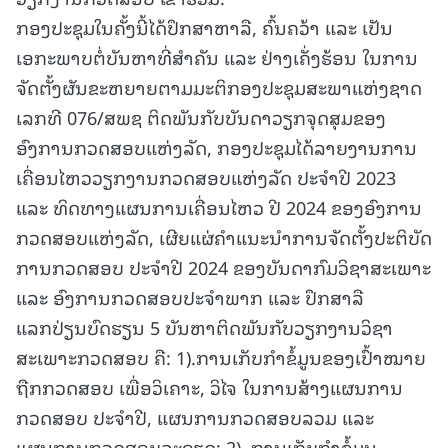
ກອງປະຊຸມໃນຄັ້ງນີ້ໄດ້ປຶກສາຫາລື, ຄົ້ນຄວ້າ ແລະ ເປັນ
ເອກະພາບຕໍ່ບັນຫາທີ່ສໍາຄັນ ແລະ ຢ່າງເຄັ່ງຮ້ອນ ໃນການ
ຈັດຕັ້ງຜັນຂະຫຍາຍຕາມມະຕິກອງປະຊຸມສະພາແຫ່ງຊາດ
ເລກທີ 076/ສພຊ ຕິດພັນກັບບັນດາວຽກຈຸດສຸມຂອງ
ອົງການກວດສອບແຫ່ງລັດ, ກອງປະຊຸມໄດ້ລາຍງານການ
ເຄື່ອນໄຫວວຽກງານກວດສອບແຫ່ງລັດ ປະຈຳປີ 2023
ແລະ ທິດທາງແຜນການເຄື່ອນໄຫວ ປີ 2024 ຂອງອົງການ
ກວດສອບແຫ່ງລັດ, ເຜີຍແຜ່ຄໍາແນະນໍາການຈັດຕັ້ງປະຕິບັດ
ການກວດສອບ ປະຈໍາປີ 2024 ຂອງບັນດາກົມວິຊາສະເພາະ
ແລະ ອົງການກວດສອບປະຈໍາພາກ ແລະ ປຶກສາລື
ແລກປ່ຽນບົດຮຽນ 5 ບັນຫາຕິດພັນກັບວຽກງານວິຊາ
ສະເພາະກວດສອບ ຄື: 1).ການເກັບກໍາຂໍ້ມູນຂອງເປົ້າໝາຍ
ຖືກກວດສອບ ເພື່ອວິເຄາະ, ວິໄຈ ໃນການສ້າງແຜນການ
ກວດສອບ ປະຈໍາປີ, ແຜນການກວດສອບລວມ ແລະ
ແຜນການກວດສອບລະອຽດ; 2). ການເກັບກຳຂໍ້ມູນ