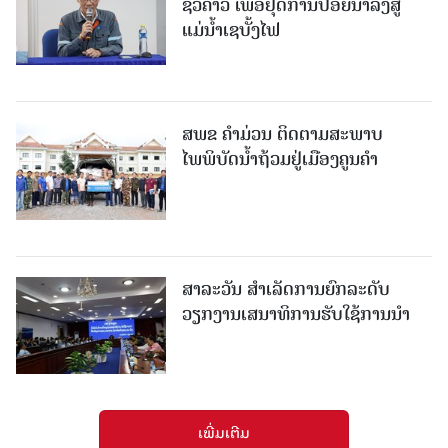
ຊົ່ວຄາວ ເພື່ອຢຸດການປ່ອຍນໍ້າລົງສູ່
ແມ່ນໍ້າເຊບັ້ງໄຟ
ສ​ພ​ຂ ຄໍາມ່ວນ ຕິດຕາມສະພາບ
ໄພພິບັດນໍ້າຖ້ວມຢູ່ເມືອງຄູນຄໍາ
ສາລະວັນ ສໍາເລັດການຍົກລະດັບ
ວຽກງານເສນາທິການຮັບໃຊ້ການນໍາ
ເພີ່ມເຕີມ