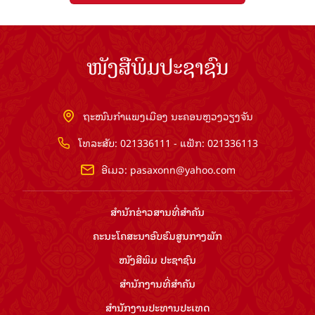
ໜັງສືພິມປະຊາຊົນ
ຖະໜົນກຳແພງເມືອງ ນະຄອນຫຼວງວຽງຈັນ
ໂທລະສັບ: 021336111 - ແຟັກ: 021336113
ອີເມວ:
pasaxonn@yahoo.com
ສຳ​ນັກ​ຂ່າວ​ສານ​ທີ່​ສຳ​ຄັນ​
ຄະນະໂຄສະນາອົບຮົມ​ສູນ​ກາງ​ພັກ
ໜັງສືພິມ ປະ​ຊາ​ຊົນ
ສຳ​ນັກ​ງານ​ທີ່​ສຳ​ຄັນ
ສຳ​ນັກ​ງານ​ປະ​ທານ​ປະ​ເທດ