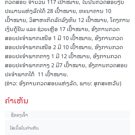
ກວດສອບ ຈໍານວນ 117 ເປົ້າໝາຍ, ໃນນັ້ນກວດສອບງົບ
ປະມານແຫ່ງລັດໄດ້ 28 ເປົ້າໝາຍ, ທະນາຄານ 10
ເປົ້າໝາຍ, ວິສາຫະກິດລັດລົງທຶນ 12 ເປົ້າໝາຍ, ໂຄງການ
ເງິນກູ້ຢືມ ແລະ ຊ່ວຍເຫຼືອ 17 ເປົ້າໝາຍ, ອົງການກວດ
ສອບປະຈຳພາກເໜືອ 1 ມີ 10 ເປົ້າໝາຍ, ອົງການກວດ
ສອບປະຈໍາພາກເໜືອ 2 ມີ 10 ເປົ້າໝາຍ, ອົງການກວດ
ສອບປະຈຳພາກກາງ 1 ມີ 12 ເປົ້າໝາຍ, ອົງການກວດ
ສອບປະຈໍາພາກກາງ 2 ມີ7 ເປົ້າໝາຍ, ອົງການກວດສອບ
ປະຈໍາພາກໃຕ້ 11 ເປົ້າໝາຍ.
(ຂ່າວ: ອົງການກວດສອບແຫ່ງລັດ, ພາບ: ສຸກສະຫວັນ)
ຄໍາເຫັນ