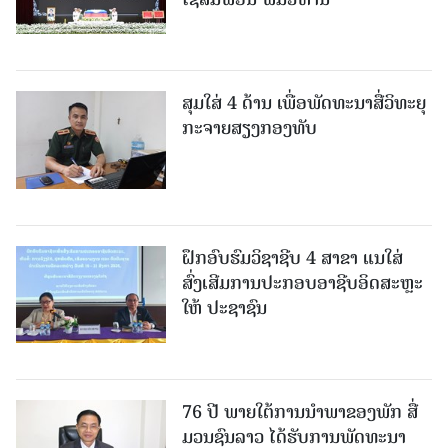
ສຸມໃສ່ 4 ດ້ານ ເພື່ອພັດທະນາສື່ວິທະຍຸ
ກະຈາຍສຽງກອງທັບ
ຝຶກອົບຮົມວິຊາຊີບ 4 ສາຂາ ແນໃສ່
ສົ່ງເສີມການປະກອບອາຊີບອິດສະຫຼະ
ໃຫ້ ປະຊາຊົນ
76 ປີ ພາຍໃຕ້ການນໍາພາຂອງພັກ ສື່
ມວນຊົນລາວ ໄດ້ຮັບການພັດທະນາ