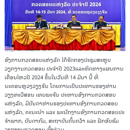
ອົງການກວດສອບແຫ່ງລັດ ໄດ້ຈັດກອງປະຊຸມສະຫຼຸບ
ວຽກງານກວດສອບ ປະຈຳປີ 2023ແລະທິດທາງແຜນການ
ເຄື່ອນໄຫວປີ 2024 ຂຶ້ນໃນວັນທີ 14 ມີນາ ນີ້ ທີ່
ນະຄອນຫຼວງວຽງຈັນ ໂດຍການເປັນປະທານຂອງທ່ານ
ວຽງທະວີສອນ ເທບພະຈັນ ປະທານອົງການກວດສອບ
ແຫ່ງລັດ, ມີບັນດາທ່ານຮອງປະທານອົງການກວດສອບ
ແຫ່ງລັດ, ຄະນະນໍາ ແລະ ພະນັກງານອົງການກວດສອບປະ
ຈໍາພາກ, ບັນດາກົມ, ສະຖາບັນຄົ້ນຄວ້າ ແລະ ຝຶກອົບຮົມ
ວຽກງານກວດສອບ ເຂົ້າຮ່ວມ.