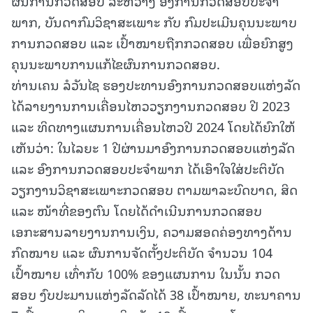
ຜົນການກວດສອບ ລະຫວ່າງ ອົງການກວດສອບປະຈໍາ
ພາກ, ບັນດາກົມວິຊາສະເພາະ ກັບ ກົມປະເມີນຄຸນນະພາບ
ການກວດສອບ ແລະ ເປົ້າໝາຍຖືກກວດສອບ ເພື່ອຍົກສູງ
ຄຸນນະພາບການແກ້ໄຂຜົນການກວດສອບ.
ທ່ານເຄນ ລໍວັນໄຊ ຮອງປະທານອົງການກວດສອບແຫ່ງລັດ
ໄດ້ລາຍງານການເຄື່ອນໄຫວວຽກງານກວດສອບ ປີ 2023
ແລະ ທິດທາງແຜນການເຄື່ອນໄຫວປີ 2024 ໂດຍໄດ້ຍົກໃຫ້
ເຫັນວ່າ: ໃນໄລຍະ 1 ປີຜ່ານມາອົງການກວດສອບແຫ່ງລັດ
ແລະ ອົງການກວດສອບປະຈໍາພາກ ໄດ້ເອົາໃຈໃສ່ປະຕິບັດ
ວຽກງານວິຊາສະເພາະກວດສອບ ຕາມພາລະບົດບາດ, ສິດ
ແລະ ໜ້າທີ່ຂອງຕົນ ໂດຍໄດ້ດໍາເນີນການກວດສອບ
ເອກະສານລາຍງານການເງິນ, ຄວາມສອດຄ່ອງທາງດ້ານ
ກົດໝາຍ ແລະ ຜົນການຈັດຕັ້ງປະຕິບັດ ຈໍານວນ 104
ເປົ້າໝາຍ ເທົ່າກັບ 100% ຂອງແຜນການ ໃນນັ້ນ ກວດ
ສອບ ງົບປະມານແຫ່ງລັດລັດໄດ້ 38 ເປົ້າໝາຍ, ທະນາຄານ