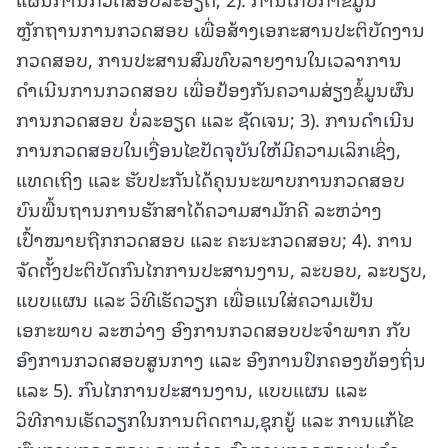
ຫຼັກຖານການກວດສອບ ເພື່ອສ້າງເອກະສານປະຕິບັດງານ
ກວດສອບ, ການປະສານສົມທົບລາຍງານໃນເວລາການ
ດຳເນີນການກວດສອບ ເພື່ອປ້ອງກັນຄວາມສ່ຽງຂໍ້ມູນຜົນ
ການກວດສອບ ບໍ່ລະອຽດ ແລະ ຊັດເຈນ; 3). ການດໍາເນີນ
ການກວດສອບໃນເງື່ອນໄຂປັດຈຸບັນໃຫ້ມີຄວາມເລິກເຊິ່ງ,
ແທດເຖິງ ແລະ ຮັບປະກັນໄດ້ຄຸນນະພາບການກວດສອບ
ບົນພື້ນຖານການຮັກສາໄດ້ຄວາມສາມັກຄີ ລະຫວ່າງ
ເປົ້າໝາຍຖືກກວດສອບ ແລະ ຄະນະກວດສອບ; 4). ການ
ຈັດຕັ້ງປະຕິບັດກົນໄກການປະສານງານ, ລະບອບ, ລະບຽບ,
ແບບແຜນ ແລະ ວິທີເຮັດວຽກ ເພື່ອແນໃສ່ຄວາມເປັນ
ເອກະພາບ ລະຫວ່າງ ອົງການກວດສອບປະຈໍາພາກ ກັບ
ອົງການກວດສອບສູນກາງ ແລະ ອົງການປົກຄອງທ້ອງຖິ່ນ
ແລະ 5). ກົນໄກການປະສານງານ, ແບບແຜນ ແລະ
ວິທີການເຮັດວຽກໃນການຕິດຕາມ,ຊຸກຍູ້ ແລະ ການແກ້ໄຂ