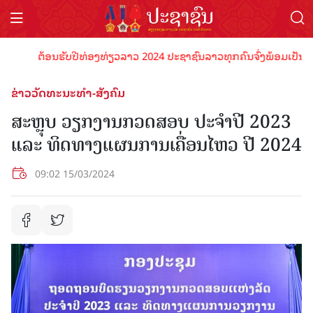
ຕ້ອນຮັບປີທ່ອງທ່ຽວລາວ 2024 ປະຊາຊົນລາວທຸກຄົນຈົ່ງພ້ອມເປັນເຈົ້າພາ
ຂ່າວວັດທະນະທຳ-ສັງຄົມ
ສະຫຼຸບ ວຽກງານກວດສອບ ປະຈຳປີ 2023
ແລະ ທິດທາງແຜນການເຄື່ອນໄຫວ ປີ 2024
09:02 15/03/2024