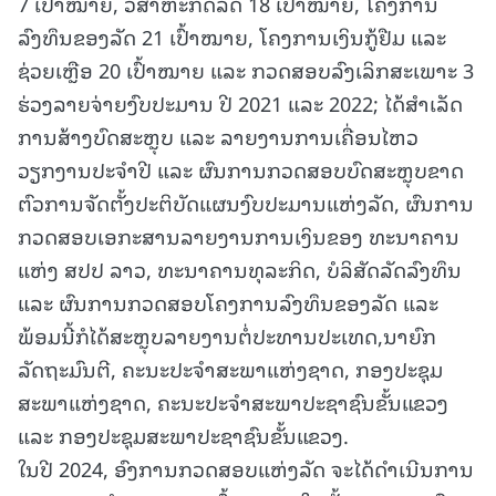
7 ເປົ້າໝາຍ, ວິສາຫະກິດລັດ 18 ເປົ້າໝາຍ, ໂຄງການ
ລົງທຶນຂອງລັດ 21 ເປົ້າໝາຍ, ໂຄງການເງິນກູ້ຢືມ ແລະ
ຊ່ວຍເຫຼືອ 20 ເປົ້າໝາຍ ແລະ ກວດສອບລົງເລິກສະເພາະ 3
ຮ່ວງລາຍຈ່າຍງົບປະມານ ປີ 2021 ແລະ 2022; ໄດ້ສໍາເລັດ
ການສ້າງບົດສະຫຼຸບ ແລະ ລາຍງານການເຄື່ອນໄຫວ
ວຽກງານປະຈໍາປີ ແລະ ຜົນການກວດສອບບົດສະຫຼຸບຂາດ
ຕົວການຈັດຕັ້ງປະຕິບັດແຜນງົບປະມານແຫ່ງລັດ, ຜົນການ
ກວດສອບເອກະສານລາຍງານການເງິນຂອງ ທະນາຄານ
ແຫ່ງ ສປປ ລາວ, ທະນາຄານທຸລະກິດ, ບໍລິສັດລັດລົງທຶນ
ແລະ ຜົນການກວດສອບໂຄງການລົງທຶນຂອງລັດ ແລະ
ພ້ອມນີ້ກໍໄດ້ສະຫຼຸບລາຍງານຕໍ່ປະທານປະເທດ,ນາຍົກ
ລັດຖະມົນຕີ, ຄະນະປະຈໍາສະພາແຫ່ງຊາດ, ກອງປະຊຸມ
ສະພາແຫ່ງຊາດ, ຄະນະປະຈໍາສະພາປະຊາຊົນຂັ້ນແຂວງ
ແລະ ກອງປະຊຸມສະພາປະຊາຊົນຂັ້ນແຂວງ.
ໃນປີ 2024, ອົງການກວດສອບແຫ່ງລັດ ຈະໄດ້ດໍາເນີນການ