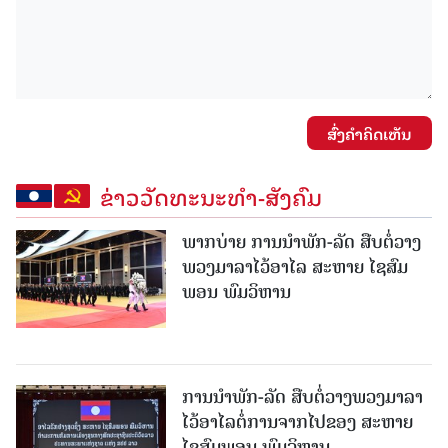
ສົ່ງຄໍາຄິດເຫັນ
ຂ່າວວັດທະນະທຳ-ສັງຄົມ
ພາກບ່າຍ ການນໍາພັກ-ລັດ ສືບຕໍ່ວາງ
ພວງມາລາໄວ້ອາໄລ ສະຫາຍ ໄຊສົມ
ພອນ ພົມວິຫານ
ການນໍາພັກ-ລັດ ສືບຕໍ່ວາງພວງມາລາ
ໄວ້ອາໄລຕໍ່ການຈາກໄປຂອງ ສະຫາຍ
ໄຊສົມພອນ ພົມວິຫານ