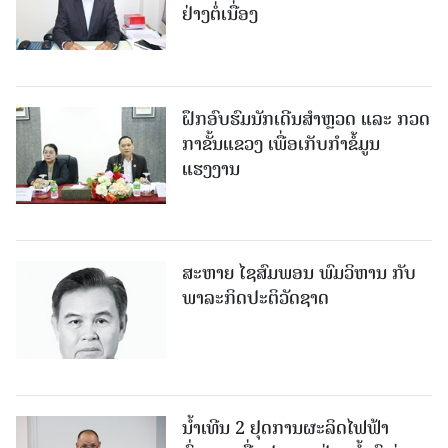
ຢ່າງຕໍ່ເນື່ອງ
ຝຶກອົບຮົມນັກເດີນສຳຫຼວດ ແລະ ກວດ
ກາຂັ້ນແຂວງ ເພື່ອເກັບກຳຂໍ້ມູນ
ແຮງງານ
ສະຫາຍ ໄຊສົມພອນ ພົມວິຫານ ກັບ
ພາລະກິດປະຕິວັດຊາດ
ນໍ້າເທີນ 2 ຢຸດການຜະລິດໄຟຟ້າ