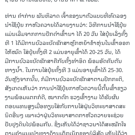
ທ່ານ ຄໍາກ່າຍ ພັນທິລາດ ເຈົ້າຂອງນາຕົວແບບທີ່ທົດລອງ
ນຳໃຊ້ປຸ໋ຍ ກາຫົວຄວາຍໄດ້ລາຍງານວ່າ: ວິທີການນໍາໃຊ້ປຸ໋ຍ
ແມ່ນເລີ່ມຈາກການປັກດໍາເຂົ້ານາ ໄດ້ 20 ວັນ ໃສ່ປຸ໋ຍເລັ່ງຄັ້ງ
ທີ 1 ໄດ້ມີການບົວລະບັດຮັກສາຫຼົກຫຍ້າຂ້າຫຸ່ນໃນເຂົ້າອອກ
ໃຫ້ໝົດ ໃສ່ປຸ໋ຍຄັ້ງທີ 2 ແມ່ນອາຍຸເຂົ້າໄດ້ 20-25 ວັນ, ໄດ້
ມີການບົວລະບັດຮັກສາຄືກັບຄັ້ງທຳອິດ ພ້ອມອັດຄັນຕັນ
ທາງນ້ຳ. ໃນການໃສ່ປຸ໋ຍຄັ້ງທີ 3 ແມ່ນອາຍຸເຂົ້າໄດ້ 25-30.
ວັນຫຼັງຈາກນັ້ນ, ກໍມີການບົວລະບັດຮັກສາຕາມປົກກະຕິ,
ສັງເກດເຫັນວ່າ ການນໍາໃຊ້ປຸ໋ຍກາຫົວຄວາຍນີ້ຕົ້ນເຂົ້າຂຽວ
ງາມພ້ອມແຕກກໍດີ, ໝາກດົກ ຮວງເຂົ້າງາມ ໄດ້ຮັບຜົນ
ຕອບແທນສູງເມື່ອທຽບໃສ່ກັບການໃສ່ຝຸ່ນວິທະຍາສາດສະ
ນິດອື່ນໆ ເພາະວ່າຝຸ່ນວິທະຍາສາດກາຫົວຄວາຍຈະຊ່ວຍ
ປັບປຸງດິນໄປພ້ອມກັນ. ຊຶ່ງເຫັນໄດ້ວ່າຊາວນາໄດ້ສະໝັກໃຈ
ຕາມຄໍາແນະນໍາທາງດ້ານເຕັກເນັກຂອງບໍລິສັດ ເຫັນໄດ້ວ່າ