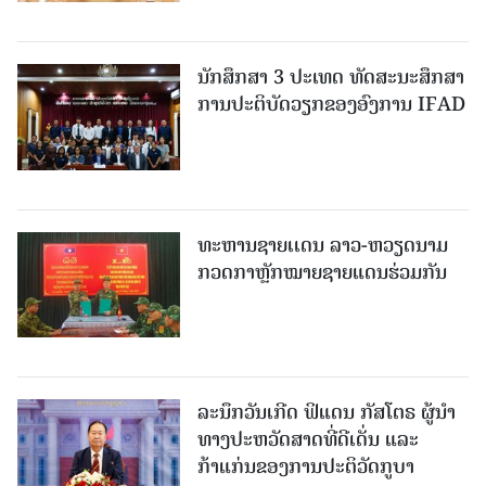
ນັກສຶກສາ 3 ປະເທດ ທັດ​ສະ​ນະ​ສຶກ​ສາ
ການປະຕິບັດວຽກຂອງອົງການ IFAD
ທະຫານຊາຍເເດນ ລາວ-ຫວຽດນາມ
ກວດກາຫຼັກໝາຍຊາຍແດນຮ່ວມກັນ
ລະນຶກວັນເກີດ ຟິແດນ ກັສໂຕຣ ຜູ້ນຳ
ທາງປະຫວັດສາດທີ່ດີເດັ່ນ ແລະ
ກ້າແກ່ນຂອງການປະຕິວັດກູບາ