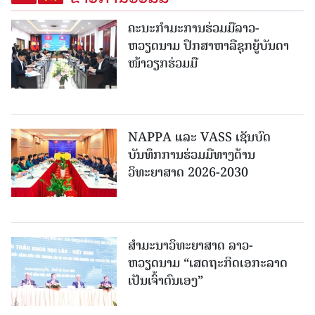
ຄະນະກໍາມະການຮ່ວມມືລາວ-
ຫວຽດນາມ ປຶກສາຫາລືຊຸກຍູ້ບັນດາ
ໜ້າວຽກຮ່ວມມື
NAPPA ແລະ VASS ເຊັນບົດ
ບັນທຶກການຮ່ວມມືທາງດ້ານ
ວິທະຍາສາດ 2026-2030
ສຳມະນາວິທະຍາສາດ ລາວ-
ຫວຽດນາມ “ເສດຖະກິດເອກະລາດ
ເປັນເຈົ້າຕົນເອງ”