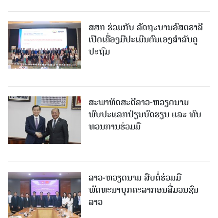
ສສກ ຮ່ວມກັບ ລັດຖະບານອົສຕຣາລີ
ເປີດເຄື່ອງມືປະເມີນຕົນເອງສຳລັບຄູ
ປະຖົມ
ສະພາທິດສະດີລາວ-ຫວຽດນາມ
ພົບປະແລກປ່ຽນບົດຮຽນ ແລະ ທົບ
ທວນການຮ່ວມມື
ລາວ-ຫວຽດ​ນາມ ສືບ​ຕໍ່​ຮ່ວມ​ມື
ພັດທະນາບຸກຄະລາກອນສື່ມວນຊົນ
ລາວ