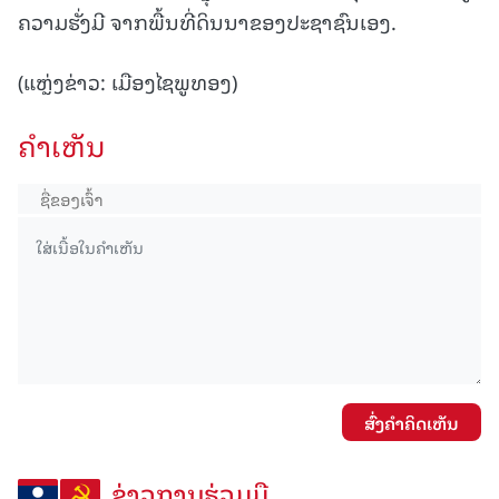
ຄວາມຮັ່ງມີ ຈາກພື້ນທີ່ດິນນາຂອງປະຊາຊົນເອງ.
(ແຫຼ່ງຂ່າວ: ເມືອງໄຊພູທອງ)
ຄໍາເຫັນ
ສົ່ງຄໍາຄິດເຫັນ
ຂ່າວການຮ່ວມມື