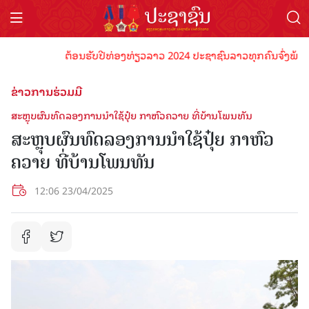
ຕ້ອນຮັບປີທ່ອງທ່ຽວລາວ 2024 ປະຊາຊົນລາວທຸກຄົນຈົ່ງພ້ອມເປັນເ
ຂ່າວການຮ່ວມມື
ສະຫຼຸບຜົນທົດລອງການນໍາໃຊ້ປຸ໋ຍ ກາຫົວຄວາຍ ທີ່ບ້ານໂພນທັນ
ສະຫຼຸບຜົນທົດລອງການນໍາໃຊ້ປຸ໋ຍ ກາຫົວ
ຄວາຍ ທີ່ບ້ານໂພນທັນ
12:06 23/04/2025