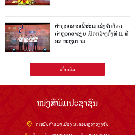
ຕຳຫຼວດລາວເຂົ້າຮ່ວມແຂ່ງຂັນກ໊ອບ
ຕຳຫຼວດອາຊຽນ ເປີດກວ້າງຄັ້ງທີ II ທີ່
ສສ ຫວຽດນາມ
ເພີ່ມເຕີມ
ໜັງສືພິມປະຊາຊົນ
ຖະໜົນກຳແພງເມືອງ ນະຄອນຫຼວງວຽງຈັນ