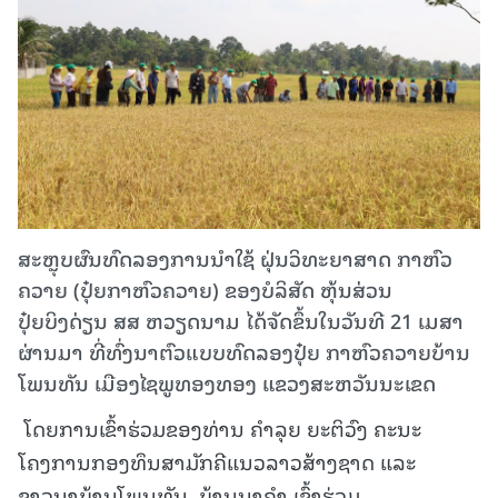
ສະຫຼຸບຜົນທົດລອງການນໍາໃຊ້ ຝຸ່ນວິທະຍາສາດ ກາຫົວ
ຄວາຍ (ປຸ໋ຍກາຫົວຄວາຍ) ຂອງບໍລິສັດ ຫຸ້ນສ່ວນ
ປຸ໋ຍບິງດ່ຽນ ສສ ຫວຽດນາມ ໄດ້ຈັດຂຶ້ນໃນວັນທີ 21 ເມສາ
ຜ່ານມາ ທີ່ທົ່ງນາຕົວແບບທົດລອງປຸ໋ຍ ກາຫົວຄວາຍບ້ານ
ໂພນທັນ ເມືອງໄຊພູທອງທອງ ແຂວງສະຫວັນນະເຂດ
ໂດຍການເຂົ້າຮ່ວມຂອງທ່ານ ຄໍາລຸຍ ຍະຕິວົງ ຄະນະ
ໂຄງການກອງທຶນສາມັກຄີແນວລາວສ້າງຊາດ ແລະ
ຊາວນາບ້ານໂພນທັນ, ບ້ານນາຄໍາ ເຂົ້າຮ່ວມ.