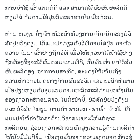
ການນໍາໃຊ້ ເຂົ້າແຕກກໍດີ ແລະ ສາມາດໄດ້ຮັບຜົນຜະລິດດີ
ທຽບໃສ່ ກັບການໃສ່ປຸຍວິທະຍາສາດໃນເມື່ອກ່ອນ.
ທ່ານ ຫວຽນ ດິ່ງເຈົາ ຫົວໜ້າຫ້ອງການເຕັກເນັກຂອງບໍລິ
ສັດປູຍບິງດຽນ ໄດ້ແນະນຳກ່ຽວກັບວິທີການໃສ່ປຸ໋ຍ ກາຫົວ
ຄວາຍ ໃນນາເຂົ້າຢ່າງຖືກວິທີ ເພື່ອໃຫ້ຊາວນາໄດ້ນຳໃຊ້ຢ່າງ
ຖືກຕ້ອງຈຶ່ງຈະໄດ້ຜົນຕອບແທນທີ່ດີ, ຕົ້ນທຶນຕ່ຳ ແຕ່ໄດ້ຮັບ
ຜົນຜະລິດສູງ. ຈາກການສາທິດ, ສະແດງໃຫ້ເຫັນເຖິງ
ຄວາມກ້າວກະໂດດທາງດ້ານຜົນຜະລິດ ແລະ ປະສິດທິພາບ
ເມື່ອປຽບທຽບກັບຮູບແບບການຜະລິດກະສິກຳແບບດັ້ງເດີມ
ຂອງຊາວກະສິກອນລາວ. ໃນຕໍ່ໜ້ານີ້, ບໍລິສັດປຸ໋ຍບິ່ງດ໋ຽນ
ແລະ ບໍລິສັດ ໄພບູນ ການຄ້າ ຂາອອກ - ຂາເຂົ້າ ຈໍາກັດ ໄດ້
ແນະນໍາໃຫ້ຄໍາປຶກສາດ້ານວິຊາສະເພາະໃຫ້ແກ່ຊາວ
ກະສິກອນ, ຊ່ວຍຊາວກະສິກອນຍົກສູງຄວາມຮູ້ດ້ານກະສິກໍາ
ໃຫ້ນັບມື້ນັບດີຂຶ້ນ ເພື່ອຫຼຸດພົ້ນຈາກຄວາມທຸກຍາກ ກ້າວສູ່