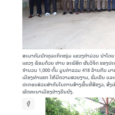
ສະມາຄົມນັກທຸລະກິດໜຸ່ມ ແຂວງຄໍາມ່ວນ ນໍາໂດຍ
ແຂວງ ພ້ອມດ້ວຍ ທ່ານ ອະພິສິດ ຜົນວິຈິດ ຮອງປ
ຈໍານວນ 1,000 ຕົ້ນ ມູນຄ່າລວມ 418 ລ້ານກີບ ມ
ເມືອງທ່າແຂກ ໃຫ້ມີຄວາມສວຍງາມ, ຮົ່ມເຢັນ ແລ
ປະກອບສ່ວນສໍາຄັນໃນການສ້າງພື້ນທີ່ສີຂຽວ, ສ
ພັດທະນາເມືອງຢ່າງຍືນຍົງ.