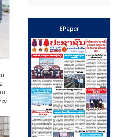
EPaper
ູນ
ົວ
ການ
ການ