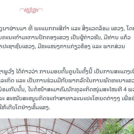
ມິຖຸນາຜ່ານມາ ທີ່ ພະແນກກະສິກໍາ ແລະ ສິ່ງແວດລ້ອມ ແຂວງ, ໂດ
ຄະນະກໍາມະການປົກຄອງແຂວງ ເປັນຜູ້ກ່າວຮັບ, ມີທ່ານ ແກ້ວ
າປະຊາຊົນແຂວງ, ມີຂະແໜງການກ່ຽວຂ້ອງ ແລະ ພາກສ່ວນ
າພູວົງ ໄດ້ກ່າວວ່າ ການມອບຕົ້ນຄູນໃນຄັ້ງນີ້ ເປັນການສະແດງເຖ
ທຸລະກິດ ແລະ ເປັນການຮ່ວມມືກັບພາກລັດໃນການພັດທະນາແຂ
ພ້ອມກັນນັ້ນ, ໃນຕໍ່ໜ້າສະມາຄົມນັກທຸລະກິດໜຸ່ມສະໄໝທີ 4 
 ແລະ ສະໜັບສະໜູນກິດຈະກໍາສາທາລະນະປະໂຫຍດຕ່າງໆ ເພື່ອຮ
້ເຕີບໂຕຢ່າງເຂັ້ມແຂງ.