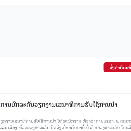
ສົ່ງຄໍາຄິດເຫ
ັດການຍົກລະດັບວຽກງານເສນາທິການຮັບໃຊ້ການນໍາ
ັບວຽກງານເສນາທິການຮັບໃຊ້ການນໍາ ໃຫ້ພະນັກງານ ຫ້ອງວ່າການແຂວງ, ພະແນກ
 ເມືອງ ທົ່ວແຂວງສາລະວັນ ປິດລົງເມື່ອ​ບໍ່​ດົນ​ມາ​ນີ້ ນີ້ ທີ່ ແຂວງສາລະວັນ ໂດຍ​ມ