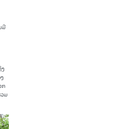
ຍມີ
ິງ
ວງ
ພວກ
່ວມ