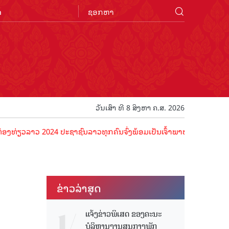
n
ວັນເສົາ ທີ 8 ສິງຫາ ຄ.ສ. 2026
ວ 2024 ປະຊາຊົນລາວທຸກຄົນຈົ່ງພ້ອມເປັນເຈົ້າພາບທີ່ດີ ຕ້ອນຮັບນັກທ່ອງທ່ຽ
ຂ່າວ​ລ່າ​ສຸດ
ງ
ແຈ້ງຂ່າວພິເສດ ຂອງຄະນະ
ບໍລິຫານງານສູນກາງພັກ