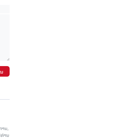
ັນ
ການ,
ີທ່ານ