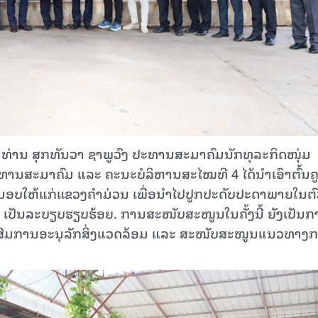
 ທ່ານ ສຸກທັນວາ ຊາພູວົງ ປະທານສະມາຄົມນັກທຸລະກິດໜຸ່ມ
ະທານສະມາຄົມ ແລະ ຄະນະບໍລິຫານສະໄໝທີ 4 ໄດ້ນໍາເອົາຕົ້ນຄ
າມອບໃຫ້ແກ່ແຂວງຄໍາມ່ວນ ເພື່ອນໍາໄປປູກປະດັບປະດາພາຍໃນຕ
ະ ເປັນລະບຽບຮຽບຮ້ອຍ. ການສະໜັບສະໜູນໃນຄັ້ງນີ້ ຍັງເປັນ
ົ່ງເສີມການອະນຸລັກສິ່ງແວດລ້ອມ ແລະ ສະໜັບສະໜູນແນວທາງ