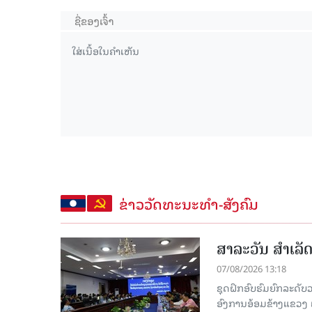
ຂ່າວວັດທະນະທຳ-ສັງຄົມ
ສາລະວັນ ສໍາເລ
07/08/2026 13:18
ຊຸດຝຶກອົບຮົມຍົກລະດ
ອົງການອ້ອມຂ້າງແຂວງ ແລະ