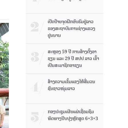
ເປີດປ້າຍຈຸດຝຶກອົບຮົມຢູ່ລາວ
ຂອງສະຖາບັນການຊ່າງແຂວງ
ຢູນນານ
ສະຫຼອງ 59 ປີ ການສ້າງຕັ້ງອາ
ຊຽນ ແລະ 29 ປີ ສປປ ລາວ ເຂົ້າ
ເປັນສະມາຊິກອາຊຽນ
ສ້າງຄວາມເຂັ້ມແຂງໃຫ້ສື່ມວນ
ຊົນຊາວໜຸ່ມລາວ
ກອງປະຊຸມເຜີຍແຜ່ເຊື່ອມຊຶມ
ທິດທາງປັບປຸງຫຼັກສູດ 6+3+3