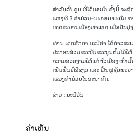
ສໍາລັບຕົ້ນຄູນ ທີ່ໄດ້ມອບໃນຄັ້ງນີ້ 
ແຫ່ງທີ 3 ຄໍາມ່ວນ–ນະຄອນພະນົມ ຫາ
ເທດສະບານເມືອງທ່າແຂກ ເພື່ອປັບປຸງພ
ທ່ານ ເດດສັກດາ ມະນີຄໍາ ໄດ້ກ່າວສະ
ປະກອບສ່ວນສະໜັບສະໜູນຕົ້ນໄມ້ໃຫ້ແຂ
ຄວາມສວຍງາມໃຫ້ແກ່ຕົວເມືອງເທົ່ານັ້
ເພີ່ມພື້ນທີ່ສີຂຽວ ແລະ ຟື້ນຟູຊັບພະ
ແຂວງຄໍາມ່ວນໃນອະນາຄົດ.
ຂ່າວ : ມະນີວັນ
ຄໍາເຫັນ