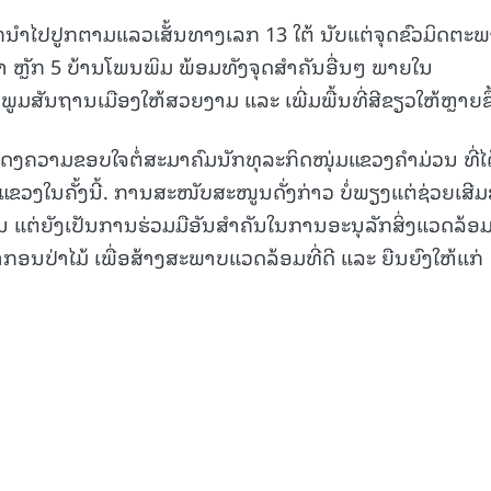
ຈະຖືກນໍາໄປປູກຕາມແລວເສັ້ນທາງເລກ 13 ໃຕ້ ນັບແຕ່ຈຸດຂົວມິດຕະ
 ຫຼັກ 5 ບ້ານໂພນພິມ ພ້ອມທັງຈຸດສໍາຄັນອື່ນໆ ພາຍໃນ
ູມສັນຖານເມືອງໃຫ້ສວຍງາມ ແລະ ເພີ່ມພື້ນທີ່ສີຂຽວໃຫ້ຫຼາຍຂຶ
ແດງຄວາມຂອບໃຈຕໍ່ສະມາຄົມນັກທຸລະກິດໜຸ່ມແຂວງຄໍາມ່ວນ ທີ່ໄດ
ວງໃນຄັ້ງນີ້. ການສະໜັບສະໜູນດັ່ງກ່າວ ບໍ່ພຽງແຕ່ຊ່ວຍເສີມ
ນ ແຕ່ຍັງເປັນການຮ່ວມມືອັນສໍາຄັນໃນການອະນຸລັກສິ່ງແວດລ້ອມ
ຍາກອນປ່າໄມ້ ເພື່ອສ້າງສະພາບແວດລ້ອມທີ່ດີ ແລະ ຍືນຍົງໃຫ້ແກ່