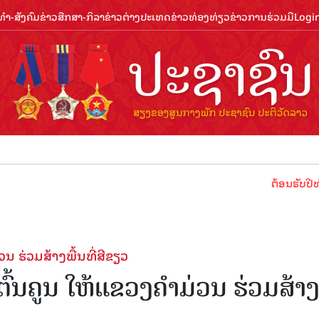
ຳ-ສັງຄົມ
ຂ່າວສືກສາ-ກິລາ
ຂ່າວຕ່າງປະເທດ
ຂ່າວທ່ອງທ່ຽວ
ຂ່າວການຮ່ວມມື
Logi
ຕ້ອນຮັບປີທ່ອງທ່ຽວລາ
ນ ຮ່ວມສ້າງພື້ນທີ່ສີຂຽວ
້ນຄູນ ໃຫ້ແຂວງຄໍາມ່ວນ ຮ່ວມສ້າ