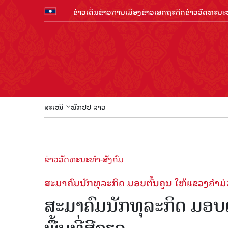
ຂ່າວເດັ່ນ
ຂ່າວການເມືອງ
ຂ່າວເສດຖະກິດ
ຂ່າວວັດທະນະທ
ສະເໜີ
ພັກປປ ລາວ
ຂ່າວວັດທະນະທຳ-ສັງຄົມ
ສະມາຄົມນັກທຸລະກິດ ມອບຕົ້ນຄູນ ໃຫ້ແຂວງຄໍາມ່ວ
ສະມາຄົມນັກທຸລະກິດ ມອບຕົ