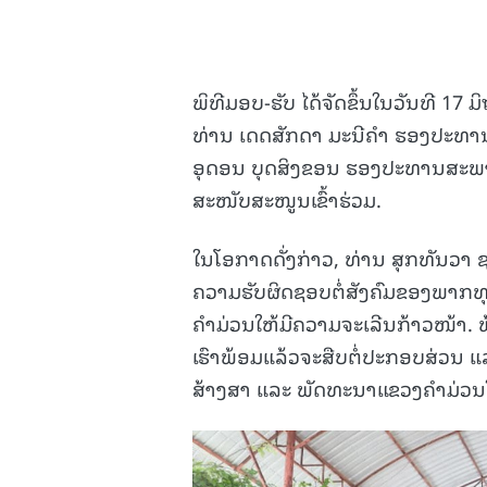
ພິທີມອບ-ຮັບ ໄດ້ຈັດຂຶ້ນໃນວັນທີ 17 
ທ່ານ ເດດສັກດາ ມະນີຄໍາ ຮອງປະທານ
ອຸດອນ ບຸດສິງຂອນ ຮອງປະທານສະພ
ສະໜັບສະໜູນເຂົ້າຮ່ວມ.
ໃນໂອກາດດັ່ງກ່າວ, ທ່ານ ສຸກທັນວາ ຊ
ຄວາມຮັບຜິດຊອບຕໍ່ສັງຄົມຂອງພາກ
ຄໍາມ່ວນໃຫ້ມີຄວາມຈະເລີນກ້າວໜ້າ. 
ເຮົາພ້ອມແລ້ວຈະສືບຕໍ່ປະກອບສ່ວນ
ສ້າງສາ ແລະ ພັດທະນາແຂວງຄໍາມ່ວນໃຫ