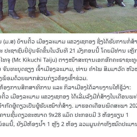
(ມ.ສ) ບ້ານຕິ້ວ ເມືອງລະມາມ ແຂວງເຊກອງ ຊຶ່ງໄດ້ຮັບການກໍ່ສ້
ຊາຊົນຍີ່ປຸ່ນຈັດຂຶ້ນໃນວັນທີ 21 ມັງກອນນີ້ ໂດຍມີທ່ານ ເຫຼັ
ກຸຈິ ໄທຈຸ (Mr. Kikuchi Taiju) ຕາງໜ້າສະຖານເອກອັກຄະຣາຊະທ
ອນ ຈັນທະບຸດຊຽງ ເຈົ້າເມືອງລະມາມ, ທ່ານ ຄໍາໄພ ສິມມາວັດ ຫົວ
້ອມດ້ວຍພາກສ່ວນກ່ຽວຂ້ອງເຂົ້າຮ່ວມ.
ອງການສຶກສາທິການ ແລະ ກິລາເມືອງໄດ້ລາຍງານໃຫ້ຮູ້ວ່າ:
້ວ ເມືອງລະມາມ ແຂວງເຊກອງ ໄດ້ເລີ່ມລົງມືກໍ່ສ້າງໃນເດືອນພະ
ຳກັດຜູ້ດຽວເປັນຜູ້ຮັບເໝົາກໍ່ສ້າງ. ມາຮອດເດືອນພຶດສະພາ 20
າຄານຊັ້ນດຽວຂະໜາດ 9x28 ແມັດ ປະກອບມີ 3 ຫ້ອງຮຽນ 1
ພ້ອມນີ້, ຍັງມີຫ້ອງນໍ້າ 1 ຫຼັງ 2 ຫ້ອງ ລວມມູນຄ່າທັງໝົດປະມາ