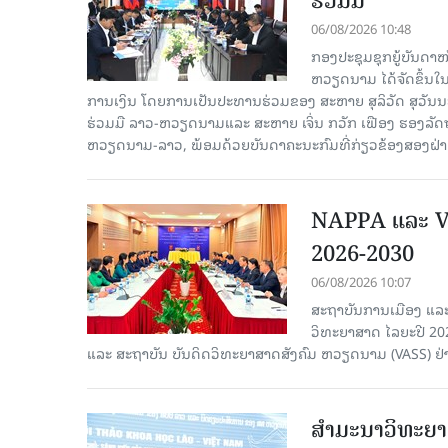
ຮ່ວມມື
06/08/2026 10:48
ກອງປະຊຸມຊຸກຍູ້ບັນດາ
ຫວຽດນາມ ໄດ້ຈັດຂຶ້ນ
ການເງິນ ໂດຍການເປັນປະທານຮ່ວມຂອງ ສະຫາຍ ສຸລິວັດ ສຸວັ
ຮ່ວມມື ລາວ-ຫວຽດນາມແລະ ສະຫາຍ ເຈິ່ນ ກວັກ ເຟືອງ ຮອງ
ຫວຽດນາມ-ລາວ, ພ້ອມດ້ວຍບັນດາຄະນະກົມທີ່ກ່ຽວຂ້ອງສອງຝ່າຍເ
NAPPA ແລະ VA
2026-2030
06/08/2026 10:07
ສະຖາບັນການເມືອງ ແລະ
ວິທະຍາສາດ ໄລຍະປີ 2
ແລະ ສະຖາບັນ ບັນດິດວິທະຍາສາດສັງຄົມ ຫວຽດນາມ (VASS) ຢ່າ
ສຳມະນາວິທະຍາສ