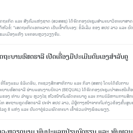
ດຖະກິດ ແລະ ສັງຄົມແຫ່ງຊາດ (ສວສສຊ) ໄດ້ຈັດກອງປະຊຸມສຳມະນາວິທະຍາສາດ
ວຂໍ້: “ເສດຖະກິດເອກະລາດ ເປັນເຈົ້າຕົນເອງ: ຂໍ້ລິເລີ່ມ ຂອງ ສປປ ລາວ ແລະ ບ
 ແຮມເມືອງແທັງ ນະຄອນຫຼວງວຽງຈັນ.
ດຖະບານອົສຕຣາລີ ເປີດເຄື່ອງມືປະເມີນຕົນເອງສຳລັບຄູ
 ທີ່ໂຮງແຮມ ຮໍລິເດອິນ, ກະຊວງສຶກສາທິການ ແລະ ກິລາ (ສສກ) ໂດຍໄດ້ຮັບການ
ານອົສຕຣາລີ ຜ່ານແຜນງານບີຄວາ (BEQUAL) ໄດ້ຈັດກອງປະຊຸມນຳສະເໜີເຄື່ອ
່ວມຂອງ ທ່ານ ລຳພູນ ຫຼວງໄຊ ຫົວໜ້າກົມພັດທະນາຄູ ແລະ ການບໍລິຫານການສຶກ
ໂທ ສະຖານທູດອົສຕຣາລີ ປະຈຳ ສປປ ລາວ, ມີຜູ້ຕາງໜ້າຈາກກົມກ່ຽວຂ້ອງຂັ້ນສູນ
ູ 8 ແຫ່ງ ແລະ ບັນດາຄູ່ຮ່ວມພັດທະນາ ເຂົ້າຮ່ວມຢ່າງພ້ອມພຽງ.
າວ-ຫວຽດນາມ ພົບປະແລກປ່ຽນບົດຮຽນ ແລະ ທົບທວນ