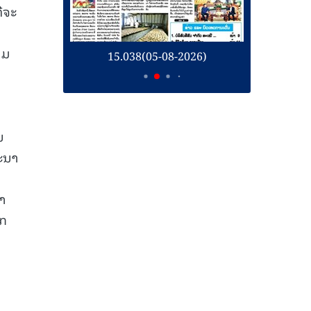
່ຈະ
າມ
-08-2026)
15.037(04-08-2026)
ນ
ທະນາ
ລາ
ັກ