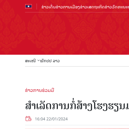
ຂ່າວເດັ່ນ
ຂ່າວການເມືອງ
ຂ່າວເສດຖະກິດ
ຂ່າວວັດທະນະທ
ສະເໜີ
ພັກປປ ລາວ
ຂ່າວການຮ່ວມມື
ສຳເລັດການກໍ່ສ້າງໂຮງຮຽນ
16:04 22/01/2024