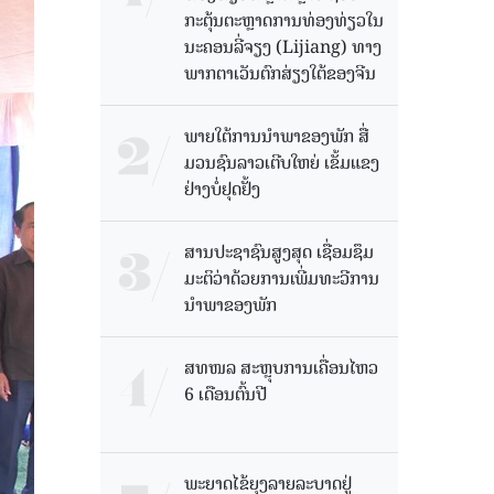
ກະຕຸ້ນຕະຫຼາດການທ່ອງທ່ຽວໃນ
ນະຄອນລີ່ຈຽງ (Lijiang) ທາງ
ພາກຕາເວັນຕົກສ່ຽງໃຕ້ຂອງຈີນ
ພາຍໃຕ້ການນໍາພາຂອງພັກ ສື່
ມວນຊົນລາວເຕີບໃຫຍ່ ເຂັ້ມແຂງ
ຢ່າງບໍ່ຢຸດຢັ້ງ
ສານປະຊາຊົນສູງສຸດ ເຊື່ອມຊຶມ
ມະຕິວ່າດ້ວຍການເພີ່ມທະວີການ
ນຳພາຂອງພັກ
ສທໜລ ສະຫຼຸບການເຄື່ອນໄຫວ
6 ເດືອນຕົ້ນປີ
ພະຍາດໄຂ້ຍຸງລາຍລະບາດຢູ່