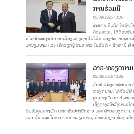
ການຮ່ວມມື
05/08/2026 10:36
ສະຫາຍ ກິແກ້ວ ໄຂຄໍາພ
ດ້ວຍຄະນະ, ໄດ້ຕ້ອນຮັ
ຫົວໜ້າສະຖາບັນການເມືອງແຫ່ງຊາດໂຮ່ຈິມິນ ຮອງປະທານຜູ້ປ
ມາຢ້ຽມຢາມ ແລະ ເຮັດວຽກຢູ່ ສປປ ລາວ ໃນວັນທີ 4 ສິງຫານີ້ ທີ
ລາວ-ຫວຽດ​ນາມ ສ
05/08/2026 10:35
ວັນທີ 4 ສິງຫາຜ່ານ​ມາ
ຫວຽດນາມ, ໄດ້ຈັດພິທີລ
ສູນກາງພັກ ສປປ ລາວ ແ
ເຊິ່ງຕາງໜ້າລົງນາມບົ
ອົບຮົມສູນກາງພັກ ປະຊາຊົນປະຕິວັດລາວ ແລະ ຝ່າຍຫວຽດນາມ ແ
ມວນຊົນ ແລະ ໂຄສະນາ ສສ ຫວຽດນາມ, ມີ​ພະ​ນັກ​ງານ​ທີ່ກ່ຽວຂ້ອ