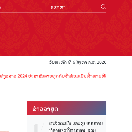
n
ວັນພະຫັດ ທີ 6 ສິງຫາ ຄ.ສ. 2026
2024 ປະຊາຊົນລາວທຸກຄົນຈົ່ງພ້ອມເປັນເຈົ້າພາບທີ່ດີ ຕ້ອນຮັບນັກທ່ອງທ່ຽວດ
ຂ່າວ​ລ່າ​ສຸດ
ຜະລິດຕະພັນ ແລະ ຮູບແບບການ
ທ່ອງທ່ຽວທີ່ຫຼາກຫຼາຍ ຊ່ວຍ