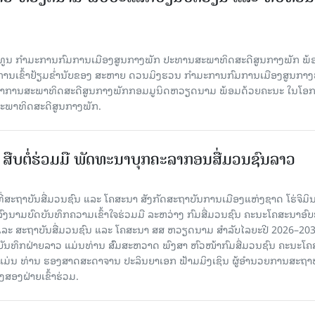
ິທູນ ກໍາມະການກົມການເມືອງສູນກາງພັກ ປະທານສະພາທິດສະດີສູນກາງພັກ ພ້
ບການເຂົ້າຢ້ຽມຂໍ່ານັບຂອງ ສະຫາຍ ດວນມິງຮວນ ກໍາມະການກົມການເມືອງສູນກາງ
ະຈໍາການສະພາທິດສະດີສູນກາງພັກກອມມູນິດຫວຽດນາມ ພ້ອມດ້ວຍຄະນະ ໃນໂອກ
່ສະພາທິດສະດີສູນກາງພັກ.
ືບ​ຕໍ່​ຮ່ວມ​ມື ພັດທະນາບຸກຄະລາກອນສື່ມວນຊົນລາວ
 ທີ່ສະຖາບັນສື່ມວນຊົນ ແລະ ໂຄສະນາ ສັງກັດສະຖາບັນການເມືອງແຫ່ງຊາດ ໂຮ່ຈິມິ
ົງນາມບົດບັນທຶກຄວາມເຂົ້າໃຈຮ່ວມມື ລະຫວ່າງ ກົມສື່ມວນຊົນ ຄະນະໂຄສະນາອົບ
ລະ ສະຖາບັນສື່ມວນຊົນ ແລະ ໂຄສະນາ ສສ ຫວຽດນາມ ສໍາລັບໄລຍະປີ 2026–20
ດບັນທຶກຝ່າຍລາວ ແມ່ນທ່ານ ສົົມສະຫວາດ ພົງສາ ຫົວໜ້າກົມສື່ມວນຊົນ ຄະນະໂ
ມ່ນ ທ່ານ ຮອງສາດສະດາຈານ ປະລິນຍາເອກ ຟ້າມມິງເຊິນ ຜູ້ອໍານວຍການສະຖາບັ
ງສອງຝ່າຍເຂົ້າຮ່ວມ.