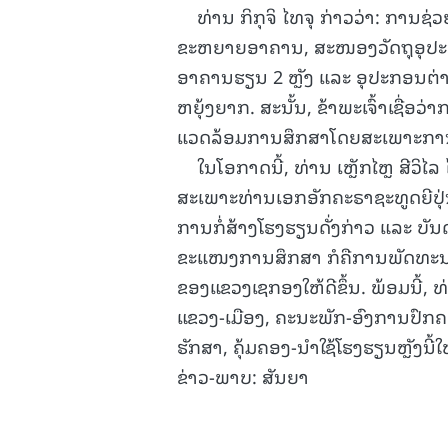
ທ່ານ ກິກຸຈິ ໄທຈຸ ກ່າວວ່າ: ການຊ່ວຍ
ຂະຫຍາຍອາຄານ, ສະໜອງວັດຖຸອຸປະກ
ອາຄານຮຽນ 2 ຫຼັງ ແລະ ອຸປະກອນຕ່
ຫຍຸ້ງຍາກ. ສະນັ້ນ, ຂ້າພະເຈົ້າເຊື່ອວ
ແວດລ້ອມການສຶກສາໂດຍສະເພາະການຮຽ
ໃນໂອກາດນີ້, ທ່ານ ເຫຼັກໄຫຼ ສີວິໄ
ສະເພາະທ່ານເອກອັກຄະຣາຊະທູດຍີປຸ່
ການກໍ່ສ້າງໂຮງຮຽນດັ່ງກ່າວ ແລະ ບ
ຂະແໜງການສຶກສາ ກໍຄືການພັດທະນ
ຂອງແຂວງເຊກອງໃຫ້ດີຂຶ້ນ. ພ້ອມນີ້,
ແຂວງ-ເມືອງ, ຄະນະພັກ-ອົງການປົກຄອ
ຮັກສາ, ຄຸ້ມຄອງ-ນໍາໃຊ້ໂຮງຮຽນຫຼັງນ
ຂ່າວ-ພາບ: ສັນຍາ