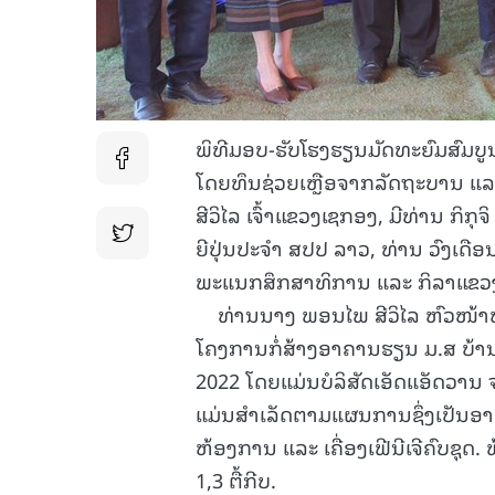
ພິທີມອບ-ຮັບໂຮງຮຽນມັດທະຍົມສົມບູນ 
ໂດຍທຶນຊ່ວຍເຫຼືອຈາກລັດຖະບານ ແລະ ປະ
ສີວິໄລ ເຈົ້າແຂວງເຊກອງ, ມີທ່ານ ກິ
ຍີປຸ່ນປະຈໍາ ສປປ ລາວ, ທ່ານ ວົງເດື
ພະແນກສຶກສາທິການ ແລະ ກິລາແຂວງພ
ທ່ານນາງ ພອນໄພ ສີວິໄລ ຫົວໜ້າຫ້
ໂຄງການກໍ່ສ້າງອາຄານຮຽນ ມ.ສ ບ້ານຕິ
2022 ໂດຍແມ່ນບໍລິສັດເອັດແອັດວານ ຈ
ແມ່ນສໍາເລັດຕາມແຜນການຊຶ່ງເປັນອ
ຫ້ອງການ ແລະ ເຄື່ອງເຟີນີເຈີຄົບຊຸດ. 
1,3 ຕື້ກີບ.