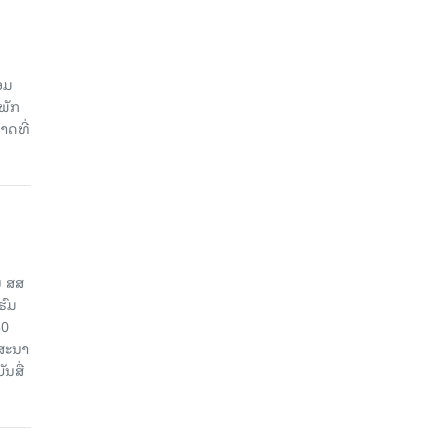
ອມ
ພັກ
າດທີ່
ນ ສສ
ຮົມ
30
ຄສະນາ
ນສື່