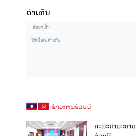
ຄໍາເຫັນ
ຂ່າວການຮ່ວມມື
ຄະນະກໍາມະການຮ