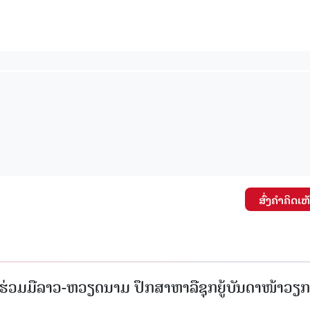
ສົ່ງຄໍາຄິດເຫ
່ວມມືລາວ-ຫວຽດນາມ ປຶກສາຫາລືຊຸກຍູ້ບັນດາໜ້າວຽກ