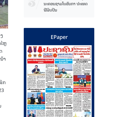
ນະຄອນຊາມໂບ​ອັນກາ ປະເທດ
ຟີລິບປິນ
າງ
EPaper
ກໄຫຼ
ູດ
ໜ້າ
ຈິກ
23
ນ