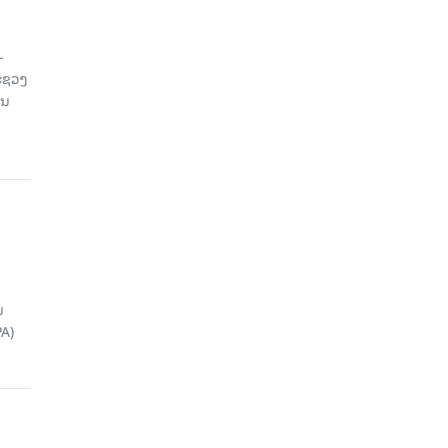
-
ະຊວງ
ານ
ນ
A)