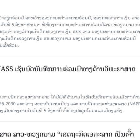
ໜ້າວຽກຮ່ວມມື ລະຫວ່າງສອງຄະນະກໍາມະການຮ່ວມມື, ສອງກະຊວງການເງິນ ລາວ
ໃນວັນທີ 5 ສິງຫາຜ່ານມາ ທີ່ຫ້ອງການຄະນະກໍາມະການຮ່ວມມືລາວ-ຫວຽດນາມ ກ
ນນະຈູມຄຳ ຮອງລັດຖະມົນຕີກະຊວງການເງິນ ສປປ ລາວ ຮອງປະທານຄະນະກໍາມະກ
ລັດຖະມົນຕີກະຊວງການເງິນ ສສ ຫວຽດນາມ ຮອງປະທານຄະນະກໍາມະການຮ່ວມມື
ຂົ້າຮ່ວມ.
SS ເຊັນບົດບັນທຶກການຮ່ວມມືທາງດ້ານວິທະຍາສາດ
 ການປົກຄອງແຫ່ງຊາດລາວ ໄດ້ມີພິທີລົງນາມໃນບົດບັນທຶກການຮ່ວມມືທາງດ້າ
026-2030 ລະຫວ່າງ ສະຖາບັນການເມືອງ ແລະ ການປົກຄອງແຫ່ງຊາດລາວ (NAPP
ງເປັນທາງການໃນວັນທີ 5 ສິງຫານີ້ ທີ່ຫ້ອງປະຊຸມໂຮມແຮມເມືອງແທັງ.
າດ ລາວ-ຫວຽດນາມ “ເສດຖະກິດເອກະລາດ ເປັນເຈົ້າ