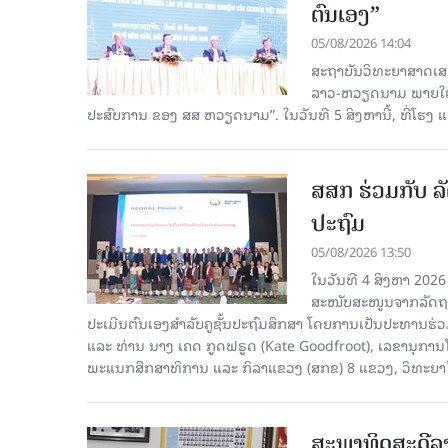
ຕົນເອງ”
05/08/2026 14:04
ສະຖາບັນວິທະຍາສາດເສ
ລາວ-ຫວຽດນາມ ພາຍໃຕ້ຫົ
ປະສົບການ ຂອງ ສສ ຫວຽດນາມ”. ໃນວັນທີ 5 ສິງຫານີ້, ທີ່ໂຮງ
ສສກ ຮ່ວມກັບ ລັ
ປະຖົມ
05/08/2026 13:50
ໃນວັນທີ 4 ສິງຫາ 2026
ສະໜັບສະໜູນຈາກລັດຖະບ
ປະເມີນຕົນເອງສຳລັບຄູຊັ້ນປະຖົມສຶກສາ ໂດຍການເປັນປະທານຮ
ແລະ ທ່ານ ນາງ ເຄດ ກູດຟຣູດ (Kate Goodfroot), ເລຂານຸການ
ພະແນກສຶກສາທິການ ແລະ ກິລາແຂວງ (ສກຂ) 8 ແຂວງ, ວິທະຍາໄລຄ
ສະພາທິດສະດີລ