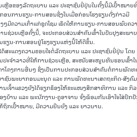
ເຫຼືອຂອງລັດຖະບານ ແລະ ປະຊາຊົນຍີ່ປຸ່ນໃນຄັ້ງນີ້ມີເປົ້າໝາຍທີ
ອນການຮຽນ-ການສອນຊຶ່ງໃນເມື່ອກ່ອນໂຮງຮຽນດັ່ງກ່າວມີ
າງໆມີຄວາມເກົ່າແກ່ຊຸດໂຊມ ເຮັດໃຫ້ການຮຽນ-ການສອນພົບຄວ
15.039(06-08-2026)
15.038(05
່າການຊ່ວຍເຫຼືອຄັ້ງນີ້, ຈະປະກອບສ່ວນສໍາຄັນເຂົ້າໃນປັບປຸງສະພາບ
ນ-ການສອນຢູ່ໂຮງຮຽນແຫ່ງນີ້ໃຫ້ດີຂຶ້ນ.
ລ ໄດ້ສະແດງຄວາມຂອບໃຈຕໍ່ລັດຖະບານ ແລະ ປະຊາຊົນຍີ່ປຸ່ນ ໂດຍ
ນປະຈຳລາວທີ່ໃຫ້ການຊ່ວຍເຫຼືອ, ສະໜັບສະໜູນທຶນຮອນເຂົ້າໃ
ັນດາໂຄງການອື່ນໆ ຊຶ່ງເປັນການປະກອບສ່ວນສໍາຄັນຕໍ່ການພັດ
າຊັບພະຍາກອນມະນຸດ ແລະ ການພັດທະນາເສດຖະກິດ-ສັງຄົມ
 ທ່ານເຈົ້າແຂວງຍັງໄດ້ຮຽກຮ້ອງໃຫ້ຂະແໜງສຶກສາທິການ ແລະ ກິ
ງບ້ານ ແລະ ພະນັກງານ-ຄູອາຈານ ຈົ່ງພ້ອມກັນເອົາໃຈໃສ່ປົກປ
ີ້ໃຫ້ຖຶກເປົ້າໝາຍ, ມີຄວາມຍືນຍົງ ແລະ ຍາວນານ.