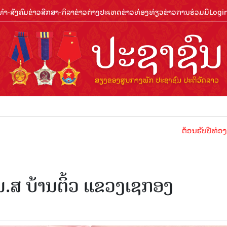
ຳ-ສັງຄົມ
ຂ່າວສືກສາ-ກິລາ
ຂ່າວຕ່າງປະເທດ
ຂ່າວທ່ອງທ່ຽວ
ຂ່າວການຮ່ວມມື
Logi
ຕ້ອນຮັບປີທ່ອງທ່ຽວລາວ 
ມ.ສ ບ້ານຕິ້ວ ແຂວງເຊກອງ