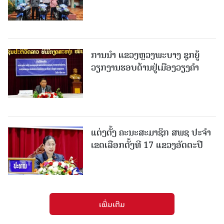
ການນຳ ແຂວງຫຼວງພະບາງ ຊຸກຍູ້
ວຽກງານຮອບດ້ານຢູ່ເມືອງວຽງຄໍາ
ແຕ່ງຕັ້ງ ຄະນະສະມາຊິກ ສພຊ ປະຈຳ
ເຂດເລືອກຕັ້ງທີ 17 ແຂວງອັດຕະປື
ເພີ່ມເຕີມ