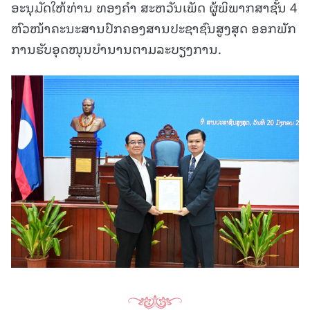
ອະນຸມັດໃຫ້ທ່ານ ທອງຄໍາ ສະຫວັນເພັດ ຜູ້ພິພາກສາຊັ້ນ 4
ຫົວໜ້າຄະນະສານປົກຄອງສານປະຊາຊົນສູງສຸດ ອອກພັກ
ການຮັບອຸດໜຸນບໍານານຕາມລະບຽງການ.