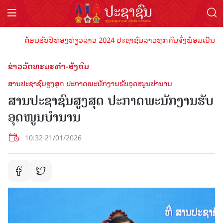
ຕ້ອນຮັບປີທ່ອງທ່ຽວລາວ 2024 ປະຊາຊົນລາວທຸກຄົນຈົ່ງພ້ອມເປັນເຈົ້າພາບທ
ຂ່າວວັດທະນະທຳ-ສັງຄົມ
ສານປະຊາຊົນສູງສຸດ ປະກາດພະນັກງານຮັບອຸດໜູນບຳນານ
ສານປະຊາຊົນສູງສຸດ ປະກາດພະນັກງານຮັບ
ອຸດໜູນບຳນານ
10:32 21/01/2026