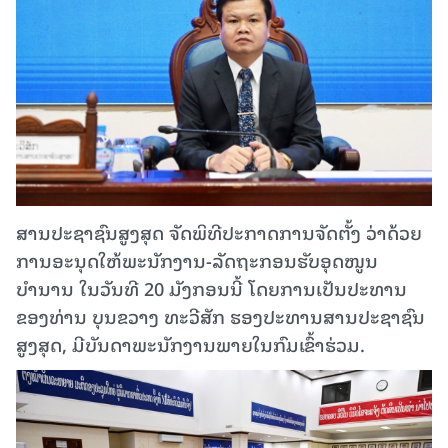
ສານປະຊາຊົນສູງສຸດ ຈັດພິທີປະກາດການຈັດຕັ້ງ ວ່າດ້ວຍ
ການອະນຸດໃຫ້ພະນັກງານ-ລັດຖະກອນຮັບອຸດໜູນ
ບຳນານ ໃນວັນທີ 20 ມັງກອນນີ້ ໂດຍການເປັນປະທານ
ຂອງທ່ານ ບຸນຂວາງ ທະວີສັກ ຮອງປະທານສານປະຊາຊົນ
ສູງສຸດ, ມີບັນດາພະນັກງານພາຍໃນກົມເຂົ້າຮ່ວມ.