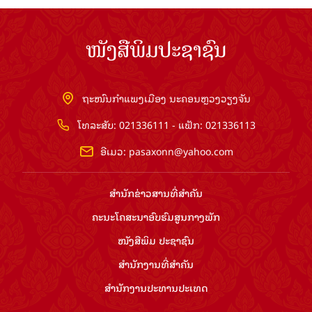
ໜັງສືພິມປະຊາຊົນ
ຖະໜົນກຳແພງເມືອງ ນະຄອນຫຼວງວຽງຈັນ
ໂທລະສັບ: 021336111 - ແຟັກ: 021336113
ອີເມວ:
pasaxonn@yahoo.com
ສຳ​ນັກ​ຂ່າວ​ສານ​ທີ່​ສຳ​ຄັນ​
ຄະນະໂຄສະນາອົບຮົມ​ສູນ​ກາງ​ພັກ
ໜັງສືພິມ ປະ​ຊາ​ຊົນ
ສຳ​ນັກ​ງານ​ທີ່​ສຳ​ຄັນ
ສຳ​ນັກ​ງານ​ປະ​ທານ​ປະ​ເທດ