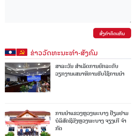
ສົ່ງຄໍາຄິດເຫັນ
ຂ່າວວັດທະນະທຳ-ສັງຄົມ
ສາລະວັນ ສໍາເລັດການຍົກລະດັບ
ວຽກງານເສນາທິການຮັບໃຊ້ການນໍາ
ການນຳແຂວງຫຼວງພະບາງ ຢ້ຽມ​ຢາມ
ບໍ​ລິ​ສັດຊີມັງຫຼວງພະບາງ ຈຽງເກີ ຈໍາ
ກັດ