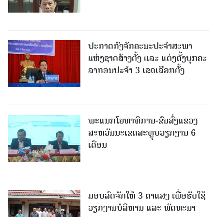
ປະກາດກົງຈັກຄະນະປະຈໍາສະພາ
ແຫ່ງຊາດສ້າງຕັ້ງ ແລະ ແຕ່ງຕັ້ງບຸກຄະ
ລາກອນປະຈໍາ 3 ເຂດເລືອກຕັ້ງ
ພະແນກໂຍທາທິການ-ຂົນສົ່ງແຂວງ
ສະຫວັນນະເຂດສະຫຼຸບວຽກງານ 6
ເດືອນ
ມອບລົດຈັກໃຫ້ 3 ຕາແສງ ເພື່ອຮັບໃຊ້
ວຽກງານບໍລິຫານ ແລະ ພັດທະນາ