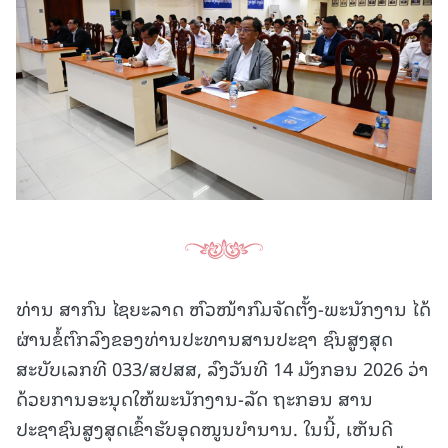
ທ່ານ ສາກົນ ໄຊຍະລາດ ຫົວໜ້າກົມຈັດຕັ້ງ-ພະນັກງານ ໄດ້
ຜ່ານຂໍ້ຕົກລົງຂອງທ່ານປະທານສານປະຊາ ຊົນສູງສຸດ
ສະບັບເລກທີ 033/ສປສສ, ລົງວັນທີ 14 ມັງກອນ 2026 ວ່າ
ດ້ວຍການອະນຸດໃຫ້ພະນັກງານ-ລັດ ຖະກອນ ສານ
ປະຊາຊົນສູງສຸດເຂົ້າຮັບອຸດໜູນບຳນານ. ໃນນີ້, ເຫັນດີ