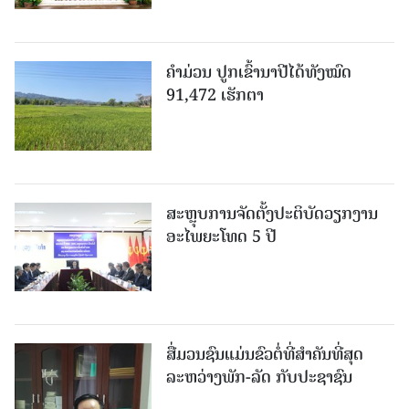
ຄໍາມ່ວນ ປູກເຂົ້ານາປີໄດ້ທັງໝົດ
91,472 ເຮັກຕາ
ສະຫຼຸບການຈັດຕັ້ງປະຕິບັດວຽກງານ
ອະໄພຍະໂທດ 5 ປີ
ສື່ມວນຊົນແມ່ນຂົວຕໍ່ທີ່ສໍາຄັນທີ່ສຸດ
ລະຫວ່າງພັກ-ລັດ ກັບປະຊາຊົນ