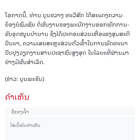
ໂອກາດນີ້, ທ່ານ ບຸນຂວາງ ທະວີສັກ ໄດ້ສະແດງຄວາມ
ຍ້ອງຍໍຊົມເຊີຍ ຕໍ່ຜົນງານຂອງພະນັກງານອອກພັກການ-
ຮັບອຸດໜູນບຳນານ ຊຶ່ງໄດ້ປະກອບສ່ວນເຫື່ອແຮງສຸມສະຕິ
ປັນຍາ, ຄວາມເສຍສະຫຼະສ່ວນຕົວເຂົ້າໃນການພັດທະນາ
ປັບປຸງວຽກງານສານປະຊາຊົນສູງສຸດ ໃນໄລຍະທີ່ຜ່ານມາ
ຢ່າງມີຜົນສໍາເລັດ.
(ຂ່າວ: ບຸນພະຈັນ)
ຄໍາເຫັນ