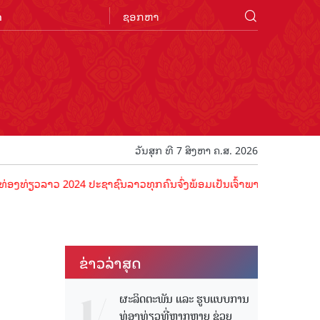
n
ວັນສຸກ ທີ 7 ສິງຫາ ຄ.ສ. 2026
ລາວ 2024 ປະຊາຊົນລາວທຸກຄົນຈົ່ງພ້ອມເປັນເຈົ້າພາບທີ່ດີ ຕ້ອນຮັບນັກທ່ອງທ
ຂ່າວ​ລ່າ​ສຸດ
ຜະລິດຕະພັນ ແລະ ຮູບແບບການ
ທ່ອງທ່ຽວທີ່ຫຼາກຫຼາຍ ຊ່ວຍ