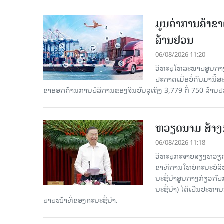
ມູນຄ່າການຄ້າຂາ
ລ້ານຢວນ
06/08/2026 11:20
ວິທະຍຸໂທລະພາບສູນກາງ
ປະກາດເມື່ອບໍ່ດົນມານີ້
ຂາອອກດ້ານການບໍລິການຂອງຈີນບັນລຸເຖິງ 3,779 ຕື້ 750 ລ້ານຢ
ຫວຽດນາມ ສ້າງກ
06/08/2026 11:18
ວິທະຍຸກະຈາຍສຽງຫວຽດນາມ
ຂາ​ທິ​ການ​ໃຫຍ່​ຄະ​ນະ​ບ
ນະ​ຊີ້​ນຳ​ສູນ​ກາງ​ກ່ຽວ​ກັບ
ນະ​ຊີ້​ນຳ) ໄດ້​ເປັນ​ປະ​ທ
ຍາຍ​ໜ້າ​ທີ່​ຂອງ​ຄະ​ນະ​ຊີ້​ນຳ.