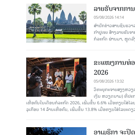
ລາຍຮັບຈາກການທ
05/08/2026 14:14
ສຳນັກຂ່າວສານຊິນຮວາລາ
ກຳປູເຈຍ ສ້າງລາຍຮັບຈາ
ກໍລະກົດ ຜ່ານມາ, ຫຼຸດລ
ຂະ​ແໜງ​ການ​ທ່ອ
2026
05/08/2026 13:32
ວິທະຍຸກະຈາຍສຽງຫວຽດນາມ
ເງິນ ຫວຽດ​ນາມ) ທີ່ປະ​ກ
ເທື່ອ​ຄົນ​ໃນ​ເດືອນ​ກໍ​ລະ​ກົດ 2026, ເພີ່ມ​ຂຶ້ນ 6.6% ເມື່ອ​ທຽບ​ໃສ່​ໄ
ລຸ​ເກືອບ 14 ລ້ານ​ເທື່ອ​ຄົນ, ເພີ່ມ​ຂຶ້ນ 13.8% ເມື່ອ​ທຽບ​ໃສ່​ໄລ​ຍະ​ດຽ
ອາເມຣິກາ ຈະປິດ