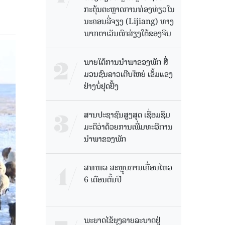
ກະຕຸ້ນຕະຫຼາດການທ່ອງທ່ຽວໃນ
ນະຄອນລີ່ຈຽງ (Lijiang) ທາງ
ພາກຕາເວັນຕົກສ່ຽງໃຕ້ຂອງຈີນ
ພາຍໃຕ້ການນໍາພາຂອງພັກ ສື່
ມວນຊົນລາວເຕີບໃຫຍ່ ເຂັ້ມແຂງ
ຢ່າງບໍ່ຢຸດຢັ້ງ
ສານປະຊາຊົນສູງສຸດ ເຊື່ອມຊຶມ
ມະຕິວ່າດ້ວຍການເພີ່ມທະວີການ
ນຳພາຂອງພັກ
ສທໜລ ສະຫຼຸບການເຄື່ອນໄຫວ
6 ເດືອນຕົ້ນປີ
ພະຍາດໄຂ້ຍຸງລາຍລະບາດຢູ່