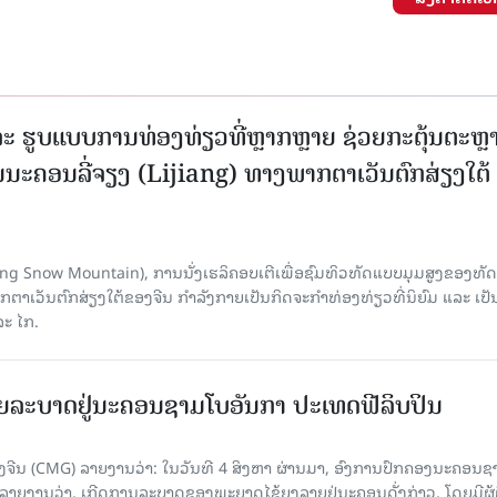
ະ ຮູບແບບການທ່ອງທ່ຽວທີ່ຫຼາກຫຼາຍ ຊ່ວຍກະຕຸ້ນຕະຫຼ
ນະຄອນລີ່ຈຽງ (Lijiang) ທາງພາກຕາເວັນຕົກສ່ຽງໃຕ້
Yulong Snow Mountain), ການນັ່ງເຮລິຄອບເຕີເພື່ອຊົມທິວທັດແບບມຸມສູງຂອງທັດ
ວັນຕົກສ່ຽງໃຕ້ຂອງຈີນ ກຳລັງກາຍເປັນກິດຈະກຳທ່ອງທ່ຽວທີ່ນິຍົມ ແລະ ເປັ
ລະ ໄກ.
ຍລະບາດຢູ່ນະຄອນຊາມໂບ​ອັນກາ ປະເທດຟີລິບປິນ
ີນ (CMG) ລາຍງານວ່າ: ໃນວັນທີ 4 ສິງ​ຫາ ຜ່ານມາ, ອົງການ​ປົກ​ຄອງນະຄອນຊ
ລາຍ​ງານວ່າ, ເກີດ​ການລະບາດ​ຂອງພະຍາດໄຂ້ຍຸງລາຍຢູ່ນະຄອນດັ່ງກ່າວ, ໂດຍມີຜູ້