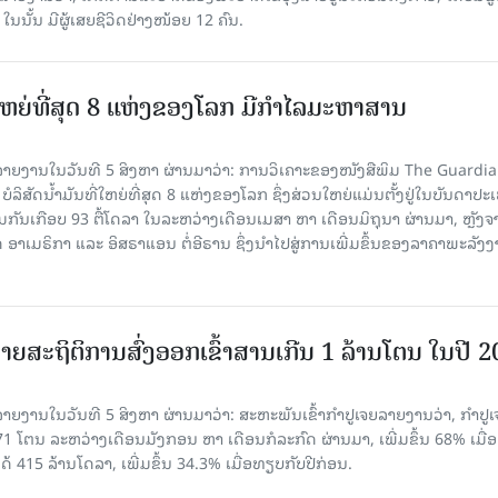
, ໃນນັ້ນ ມີຜູ້ເສຍຊີວິດຢ່າງໜ້ອຍ 12 ຄົນ.
ທີ່ໃຫຍ່ທີ່ສຸດ 8 ແຫ່ງຂອງໂລກ ມີກຳໄລມະຫາສານ
າຍງານໃນວັນທີ 5 ສິງຫາ ຜ່ານມາວ່າ: ການວິເຄາະຂອງໜັງສືພິມ The Guardi
 ບໍລິສັດນ້ຳມັນທີ່ໃຫຍ່ທີ່ສຸດ 8 ແຫ່ງຂອງໂລກ ຊຶ່ງສ່ວນໃຫຍ່ແມ່ນຕັ້ງຢູ່ໃນບັນດາປ
ມກັນເກືອບ 93 ຕື້ໂດລາ ໃນລະຫວ່າງເດືອນເມສາ ຫາ ເດືອນມິຖຸນາ ຜ່ານມາ, ຫຼັງຈ
າເມຣິກາ ແລະ ອິສຣາແອນ ຕໍ່ອີຣານ ຊຶ່ງນຳໄປສູ່ການເພີ່ມຂຶ້ນຂອງລາຄາພະລັງ
ຍສະຖິຕິການສົ່ງອອກເຂົ້າສານເກີນ 1 ລ້ານໂຕນ ໃນປີ 
ຍງານໃນວັນທີ 5 ສິງຫາ ຜ່ານມາວ່າ: ສະຫະພັນເຂົ້າກຳປູເຈຍລາຍງານວ່າ, ກໍາປູເ
471 ໂຕນ ລະຫວ່າງເດືອນມັງກອນ ຫາ ເດືອນກໍລະກົດ ຜ່ານມາ, ເພີ່ມຂຶ້ນ 68% ເມື
ດ້ 415 ລ້ານໂດລາ, ເພີ່ມຂຶ້ນ 34.3% ເມື່ອທຽບກັບປີກ່ອນ.