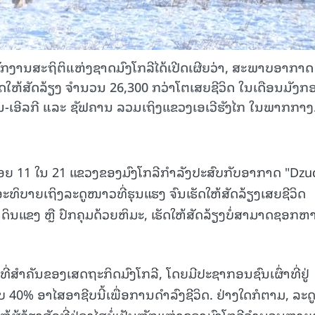
ັກງານສະຖິຕິແຫ່ງຊາດມົງໂກລີໄດ້ເປີດເຜີຍວ່າ, ສະພາບອາກາດ
ັດໃຫ້ສັດລ້ຽງ ຈຳນວນ 26,300 ກວ່າໂຕເສຍຊີວິດ ໃນເດືອນມັງກ
ັນ-ເອີລກີ ແລະ ຊັຟຄານ ລວມເຖິງແຂວງເອເວີຮັງໄກ ໃນພາກກາງ
ໜ້ອຍ 11 ໃນ 21 ແຂວງຂອງມົງໂກລີກຳລັງປະສົບກັບອາກາດ "Dzu
່ອອະທິບາຍເຖິງລະດູໜາວທີ່ຮຸນແຮງ ຈົນເຮັດໃຫ້ສັດລ້ຽງເສຍຊີວິດ
ດິນແຂງ ຫຼື ປົກຄຸມດ້ວຍຫິມະ, ເຮັດໃຫ້ສັດລ້ຽງບໍ່ສາມາດຊອກຫ
້ຳທີ່ສຳຄັນຂອງເສດຖະກິດມົງໂກລີ, ໂດຍມີປະຊາກອນຊົນເຜົ່າທີ່ຢູ່
ບ 40% ອາໄສອາຊີບນີ້ເພື່ອການດຳລົງຊີວິດ. ຢ່າງໃດກໍຕາມ, ລະດ
ູ້ລ້ຽງສັດທີ່ຢູ່ອາໄສບໍ່ເປັນຫຼັກແຫຼ່ງຂອງມົງໂກລີຈຳນວນຫຼາຍ