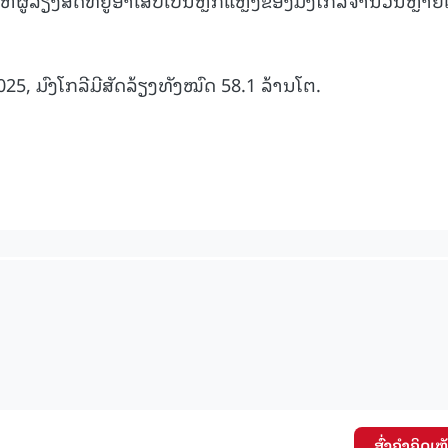
15.039(06-08-20
2025, ມົງໂກລີມີສັດລ້ຽງທັງໝົດ 58.1 ລ້ານໂຕ.
ສົ່ງຄໍາຄິດເຫ