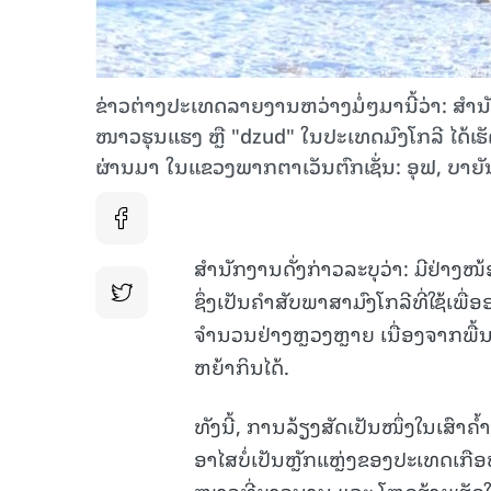
ຂ່າວຕ່າງປະເທດລາຍງານຫວ່າງມໍ່ໆມານີ້ວ່າ: ສຳນ
ໜາວຮຸນແຮງ ຫຼື "dzud" ໃນປະເທດມົງໂກລີ ໄດ້ເຮ
ຜ່ານມາ ໃນແຂວງພາກຕາເວັນຕົກເຊັ່ນ: ອຸຟ, ບາຍ
ສຳນັກງານດັ່ງກ່າວລະບຸວ່າ: ມີຢ່າງ
ຊຶ່ງເປັນຄຳສັບພາສາມົງໂກລີທີ່ໃຊ້ເພື
ຈຳນວນຢ່າງຫຼວງຫຼາຍ ເນື່ອງຈາກພື້ນ
ຫຍ້າກິນໄດ້.
ທັງນີ້, ການລ້ຽງສັດເປັນໜຶ່ງໃນເສົາຄ
ອາໄສບໍ່ເປັນຫຼັກແຫຼ່ງຂອງປະເທດເກືອ
ໜາວທີ່ຍາວນານ ແລະ ໂຫດຮ້າຍເຮັດໃຫ້ຜ