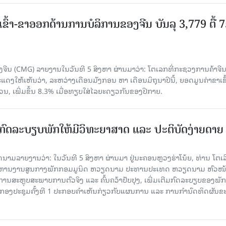
ເຂົ້າ-ຂາອອກດ້ານການບໍລິການຂອງຈີນ ບັນລຸ 3,779 ຕື້ 
ຈີນ (CMG) ລາຍງານໃນວັນທີ 5 ສິງຫາ ຜ່ານມາວ່າ: ໂຕເລກທີ່ກະຊວງການຄ້າຈີ
ສະແດງໃຫ້ເຫັນວ່າ, ລະຫວ່າງເດືອນມັງກອນ ຫາ ເດືອນມິຖຸນາປີນີ້, ຍອດມູນຄ່າຂາເຂົ
ວນ, ເພີ່ມຂຶ້ນ 8.3% ເມື່ອທຽບໃສ່ໄລຍະດຽວກັນຂອງປີກາຍ.
ົດລະບຽບພັກໃຫ້ມີວິທະຍາສາດ ແລະ ປະຕິບັດງ່າຍດາຍ
ລາຍງານວ່າ: ໃນ​ວັນ​ທີ 5 ສິງ​ຫາ ຜ່ານມາ ຢູ່ນະຄອນຫຼວງຮ່າ​ໂນ້ຍ, ທ່ານ ໂຕ​ເລິ
ໍ​ລິ​ຫານ​ງານ​ສູນ​ກາງ​ພັກ​ກອມ​ມູ​ນິດ ຫວຽດ​ນາມ ປະ​ທານ​ປະ​ເທດ ຫວຽດ​ນາມ ຫົວ​ໜ້າ
​ການ​ສະ​ຫຼຸບ​ສະ​ພ​າບ​ການ​ຕົວ​ຈິງ ແລະ ຄົ້ນ​ຄວ້າ​ປັບ​ປຸງ, ເພີ່ມ​ເຕີມ​ກົດ​ລະ​ບຽບ​ຂອງ​ພັກ
ານກອງ​ປະ​ຊຸມ​ຄັ້ງ​ທີ 1 ປະ​ກອບ​ຄຳ​ເຫັນ​ກ່ຽວ​ກັບ​ແຜນ​ການ ແລະ ການ​ກຳ​ນົດ​ທິດ​ຜັນ​ຂ