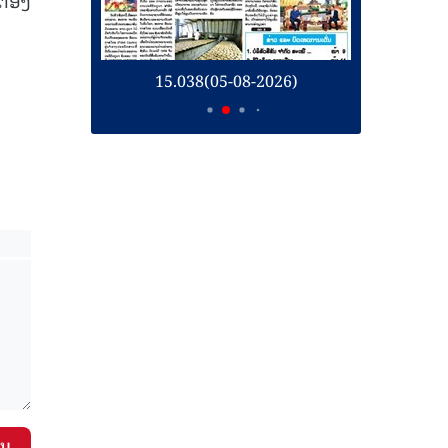
26)
15.038(05-08-2026)
1
ັນ