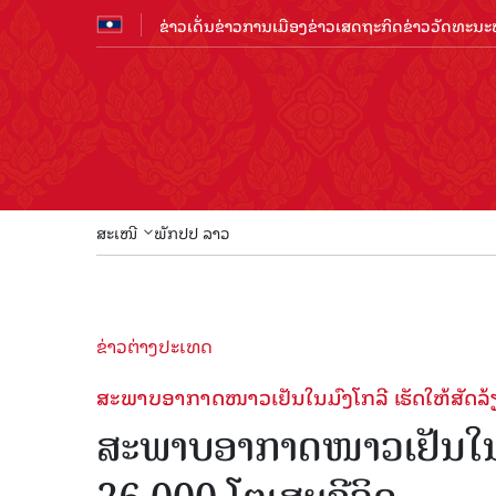
ຂ່າວເດັ່ນ
ຂ່າວການເມືອງ
ຂ່າວເສດຖະກິດ
ຂ່າວວັດທະນະທ
ສະເໜີ
ພັກປປ ລາວ
ຂ່າວຕ່າງປະເທດ
ສະພາບອາກາດໜາວເຢັນໃນມົງໂກລີ ເຮັດໃຫ້ສັດລ້ຽ
ສະພາບອາກາດໜາວເຢັນໃນມົງ