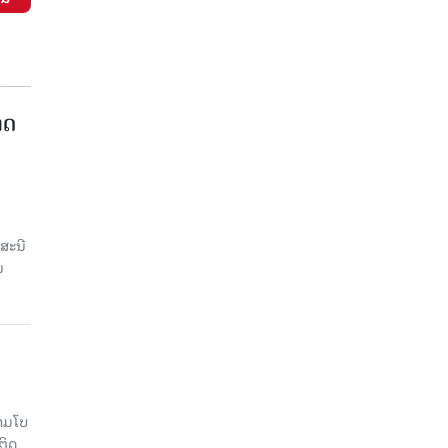
າດ
ສະນີ
ນ
າມໂບ​
ຕິດ