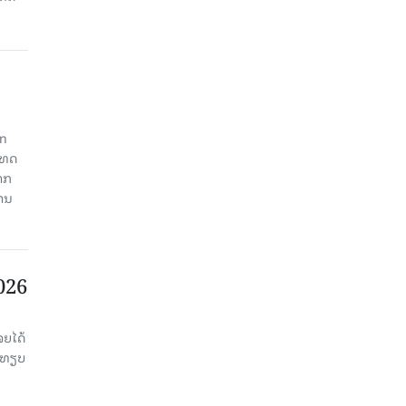
an
ະເທດ
າກ
ງານ
2026
ຈຍໄດ້
່ອທຽບ