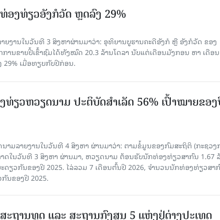
່ອງທ່ຽວອັງກໍວັດ ຫຼດລົງ 29%
ຍງານໃນວັນທີ 3 ສິງຫາຜ່ານມາວ່າ: ອຸທິຍານບູຮານຄະດີອັງກໍ ຫຼື ອັງກໍວັດ ຂອງ
ກການຂາຍປີ້ເຂົ້າຊົມໄດ້ທັງໝົດ 20.3 ລ້ານໂດລາ ນັບແຕ່ເດືອນມັງກອນ ຫາ ເດືອນ
ົງ 29% ເມື່ອທຽບກັບປີກ່ອນ.
ງ​ທ່ຽວຫວຽດນາມ ​ປະ​ຕິ​ບັດ​ສຳ​ເລັດ 56% ເປົ້າ​ໝາຍຂອງ
ລາຍງານໃນວັນທີ 4 ສິງຫາ ຜ່ານມາວ່າ: ຕາມ​ຂໍ້​ມູນ​ຂອງ​ກົມ​ສະ​ຖິ​ຕິ (ກະ​ຊວງ​
າດ​ໃນ​ວັນ​ທີ 3 ສິງ​ຫາ​ ຜ່ານມາ, ຫວຽດ​ນາມ ຕ້ອນ​ຮັບ​ນັກທ່ອງ​ທ່ຽວ​ສາ​ກົນ 1.67 ລ
ລ​ຍະ​ດຽວ​ກັນ​ຂອງ​ປີ 2025. ໄລ່​ລວມ 7 ເດືອນ​ຕົ້ນ​ປີ 2026, ຈຳ​ນວນ​ນັກ​ທ່ອງ​ທ່ຽວ​ສາ​ກົ
ວ​ກັນ​ຂອງ​ປີ​ 2025.
ສະຖານທູດ ແ​ລະ ສະຖານກົງສູນ 5 ແຫ່ງ​ຢູ່​ຕ່າງ​ປະ​ເທດ