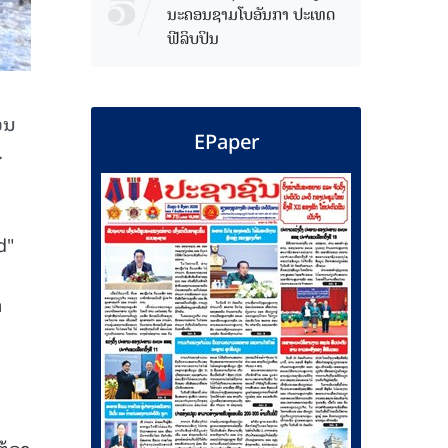
ນະຄອນຊາມໂບ​ອັນກາ ປະເທດ
ຟີລິບປິນ
ອນ
EPaper
.
d"
າ
ູ
ຕ້ອງ