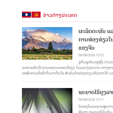
ຂ່າວຕ່າງປະເທດ
ຜະລິດຕະພັນ ແລ
ການທ່ອງທ່ຽວໃນ
ຂອງຈີນ
06/08/2026 13:32
ຢູ່ຕີນພູຫິມະຢູຫຼົງ (
ຍະພາບອັນງົດງາມຂອງນະຄອນລີ່ຈຽງ ໃນແຂວງຢຸນນານ ທາງພາກຕາເ
ປະສົບການທີ່ໜ້າຕື່ນຕາຕື່ນໃຈ ສຳລັບນັກທ່ອງທ່ຽວທັງຈາກໃກ້ ແ
ພະຍາດໄຂ້ຍຸງລາ
06/08/2026 12:11
ວິທະຍຸໂທລະພາບສູນກາງຈ
ອັນກາ ປະເທດຟີລິບປິນ 