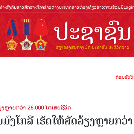
ຳ-ສັງຄົມ
ຂ່າວສືກສາ-ກິລາ
ຂ່າວຕ່າງປະເທດ
ຂ່າວທ່ອງທ່ຽວ
ຂ່າວການຮ່ວມມື
Logi
ຕ້ອນຮັບປີທ່ອງທ່ຽວ
ງຫຼາຍກວ່າ 26,000 ໂຕເສຍຊີວິດ
ໂກລີ ເຮັດໃຫ້ສັດລ້ຽງຫຼາຍກວ່າ