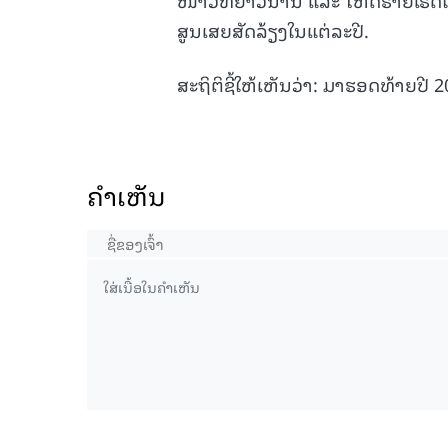
ສູນເສຍສັດລ້ຽງໃນແຕ່ລະປີ.
ສະຖິຕິຊີ້ໃຫ້ເຫັນວ່າ: ມາຮອດທ້າຍປີ 
ຄໍາເຫັນ