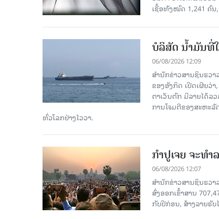
ເຊື້ອ​ທັງ​ໝົດ 1,241 ຄົນ
ບໍລິສັດ ນ້ຳມັນ
06/08/2026 12:09
ສຳນັກຂ່າວສານຊິນຮວາລ
ຂອງອັງກິດ ເປີດເຜີຍວ່າ,
ຕາເວັນຕົກ ມີລາຍໄດ້ລວ
ການໂຈມຕີຂອງສະຫະລັດ ອ
ທົ່ວໂລກຢ່າງໄວວາ.
ກຳປູເຈຍ ຈະທຳລາ
06/08/2026 12:07
ສຳນັກຂ່າວສານຊິນຮວາລາ
ສົ່ງອອກເຂົ້າສານ 707,
ກັບປີກ່ອນ, ສ້າງລາຍຮັບໄ