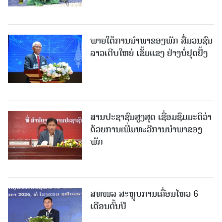
ພາຍໃຕ້ການນໍາພາຂອງພັກ ສື່ມວນຊົນ
ລາວເຕີບໃຫຍ່ ເຂັ້ມແຂງ ຢ່າງບໍ່ຢຸດຢັ້ງ
ສານປະຊາຊົນສູງສຸດ ເຊື່ອມຊຶມມະຕິວ່າ
ດ້ວຍການເພີ່ມທະວີການນຳພາຂອງ
ພັກ
ສທໜລ ສະຫຼຸບການເຄື່ອນໄຫວ 6
ເດືອນຕົ້ນປີ