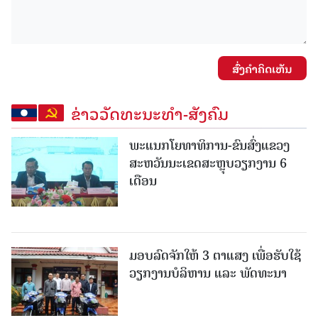
ສົ່ງຄໍາຄິດເຫັນ
ຂ່າວວັດທະນະທຳ-ສັງຄົມ
ພະແນກໂຍທາທິການ-ຂົນສົ່ງແຂວງ
ສະຫວັນນະເຂດສະຫຼຸບວຽກງານ 6
ເດືອນ
ມອບລົດຈັກໃຫ້ 3 ຕາແສງ ເພື່ອຮັບໃຊ້
ວຽກງານບໍລິຫານ ແລະ ພັດທະນາ