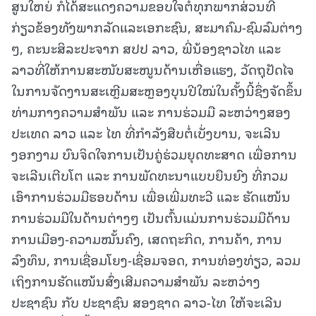
ສູນໃຫຍ່ ກໍໄດ້ສະແດງຄວາມຂອບໃຈຕໍ່ທຸກພາກສ່ວນທີ່
ກ່ຽວຂ້ອງທັງພາກລັດແລະເອກະຊົນ, ສະມາຄົມ-ຊົມລົມຕ່າງ
ໆ, ຄະນະສິລະປະຈາກ ສປປ ລາວ, ພີ່ນ້ອງຊາວໄທ ແລະ
ລາວທີ່ໃຫ້ການສະໜັບສະໜູນດ້ານເຫື່ອແຮງ, ວັດຖຸປັດໄຈ
ໃນການຈັດງານສະເຫຼີມສະຫຼອງບຸນປີໃໝ່ໃນຄັ້ງນີ້ຊຶ່ງຈັດຂຶ້ນ
ທ່າມກາງຄວາມສໍາພັນ ແລະ ການຮ່ວມມື ລະຫວ່າງສອງ
ປະເທດ ລາວ ແລະ ໄທ ທີ່ກໍາລັງສືບຕໍ່ເບັ່ງບານ, ຈະເລີນ
ງອກງາມ ບົນຈິດໃຈການເປັນຄູ່ຮ່ວມຍຸດທະສາດ ເພື່ອການ
ຈະເລີນເຕີບໂຕ ແລະ ການພັດທະນາແບບຍືນຍົງ ທີ່ກວມ
ເອົາການຮ່ວມມືຮອບດ້ານ ເພື່ອເພີ່ມທະວີ ແລະ ຮັດແໜ້ນ
ການຮ່ວມມືໃນດ້ານຕ່າງໆ ເປັນຕົ້ນແມ່ນການຮ່ວມມືດ້ານ
ການເມືອງ-ຄວາມໝັ້ນຄົງ, ເສດຖະກິດ, ການຄ້າ, ການ
ລົງທຶນ, ການເຊື່ອມໂຍງ-ເຊື່ອມຈອດ, ການທ່ອງທ່ຽວ, ລວມ
ເຖິງການຮັດແໜ້ນສົ່ງເສີມຄວາມສໍາພັນ ລະຫວ່າງ
ປະຊາຊົນ ກັບ ປະຊາຊົນ ສອງຊາດ ລາວ-ໄທ ໃຫ້ຈະເລີນ