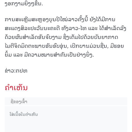
ງອກງາມຍິ່ງໆຂຶ້ນ.
ການສະເຫຼີມສະຫຼອງບຸນປີໃໝ່ລາວຄັ້ງນີ້ ຍັງໄດ້ມີການ
ສະແດງສິລະປະວັນນະຄະດີ ທັງລາວ-ໄທ ແລະ ໄດ້ສໍາເລັດລົງ
ດ້ວຍຜົນສໍາເລັດອັນຈົບງາມ ຊຶ່ງເຕັມໄປດ້ວຍບັນຍາກາດ
ໄມຕີຈິດມິດຕະພາບອັນອົບອຸ່ນ, ເບີກບານມ່ວນຊື່ນ, ມີຮອຍ
ຍິ້ມ ແລະ ມີຄວາມໝາຍສໍາຄັນເປັນຢ່າງຍິ່ງ.
ຂ່າວ:ຕປທ
ຄໍາເຫັນ