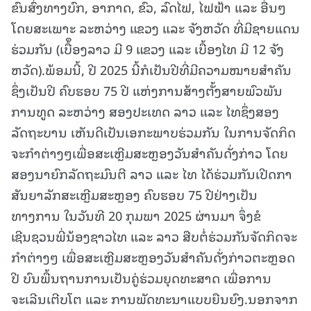
ຂົນສົ່ງທາງບົກ, ອາກາດ, ຂົວ, ລົດໄຟ, ໄຟຟ້າ ແລະ ອື່ນໆ
ໂດຍສະເພາະ ລະຫວ່າງ ແຂວງ ແລະ ຈັງຫວັດ ທີ່ມີຊາຍແດນ
ຮ່ວມກັນ (ເບື້ຶອງລາວ ມີ 9 ແຂວງ ແລະ ເບື້ອງໄທ ມີ 12 ຈັງ
ຫວັດ).ພ້ອມນີ້, ປີ 2025 ນີ້ກໍເປັນປີທີ່ມີຄວາມໝາຍສໍາຄັນ
ຊຶ່ງເປັນປີ ຄົບຮອບ 75 ປີ ແຫ່ງການສ້າງຕັ້ງສາຍພົວພັນ
ການທູດ ລະຫວ່າງ ສອງປະເທດ ລາວ ແລະ ໄທຊຶ່ງສອງ
ລັດຖະບານ ເຫັນດີເປັນເອກະພາບຮ່ວມກັນ ໃນການຈັດກິດ
ຈະກໍາຕ່າງໆເພື່ອສະເຫຼີມສະຫຼອງວັນສໍາຄັນດັ່ງກ່າວ ໂດຍ
ສອງນາຍົກລັດຖະມົນຕີ ລາວ ແລະ ໄທ ໄດ້ຮ່ວມກັນເປີດກາ
ສັນຍາລັກສະເຫຼີມສະຫຼອງ ຄົບຮອບ 75 ປີຢ່າງເປັນ
ທາງການ ໃນວັນທີ 20 ກຸມພາ 2025 ຜ່ານມາ ຈຶ່ງຂໍ
ເຊີນຊວນພີ່ນ້ອງຊາວໄທ ແລະ ລາວ ສືບຕໍ່ຮ່ວມກັນຈັດກິດຈະ
ກໍາຕ່າງໆ ເພື່ອສະເຫຼີມສະຫຼອງວັນສໍາຄັນດັ່ງກ່າວຕະຫຼອດ
ປີ ບົນພື້ນຖານການເປັນຄູ່ຮ່ວມຍຸດທະສາດ ເພື່ອການ
ຈະເລີນເຕີບໂຕ ແລະ ການພັດທະນາແບບຍືນຍົງ.ນອກຈາກ