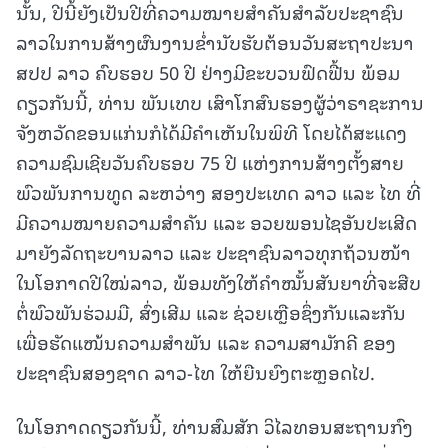
ນັ້ນ, ປີນີ້ຍັງເປັນປີທີ່ຄວາມໝາຍສໍາຄັນສໍາລັບປະຊາຊົນ
ລາວໃນການສ້າງຜົນງານຂໍ່ານັບຮັບຕ້ອນວັນສະຖາປະນາ
ສປປ ລາວ ຄົບຮອບ 50 ປີ ຢ່າງມີຂະບວນຟົດຟື້ນ ພ້ອມ
ດຽວກັນນີ້, ທ່ານ ພັນເທບ ເສົາໂກສົນຮອງຜູ້ວ່າຣາຊະການ
ຈັງຫວັດຂອນແກ່ນກໍໄດ້ມີຄໍາເຫັນໃນພິທີ ໂດຍໄດ້ສະແດງ
ຄວາມຊົມເຊີຍວັນຄົບຮອບ 75 ປີ ແຫ່ງການສ້າງຕັ້ງສາຍ
ພົວພັນການທູດ ລະຫວ່າງ ສອງປະເທດ ລາວ ແລະ ໄທ ທີ່
ມີຄວາມໝາຍຄວາມສໍາຄັນ ແລະ ອວຍພອນໄຊອັນປະເສີດ
ມາຍັງລັດຖະບານລາວ ແລະ ປະຊາຊົນລາວທຸກຖ້ວນໜ້າ
ໃນໂອກາດປີໃໝ່ລາວ, ພ້ອມທັງໃຫ້ຄໍາໝັ້ນສັນຍາທີ່ຈະສືບ
ຕໍ່ພົວພັນຮ່ວມມື, ສົ່ງເສີມ ແລະ ຊ່ວຍເຫຼືອຊຶ່ງກັນແລະກັນ
ເພື່ອຮັດແໜ້ນຄວາມສໍາພັນ ແລະ ຄວາມສາມັກຄີ ຂອງ
ປະຊາຊົນສອງຊາດ ລາວ-ໄທ ໃຫ້ຍືນຍົງຕະຫຼອດໄປ.
ໃນໂອກາດດຽວກັນນີ້, ທ່ານສົມສັກ ວິໄລທອນສະຖານກົງ