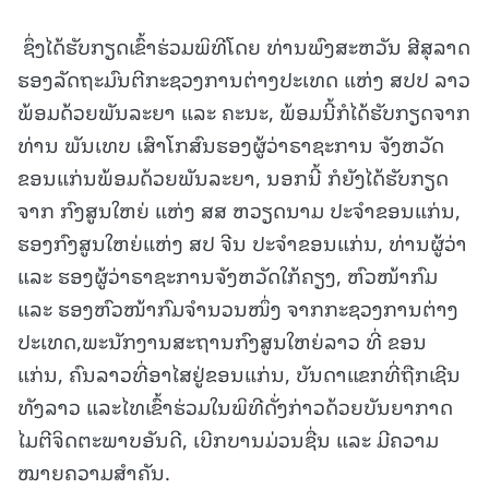
ຊຶ່ງໄດ້ຮັບກຽດເຂົ້າຮ່ວມພິທີໂດຍ ທ່ານພົງສະຫວັນ ສີສຸລາດ
ຮອງລັດຖະມົນຕີກະຊວງການຕ່າງປະເທດ ແຫ່ງ ສປປ ລາວ
ພ້ອມດ້ວຍພັນລະຍາ ແລະ ຄະນະ, ພ້ອມນີ້ກໍໄດ້ຮັບກຽດຈາກ
ທ່ານ ພັນເທບ ເສົາໂກສົນຮອງຜູ້ວ່າຣາຊະການ ຈັງຫວັດ
ຂອນແກ່ນພ້ອມດ້ວຍພັນລະຍາ, ນອກນີ້ ກໍຍັງໄດ້ຮັບກຽດ
ຈາກ ກົງສູນໃຫຍ່ ແຫ່ງ ສສ ຫວຽດນາມ ປະຈໍາຂອນແກ່ນ,
ຮອງກົງສູນໃຫຍ່ແຫ່ງ ສປ ຈີນ ປະຈໍາຂອນແກ່ນ, ທ່ານຜູ້ວ່າ
ແລະ ຮອງຜູ້ວ່າຣາຊະການຈັງຫວັດໃກ້ຄຽງ, ຫົວໜ້າກົມ
ແລະ ຮອງຫົວໜ້າກົມຈໍານວນໜຶ່ງ ຈາກກະຊວງການຕ່າງ
ປະເທດ,ພະນັກງານສະຖານກົງສູນໃຫຍ່ລາວ ທີ່ ຂອນ
ແກ່ນ, ຄົນລາວທີ່ອາໄສຢູ່ຂອນແກ່ນ, ບັນດາແຂກທີ່ຖືກເຊີນ
ທັງລາວ ແລະໄທເຂົ້າຮ່ວມໃນພິທີດັ່ງກ່າວດ້ວຍບັນຍາກາດ
ໄມຕີຈິດຕະພາບອັນດີ, ເບີກບານມ່ວນຊື່ນ ແລະ ມີຄວາມ
ໝາຍຄວາມສໍາຄັນ.