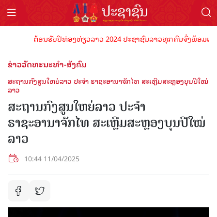
ຕ້ອນຮັບປີທ່ອງທ່ຽວລາວ 2024 ປະຊາຊົນລາວທຸກຄົນຈົ່ງພ້ອມເປັນເຈົ້າພ
ຂ່າວວັດທະນະທຳ-ສັງຄົມ
ສະຖານກົງສູນໃຫຍ່ລາວ ປະຈໍາ ຣາຊະອານາຈັກໄທ ສະເຫຼີມສະຫຼອງບຸນປີໃໝ່
ລາວ
ສະຖານກົງສູນໃຫຍ່ລາວ ປະຈໍາ
ຣາຊະອານາຈັກໄທ ສະເຫຼີມສະຫຼອງບຸນປີໃໝ່
ລາວ
10:44 11/04/2025