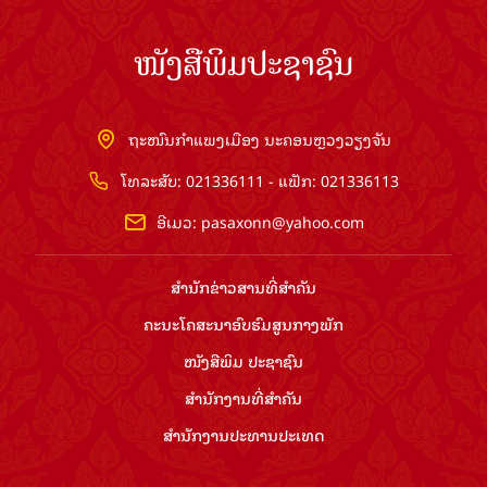
ໜັງສືພິມປະຊາຊົນ
ຖະໜົນກຳແພງເມືອງ ນະຄອນຫຼວງວຽງຈັນ
ໂທລະສັບ: 021336111 - ແຟັກ: 021336113
ອີເມວ:
pasaxonn@yahoo.com
ສຳ​ນັກ​ຂ່າວ​ສານ​ທີ່​ສຳ​ຄັນ​
ຄະນະໂຄສະນາອົບຮົມ​ສູນ​ກາງ​ພັກ
ໜັງສືພິມ ປະ​ຊາ​ຊົນ
ສຳ​ນັກ​ງານ​ທີ່​ສຳ​ຄັນ
ສຳ​ນັກ​ງານ​ປະ​ທານ​ປະ​ເທດ