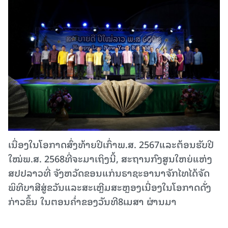
ເນື່ອງໃນໂອກາດສົ່ງທ້າຍປີເກົ່າພ.ສ. 2567ແລະຕ້ອນຮັບປີ
ໃໝ່ພ.ສ. 2568ທີ່ຈະມາເຖິງນີ້, ສະຖານກົງສູນໃຫຍ່ແຫ່ງ
ສປປລາວທີ່ ຈັງຫວັດຂອນແກ່ນຣາຊະອານາຈັກໄທໄດ້ຈັດ
ພິທີບາສີສູ່ຂວັນແລະສະເຫຼີມສະຫຼອງເນື່ອງໃນໂອກາດດັ່ງ
ກ່າວຂຶ້ນ ໃນຕອນຄໍ່າຂອງວັນທີ8ເມສາ ຜ່ານມາ