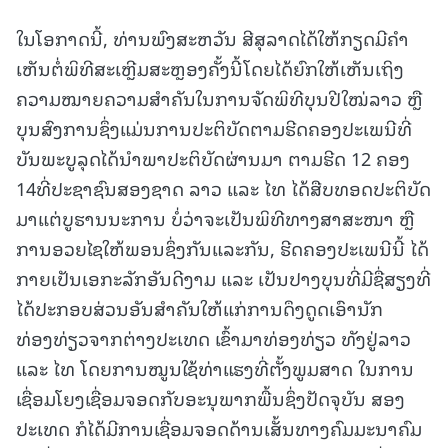
ໃນໂອກາດນີ້, ທ່ານພົງສະຫວັນ ສີສຸລາດໄດ້ໃຫ້ກຽດມີຄໍາ
ເຫັນຕໍ່ພິທີສະເຫຼີມສະຫຼອງຄັ້ງນີ້ໂດຍໄດ້ຍົກໃຫ້ເຫັນເຖິງ
ຄວາມໝາຍຄວາມສໍາຄັນໃນການຈັດພິທີບຸນປີໃໝ່ລາວ ຫຼື
ບຸນສົງການຊຶ່ງແມ່ນການປະຕິບັດຕາມຮີດຄອງປະເພນີທີ່
ບັນພະບູລຸດໄດ້ນໍາພາປະຕິບັດຜ່ານມາ ຕາມຮີດ 12 ຄອງ
14ທີ່ປະຊາຊົນສອງຊາດ ລາວ ແລະ ໄທ ໄດ້ສືບທອດປະຕິບັດ
ມາແຕ່ບູຮານນະການ ບໍ່ວ່າຈະເປັນພິທີທາງສາສະໜາ ຫຼື
ການອວຍໄຊໃຫ້ພອນຊຶ່ງກັນແລະກັນ, ຮີດຄອງປະເພນີນີ້ ໄດ້
ກາຍເປັນເອກະລັກອັນດີງາມ ແລະ ເປັນປາງບຸນທີ່ມີຊື່ສຽງທີ່
ໄດ້ປະກອບສ່ວນອັນສໍາຄັນໃຫ້ແກ່ການດຶງດູດເອົານັກ
ທ່ອງທ່ຽວຈາກຕ່າງປະເທດ ເຂົ້າມາທ່ອງທ່ຽວ ທັງຢູ່ລາວ
ແລະ ໄທ ໂດຍການໝູນໃຊ້ທ່າແຮງທີ່ຕັ້ງພູມສາດ ໃນການ
ເຊື່ອມໂຍງເຊື່ອມຈອດກັບອະນຸພາກພື້ນຊຶ່ງປັດຈຸບັນ ສອງ
ປະເທດ ກໍໄດ້ມີການເຊື່ອມຈອດດ້ານເສັ້ນທາງຄົມມະນາຄົມ