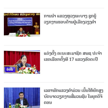
ການນຳ ແຂວງຫຼວງພະບາງ ຊຸກຍູ້
ວຽກງານຮອບດ້ານຢູ່ເມືອງວຽງຄໍາ
ແຕ່ງຕັ້ງ ຄະນະສະມາຊິກ ສພຊ ປະຈຳ
ເຂດເລືອກຕັ້ງທີ 17 ແຂວງອັດຕະປື
ເລຂາພັກແຂວງຄໍາມ່ວນ ເນັ້ນໃຫ້ຍົກສູງ
ບົດບາດວຽກງານສື່ມວນຊົນ ໃນຍຸກດິຈິ
ຕອນ