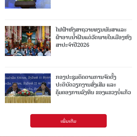
ໄຟຟ້າຫົງສາຖວາຍທຽນພັນສາແລະ
ຜ້າອາບນໍ້າຝົນແດ່ວັດພາຍໃນເມືອງຫົງ
ສາປະຈໍາປີ2026
ກອງປະຊຸມຕິດຕາມການຈັດຕັ້ງ
ປະຕິບັດວຽກງານສົ່ງເສີມ ແລະ
ຄຸ້ມຄອງການລົງທຶນ ຂອງແຂວງບໍ່ແກ້ວ
ເພີ່ມເຕີມ