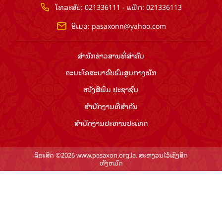
ໂທລະສັບ: 021336111 - ແຟັກ: 021336113
ອີເມວ:
pasaxonn@yahoo.com
ສຳ​ນັກ​ຂ່າວ​ສານ​ທີ່​ສຳ​ຄັນ​
ຄະນະໂຄສະນາອົບຮົມ​ສູນ​ກາງ​ພັກ
ໜັງສືພິມ ປະ​ຊາ​ຊົນ
ສຳ​ນັກ​ງານ​ທີ່​ສຳ​ຄັນ
ສຳ​ນັກ​ງານ​ປະ​ທານ​ປະ​ເທດ
ລິຂະສິດ ©2026 www.pasaxon.org.la. ສະຫງວນໄວ້ເຊິງສິດ
ທັງຫມົດ