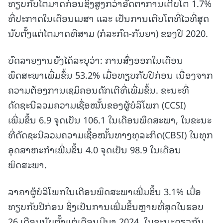
ທຽບກັບໄຕມາດກ່ອນຊຶ່ງສູງກວ່າອັດຕາການເຕີບໂຕ 1.7%
ທີ່ປະກາດໃນເດືອນເມສາ ແລະ ເປັນການເຕີບໂຕທີ່ໄວທີ່ສຸດ
ນັບຕັ້ງແຕ່ໄຕມາດທີສາມ (ກໍລະກົດ-ກັນຍາ) ຂອງປີ 2020.
ບົດລາຍງານຍັງໄດ້ລະບຸວ່າ: ການສົ່ງອອກໃນເດືອນ
ພຶດສະພາເພີ່ມຂຶ້ນ 53.2% ເມື່ອທຽບກັບປີກ່ອນ ເນື່ອງຈາກ
ຄວາມຕ້ອງການເຊມິຄອນດັກເຕີທີ່ເພີ່ມຂຶ້ນ. ຂະນະທີ່
ດັດຊະນີລວມຄວາມເຊື່ອໝັ້ນຂອງຜູ້ບໍລິໂພກ (CCSI)
ເພີ່ມຂຶ້ນ 6.9 ຈຸດເປັນ 106.1 ໃນເດືອນພຶດສະພາ, ໃນຂະນະ
ທີ່ດັດຊະນີລວມຄວາມເຊື້ອໝັ້ນທາງທຸລະກິດ(CBSI) ໃນທຸກ
ອຸດສາຫະກຳເພີ່ມຂຶ້ນ 4.0 ຈຸດເປັນ 98.9 ໃນເດືອນ
ພຶດສະພາ.
ລາຄາຜູ້ບໍລິໂພກໃນເດືອນພຶດສະພາເພີ່ມຂຶ້ນ 3.1% ເມື່ອ
ທຽບກັບປີກ່ອນ ຊຶ່ງເປັນການເພີ່ມຂຶ້ນຫຼາຍທີ່ສຸດໃນຮອບ
26 ເດືອນນັບຕັ້ງແຕ່ເດືອນມີນາ 2024. ໃນຂະນະດຽວກັນ,