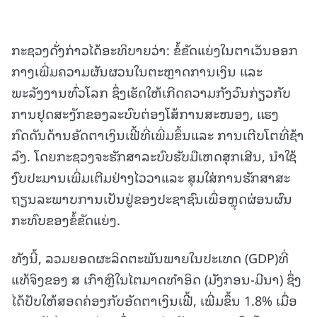
ກະຊວງດັ່ງກ່າວໄດ້ອະທິບາຍວ່າ: ຂໍ້ຂັດແຍ່ງໃນຕາເວັນອອກ
ກາງເພີ່ມຄວາມຜັນຜວນໃນຕະຫຼາດການເງິນ ແລະ
ພະລັງງານທົ່ວໂລກ ຊຶ່ງເຮັດໃຫ້ເກີດຄວາມກັງວົນກ່ຽວກັບ
ການຢຸດສະງັກຂອງລະບົບຕ່ອງໂສ້ການສະໜອງ, ແຮງ
ກົດດັນດ້ານອັດຕາເງິນເຟີ້ທີ່ເພີ່ມຂຶ້ນແລະ ການເຕີບໂຕທີ່ຊ້າ
ລົງ. ໂດຍກະຊວງຈະຮັກສາລະບົບຮັບມືເຫດສຸກເສີນ, ນຳໃຊ້
ງົບປະມານເພີ່ມເຕີມຢ່າງໄວວາແລະ ສຸມໃສ່ການຮັກສາສະ
ຖຽນລະພາບການເປັນຢູ່ຂອງປະຊາຊົນເພື່ອຫຼຸດຜ່ອນຜົນ
ກະທົບຂອງຂໍ້ຂັດແຍ່ງ.
ທັງນີ້, ລວມຍອດຜະລິດຕະພັນພາຍໃນປະເທດ (GDP)ທີ່
ແທ້ຈິງຂອງ ສ ເກົາຫຼີໃນໄຕມາດທຳອິດ (ມັງກອນ-ມີນາ) ຊຶ່ງ
ໄດ້ປັບໃຫ້ສອດຄ່ອງກັບອັດຕາເງິນເຟີ້, ເພີ່ມຂຶ້ນ 1.8% ເມື່ອ