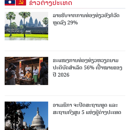
ຂ່າວຕ່າງປະເທດ
ລາຍຮັບຈາກການທ່ອງທ່ຽວອັງກໍວັດ
ຫຼດລົງ 29%
ຂະ​ແໜງ​ການ​ທ່ອງ​ທ່ຽວຫວຽດນາມ ​
ປະ​ຕິ​ບັດ​ສຳ​ເລັດ 56% ເປົ້າ​ໝາຍຂອງ
ປີ 2026
ອາເມຣິກາ ຈະປິດສະຖານທູດ ແ​ລະ
ສະຖານກົງສູນ 5 ແຫ່ງ​ຢູ່​ຕ່າງ​ປະ​ເທດ