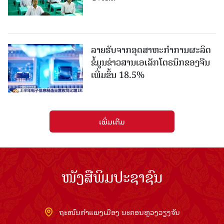
ລາຍ​ຮັບ​ຈາກ​ອຸດ​ສາ​ຫະ​ກຳ​ການ​ຜະ​ລິດ​
ຂໍ້ມູນຂ່າວສານ​ເອ​ເລັກ​ໂຕ​ຣ​ນິກ​ຂອງ​ຈີນ​ ​
ເພີ່ມຂຶ້ນ 18.5%
ເພີ່ມເຕີມ
ໜັງສືພິມປະຊາຊົນ
ຖະໜົນກຳແພງເມືອງ ນະຄອນຫຼວງວຽງຈັນ