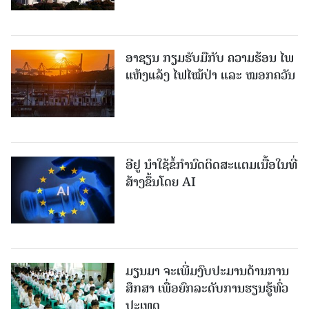
ອາຊຽນ ກຽມຮັບມືກັບ ຄວາມຮ້ອນ ໄພ
ແຫ້ງແລ້ງ ໄຟໄໝ້ປ່າ ແລະ ໝອກຄວັນ
ອີຢູ ນຳໃຊ້ຂໍ້ກຳນົດຕິດສະແຕມເນື້ອໃນທີ່
ສ້າງຂຶ້ນໂດຍ AI
ມຽນມາ ຈະເພີ່ມງົບປະມານດ້ານການ
ສຶກສາ ເພື່ອຍົກລະດັບການຮຽນຮູ້ທົ່ວ
ປະເທດ