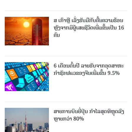
ສ ເກົາຫຼີ ເລັ່ງຮັບມືກັບຄື້ນຄວາມຮ້ອນ
ຫຼັງຈາກມີຜູ້ເສຍຊີວິດເພີ່ມຂຶ້ນເປັນ 16
ຄົນ
6 ເດືອນຕົ້ນປີ ລາຍຮັບຈາກອຸດສາຫະ
ກຳຊັອຟແວຂອງຈີນເພີ່ມຂຶ້ນ 9.5%
ສາຍການບິນຍີ່ປຸ່ນ ກຳໄລສຸດທິຫຼຸດລົງ
ຫຼາຍກວ່າ 80%