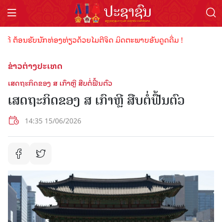
 ຕ້ອນຮັບນັກທ່ອງທ່ຽວດ້ວຍໄມຕີຈິດ ມິດຕະພາບອັນດູດດື່ມ !
ຂ່າວຕ່າງປະເທດ
ເສດຖະກິດຂອງ ສ ເກົາຫຼີ ສືບຕໍ່ຟື້ນຕົວ
ເສດຖະກິດຂອງ ສ ເກົາຫຼີ ສືບຕໍ່ຟື້ນຕົວ
14:35 15/06/2026