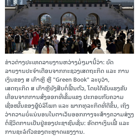
ຂ່າວຕ່າງປະເທດລາຍງານຫວ່າງມໍ່ໆມານີ້ວ່າ: ບົດ
ລາຍງານປະຈຳເດືອນຈາກກະຊວງເສດຖະກິດ ແລະ ການ
ເງິນຂອງ ສ ເກົາຫຼີ ຫຼື "Green Book" ລະບຸວ່າ,
ເສດຖະກິດ ສ ເກົາຫຼີຍັງສືບຕໍ່ຟື້ນຕົວ, ໂດຍໄດ້ຮັບແຮງຂັບ
ເຄື່ອນຈາກການສົ່ງອອກທີ່ເຂັ້ມແຂງ ປະກອບກັບຄວາມ
ເຊື່ອໝັ້ນຂອງຜູ້ບໍລິໂພກ ແລະ ພາກທຸລະກິດທີ່ດີຂຶ້ນ, ເຖິງ
ວ່າຄວາມບໍ່ແນ່ນອນໃນຕາເວັນອອກກາງຈະສ້າງຄວາມສ່ຽງ
ຕໍ່ຊີວິດການເປັນຢູ່ຂອງປະຊາຊົນເຊັ່ນ: ອັດຕາເງິນເຟີ້ ແລະ
ການຊະລໍຕົວຂອງຕະຫຼາດແຮງງານ.