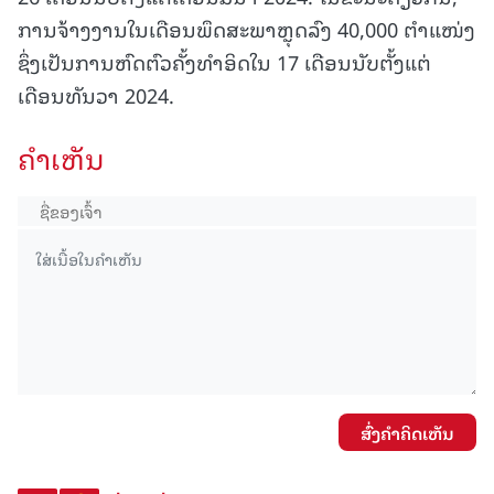
ການຈ້າງງານໃນເດືອນພຶດສະພາຫຼຸດລົງ 40,000 ຕຳແໜ່ງ
ຊຶ່ງເປັນການຫົດຕົວຄັ້ງທຳອິດໃນ 17 ເດືອນນັບຕັ້ງແຕ່
ເດືອນທັນວາ 2024.
ຄໍາເຫັນ
ສົ່ງຄໍາຄິດເຫັນ