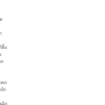
ືອ
ດ
ຂຶ້ນ
ະ
ິດ
ະເທດ
ບັດ
ນ
ະລິດ