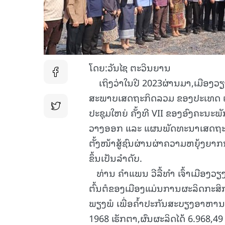
ໂດຍ:ວັນໄຊ ຕະວິນຍານ
ເຖິງວ່າໃນປີ 2023ຜ່ານມາ,ເມືອງວຽ
ສະພາບເສດຖະກິດລວມ ຂອງປະເທດ ແລະ 
ປະຊຸມໃຫຍ່ ຄັ້ງທີ VII ຂອງອົງຄະນະພັ
ວາງອອກ ແລະ ແຜນພັດທະນາເສດຖະກິດ
ຕັ້ງໜ້າສູ້ຊົນຜ່ານຜ່າຄວາມຫຍຸ້ງຍ
ຂຶ້ນເປັນລໍາດັບ.
ທ່ານ ຄໍາແພນ ວີລື້ທໍາ ເຈົ້າເມືອງວ
ຕົ້ນຕໍຂອງເມືອງແມ່ນການຜະລິດກະສິກໍາ.
ພຽງພໍ ເພື່ອຄໍ້າປະກັນສະບຽງອາຫານ ຊຶ່
1968 ເຮັກຕາ,ຜົນຜະລິດໄດ້ 6.968,49