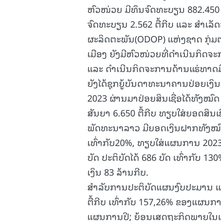
ຫົວໜ່ວຍ ມີທຶນຈົດທະບຽນ 882.450 ຕື
ຈົດທະບຽນ 2.562 ຕື້ກີບ ແລະ ສໍາເລ
ຜະລິດຕະພັນ(ODOP) ແຫ່ງຊາດ ກຸ່ມຕ
ເມືອງ ຍັງມີຫົວໜ່ວຍທີ່ດໍາເນີນກິດຈ
ແລະ ດໍາເນີນກິດຈະການດ້ານແຮ່ທາດມີ
ຍັງໄດ້ຊຸກຍູ້ບັນດາທະນາຄານປ່ອຍເງ
2023 ຜ່ານມາປ່ອຍສິນເຊື່ອໄດ້ທັງໝົດ 2
ສັນຍາ 6.650 ຕື້ກີບ ທຽບໃສ່ຍອດສິນເຊ
ພັດທະນາລາວ ມີຍອດເງິນຝາກທັງໝົດ 147
ເທົ່າກັບ20%, ທຽບໃສ່ແຜນການ 202
ບັດ ປະຕິບັດໄດ້ 686 ບັດ ເທົ່າກັບ
ເງິນ 83 ລ້ານກີບ.
ສໍາລັບການປະຕິບັດແຜນງົບປະມານ ແຜ
ຕື້ກີບ ເທົ່າກັບ 157,26% ຂອງແຜນການ
ແຜນການປີ; ຍ້ອນເສດຖະກິດພາຍໃນເມ