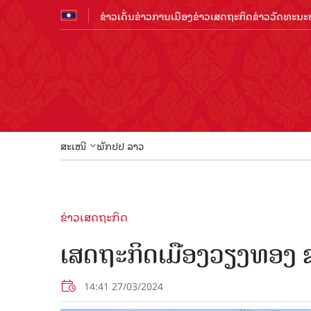
ຂ່າວເດັ່ນ
ຂ່າວການເມືອງ
ຂ່າວເສດຖະກິດ
ຂ່າວວັດທະນະທ
ສະເໜີ
ພັກປປ ລາວ
ຂ່າວເສດຖະກິດ
ເສດຖະກິດເມືອງວຽງທອງ ຂ
14:41 27/03/2024