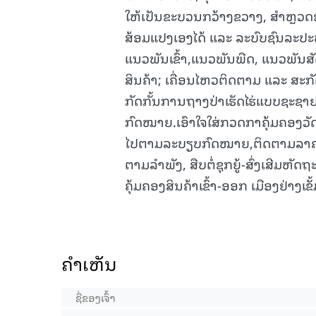
ໃຫ້ເປັນຂະບວນກວ້າງຂວາງ, ສໍາຫຼວດ
ສ້ອມແປງເອງໄດ້ ແລະ ລະບົບຊົນລະປະທ
ແນວພັນເຂົ້າ,ແນວພັນພືດ, ແນວພັນສັ
ສິນຄ້າ; ເຄື່ອນໄຫວຕິດຕາມ ແລະ ສະກັ
ກັດກັ້ນການຖາງປ່າເຮັດໄຮ່ແບບຊະຊາຍ
ກົດໝາຍ.ເອົາໃຈໃສ່ກວດກາຄຸ້ມຄອງວັ
ໄປຕາມລະບຽບກົດໝາຍ,ຕິດຕາມລາຄາ
ຕາມລໍາພັງ, ສືບຕໍ່ຊຸກຍູ້-ສົ່ງເສີມຫັ
ຄຸ້ມຄອງສິນຄ້າເຂົ້າ-ອອກ ເມືອງຢ່າງເຂັ
ຄໍາເຫັນ