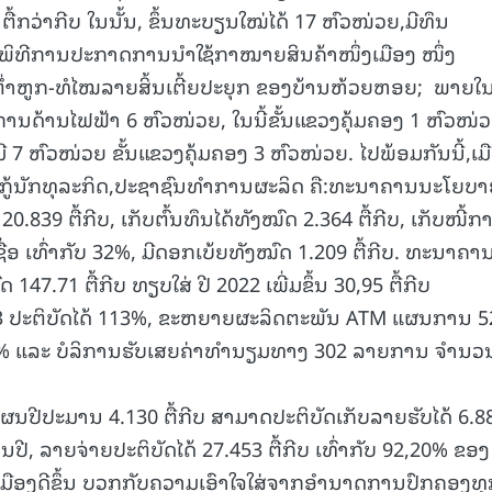
້ກວ່າກີບ ໃນນັ້ນ, ຂຶ້ນທະບຽນໃໝ່ໄດ້ 17 ຫົວໜ່ວຍ,ມີທຶນ
ັດພິທີການປະກາດການນໍາໃຊ້ກາໝາຍສິນຄ້າໜຶ່ງເມືອງ ໜຶ່ງ
ໍ່າຫູກ-ທໍໄໝລາຍສິ້ນເຕີ້ຍປະຍຸກ ຂອງບ້ານຫ້ວຍຫອຍ; ພາຍໃ
ະການດ້ານໄຟຟ້າ 6 ຫົວໜ່ວຍ, ໃນນີ້ຂັ້ນແຂວງຄຸ້ມຄອງ 1 ຫົວໜ່
 7 ຫົວໜ່ວຍ ຂັ້ນແຂວງຄຸ້ມຄອງ 3 ຫົວໜ່ວຍ. ໄປພ້ອມກັນນີ້,ເມ
ິນກູ້ນັກທຸລະກິດ,ປະຊາຊົນທໍາການຜະລິດ ຄື:ທະນາຄານນະໂຍບາຍ
0.839 ຕື້ກີບ, ເກັບຕົ້ນທຶນໄດ້ທັງໝົດ 2.364 ຕື້ກີບ, ເກັບໜີ້ກ
ື່ອ ເທົ່າກັບ 32%, ມີດອກເບ້ຍທັງໝົດ 1.209 ຕື້ກີບ. ທະນາຄາ
.71 ຕື້ກີບ ທຽບໃສ່ ປີ 2022 ເພີ່ມຂຶ້ນ 30,95 ຕື້ກີບ
3 ປະຕິບັດໄດ້ 113%, ຂະຫຍາຍຜະລິດຕະພັນ ATM ແຜນການ 5
 130% ແລະ ບໍລິການຮັບເສຍຄ່າທໍານຽມທາງ 302 ລາຍການ ຈໍານວ
ນປີປະມານ 4.130 ຕື້ກີບ ສາມາດປະຕິບັດເກັບລາຍຮັບໄດ້ 6.8
ປີ, ລາຍຈ່າຍປະຕິບັດໄດ້ 27.453 ຕື້ກີບ ເທົ່າກັບ 92,20% ຂອງ
ືອງດີຂຶ້ນ ບວກກັບຄວາມເອົາໃຈໃສ່ຈາກອໍານາດການປົກຄອງທຸ