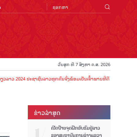
n
ວັນສຸກ ທີ 7 ສິງຫາ ຄ.ສ. 2026
024 ປະຊາຊົນລາວທຸກຄົນຈົ່ງພ້ອມເປັນເຈົ້າພາບທີ່ດີ ຕ້ອນຮັບນັກທ່ອງທ່ຽວດ້
ຂ່າວ​ລ່າ​ສຸດ
ເປີດປ້າຍຈຸດຝຶກອົບຮົມຢູ່ລາວ
ຂອງສະຖາບັນການຊ່າງແຂວງ