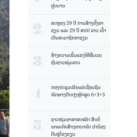
ຢູນນານ
ສະຫຼອງ 59 ປີ ການສ້າງຕັ້ງອາ
ຊຽນ ແລະ 29 ປີ ສປປ ລາວ ເຂົ້າ
ເປັນສະມາຊິກອາຊຽນ
ສ້າງຄວາມເຂັ້ມແຂງໃຫ້ສື່ມວນ
ຊົນຊາວໜຸ່ມລາວ
ກອງປະຊຸມເຜີຍແຜ່ເຊື່ອມຊຶມ
ທິດທາງປັບປຸງຫຼັກສູດ 6+3+3
ຊາວໜຸ່ມອາສາສະໝັກ ສືບຕໍ່
ພາລະກິດສ້າງອານາຄົດ ນໍານ້ອງ
ຄືນສູ່ໂຮງຮຽນ