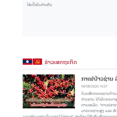
ຂ່າວເສດຖະກິດ
ກາເຟປ່າວຊ່ານ ລ
04/08/2026 15:57
ດ້ວຍສັກກະຍະພາບດ້ານ
ປ່າວຊານ ໄດ້ພັດທະນາອຸ
ການຜະລິດ. “ກາເຟອາຣາບ
ມາດຕະຖານສູງ ແລະ ອັດຕະລ
ແບບທຳມະຊາດກິ່ນດອກໄມ້ອ່ອນໆ” ສະທ້ອນໃຫ້ເຫັນສັກກະຍະພ