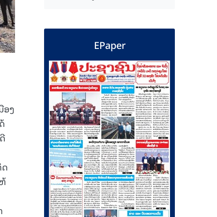
EPaper
ມືອງ
ດ້
ດີ
ິດ
ຫ້
ກ