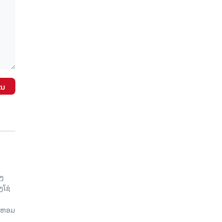
ັນ
ອງ
ງໂຊ່
ຍ, ຫອມ