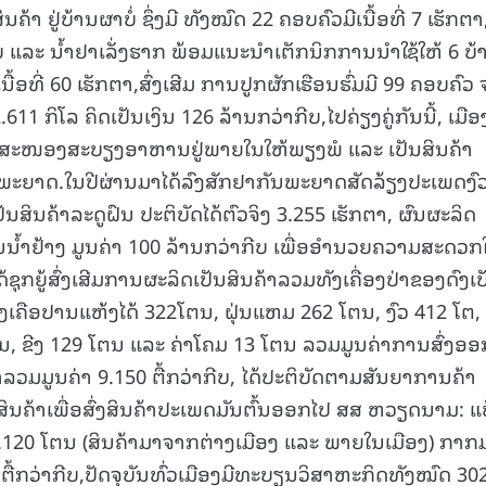
ຄ້າ ຢູ່ບ້ານຜາບໍ່ ຊຶ່ງມີ ທັງໝົດ 22 ຄອບຄົວມີເນື້ອທີ່ 7 ເຮັກຕາ
15.040(07-08-2026)
15.039(06-08-
າບ ແລະ ນໍ້າຢາເລັ່ງຮາກ ພ້ອມແນະນໍາເຕັກນິກການນໍາໃຊ້ໃຫ້ 6 ບ້
ອທີ່ 60 ເຮັກຕາ,ສົ່ງເສີມ ການປູກຜັກເຮືອນຮົ່ມມີ 99 ຄອບຄົວ ຈ
.611 ກິໂລ ຄິດເປັນເງິນ 126 ລ້ານກວ່າກີບ,ໄປຄ່ຽງຄູ່ກັນນີ້, ເມືອ
ອຕອບສະໜອງສະບຽງອາຫານຢູ່ພາຍໃນໃຫ້ພຽງພໍ ແລະ ເປັນສິນຄ້າ
ເກີດພະຍາດ.ໃນປີຜ່ານມາໄດ້ລົງສັກຢາກັນພະຍາດສັດລ້ຽງປະເພດງົ
ນສິນຄ້າລະດູຝົນ ປະຕິບັດໄດ້ຕົວຈິງ 3.255 ເຮັກຕາ, ຜົນຜະລິດ
ໍ້າຢ້າງ ມູນຄ່າ 100 ລ້ານກວ່າກີບ ເພື່ອອໍານວຍຄວາມສະດວກ
ດ້ຊຸກຍູ້ສົ່ງເສີມການຜະລິດເປັນສິນຄ້າລວມທັງເຄື່ອງປ່າຂອງດົງເ
່ງເຄືອປານແຫ້ງໄດ້ 322ໂຕນ, ຝຸ່ນແຫມ 262 ໂຕນ, ງົວ 412 ໂຕ,
ຕນ, ຂີງ 129 ໂຕນ ແລະ ຄ່າໂຄມ 13 ໂຕນ ລວມມູນຄ່າການສົ່ງອອ
ຂົ້າລວມມູນຄ່າ 9.150 ຕື້ກວ່າກີບ, ໄດ້ປະຕິບັດຕາມສັນຍາການຄ້າ
ສິນຄ້າເພື່ອສົ່ງສິນຄ້າປະເພດມັນຕົ້ນອອກໄປ ສສ ຫວຽດນາມ: ແ
16.120 ໂຕນ (ສິນຄ້າມາຈາກຕ່າງເມືອງ ແລະ ພາຍໃນເມືອງ) ກາກ
ຕື້ກວ່າກີບ,ປັດຈຸບັນທົ່ວເມືອງມີທະບຽນວິສາຫະກິດທັງໝົດ 30