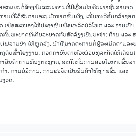
ອອກແບບກໍ່ສ້າງຊົນລະປະທານທີ່ມີເງື່ອນໄຂທີ່ປະຊາຊົນສາມາດ
ານທີ່ໄດ້ຮັບການອະນຸມັດຈາກຂັ້ນເທິງ, ເພີ່ມທະວີຄົ້ນຄວ້າຊອ
ດ ເພື່ອສະໜອງໃຫ້ປະຊາຊົນເພື່ອຜະລິດບໍລິໂພກ ແລະ ຂາຍເປັນ
ດກັ້ນພະຍາດທີ່ເຄີຍລະບາດກັບສັດລ້ຽງເປັນປະຈໍາ; ຕ້ານ ແລະ 
,ໄຟລາມປ່າ ໃຫ້ຫຼຸດລົງ, ນໍາໃຊ້ມາດຕະການຕໍ່ຜູ້ລະເມີດຕາມລະ
ດຖຸດິບເຂົ້າໂຮງງານ, ກວດກາບັນດາຫົວໜ່ວຍທຸລະກິດໃຫ້ເຄື່ອນ
ສິນຄ້າຕາມທ້ອງຕະຫຼາດ, ສະກັດກັ້ນການສວຍໂອກາດຂຶ້ນລ
ດຖະກໍາ, ການບໍລິການ, ການຜະລິດເປັນສິນຄ້າໃຫ້ຫຼາຍຂຶ້ນ ແລະ
້ມງວດ.