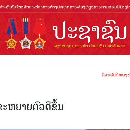
ຳ-ສັງຄົມ
ຂ່າວສືກສາ-ກິລາ
ຂ່າວຕ່າງປະເທດ
ຂ່າວທ່ອງທ່ຽວ
ຂ່າວການຮ່ວມມື
Logi
ຕ້ອນຮັບປີທ່ອງທ່ຽວລາວ 2
ະຫຍາຍຕົວດີຂຶ້ນ