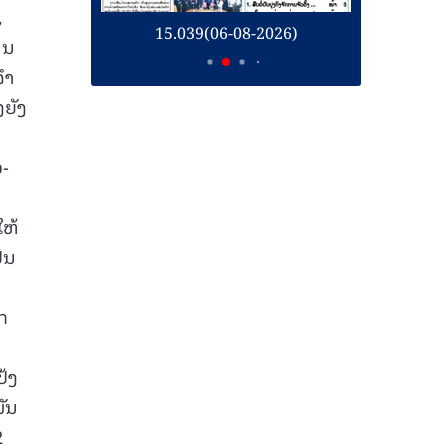
,
2026)
15.038(05-08-2026)
ານ
ໍາ
ງຍັງ
ວ-
ໃຫ້
ປັນ
ກ
ປ້ງ
ມັນ
2