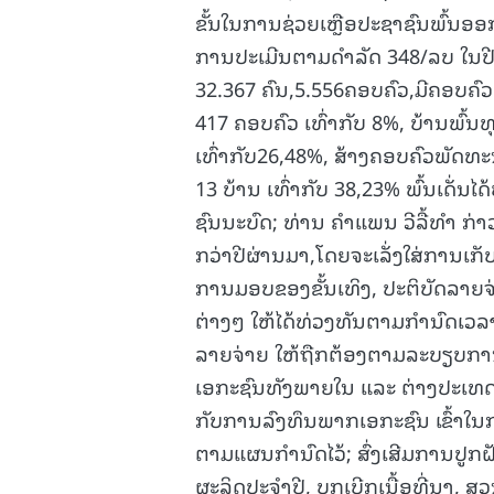
ຂັ້ນໃນການຊ່ວຍເຫຼືອປະຊາຊົນພົ້
ການປະເມີນຕາມດໍາລັດ 348/ລບ ໃນປີ 
32.367 ຄົນ,5.556ຄອບຄົວ,ມີຄອບຄົວ
417 ຄອບຄົວ ເທົ່າກັບ 8%, ບ້ານພົ້ນທຸ
ເທົ່າກັບ26,48%, ສ້າງຄອບຄົວພັດທະ
13 ບ້ານ ເທົ່າກັບ 38,23% ພົ້ນເດັ່
ຊົນນະບົດ; ທ່ານ ຄໍາແພນ ວີລື້ທໍາ ກ່າ
ກວ່າປີຜ່ານມາ,ໂດຍຈະເລັ່ງໃສ່ການເກັ
ການມອບຂອງຂັ້ນເທິງ, ປະຕິບັດລາຍ
ຕ່າງໆ ໃຫ້ໄດ້ທ່ວງທັນຕາມກໍານົດເວລາ
ລາຍຈ່າຍ ໃຫ້ຖືກຕ້ອງຕາມລະບຽບການ
ເອກະຊົນທັງພາຍໃນ ແລະ ຕ່າງປະເທ
ກັບການລົງທຶນພາກເອກະຊົນ ເຂົ້າໃນ
ຕາມແຜນກໍານົດໄວ້; ສົ່ງເສີມການປູກຝ
ຜະລິດປະຈໍາປີ, ບຸກເບີກເນື້ອທີ່ນາ,