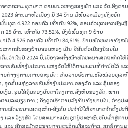
ນອອກຈາກຄວາມທຸກຍາກ ຕາມແນວທາງຂອງພັກ ແລະ ລັດ.ອີງຕາມ
2023 ຜ່ານມາທົ່ວເມືອງ ມີ 34 ບ້ານ,ມີພົນລະເມືອງທັງໝົດ
ພົ້ນທຸກ 4.922 ຄອບຄົວ ເທົ່າກັບ 92%, ຄອບຄົວທຸກຍາກຍັງເຫຼ
ກ 25 ບ້ານ ເທົ່າກັບ 73,52%, ຍັງບໍ່ພົ້ນທຸກ 9 ບ້ານ
ນາໄດ້ 4.526 ຄອບຄົວ ເທົ່າກັບ 84,61%, ບ້ານພັດທະນາທັງໝົ
ນໄດ້ປະກາດຮັບຮອງບ້ານຈອມທອງ ເປັນ ສີສັນຕົວເມືອງນ້ອຍໃນ
ວຕື່ມວ່າ:ໃນປີ 2024 ນີ້,ເມືອງຈະຕັ້ງໜ້າພັດທະນາເສດຖະກິດໃຫ້ດີ
ບລາຍຮັບເຂົ້າງົບປະມານແຫ່ງລັດໃຫ້ໄດ້ຕາມແຜນທີ່ກໍານົດໄວ້ ແລ
ຈ່າຍຕ່າງໆຕາມການອະນຸມັດ; ເກັບລາຍຮັບຕາມຫົວໜ່ວຍທຸລະກ
, ຂຸດຄົ້ນແຫຼ່ງລາຍຮັບເຂົ້າງົບປະມານຂອງລັດ ແລະ ຄຸ້ມຄອງ
ເງິນ. ສຸມໃສ່ຄຸ້ມຄອງບັນດາໂຄງການລົງທຶນຂອງລັດ, ພາກ
ດຕາມລະບຽບການ; ດຶງດູດເອົາການລົງທຶນທັງພາຍໃນ, ຕ່າງປ
ການພັດທະນາເສດຖະກິດ-ສັງຄົມ ປະຈໍາປີໃຫ້ສາມາດຈັດຕັ້ງປະຕິ
ັງ ແລະ ລ້ຽງສັດ ໂດຍສະເພາະແມ່ນຊຸກຍູ້ປະຊາຊົນຫັນເຂົ້າສູ່ກາ
 ສວນ ແລະ ຍົກສະມັດຖະພາບການຜະລິດເທື່ອລະກ້າວ, ຊຸກຍູ້ການຜ