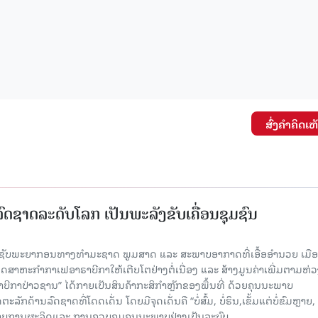
ສົ່ງຄໍາຄິດເຫ
ົດຊາດລະດັບໂລກ ເປັນພະລັງຂັບເຄື່ອນຊຸມຊົນ
ຊັບພະຍາກອນທາງທຳມະຊາດ ພູມສາດ ແລະ ສະພາບອາກາດທີ່ເອື້ອອຳນວຍ ເມື
ດສາຫະກຳກາເຟອາຣາບີກາໃຫ້ເຕີບໂຕຢ່າງຕໍ່ເນື່ອງ ແລະ ສ້າງມູນຄ່າເພີ່ມຕາມຫ່ວ
ີກາປ່າວຊານ” ໄດ້ກາຍເປັນສິນຄ້າກະສິກຳຫຼັກຂອງພື້ນທີ່ ດ້ວຍຄຸນນະພາບ
ັກດ້ານລົດຊາດທີ່ໂດດເດັ່ນ ໂດຍມີຈຸດເດັ່ນຄື “ບໍ່ສົ້ມ, ບໍ່ຮຶນ,ເຂັ້ມແຕ່ບໍ່ຂົມຫຼາ
າບການຜະລິດແລະ ການຄວບຄຸມຄຸນນະພາບຢ່າງເປັນລະບົບ.