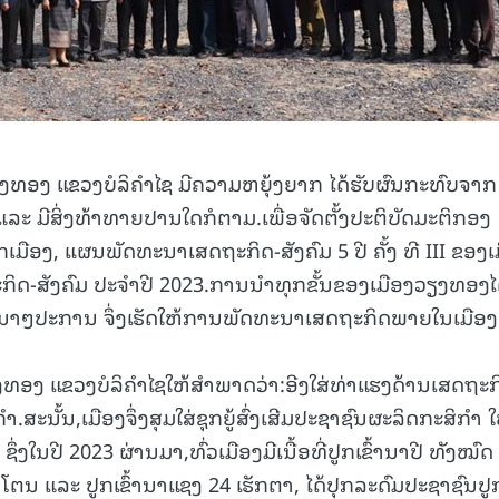
ງທອງ ແຂວງບໍລິຄໍາໄຊ ມີຄວາມຫຍຸ້ງຍາກ ໄດ້ຮັບຜົນກະທົບຈາກ
ມີສິ່ງທ້າທາຍປານໃດກໍຕາມ.ເພື່ອຈັດຕັ້ງປະຕິບັດມະຕິກອງ
ກເມືອງ, ແຜນພັດທະນາເສດຖະກິດ-ສັງຄົມ 5 ປີ ຄັ້ງ ທີ III ຂອງເ
-ສັງຄົມ ປະຈໍາປີ 2023.ການນໍາທຸກຂັ້ນຂອງເມືອງວຽງທອງໄ
າກນາໆປະການ ຈຶ່ງເຮັດໃຫ້ການພັດທະນາເສດຖະກິດພາຍໃນເມືອງ
ຽງທອງ ແຂວງບໍລິຄໍາໄຊໃຫ້ສໍາພາດວ່າ:ອີງໃສ່ທ່າແຮງດ້ານເສດຖະກ
ສະນັ້ນ,ເມືອງຈຶ່ງສຸມໃສ່ຊຸກຍູ້ສົ່ງເສີມປະຊາຊົນຜະລິດກະສິກໍາ ໃ
ງໃນປີ 2023 ຜ່ານມາ,ທົ່ວເມືອງມີເນື້ອທີ່ປູກເຂົ້ານາປີ ທັງໝົດ
 ໂຕນ ແລະ ປູກເຂົ້ານາແຊງ 24 ເຮັກຕາ, ໄດ້ປຸກລະດົມປະຊາຊົນປູ