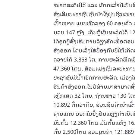
ໝາກສະຕໍເບີລີ ແລະ ຜັກກະລໍ່າປີເປັນສິນ
ສົ່ງເສີມປະຊາຊົນຊົນນໍາໃຊ້ຝຸ່ນຊີວະພ
ເປົ້າໝາຍ ແບບທົດລອງ 60 ຄອບຄົວ ເນື້
ນວນ 147 ຫຼັງ, ເກັບກູ້ຜົນຜະລິດໄດ້ 12
ໄດ້ຊຸກຍູ້ສົ່ງເສີມການລ້ຽງສັດເພື່
ສົ່ງອອກ ໂດຍເລັ່ງໃສ່ປ້ອງກັນບໍ່ໃຫ້
ຄວາຍໄດ້ 3.353 ໂຕ, ການຜະລິດພືດເປັ
47.360 ໂຕນ. ສ້ອມແປງຊົນລະປະທານນ
ປະຊາຊົນມີນໍ້າເຮັດການຜະລິດ. ເມືອງໄ
ສິນຄ້າສົ່ງອອກ.ໃນປີຜ່ານມາສາມາດສົ
ເຫຼັກເສດ 32 ໂຕນ, ຖ່ານຂາວ 130 ໂ
10.892 ຕື້ກວ່າກີບ, ສ່ວນສິນຄ້ານໍາເ
ຊາຍແດນ ອອກໃບຢັ້ງຢືນແຫຼ່ງກໍາເນີດ
ມັນຕົ້ນ 12.360 ໂຕນ ມັນຕົ້ນແຫ້ງ 
ຕົ້ນ 2.500ໂຕນ ລວມມູນຄ່າ 121.889 