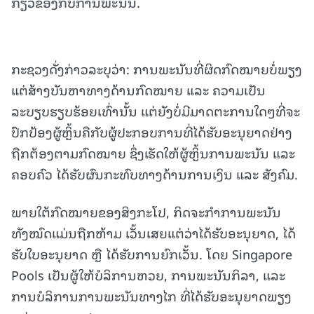
ກ່ຽວຂ້ອງກັບການພະນັນ.
ກະຊວງດັ່ງກ່າວລະບຸວ່າ: ການພະນັນທີ່ຜິດກົດໝາຍບໍ່ພຽງ
ແຕ່ສ້າງບັນຫາທາງດ້ານກົດໝາຍ ແລະ ຄວາມເປັນ
ລະບຽບຮຽບຮ້ອຍເທົ່ານັ້ນ ແຕ່ຍັງບໍ່ມີມາດຕະການໃດໆທີ່ຈະ
ປົກປ້ອງຜູ້ຫຼິ້ນຄືກັບຜູ້ປະກອບການທີ່ໄດ້ຮັບອະນຸຍາດຢ່າງ
ຖືກຕ້ອງຕາມກົດໝາຍ ຊຶ່ງເຮັດໃຫ້ຜູ້ຫຼິ້ນການພະນັນ ແລະ
ຄອບຄົວ ໄດ້ຮັບຜົນກະທົບທາງດ້ານການເງິນ ແລະ ສັງຄົມ.
ພາຍໃຕ້ກົດໝາຍຂອງສິງກະໂປ, ກິດຈະກຳການພະນັນ
ທັງໝົດແມ່ນຖືກຫ້າມ ເວັ້ນເສຍແຕ່ວ່າໄດ້ຮັບອະນຸຍາດ, ໄດ້
ຮັບໃບອະນຸຍາດ ຫຼື ໄດ້ຮັບການຍົກເວັ້ນ. ໂດຍ Singapore
Pools ເປັນຜູ້ໃຫ້ບໍລິການຫວຍ, ການພະນັນກິລາ, ແລະ
ການບໍລິການການພະນັນທາງໄກ ທີ່ໄດ້ຮັບອະນຸຍາດພຽງ