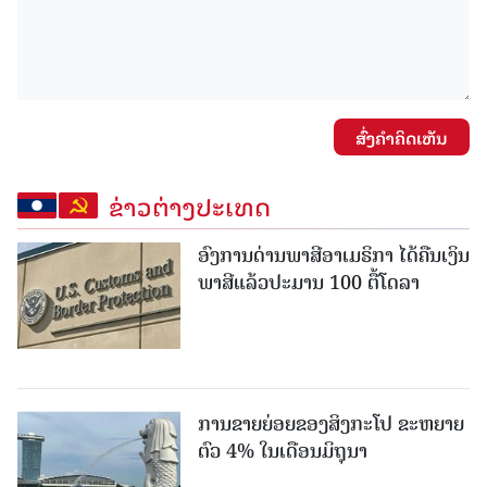
ສົ່ງຄໍາຄິດເຫັນ
ຂ່າວຕ່າງປະເທດ
ອົງການດ່ານພາສີອາເມຣິກາ ໄດ້ຄືນເງິນ
ພາສີແລ້ວປະມານ 100 ຕື້ໂດລາ
ການຂາຍຍ່ອຍຂອງສິງກະໂປ ຂະຫຍາຍ
ຕົວ 4% ໃນເດືອນມິຖຸນາ