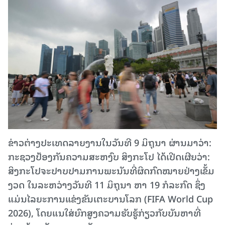
ຂ່າວຕ່າງປະເທດລາຍງານໃນວັນທີ 9 ມິຖຸນາ ຜ່ານມາວ່າ:
ກະຊວງປ້ອງກັນຄວາມສະຫງົບ ສິງກະໂປ ໄດ້ເປີດເຜີຍວ່າ:
ສິງກະໂປຈະປາບປາມການພະນັນທີ່ຜິດກົດໝາຍຢ່າງເຂັ້ມ
ງວດ ໃນລະຫວ່າງວັນທີ 11 ມິຖຸນາ ຫາ 19 ກໍລະກົດ ຊຶ່ງ
ແມ່ນໄລຍະການແຂ່ງຂັນເຕະບານໂລກ (FIFA World Cup
2026), ໂດຍແນໃສ່ຍົກສູງຄວາມຮັບຮູ້ກ່ຽວກັບບັນຫາທີ່