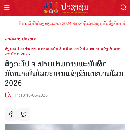
ຕ້ອນຮັບປີທ່ອງທ່ຽວລາວ 2024 ປະຊາຊົນລາວທຸກຄົນຈົ່ງພ້ອມເປັນເຈົ້າ
ຂ່າວຕ່າງປະເທດ
ສິງກະໂປ ຈະປາບປາມການພະນັນຜິດກົດໝາຍໃນໄລຍະການແຂ່ງຂັນເຕະ
ບານໂລກ 2026
ສິງກະໂປ ຈະປາບປາມການພະນັນຜິດ
ກົດໝາຍໃນໄລຍະການແຂ່ງຂັນເຕະບານໂລກ
2026
11:13 10/06/2026