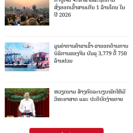
ກຳປູເຈຍ ຈະທຳລາຍສະຖິຕິການ
ສົ່ງອອກເຂົ້າສານເກີນ 1 ລ້ານໂຕນ ໃນ
ປີ 2026
ມູນຄ່າການຄ້າຂາເຂົ້າ-ຂາອອກດ້ານການ
ບໍລິການຂອງຈີນ ບັນລຸ 3,779 ຕື້ 750
ລ້ານຢວນ
ຫວຽດນາມ ສ້າງກົດລະບຽບພັກໃຫ້ມີ
ວິທະຍາສາດ ແລະ ປະຕິບັດງ່າຍດາຍ