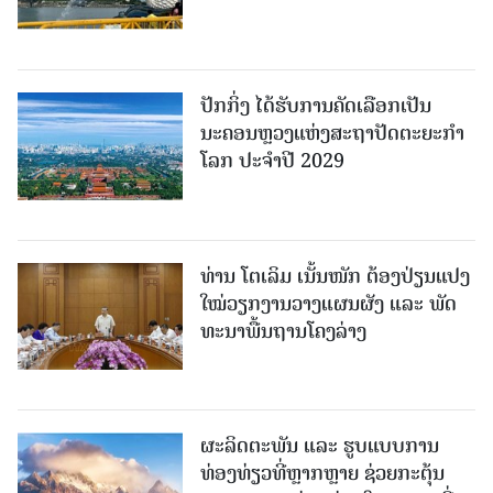
ປັກກິ່ງ ໄດ້ຮັບການຄັດເລືອກເປັນ
ນະຄອນຫຼວງແຫ່ງສະຖາປັດຕະຍະກຳ
ໂລກ ປະຈຳປີ 2029
ທ່ານ ໂຕ​ເລິມ ເນັ້ນໜັກ ຕ້ອງ​ປ່ຽນ​ແປງ​
ໃໝ່​ວຽກ​ງານ​ວາງ​ແຜນ​ຜັງ ແລະ ​ພັດ​
ທະ​ນາ​ພື້ນ​ຖານ​ໂຄງ​ລ່າງ
ຜະລິດຕະພັນ ແລະ ຮູບແບບການ
ທ່ອງທ່ຽວທີ່ຫຼາກຫຼາຍ ຊ່ວຍກະຕຸ້ນ