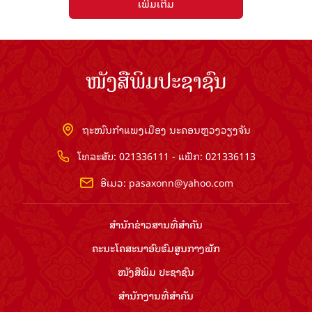
ເພີ່ມເຕີມ
ໜັງສືພິມປະຊາຊົນ
ຖະໜົນກຳແພງເມືອງ ນະຄອນຫຼວງວຽງຈັນ
ໂທລະສັບ: 021336111 - ແຟັກ: 021336113
ອີເມວ:
pasaxonn@yahoo.com
ສຳ​ນັກ​ຂ່າວ​ສານ​ທີ່​ສຳ​ຄັນ​
ຄະນະໂຄສະນາອົບຮົມ​ສູນ​ກາງ​ພັກ
ໜັງສືພິມ ປະ​ຊາ​ຊົນ
ສຳ​ນັກ​ງານ​ທີ່​ສຳ​ຄັນ