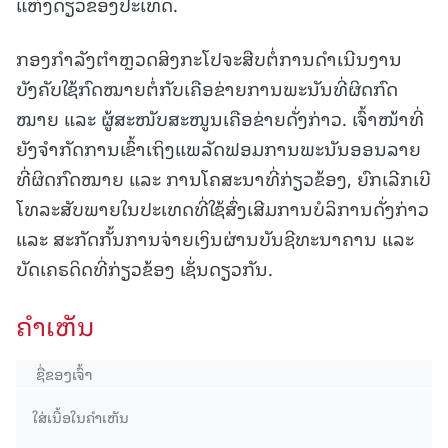
ແຫ່ງດຽວຂອງປະເທດ.
ກອງກຳລັງຕຳຫຼວດສິງກະໂປຈະສືບຕໍ່ການດຳເນີນງານ
ບັງຄັບໃຊ້ກົດໝາຍຕໍ່ກັບເຄືອຂ່າຍການພະນັນທີ່ຜິດກົດ
ໝາຍ ແລະ ຜູ້ສະໜັບສະໜູນເຄືອຂ່າຍດັ່ງກ່າວ. ເຈົ້າໜ້າທີ່
ຍັງຈຳກັດການເຂົ້າເຖິງແພລັດຟອມການພະນັນອອນລາຍ
ທີ່ຜິດກົດໝາຍ ແລະ ການໂຄສະນາທີ່ກ່ຽວຂ້ອງ, ຍົກເລີກເບີ
ໂທລະສັບພາຍໃນປະເທດທີ່ໃຊ້ສົ່ງເສີມການບໍລິການດັ່ງກ່າວ
ແລະ ສະກັດກັ້ນການຈ່າຍເງິນຜ່ານບັນຊີທະນາຄານ ແລະ
ບັດເຄຣດິດທີ່ກ່ຽວຂ້ອງ ເຊັ່ນດຽວກັນ.
ຄໍາເຫັນ