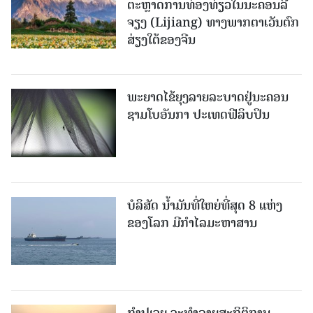
ຕະຫຼາດການທ່ອງທ່ຽວໃນນະຄອນລີ່
ຈຽງ (Lijiang) ທາງພາກຕາເວັນຕົກ
ສ່ຽງໃຕ້ຂອງຈີນ
ພະຍາດໄຂ້ຍຸງລາຍລະບາດຢູ່ນະຄອນ
ຊາມໂບ​ອັນກາ ປະເທດຟີລິບປິນ
ບໍລິສັດ ນ້ຳມັນທີ່ໃຫຍ່ທີ່ສຸດ 8 ແຫ່ງ
ຂອງໂລກ ມີກຳໄລມະຫາສານ