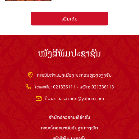
ເພີ່ມເຕີມ
ໜັງສືພິມປະຊາຊົນ
ຖະໜົນກຳແພງເມືອງ ນະຄອນຫຼວງວຽງຈັນ
ໂທລະສັບ: 021336111 - ແຟັກ: 021336113
ອີເມວ:
pasaxonn@yahoo.com
ສຳ​ນັກ​ຂ່າວ​ສານ​ທີ່​ສຳ​ຄັນ​
ຄະນະໂຄສະນາອົບຮົມ​ສູນ​ກາງ​ພັກ
ໜັງສືພິມ ປະ​ຊາ​ຊົນ