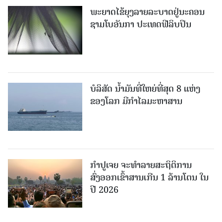
ພະຍາດໄຂ້ຍຸງລາຍລະບາດຢູ່ນະຄອນ
ຊາມໂບ​ອັນກາ ປະເທດຟີລິບປິນ
ບໍລິສັດ ນ້ຳມັນທີ່ໃຫຍ່ທີ່ສຸດ 8 ແຫ່ງ
ຂອງໂລກ ມີກຳໄລມະຫາສານ
ກຳປູເຈຍ ຈະທຳລາຍສະຖິຕິການ
ສົ່ງອອກເຂົ້າສານເກີນ 1 ລ້ານໂຕນ ໃນ
ປີ 2026