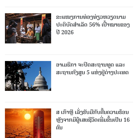
ຂະ​ແໜງ​ການ​ທ່ອງ​ທ່ຽວຫວຽດນາມ ​
ປະ​ຕິ​ບັດ​ສຳ​ເລັດ 56% ເປົ້າ​ໝາຍຂອງ
ປີ 2026
ອາເມຣິກາ ຈະປິດສະຖານທູດ ແ​ລະ
ສະຖານກົງສູນ 5 ແຫ່ງ​ຢູ່​ຕ່າງ​ປະ​ເທດ
ສ ເກົາຫຼີ ເລັ່ງຮັບມືກັບຄື້ນຄວາມຮ້ອນ
ຫຼັງຈາກມີຜູ້ເສຍຊີວິດເພີ່ມຂຶ້ນເປັນ 16
ຄົນ