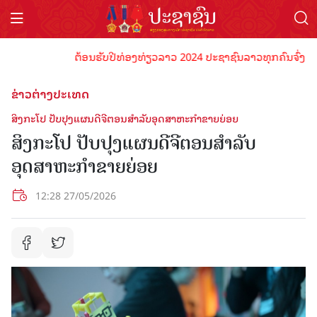
ຕ້ອນຮັບປີທ່ອງທ່ຽວລາວ 2024 ປະຊາຊົນລາວທຸກຄົນຈົ່ງພ້ອມເປັ
ຂ່າວຕ່າງປະເທດ
ສິງກະໂປ ປັບປຸງແຜນດີຈີຕອນສຳລັບອຸດສາຫະກຳຂາຍຍ່ອຍ
ສິງກະໂປ ປັບປຸງແຜນດີຈີຕອນສຳລັບ
ອຸດສາຫະກຳຂາຍຍ່ອຍ
12:28 27/05/2026