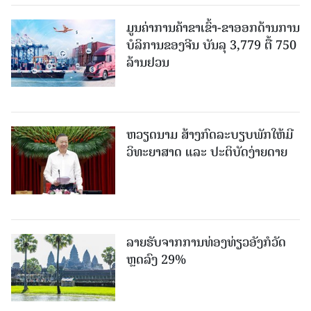
ມູນຄ່າການຄ້າຂາເຂົ້າ-ຂາອອກດ້ານການ
ບໍລິການຂອງຈີນ ບັນລຸ 3,779 ຕື້ 750
ລ້ານຢວນ
ຫວຽດນາມ ສ້າງກົດລະບຽບພັກໃຫ້ມີ
ວິທະຍາສາດ ແລະ ປະຕິບັດງ່າຍດາຍ
ລາຍຮັບຈາກການທ່ອງທ່ຽວອັງກໍວັດ
ຫຼດລົງ 29%