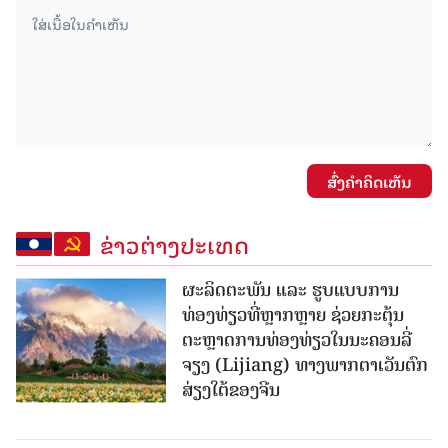
ສົ່ງຄໍາຄິດເຫັນ
ຂ່າວຕ່າງປະເທດ
ຜະລິດຕະພັນ ແລະ ຮູບແບບການ
ທ່ອງທ່ຽວທີ່ຫຼາກຫຼາຍ ຊ່ວຍກະຕຸ້ນ
ຕະຫຼາດການທ່ອງທ່ຽວໃນນະຄອນລີ່
ຈຽງ (Lijiang) ທາງພາກຕາເວັນຕົກ
ສ່ຽງໃຕ້ຂອງຈີນ