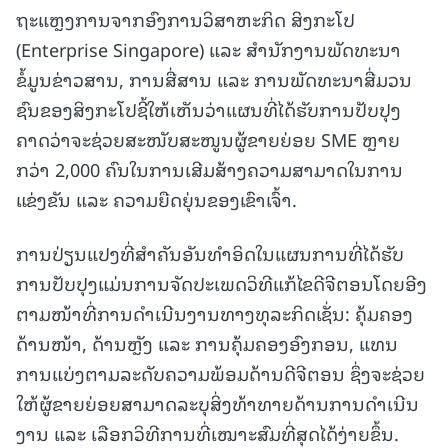
ຖະແຫຼງການຈາກອົງການວິສາຫະກິດ ສິງກະໂປ
(Enterprise Singapore) ແລະ ສຳນັກງານພັດທະນາ
ຂໍ້ມູນຂ່າວສານ, ການສື່ສານ ແລະ ການພັດທະນາສື່ມວນ
ຊົນຂອງສິງກະໂປຊີ້ໃຫ້ເຫັນວ່າແຜນທີ່ໄດ້ຮັບການປັບປຸງ
ຄາດວ່າຈະຊ່ວຍສະໜັບສະໜູນຜູ້ຂາຍຍ່ອຍ SME ຫຼາຍ
ກວ່າ 2,000 ຄົນໃນການເສີມສ້າງຄວາມສາມາດໃນການ
ແຂ່ງຂັນ ແລະ ຄວາມຍືດຍຸ່ນຂອງເຂົາເຈົ້າ.
ການປ່ຽນແປງທີ່ສຳຄັນອັນທຳອິດໃນແຜນການທີ່ໄດ້ຮັບ
ການປັບປຸງແມ່ນການຈັດປະເພດວິທີແກ້ໄຂດີຈີຕອນໂດຍອີງ
ຕາມໜ້າທີ່ການດຳເນີນງານທາງທຸລະກິດເຊັ່ນ: ຄຸ້ມຄອງ
ດ້ານໜ້າ, ດ້ານຫຼັງ ແລະ ການຄຸ້ມຄອງອົງກອນ, ແທນ
ການແບ່ງຕາມລະດັບຄວາມພ້ອມດ້ານດີຈີຕອນ ຊຶ່ງຈະຊ່ວຍ
ໃຫ້ຜູ້ຂາຍຍ່ອຍສາມາດລະບຸສິ່ງທ້າທາຍດ້ານການດຳເນີນ
ງານ ແລະ ເລືອກວິທີການທີ່ເໝາະສົມທີ່ສຸດໄດ້ງ່າຍຂຶ້ນ.