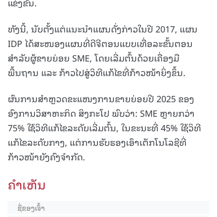
ແຂ່ງຂັນ.
ທັງນີ້, ນັບຕັ້ງແຕ່ແນະນຳແຜນດັ່ງກ່າວໃນປີ 2017, ແຜນ
IDP ໄດ້ສະໜອງແຜນທີ່ດີຈີຕອນແບບເທື່ອລະຂັ້ນຕອນ
ສຳລັບຜູ້ຂາຍຍ່ອຍ SME, ໂດຍເລີ່ມຕົ້ນດ້ວຍເຄື່ອງມື
ພື້ນຖານ ແລະ ກ້າວໄປສູ່ວິທີແກ້ໄຂທີ່ກ້າວໜ້າຍິ່ງຂຶ້ນ.
ຜົນການສຳຫຼວດຂະແໜງການຂາຍຍ່ອຍປີ 2025 ຂອງ
ອົງການວິສາຫະກິດ ສິງກະໂປ ພົບວ່າ: SME ຫຼາຍກວ່າ
75% ໃຊ້ວິທີແກ້ໄຂລະດັບເລີ່ມຕົ້ນ, ໃນຂະນະທີ່ 45% ໃຊ້ວິທີ
ແກ້ໄຂລະດັບກາງ, ແຕ່ການຮັບຮອງເອົາເຕັກໂນໂລຊີທີ່
ກ້າວໜ້າຍັງຄົງຈຳກັດ.
ຄໍາເຫັນ