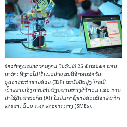
ຂ່າວຕ່າງປະເທດລາຍງານ ໃນວັນທີ 26 ພຶດສະພາ ຜ່ານ
ມາວ່າ: ສິງກະໂປໄດ້ແນະນຳແຜນດີຈີຕອນສຳລັບ
ອຸດສາຫະກຳຂາຍຍ່ອຍ (IDP) ສະບັບປັບປຸງ ໂດຍມີ
ເປົ້າໝາຍເລັ່ງການຫັນປ່ຽນຜ່ານທາງດີຈີຕອນ ແລະ ການ
ນຳໃຊ້ປັນຍາປະດິດ (AI) ໃນບັນດາຜູ້ຂາຍຍ່ອຍວິສາຫະກິດ
ຂະໜາດນ້ອຍ ແລະ ຂະໜາດກາງ (SMEs).