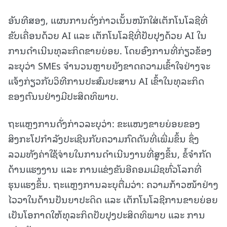
ອັນທີສອງ, ແຜນການດັ່ງກ່າວເນັ້ນໜັກໃສ່ເຕັກໂນໂລຊີທີ່
ຂັບເຄື່ອນດ້ວຍ AI ແລະ ເຕັກໂນໂລຊີທີ່ປັບປຸງດ້ວຍ AI ໃນ
ການດຳເນີນທຸລະກິດຂາຍຍ່ອຍ. ໂດຍອົງການທີ່ກ່ຽວຂ້ອງ
ລະບຸວ່າ SMEs ຈຳນວນຫຼາຍຍັງຂາດຄວາມເຂົ້າໃຈຢ່າງຈະ
ແຈ້ງກ່ຽວກັບວິທີການປະສົມປະສານ AI ເຂົ້າໃນທຸລະກິດ
ຂອງຕົນນຢ່າງມີປະສິດທິພາບ.
ຖະແຫຼງການດັ່ງກ່າວລະບຸວ່າ: ຂະແໜງຂາຍຍ່ອຍຂອງ
ສິງກະໂປກຳລັງປະເຊີນກັບຄວາມກົດດັນທີ່ເພີ່ມຂຶ້ນ ຊຶ່ງ
ລວມທັງຄ່າໃຊ້ຈ່າຍໃນການດຳເນີນງານທີ່ສູງຂຶ້ນ, ຂໍ້ຈຳກັດ
ດ້ານແຮງງານ ແລະ ການແຂ່ງຂັນອີຄອມເມີຊທົ່ວໂລກທີ່
ຮຸນແຮງຂຶ້ນ. ຖະແຫຼງການລະບຸຕື່ມວ່າ: ຄວາມກ້າວໜ້າຢ່າງ
ໄວວາໃນດ້ານປັນຍາປະດິດ ແລະ ເຕັກໂນໂລຊີການຂາຍຍ່ອຍ
ເປັນໂອກາດໃຫ້ທຸລະກິດປັບປຸງປະສິດທິພາບ ແລະ ການ