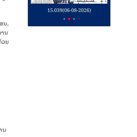
26)
15.039(06-08-2026)
1
ອນ,
ິການ
ດ້ວຍ
ການ