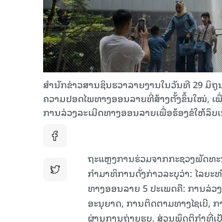
ສຳນັກຂ່າວສານຊິນຮວາລາຍງານໃນວັນທີ 29 ມິຖຸ
ຄວາມປອດໄພທາງອອນລາຍທີ່ສ້າງຕັ້ງຂຶ້ນໃໝ່, ເພື
ການລ່ວງລະເມີດທາງອອນລາຍເພື່ອຮ້ອງຂໍໃຫ້ລຶບເ
ຖະແຫຼງການຮ່ວມຈາກກະຊວງພັດທະນາ
ກຳມາທິການດັ່ງກ່າວລະບຸວ່າ: ໄລຍະ
ທາງອອນລາຍ 5 ປະເພດຄື: ການລ່ວງລະເ
ອະນຸຍາດ, ການຕິດຕາມທາງໄຊເບີ, ກ
ຜ່ານການຖ່າຍຮູບ. ສ່ວນພຶດຕິກຳທີ່ເ