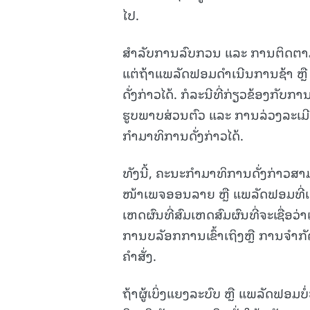
ໄປ.
ສຳລັບການລົບກວນ ແລະ ການຕິດຕາ
ແຕ່ຖ້າແພລັດຟອມດຳເນີນການຊ້າ ຫຼື
ດັ່ງກ່າວໄດ້. ກໍລະນີທີ່ກ່ຽວຂ້ອງກັບກ
ຮູບພາບສ່ວນຕົວ ແລະ ການລ່ວງລະເມ
ກຳມາທິການດັ່ງກ່າວໄດ້.
ທັງນີ້, ຄະນະກຳມາທິການດັ່ງກ່າວສາມາດສ
ໜ້າເພຈອອນລາຍ ຫຼື ແພລັດຟອມທີ່ເຜ
ເຫດຜົນທີ່ສົມເຫດສົມຜົນທີ່ຈະເຊື່ອ
ການບລັອກການເຂົ້າເຖິງຫຼື ການຈຳກັ
ຄຳສັ່ງ.
ຖ້າຜູ້ເບິ່ງແຍງລະບົບ ຫຼື ແພລັດຟອມ