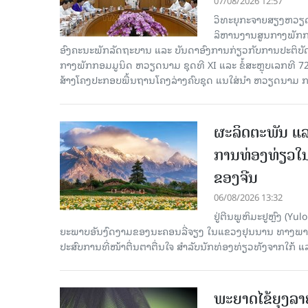
07/08/2026 12:57
ວິທະຍຸກະຈາຍສຽງຫວຽດນາມລ
ລິ​ຫານ​ງານ​ສູນ​ກາງ​ພັກ
ອົງ​ຄະ​ນະ​ພັກ​ລັດ​ຖະ​ບານ ແລະ ບັນ​ດາ​ອົງ​ການ​ກ່ຽວ​ກັບ​ການ​ປະ​ຕິ​
ກາງ​ພັກ​ກອມ​ມູ​ນິດ ຫວຽດ​ນາມ ຊຸດ​ທີ XI ແລະ ຂໍ້​ສະ​ຫຼຸບ​ເລກ​ທີ 72
ສ້າງ​ໂຄງ​ປະ​ກອບ​ພື້ນ​ຖານ​ໂຄງ​ລ່າງຄົບ​ຊຸດ ແນ​ໃສ່​ນຳ ຫວຽດ​ນາມ ກ
ຜະລິດຕະພັນ ແລ
ການທ່ອງທ່ຽວໃນ
ຂອງຈີນ
06/08/2026 13:32
ຢູ່ຕີນພູຫິມະຢູຫຼົງ (
ຍະພາບອັນງົດງາມຂອງນະຄອນລີ່ຈຽງ ໃນແຂວງຢຸນນານ ທາງພາກຕາເ
ປະສົບການທີ່ໜ້າຕື່ນຕາຕື່ນໃຈ ສຳລັບນັກທ່ອງທ່ຽວທັງຈາກໃກ້ ແ
ພະຍາດໄຂ້ຍຸງລາ