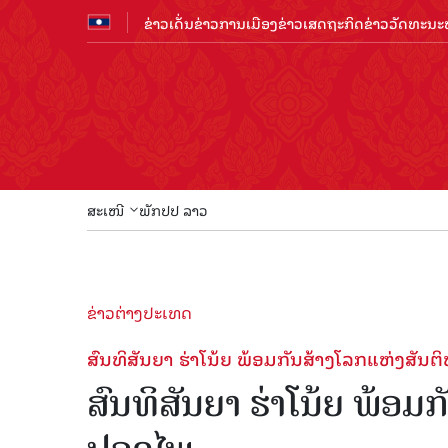
ຂ່າວເດັ່ນ
ຂ່າວການເມືອງ
ຂ່າວເສດຖະກິດ
ຂ່າວວັດທະນະທ
ສະເໜີ
ພັກປປ ລາວ
ຂ່າວຕ່າງປະເທດ
ສົນທິສັນຍາ ຮ່າໂນ້ຍ ພ້ອມກັນສ້າງໂລກແຫ່ງສັນ
ສົນທິສັນຍາ ຮ່າໂນ້ຍ ພ້ອມ