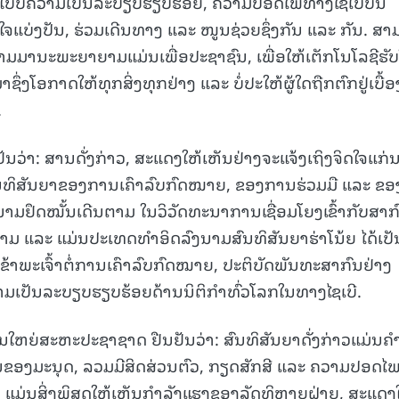
ູບແບບຄວາມເປັນລະບຽບຮຽບຮ້ອຍ, ຄວາມປອດໄພທາງໄຊເບີບົນ
ຈແບ່ງປັນ, ຮ່ວມເດີນທາງ ແລະ ໜູນຊ່ວຍຊຶ່ງກັນ ແລະ ກັນ. ສາ
15.040(07-08-2026)
າມມານະພະຍາຍາມແມ່ນເພື່ອປະຊາຊົນ, ເພື່ອໃຫ້ເຕັກໂນໂລຊີຮັບໃ
ງໂອກາດໃຫ້ທຸກສິ່ງທຸກຢ່າງ ແລະ ບໍ່ປະໃຫ້ຜູ້ໃດຖືກຕົກຢູ່ເບື້ອ
.
າ: ສານດັ່ງກ່າວ, ສະແດງໃຫ້ເຫັນຢ່າງຈະແຈ້ງເຖິງຈິດໃຈແກ່
ສົນທິສັນຍາຂອງການເຄົາລົບກົດໝາຍ, ຂອງການຮ່ວມມື ແລະ ຂອ
າມຢຶດໝັ້ນເດີນຕາມ ໃນວິວັດທະນາການເຊື່ອມໂຍງເຂົ້າກັບສາກ
າມ ແລະ ແມ່ນປະເທດທຳອິດລົງນາມສົນທິສັນຍາຮ່າໂນ້ຍ ໄດ້ເປັນ
້າພະເຈົ້າຕໍ່ການເຄົາລົບກົດໝາຍ, ປະຕິບັດພັນທະສາກົນຢ່າງ
ມເປັນລະບຽບຮຽບຮ້ອຍດ້ານນິຕິກຳທົ່ວໂລກໃນທາງໄຊເບີ.
ການໃຫຍ່ສະຫະປະຊາຊາດ ຢືນຢັນວ່າ: ສົນທິສັນຍາດັ່ງກ່າວແມ່ນຄ
ນຂອງມະນຸດ, ລວມມີສິດສ່ວນຕົວ, ກຽດສັກສີ ແລະ ຄວາມປອດໄພ
ນ. ແມ່ນສິ່ງພິສູດໃຫ້ເຫັນກຳລັງແຮງຂອງລັດທິຫຼາຍຝ່າຍ, ສະແດງ