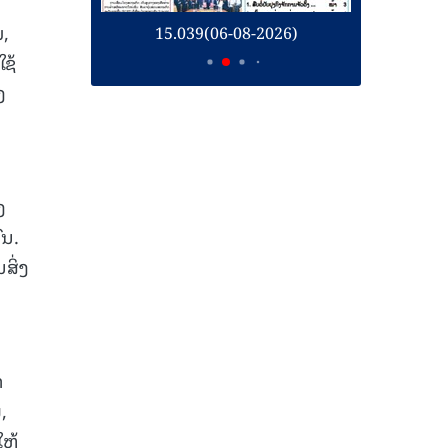
ມ,
15.039(06-08-2026)
15.038(05-08-2026)
ຊ້
ງ
ນ
ງ
ົນ.
ສິ່ງ
ຳ
,
ໃຫ້