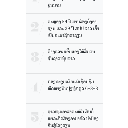
ຢູນນານ
ສະຫຼອງ 59 ປີ ການສ້າງຕັ້ງອາ
ຊຽນ ແລະ 29 ປີ ສປປ ລາວ ເຂົ້າ
ເປັນສະມາຊິກອາຊຽນ
ສ້າງຄວາມເຂັ້ມແຂງໃຫ້ສື່ມວນ
ຊົນຊາວໜຸ່ມລາວ
ກອງປະຊຸມເຜີຍແຜ່ເຊື່ອມຊຶມ
ທິດທາງປັບປຸງຫຼັກສູດ 6+3+3
ຊາວໜຸ່ມອາສາສະໝັກ ສືບຕໍ່
ພາລະກິດສ້າງອານາຄົດ ນໍານ້ອງ
ຄືນສູ່ໂຮງຮຽນ