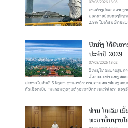
07/08/2026 13:08
ຂ່າວຕ່າງປະເທດລາຍງານວ
ຍອດຂາຍຍ່ອຍຂອງສິງກະໂປ
2.9% ໃນເດືອນພຶດສະພ
ປັກກິ່ງ ໄດ້ຮັ
ປະຈຳປີ 2029
07/08/2026 13:02
ວິທະຍຸໂທລະພາບສູນກາງ
ວັດທະນະທຳ ແຫ່ງສະຫະປະ
ປະກາດໃນວັນທີ 5 ສິງຫາ ຜ່ານມາວ່າ: ຕາມການສະເໜີຂອງຄະນະ
ຄັດ​ເລືອກເປັນ "ນະຄອນຫຼວງແຫ່ງສະຖາປັດຕະຍະກຳໂລກ" ຂອງອ
ທ່ານ ໂຕ​ເລິມ ເນ
ທະ​ນາ​ພື້ນ​ຖານ​ໂ