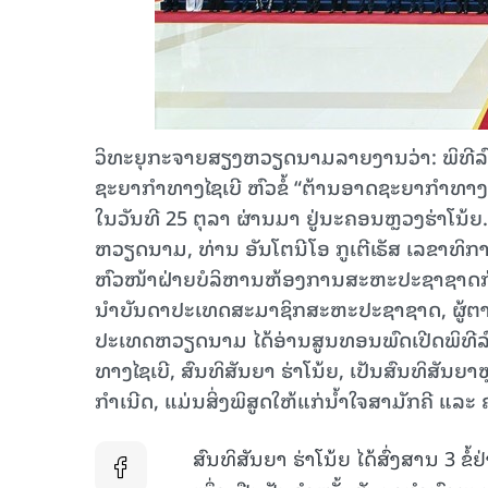
ວິທະຍຸກະຈາຍສຽງຫວຽດນາມລາຍງານວ່າ: ພິທີລ
ຊະຍາກຳທາງໄຊເບີ ຫົວຂໍ້ “ຕ້ານອາດຊະຍາກຳທາງໄຊເບ
ໃນວັນທີ 25 ຕຸລາ ຜ່ານມາ ຢູ່ນະຄອນຫຼວງຮ່າໂນ້ຍ.
ຫວຽດນາມ, ທ່ານ ອັນໂຕນີໂອ ກູເຕີເຣັສ ເລຂາທິ
ຫົວໜ້າຝ່າຍບໍລິຫານຫ້ອງການສະຫະປະຊາຊາດກ່
ນຳບັນດາປະເທດສະມາຊິກສະຫະປະຊາຊາດ, ຜູ້ຕາງໜ
ປະເທດຫວຽດນາມ ໄດ້ອ່ານສູນທອນພົດເປີດພິທີລົ
ທາງໄຊເບີ, ສົນທິສັນຍາ ຮ່າໂນ້ຍ, ເປັນສົນທິສັນ
ກຳເນີດ, ແມ່ນສິ່ງພິສູດໃຫ້ແກ່ນ້ຳໃຈສາມັກຄີ ແລ
ສົນທິສັນຍາ ຮ່າໂນ້ຍ ໄດ້ສົ່ງສານ 3 ຂໍ