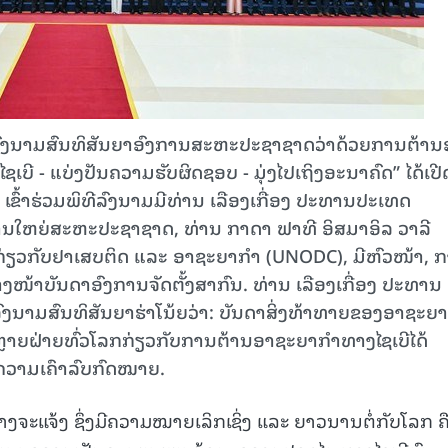
ົງນາມສົນທິສັນຍາອົງການສະຫະປະຊາຊາດວ່າດ້ວຍການຕ້ານ
ີ - ແບ່ງປັນຄວາມຮັບຜິດຊອບ - ມຸ່ງໄປເຖິງອະນາຄົດ” ໄດ້ເປີດ
 ເຂົ້າຮ່ວມພິທີລົງນາມມີທ່ານ ເລືອງເກື່ອງ ປະທານປະເທດ
ການໃຫຍ່ສະຫະປະຊາຊາດ, ທ່ານ ກາດາ ຟາທີ ອິສມາອິລ ວາລີ
ຽວກັບຢາເສບຕິດ ແລະ ອາຊະຍາກຳ (UNODC), ມີຫົວໜ້າ, 
້າບັນດາອົງການຈັດຕັ້ງສາກົນ. ທ່ານ ເລືອງເກື່ອງ ປະທານ
ງນາມສົນທິສັນຍາຮ່າໂນ້ຍວ່າ: ບັນດາສິ່ງທ້າທາຍຂອງອາຊະຍ
ຍາຫຼາຍຝ່າຍທົ່ວໂລກກ່ຽວກັບການຕ້ານອາຊະຍາກຳທາງໄຊເບີໄດ້
ະ ຄວາມເຄົາລົບກົດໝາຍ.
້ຢ່າງຈະແຈ້ງ ຊຶ່ງມີຄວາມໝາຍເລິກເຊິ່ງ ແລະ ຍາວນານຕໍ່ກັບໂລກ ຄື