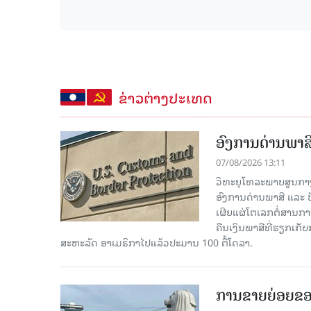
ຂ່າວຕ່າງປະເທດ
ອົງການດ່ານພາສີ
07/08/2026 13:11
ວິທະຍຸໂທລະພາບສູນກາງຈີ
ອົງການດ່ານພາສີ ແລະ 
ເຜີຍແຜ່ໂຕເລກຕໍ່ສານກາ
ຄືນເງິນພາສີທີ່ຮຽກເກັ
ສະຫະລັດ ອາເມຣິກາໄປແລ້ວປະມານ 100 ຕື້ໂດລາ.
ການຂາຍຍ່ອຍຂອ