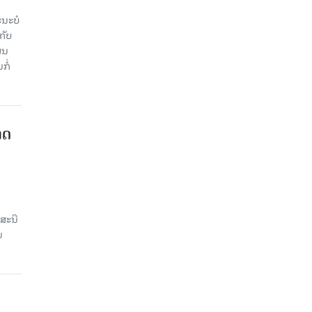
ະ​ບໍ​
ັບ​
ູນ​
ໍ່​
າດ
ສະນີ
ນ