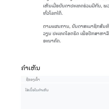
ເຫັນເມື່ອບັນດາປະເທດຮ່ວມມືກັນ,
ທົ່ວໂລກໄດ້.
ຕາມແຜນການ, ບັນດາສະມາຊິກສົນທິສ
ວຽນ ປະເທດໂອຕຣິດ ເພື່ອປຶກສາຫາລື
ອະນາຄົດ.
ຄໍາເຫັນ