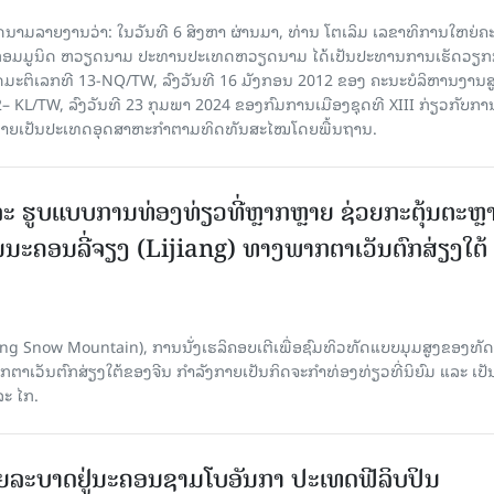
າຍງານວ່າ: ໃນ​ວັນ​ທີ 6 ສິງ​ຫາ ຜ່ານມາ, ທ່ານ ໂຕ​ເລິມ ເລ​ຂາ​ທິ​ການ​ໃຫຍ່​ຄະ​ນ
​ກອມ​ມູ​ນິດ ຫວຽດ​ນາມ ປະ​ທານ​ປະ​ເທດຫວຽດ​ນາມ ໄດ້​ເປັນ​ປະ​ທານ​ການ​ເຮັດ​ວຽກ​ກ
ບັດ​ມະ​ຕິ​ເລກ​ທີ 13-NQ/TW, ລົງວັນ​ທີ 16 ມັງ​ກອນ 2012 ຂອງ ຄະ​ນະ​ບໍ​ລິ​ຫານ​ງານ​ສ
– KL/TW, ​ລົງວັນ​ທີ 23 ກຸມ​ພາ 2024 ຂອງ​ກົມ​ການ​ເມື​ອງ​ຊຸດ​ທີ XIII ກ່ຽວ​ກັບ​ການກ
າຍ​ເປັນ​ປະ​ເທດ​ອຸດ​ສາ​ຫະ​ກຳ​ຕາມ​ທິດ​ທັນ​ສະ​ໄໝ​ໂດຍ​ພື້ນ​ຖານ.
ະ ຮູບແບບການທ່ອງທ່ຽວທີ່ຫຼາກຫຼາຍ ຊ່ວຍກະຕຸ້ນຕະຫຼ
ນະຄອນລີ່ຈຽງ (Lijiang) ທາງພາກຕາເວັນຕົກສ່ຽງໃຕ້
Yulong Snow Mountain), ການນັ່ງເຮລິຄອບເຕີເພື່ອຊົມທິວທັດແບບມຸມສູງຂອງທັດ
ວັນຕົກສ່ຽງໃຕ້ຂອງຈີນ ກຳລັງກາຍເປັນກິດຈະກຳທ່ອງທ່ຽວທີ່ນິຍົມ ແລະ ເປັ
ລະ ໄກ.
ຍລະບາດຢູ່ນະຄອນຊາມໂບ​ອັນກາ ປະເທດຟີລິບປິນ