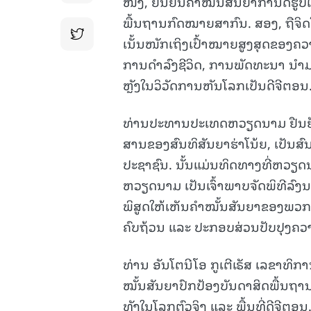
ໜຶ່ງ, ຢືນຢັນຄຳໝັ້ນສັນຍາກຳນົດຮ
ພື້ນຖານກົດໝາຍສາກົນ. ສອງ, ຖືຈິດໃ
ເນັ້ນໜັກເຖິງເປົ້າໝາຍສູງສຸດຂອງຄວ
ການດຳລົງຊີວິດ, ການພັດທະນາ ນຳມາຊຶ່
ຫຼັງໃນວິວັດການຫັນໂລກເປັນດີຈີຕອນ
ທ່ານປະທານປະເທດຫວຽດນາມ ຢືນຢັນວ່
ສານຂອງສົນທິສັນຍາຮ່າໂນ້ຍ, ເປັນ
ປະຊາຊົນ. ນັ້ນແມ່ນທິດທາງທີ່ຫວຽດນ
ຫວຽດນາມ ເປັນເຈົ້າພາບຈັດພິທີລົງນ
ພິສູດໃຫ້ເຫັນຄຳໝັ້ນສັນຍາຂອງພວກຂ
ຄົບຖ້ວນ ແລະ ປະກອບສ່ວນປັບປຸງຄວາ
ທ່ານ ອັນໂຕນີໂອ ກູເຕີເຣັສ ເລຂາທິ
ໝັ້ນສັນຍາປົກປ້ອງບັນດາສິດພື້ນຖາ
ທັງໃນໂລກຕົວຈິງ ແລະ ພື້ນທີ່ດີຈີຕອ