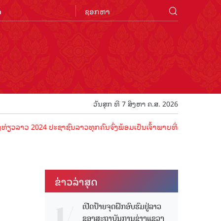
n
ວັນສຸກ ທີ 7 ສິງຫາ ຄ.ສ. 2026
 2024 ປະຊາຊົນລາວທຸກຄົນຈົ່ງພ້ອມເປັນເຈົ້າພາບທີ່ດີ ຕ້ອນຮັບນັກທ່ອງທ່ຽວ
ຂ່າວ​ລ່າ​ສຸດ
ເປີດປ້າຍຈຸດຝຶກອົບຮົມຢູ່ລາວ
ຂອງສະຖາບັນການຊ່າງແຂວງ