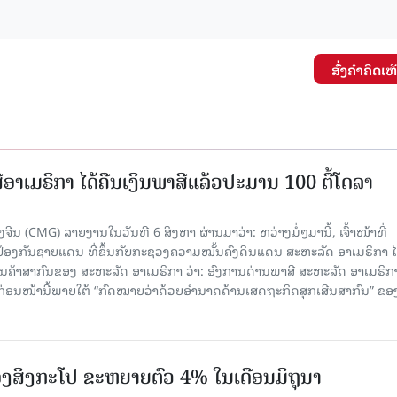
ສົ່ງຄໍາຄິດເຫ
ອາເມຣິກາ ໄດ້ຄືນເງິນພາສີແລ້ວປະມານ 100 ຕື້ໂດລາ
ນ (CMG) ລາຍງານໃນວັນທີ 6 ສິງຫາ ຜ່ານມາວ່າ: ຫວ່າງມໍ່ໆມານີ້, ເຈົ້າໜ້າທີ່
ປ້ອງກັນຊາຍແດນ ທີ່ຂຶ້ນກັບກະຊວງຄວາມໝັ້ນຄົງດິນແດນ ສະຫະລັດ ອາເມຣິກາ ໄ
ນຄ້າສາກົນຂອງ ສະຫະລັດ ອາເມຣິກາ ວ່າ: ອົງການດ່ານພາສີ ສະຫະລັດ ອາເມຣິກາ
ບກ່ອນໜ້ານີ້ພາຍໃຕ້ “ກົດໝາຍວ່າດ້ວຍອຳນາດດ້ານເສດຖະກິດສຸກເສີນສາກົນ” ຂອ
ງສິງກະໂປ ຂະຫຍາຍຕົວ 4% ໃນເດືອນມິຖຸນາ