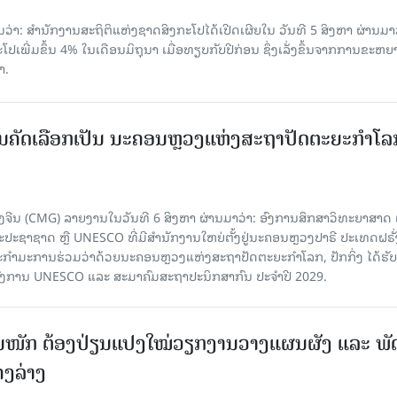
່າ: ສຳນັກງານສະຖິຕິແຫ່ງຊາດສິງກະໂປໄດ້ເປີດເຜີຍໃນ ວັນທີ 5 ສິງຫາ ຜ່ານມາວ
ເພີ່ມຂຶ້ນ 4% ໃນເດືອນມິຖຸນາ ເມື່ອທຽບກັບປີກ່ອນ ຊຶ່ງເລັ່ງຂຶ້ນຈາກການຂະຫຍ
າ.
ບການຄັດເລືອກເປັນ ນະຄອນຫຼວງແຫ່ງສະຖາປັດຕະຍະກຳໂລ
ຈີນ (CMG) ລາຍງານໃນວັນທີ 6 ສິງຫາ ຜ່ານມາວ່າ: ອົງການສຶກສາວິທະຍາສາດ
ຊາຊາດ ຫຼື UNESCO ທີ່ມີສຳນັກງານໃຫຍ່ຕັ້ງຢູ່ນະຄອນ​ຫຼວງປາຣີ ປະເທດຝຣັ່ງ
ກຳມະການຮ່ວມວ່າດ້ວຍນະຄອນຫຼວງແຫ່ງສະຖາປັດຕະຍະກຳໂລກ, ປັກກິ່ງ ໄດ້ຮັ
ົງການ UNESCO ແລະ ສະມາ​ຄົມສະຖາປະນິກສາກົນ ປະຈຳປີ 2029.
ັ້ນໜັກ ຕ້ອງ​ປ່ຽນ​ແປງ​ໃໝ່​ວຽກ​ງານ​ວາງ​ແຜນ​ຜັງ ແລະ ​ພັດ
ຄງ​ລ່າງ