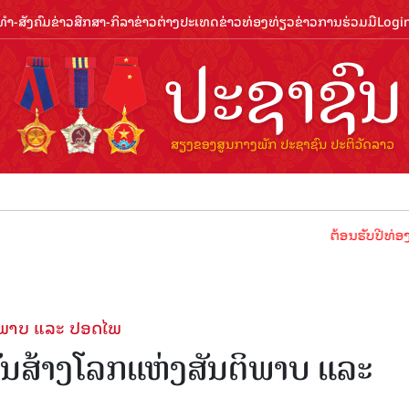
ຳ-ສັງຄົມ
ຂ່າວສືກສາ-ກິລາ
ຂ່າວຕ່າງປະເທດ
ຂ່າວທ່ອງທ່ຽວ
ຂ່າວການຮ່ວມມື
Logi
ຕ້ອນຮັບປີທ່ອງທ່ຽວລາວ
ຕິພາບ ແລະ ປອດໄພ
ກັນສ້າງໂລກແຫ່ງສັນຕິພາບ ແລະ