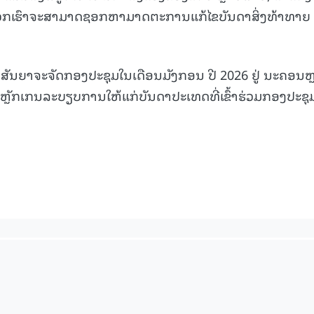
 ພວກເຮົາຈະສາມາດຊອກຫາມາດຕະການແກ້ໄຂບັນດາສິ່ງທ້າທາຍ
ັນຍາຈະຈັດກອງປະຊຸມໃນເດືອນມັງກອນ ປີ 2026 ຢູ່ ນະຄອນຫ
ຫຼັກເກນລະບຽບການໃຫ້ແກ່ບັນດາປະເທດທີ່ເຂົ້າຮ່ວມກອງປະຊຸ