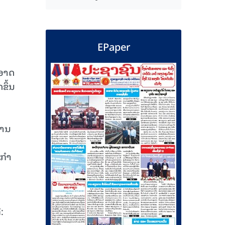
EPaper
ອາດ
ຂຶ້ນ
ການ
າກຳ
: