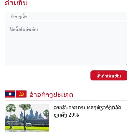
ຄໍາເຫັນ
ສົ່ງຄໍາຄິດເຫັນ
ຂ່າວຕ່າງປະເທດ
ລາຍຮັບຈາກການທ່ອງທ່ຽວອັງກໍວັດ
ຫຼດລົງ 29%