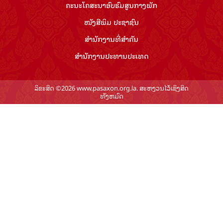
ຄະນະໂຄສະນາອົບຮົມ​ສູນ​ກາງ​ພັກ
ໜັງສືພິມ ປະ​ຊາ​ຊົນ
ສຳ​ນັກ​ງານ​ທີ່​ສຳ​ຄັນ
ສຳ​ນັກ​ງານ​ປະ​ທານ​ປະ​ເທດ
ລິຂະສິດ ©2026 www.pasaxon.org.la. ສະຫງວນໄວ້ເຊິງສິດ
ທັງຫມົດ