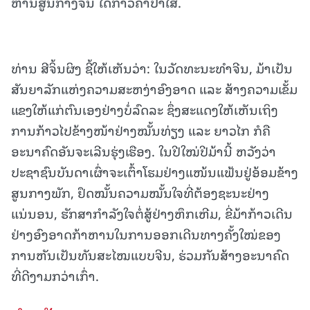
ຫານ​ສູນ​ກາງ​ຈີນ ໄດ້​ກ່າວ​ຄຳ​ປາ​ໄສ.
ທ່ານ ສີຈິ້ນຜິງ ຊີ້ໃຫ້ເຫັນວ່າ: ໃນວັດທະນະທຳຈີນ, ມ້າເປັນ
ສັນຍາລັກແຫ່ງຄວາມສະຫງ່າອົງອາດ ແລະ ສ້າງຄວາມເຂັ້ມ
ແຂງໃຫ້ແກ່ຕົນເອງຢ່າງບໍ່ລົດລະ ຊຶ່ງສະແດງໃຫ້ເຫັນເຖິງ
ການກ້າວໄປຂ້າງໜ້າຢ່າງໝັ້ນທ່ຽງ ແລະ ຍາວໄກ ກໍຄື
ອະນາຄົດອັນຈະເລີນຮຸ່ງເຮືອງ. ໃນປີໃໝ່ປີມ້ານີ້ ຫວັງວ່າ
ປະຊາຊົນບັນດາເຜົ່າຈະເຕົ້າໂຮມຢ່າງແໜ້ນແຟ້ນຢູ່ອ້ອມຂ້າງ
ສູນກາງພັກ, ຢຶດໝັ້ນຄວາມໝັ້ນໃຈທີ່ຕ້ອງຊະນະຢ່າງ
ແນ່ນອນ, ຮັກສາກຳລັງໃຈຕໍ່ສູ້ຢ່າງຫຶກເຫີມ, ຂີ່ມ້າກ້າວເດີນ
ຢ່າງອົງອາດກ້າຫານໃນການອອກເດີນທາງຄັ້ງໃໝ່ຂອງ
ການຫັນເປັນທັນສະໄໝແບບຈີນ, ຮ່ວມກັນສ້າງອະນາຄົດ
ທີ່ດີງາມກວ່າເກົ່າ.