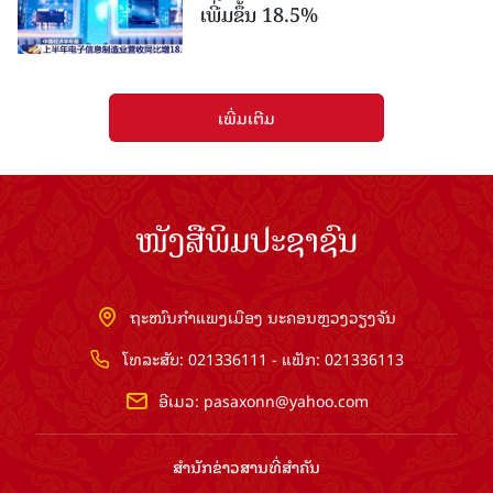
ເພີ່ມຂຶ້ນ 18.5%
ເພີ່ມເຕີມ
ໜັງສືພິມປະຊາຊົນ
ຖະໜົນກຳແພງເມືອງ ນະຄອນຫຼວງວຽງຈັນ
ໂທລະສັບ: 021336111 - ແຟັກ: 021336113
ອີເມວ:
pasaxonn@yahoo.com
ສຳ​ນັກ​ຂ່າວ​ສານ​ທີ່​ສຳ​ຄັນ​