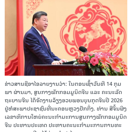
ຂ່າວສານຊີອາໄອລາຍງານວ່າ: ໃນຕອນ​ເຊົ້າ​ວັນ​ທີ 14 ກຸມ​
ພາ​ ຜ່ານມາ, ສູນ​ກາງ​ພັກ​ກອມ​ມູ​ນິດ​ຈີນ ແລະ ຄະ​ນະ​ລັດ​
ຖະ​ບານ​ຈີນ ໄດ້​ຈັດ​ງານ​ລ້ຽງ​ອວຍ​ພອນ​ບຸນ​ກຸດ​ຈີນ​ປີ 2026
ຢູ່​ຫໍ​ສະ​ພາ​ປະ​ຊາ​ຊົນ​ທີ່​ນະ​ຄອນຫຼວງ​ປັກ​ກິ່ງ. ທ່ານ ​ສີ​ຈິ້ນ​ຜິງ
ເລ​ຂາ​ທິ​ການ​ໃຫຍ່​ຄະ​ນະ​ກຳ​ມະ​ການ​ສູນ​ກາງ​ພັກ​ກອມ​ມູ​ນິດ​
ຈີນ ປະ​ທານ​ປະ​ເທດ ປະ​ທານ​ຄະ​ນະ​ກຳ​ມະ​ການ​ການ​ທະ​