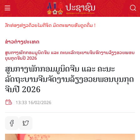
ນັກທ່ອງທ່ຽວດ້ວຍໄມຕີຈິດ ມິດຕະພາບອັນດູດດື່ມ !
ຂ່າວຕ່າງປະເທດ
ສູນກາງພັກກອມມູນິດຈີນ ແລະ ຄະນະລັດຖະບານຈີນຈັດງານລ້ຽງອວຍພອນ
ບຸນກຸດຈີນປີ 2026
ສູນກາງພັກກອມມູນິດຈີນ ແລະ ຄະນະ
ລັດຖະບານຈີນຈັດງານລ້ຽງອວຍພອນບຸນກຸດ
ຈີນປີ 2026
13:33 16/02/2026