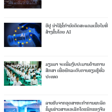
ອີຢູ ນຳໃຊ້ຂໍ້ກຳນົດຕິດສະແຕມເນື້ອໃນທີ່
ສ້າງຂຶ້ນໂດຍ AI
ມຽນມາ ຈະເພີ່ມງົບປະມານດ້ານການ
ສຶກສາ ເພື່ອຍົກລະດັບການຮຽນຮູ້ທົ່ວ
ປະເທດ
ລາຍ​ຮັບ​ຈາກ​ອຸດ​ສາ​ຫະ​ກຳ​ການ​ຜະ​ລິດ​
ຂໍ້ມູນຂ່າວສານ​ເອ​ເລັກ​ໂຕ​ຣ​ນິກ​ຂອງ​ຈີນ​ ​