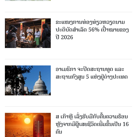
ຂະ​ແໜງ​ການ​ທ່ອງ​ທ່ຽວຫວຽດນາມ ​
ປະ​ຕິ​ບັດ​ສຳ​ເລັດ 56% ເປົ້າ​ໝາຍຂອງ
ປີ 2026
ອາເມຣິກາ ຈະປິດສະຖານທູດ ແ​ລະ
ສະຖານກົງສູນ 5 ແຫ່ງ​ຢູ່​ຕ່າງ​ປະ​ເທດ
ສ ເກົາຫຼີ ເລັ່ງຮັບມືກັບຄື້ນຄວາມຮ້ອນ
ຫຼັງຈາກມີຜູ້ເສຍຊີວິດເພີ່ມຂຶ້ນເປັນ 16
ຄົນ