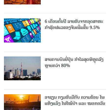
6 ເດືອນຕົ້ນປີ ລາຍຮັບຈາກອຸດສາຫະ
ກຳຊັອຟແວຂອງຈີນເພີ່ມຂຶ້ນ 9.5%
ສາຍການບິນຍີ່ປຸ່ນ ກຳໄລສຸດທິຫຼຸດລົງ
ຫຼາຍກວ່າ 80%
ອາຊຽນ ກຽມຮັບມືກັບ ຄວາມຮ້ອນ ໄພ
ແຫ້ງແລ້ງ ໄຟໄໝ້ປ່າ ແລະ ໝອກຄວັນ