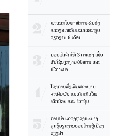
ພະແນກໂຍທາທິການ-ຂົນສົ່ງ
ແຂວງສະຫວັນນະເຂດສະຫຼຸບ
ວຽກງານ 6 ເດືອນ
ມອບລົດຈັກໃຫ້ 3 ຕາແສງ ເພື່ອ
ຮັບໃຊ້ວຽກງານບໍລິຫານ ແລະ
ພັດທະນາ
ໂຄງການສົ່ງເສີມສຸຂະພາບ
ຈະເລີນພັນ ແມ່ເດັກເກີດໃໝ່
ເດັກນ້ອຍ ແລະ ໄວໜຸ່ມ
ການນຳ ແຂວງຫຼວງພະບາງ
ຊຸກຍູ້ວຽກງານຮອບດ້ານຢູ່ເມືອງ
ວຽງຄໍາ