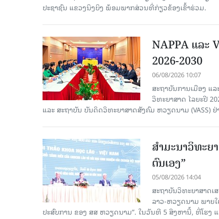
ປະຊາຊົນ ແຂວງນິງບິງ ພ້ອມພາກສ່ວນທີ່ກ່ຽວຂ້ອງເຂົ້າຮ່ວມ.
NAPPA ແລະ VA
2026-2030
06/08/2026 10:07
ສະຖາບັນການເມືອງ ແລະ
ວິທະຍາສາດ ໄລຍະປີ 2
ແລະ ສະຖາບັນ ບັນດິດວິທະຍາສາດສັງຄົມ ຫວຽດນາມ (VASS) ຢ່າ
ສຳມະນາວິທະຍາສ
ຕົນເອງ”
05/08/2026 14:04
ສະຖາບັນວິທະຍາສາດເສ
ລາວ-ຫວຽດນາມ ພາຍໃຕ້ຫົ
ປະສົບການ ຂອງ ສສ ຫວຽດນາມ”. ໃນວັນທີ 5 ສິງຫານີ້, ທີ່ໂຮງ