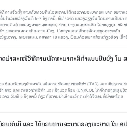
ີວິທີການຈັດຕັ້ງການທົບທວນຄືນໄລຍະການໂຕ້ຕອບການລະບາດພະ ຍາດ ໝາກແ
ຈັດຂຶ້ນໃນລະຫວ່າງວັນທີ 6–7 ສິງຫານີ້, ທີ່ທ່າລາດ ແຂວງວຽງຈັນ ໂດຍການເປັນປ
ຍາດຕິດຕໍ່ ກະຊວງສາທາລະນະສຸກ, ທ່ານ ນາງ ພອນປະເສີດ ໄຊຍະມຸງຄຸນ ຫົວໜ
ວໜ້າ ພະແນກເສດຖະກິດ-ການເມືອງ, ມີສະຖານເອກອັກຄະລັດຖະທູດສະຫະລັດ
ໂຮງໝໍສູນກາງ, ຄະນະພະແນກສາທາ 18 ແຂວງ, ພ້ອມດ້ວຍພາກສ່ວນກ່ຽວຂ້ອງ ເຂົ້າຮ
ເທດນຳສະເໜີວິທີການພັດທະນາກະສິກຳແບບຍືນຍົງ ໃນ 
າວ ຮ່ວມກັບກອງທຶນສາກົນເພື່ອການພັດທະນາກະສິກຳ (IFAD) ແລະ ຫ້ອງການ
 ລາວ ແລະ ກະຊວງກະສິກຳ ແລະ ສິ່ງແວດລ້ອມ (UNRCO), ໄດ້ຈັດກອງປະຊຸມປຶ
າວ ວັນທີ 5 ສິງຫານີ້ ກ່ຽວກັບການນຳເອົານະວັດຕະກຳດິຈິຕອນທີ່ນຳພາໂດຍ
ອມຮັບມື ແລະ ໂຕ້ຕອບການລະບາດຂອງພະຍາດ ໃນ ສ