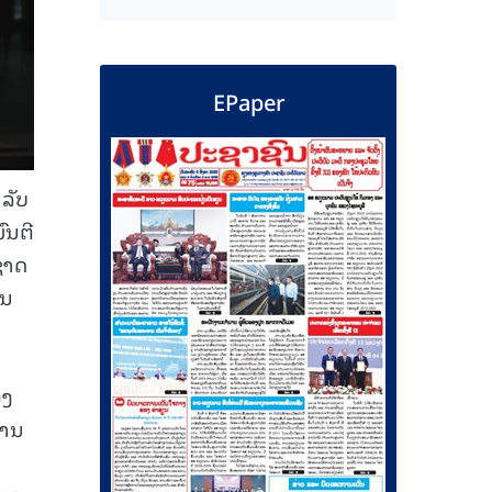
EPaper
າລັບ
ົນຕີ
ຊາດ
ານ
ອງ
ທານ