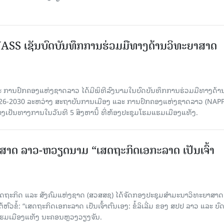
SS ເຊັນບົດບັນທຶກການຮ່ວມມືທາງດ້ານວິທະຍາສາດ
 ການປົກຄອງແຫ່ງຊາດລາວ ໄດ້ມີພິທີລົງນາມໃນບົດບັນທຶກການຮ່ວມມືທາງດ້າ
026-2030 ລະຫວ່າງ ສະຖາບັນການເມືອງ ແລະ ການປົກຄອງແຫ່ງຊາດລາວ (NAPP
ງເປັນທາງການໃນວັນທີ 5 ສິງຫານີ້ ທີ່ຫ້ອງປະຊຸມໂຮມແຮມເມືອງແທັງ.
າດ ລາວ-ຫວຽດນາມ “ເສດຖະກິດເອກະລາດ ເປັນເຈົ້າ
ດຖະກິດ ແລະ ສັງຄົມແຫ່ງຊາດ (ສວສສຊ) ໄດ້ຈັດກອງປະຊຸມສຳມະນາວິທະຍາສາດ
ວຂໍ້: “ເສດຖະກິດເອກະລາດ ເປັນເຈົ້າຕົນເອງ: ຂໍ້ລິເລີ່ມ ຂອງ ສປປ ລາວ ແລະ ບ
 ແຮມເມືອງແທັງ ນະຄອນຫຼວງວຽງຈັນ.