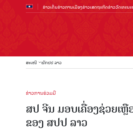
ຂ່າວເດັ່ນ
ຂ່າວການເມືອງ
ຂ່າວເສດຖະກິດ
ຂ່າວວັດທະນະທ
ສະເໜີ
ພັກປປ ລາວ
ຂ່າວການຮ່ວມມື
ສປ ຈີນ ມອບເຄື່ອງຊ່ວຍເຫ
ຂອງ ສປປ ລາວ