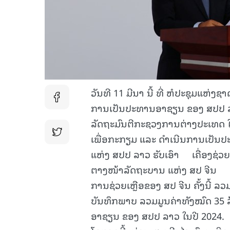
ວັນທີ 11 ມີນາ ນີ້ ທີ່ ຫໍປະຊຸມແຫ່ງຊ
ການເປັນປະທານອາຊຽນ ຂອງ ສປປ ລາວ
ລັດຖະມົນຕີກະຊວງການຕ່າງປະເທດ
ເພື່ອກະກຽມ ແລະ ດຳເນີນການເປັນ
ແຫ່ງ ສປປ ລາວ ຮັບເອົາ ເຄື່ອງຊ່ວຍ
ຕາງໜ້າລັດຖະບານ ແຫ່ງ ສປ ຈີນ ມອບ
ການຊ່ວຍເຫຼືອຂອງ ສປ ຈີນ ຄັ້ງນີ້ 
ບັນທຶກພາບ ລວມມູນຄ່າທັງໝົດ 35 ລ
ອາຊຽນ ຂອງ ສປປ ລາວ ໃນປີ 2024.