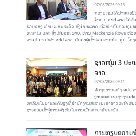
07/08/2026 09:13
ກອງປະຊຸມໄດ້ນຳສະເໜ
ໃຫຍ່ ຢູ່ ສປປ ລາວ ໄດ້
ຮ່ວມຂອງ ທ່ານ ພອນປະດິດ ສັງໄຊຍະລາດ ຫົວໜ້າກົມຄວບຄຸມພະ
ອະນາໄມ ແລະ ສົ່ງເສີມສຸຂະພາບ, ທ່ານ Mackenzie Rowe ຫົ
ອາເມຣິກາ ປະຈຳ ສປປ ລາວ, ບັນດາຜູ້ເຂົ້າຮ່ວມຈາກກົມ, ສູນ, 
ຊາວໜຸ່ມ 3 ປະ
ລາວ
07/08/2026 09:11
ລັດຖະບານແຫ່ງ ສປປ ລ
ງານສະຫະປະຊາຊາດປະຈຳ
ຫາລືນະໂຍບາຍລະດັບສູງທີ່ສຳນັກງານສະຫະປະຊາຊາດປະຈຳ ສປປ ລ
ຊາວໜຸ່ມເຂົ້າສູ່ການລົງທຶນໃນການພັດທະນາຊົນນະບົດ.
ການກຽມຄວາມພ້