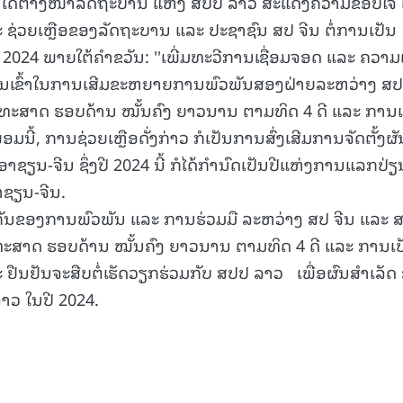
ສິດ ໄດ້ຕາງໜ້າລັດຖະບານ ແຫ່ງ ສປປ ລາວ ສະແດງຄວາມຂອບໃຈ
ຊ່ວຍເຫຼືອຂອງລັດຖະບານ ແລະ ປະຊາຊົນ ສປ ຈີນ ຕໍ່ການເປັນ
15.040(07-08-20
24 ພາຍໃຕ້ຄໍາຂວັນ: ''ເພີ່ມທະວີການເຊື່ອມຈອດ ແລະ ຄວາມເຂ
່ວນເຂົ້າໃນການເສີມຂະຫຍາຍການພົວພັນສອງຝ່າຍລະຫວ່າງ ສ
ຸດທະສາດ ຮອບດ້ານ ໝັ້ນຄົງ ຍາວນານ ຕາມທິດ 4 ດີ ແລະ ການເ
ອມນີ້, ການຊ່ວຍເຫຼືອດັ່ງກ່າວ ກໍເປັນການສົ່ງເສີມການຈັດຕັ້ງຜັ
ຽນ-ຈີນ ຊຶ່ງປີ 2024 ນີ້ ກໍໄດ້ກໍານົດເປັນປີແຫ່ງການແລກປ່ຽ
ຊຽນ-ຈີນ.
ສໍາຄັນຂອງການພົວພັນ ແລະ ການຮ່ວມມື ລະຫວ່າງ ສປ ຈີນ ແລະ 
ຸດທະສາດ ຮອບດ້ານ ໝັ້ນຄົງ ຍາວນານ ຕາມທິດ 4 ດີ ແລະ ການເປັ
 ຢືນຢັນຈະສືບຕໍ່ເຮັດວຽກຮ່ວມກັບ ສປປ ລາວ ເພື່ອຜົນສໍາເລັດ
ວ ໃນປີ 2024.