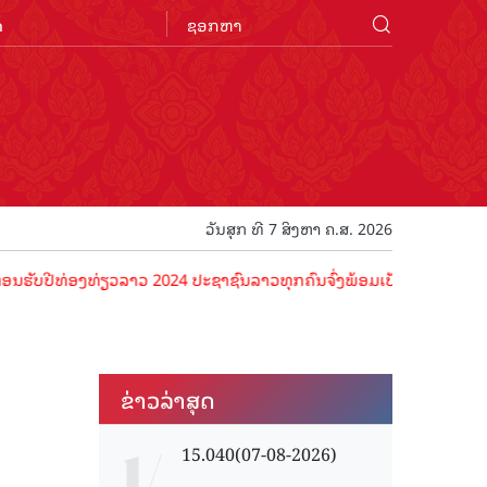
n
ວັນສຸກ ທີ 7 ສິງຫາ ຄ.ສ. 2026
ີທ່ອງທ່ຽວລາວ 2024 ປະຊາຊົນລາວທຸກຄົນຈົ່ງພ້ອມເປັນເຈົ້າພາບທີ່ດີ ຕ້ອນຮັ
ຂ່າວ​ລ່າ​ສຸດ
15.040(07-08-2026)