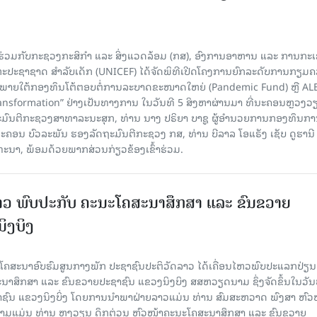
່ວມກັບກະຊວງກະສິກຳ ແລະ ສິ່ງແວດລ້ອມ (ກສ), ອົງການອາຫານ ແລະ ການກະ
ະປະຊາຊາດ ສໍາລັບເດັກ (UNICEF) ໄດ້ຈັດພິທີເປີດໂຄງການຍົກລະດັບການກຽມ
ພາຍໃຕ້ກອງທຶນໂຕ້ຕອບຕໍ່ການລະບາດຂະໜາດໃຫຍ່ (Pandemic Fund) ຫຼື AL
nsformation” ຢ່າງເປັນທາງການ ໃນວັນທີ 5 ສິງຫາຜ່ານມາ ທີ່ນະຄອນຫຼວງວຽ
ະມົນຕີກະຊວງສາທາລະນະສຸກ, ທ່ານ ນາງ ປຣິຍາ ບາຊູ ຜູ້ອຳນວຍການກອງທຶນກ
 ບົວລະພັນ ຮອງລັດຖະມົນຕີກະຊວງ ກສ, ທ່ານ ບີລາລ ໂອແຣັງ ເຊັບ ດູຮານີ ຜ
ທະນາ, ພ້ອມດ້ວຍພາກສ່ວນກ່ຽວຂ້ອງເຂົ້າຮ່ວມ.
ວ ພົບປະກັບ ຄະນະໂຄສະນາສຶກສາ ແລະ ຂົນຂວາຍ
ິງບິງ
ຄສະນາອົບຮົມສູນກາງພັກ ປະຊາຊົນປະຕິວັດລາວ ໄດ້ເຄື່ອນໄຫວພົບປະແລກປ່ຽນ
າສຶກສາ ແລະ ຂົນຂວາຍປະຊາຊົນ ແຂວງນິງບິງ ສສຫວຽດນາມ ຊຶ່ງຈັດຂຶ້ນໃນວັນ
ຊາຊົນ ແຂວງນິງບິ່ງ ໂດຍການນຳພາຝ່າຍລາວແມ່ນ ທ່ານ ສົມສະຫວາດ ພົງສາ ຫົວ
ນາມແມ່ນ ທ່ານ ຫງວຽນ ດຶກຕ່ວນ ຫົວໜ້າຄະນະໂຄສະນາສຶກສາ ແລະ ຂົນຂວາຍ