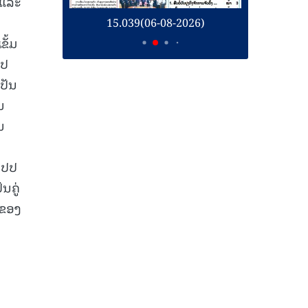
 ແລະ
26)
15.039(06-08-2026)
1
ັ້ມ
ປປ
ປັນ
ນ
ນ
ສປປ
ນຄູ່
 ຂອງ