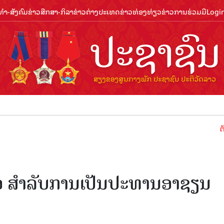
ຳ-ສັງຄົມ
ຂ່າວສືກສາ-ກິລາ
ຂ່າວຕ່າງປະເທດ
ຂ່າວທ່ອງທ່ຽວ
ຂ່າວການຮ່ວມມື
Logi
ຕ້ອນຮັບປ
ຼືອ ສໍາລັບການເປັນປະທານອາຊຽນ