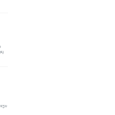
ນ
A)
ົດຮຽນ