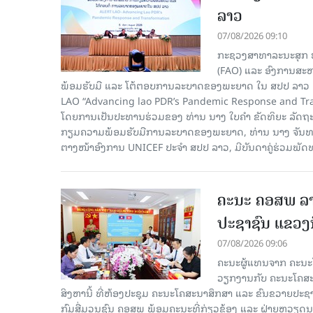
ລາວ
07/08/2026 09:10
ກະຊວງສາທາລະນະສຸກ ຮ
(FAO) ແລະ ອົງການສະຫ
ພ້ອມຮັບມື ແລະ ໂຕ້ຕອບການລະບາດຂອງພະຍາດ ໃນ ສປປ ລາວ 
LAO “Advancing lao PDR’s Pandemic Response and Tra
ໂດຍການເປັນປະທານຮ່ວມຂອງ ທ່ານ ນາງ ໃບຄໍາ ຂັດທິຍະ ລັດຖ
ກຽມຄວາມພ້ອມຮັບມືການລະບາດຂອງພະຍາດ, ທ່ານ ນາງ ຈັນທະຄອນ
ຕາງໜ້າອົງການ UNICEF ປະຈໍາ ສປປ ລາວ, ມີບັນດາຄູ່ຮ່ວມພັດ
ຄະນະ ຄອສພ ລາ
ປະຊາຊົນ ແຂວງນ
07/08/2026 09:06
ຄະນະຜູ້ແທນຈາກ ຄະນະໂ
ວຽກງານກັບ ຄະນະໂຄສະນ
ສິງຫານີ້ ທີ່ຫ້ອງປະຊຸມ ຄະນະໂຄສະນາສຶກສາ ແລະ ຂົນຂວາຍປະ
ກົມສື່ມວນຊົນ ຄອສພ ພ້ອມຄະນະທີ່ກ່ຽວຂ້ອງ ແລະ ຝ່າຍຫວຽດ