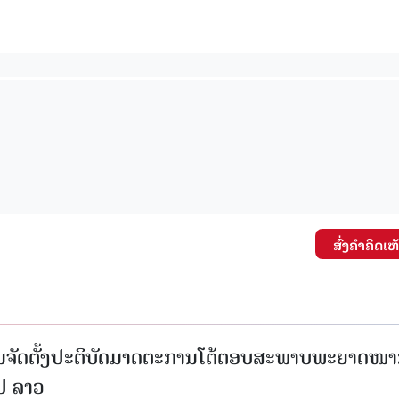
ສົ່ງຄໍາຄິດເຫ
ນຈັດຕັ້ງປະຕິບັດມາດຕະການໂຕ້ຕອບສະພາບພະຍາດໝ
ປປ ລາວ