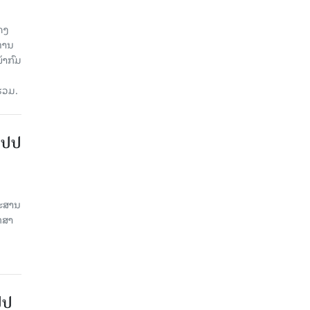
ດງ
ະທານ
້າກົມ
່ວມ.
ສປປ
ປະສານ
ກສາ
ປປ