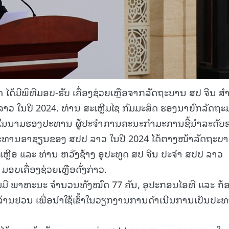
າດ ໄດ້ມີພິທີມອບ-ຮັບ ເຄື່ອງຊ່ວຍເຫຼືອຈາກລັດຖະບານ ສປ ຈີນ ສໍ
 ໃນປີ 2024. ທ່ານ ສະເຫຼີມໄຊ ກົມມະສິດ ຮອງນາຍົກລັດຖະມ
 ໃນນາມຮອງປະທານ ຜູ້ປະຈຳການຄະນະກຳມະການຊີ້ນຳລະດັບ
ປະທານອາຊຽນຂອງ ສປປ ລາວ ໃນປີ 2024 ໄດ້ຕາງໜ້າລັດຖະບ
ເຫຼືອ ແລະ ທ່ານ ຫວັງຊ້າງ ອຸປະທູດ ສປ ຈີນ ປະຈໍາ ສປປ ລາວ
ເຄື່ອງຊ່ວຍເຫຼືອດັ່ງກ່າວ.
ລວມມີ ພາຫະນະ ຈໍານວນທັງໝົດ 77 ຄັນ, ອຸປະກອນໄອທີ ແລະ ກ້
້ານຢວນ ເພື່ອນໍາໃຊ້ເຂົ້າໃນວຽກງານການດໍາເນີນການເປັນປະ