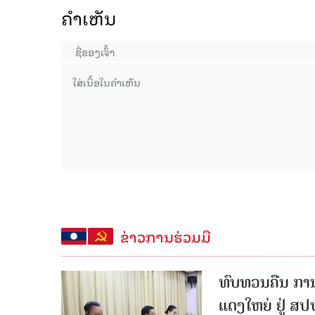
ຄໍາເຫັນ
ຂ່າວການຮ່ວມມື
ທົບທວນຄືນ ກາ
ແດງໃຫຍ່ ຢູ່ ສ