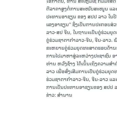
ໂອກາດນີ້, ທ່ານ ສະເຫຼີມໄຊ ກົມມະ
ຕີລາຄາສູງຕໍ່ການສະໜັບສະໜູນ ແລະ 
ປະທານອາຊຽນ ຂອງ ສປປ ລາວ ໃນປີ 20
ແຂງອາຊຽນ'' ຊຶ່ງເປັນການປະກອບສ
ລາວ-ສປ ຈີນ, ໃນຖານະເປັນຄູ່ຮ່ວມຍ
ຄູ່ຮ່ວມຊາຕາກໍາລາວ-ຈີນ, ຈີນ-ລາວ. ພ້
ຂະຫຍາຍຄູ່ຮ່ວມຍຸດທະສາດຮອບດ້ານອາຊ
ການໄປມາຫາສູ່ລະຫວ່າງປະຊາຊົນ ອາ
ທ່ານ ຫວັງຊ້າງ ໄດ້ເນັ້ນເຖິງຄວາມ
ລາວ ເພື່ອສົ່ງເສີມການເປັນຄູ່ຮ່ວມຍ
ຮ່ວມຊາຕາກໍາລາວ-ຈີນ, ຈີນ-ລາວ ແລະ
ການເປັນປະທານອາຊຽນຂອງ ສປປ ລາ
ຂ່າວ: ສຳນານ