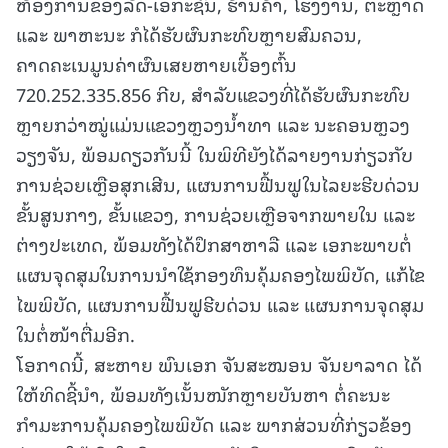
ຫ້ອງການຂອງລັດ-ເອກະຊົນ, ຮ້ານຄ້າ, ໂຮງງານ, ຕະຫຼາດ
ແລະ ພາຫະນະ ກໍໄດ້ຮັບຜົນກະທົບຫຼາຍສົມຄວນ,
ຄາດຄະເນມູນຄ່າຜົນເສຍຫາຍເບື້ອງຕົ້ນ
720.252.335.856 ກີບ, ສໍາລັບແຂວງທີ່ໄດ້ຮັບຜົນກະທົບ
ຫຼາຍກວ່າໝູ່ແມ່ນແຂວງຫຼວງນໍ້າທາ ແລະ ນະຄອນຫຼວງ
ວຽງຈັນ, ພ້ອມດຽວກັນນີ້ ໃນພິທີຍັງໄດ້ລາຍງານກ່ຽວກັບ
ການຊ່ວຍເຫຼືອສຸກເສີນ, ແຜນການຟື້ນຟູໃນໄລຍະຮີບດ່ວນ
ຂັ້ນສູນກາງ, ຂັ້ນແຂວງ, ການຊ່ວຍເຫຼືອຈາກພາຍໃນ ແລະ
ຕ່າງປະເທດ, ພ້ອມທັງໄດ້ປຶກສາຫາລື ແລະ ເອກະພາບຕໍ່
ແຜນຈຸດສຸມໃນການນໍາໃຊ້ກອງທຶນຄຸ້ມຄອງໄພພິບັດ, ແກ້ໄຂ
ໄພພິບັດ, ແຜນການຟື້ນຟູຮີບດ່ວນ ແລະ ແຜນການຈຸດສຸມ
ໃນຕໍ່ໜ້າຕື່ມອີກ.
ໂອກາດນີ້, ສະຫາຍ ພົນເອກ ຈັນສະໝອນ ຈັນຍາລາດ ໄດ້
ໃຫ້ທິດຊີ້ນຳ, ພ້ອມທັງເນັ້ນໜັກຫຼາຍບັນຫາ ຕໍ່ຄະນະ
ກໍາມະການຄຸ້ມຄອງໄພພິບັດ ແລະ ພາກສ່ວນທີ່ກ່ຽວຂ້ອງ