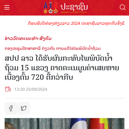
ຕ້ອນຮັບປີທ່ອງທ່ຽວລາວ 2024 ປະຊາຊົນລາວທຸກຄົນຈົ່ງພ້ອມເປັນເ
ຂ່າວວັດທະນະທຳ-ສັງຄົມ
ກອງປະຊຸມປຶກສາຫາລື ກ່ຽວກັບ ການແກ້ໄຂໄພພິບັດນໍ້າຖ້ວມ
ສປປ ລາວ ໄດ້ຮັບຜົນກະທົບໄພພິບັດນໍ້າ
ຖ້ວມ 15 ແຂວງ ຄາດຄະເນມູນຄ່າເສຍຫາຍ
ເບື້ອງຕົ້ນ 720 ຕື້ກວ່າກີບ
13:20 25/09/2024