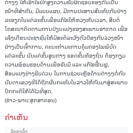
ຕ່າງໆ ໃຫ້ເອົາໃຈຍົກສູງຄວາມຮັບຜິດຊອບຂອງຕົນເປັນ
ໜ້າທີ່ສຳຄັນ, ມີແບບແຜນ, ມີການປະສານສົບທົບກັນຢ່າງ
ລະອຽດໃນແຕ່ລະຂັ້ນເພື່ອແກ້ໄຂໃຫ້ທວງທັນເວລາ, ສືບຕໍ່
ໂຄສະນາຕິດຕາມການປ່ຽນແປງຂອງສະພາບອາກາດ ເພື່ອ
ແຈ້ງເຕືອນປະຊາຊົນໃຫ້ມີສະຕິລະວັງຕົວປ້ອງກັນລ່ວງໜ້າ
ຢ່າງເປັນເຈົ້າການ, ຄະນະກຳມະການຄຸ້ມຄອງໄພພິບັດ
ແຕ່ລະຂັ້ນ ນັບແຕ່ຂັ້ນສູນກາງ ຮອດຂັ້ນທ້ອງຖິ່ນ ຕ້ອງກຽມ
ຄວາມພ້ອມຮອບດ້ານເພື່ອຮັບມື ແລະ ແກ້ໄຂຟື້ນຟູ,
ສ້ອມແປງຢ່າງຮີບດ່ວນ ໃນການຊ່ວຍເຫຼືອດ້ານຕ່າງໆຕໍ່ກັບ
ບັນດາແຂວງທີ່ໄດ້ຖືກຜົນກະທົບໃນລາວໃຫ້ກັບມາສູ່ສະພາບ
ປົກກະຕິໃຫ້ໄດ້ໄວທີ່ສຸດ.
(ຂ່າວ-ພາບ:ສຸກສາຄອນ)
ຄໍາເຫັນ