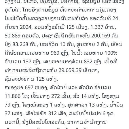
ວຽງຈັນ, ບໍ່ແກ້ວ, ໄຊຍະບູລີ, ບໍລິຄຳໄຊ, ໄຊສົມບູນ ແລະ ແຂວງ
ອຸດົມໄຊ, ໂດຍອີງຕາມຂໍ້ມູນ ທີ່ຄະນະກຳມະການຄຸ້ມຄອງ
ໄພພິບັດຂັ້ນແຂວງລາຍງານຜົນກະທົບວ່າ ຮອດວັນທີ 24
ກັນຍາ 2024, ລວມທັງໝົດມີ 125 ເມືອງ, 1.337 ບ້ານ,
50.889 ຄອບຄົວ, ປະຊາຊົນຖືກຜົນກະທົບ 200.169 ຄົນ
ຍິງ 83.268 ຄົນ, ເສຍຊີວິດ 10 ຄົນ, ສູນຫາຍ 2 ຄົນ, ເຮືອນ
ໄດ້ຮັບຄວາມເສຍຫາຍ 969 ຫຼັງ, ໃນນີ້: ເສຍຫາຍ 100%
ຈໍານວນ 137 ຫຼັງ, ເສຍຫາຍບາງສ່ວນ 832 ຫຼັງ, ເນື້ອທີ່
ທໍາການຜະລິດຖືກກະທົບ 29.659.39 ເຮັກຕາ,
ຊົນລະປະທານ 125 ແຫ່ງ,
ໜອງປາ 697 ໜອງ, ສັດໃຫຍ່ ແລະ ສັດປີກ ຈໍານວນ
11.866 ໂຕ; ເສັ້ນທາງ 272 ເສັ້ນ, ຂົວ 14 ແຫ່ງ, ໂຮງຮຽນ
79 ຫຼັງ, ໂຮງໝໍແຂວງ 1 ແຫ່ງ, ສຸກສາລາ 13 ແຫ່ງ, ນໍ້າລິນ
37 ແຫ່ງ, ເສົາໄຟຟ້າ 312 ເສົາ, ລະບົບນໍ້າປະປາ 6 ຈຸດ.
ນອກນີ້, ຍັງມີລະບົບໂທລະຄົມ, ອາຄານສໍານັກງານ