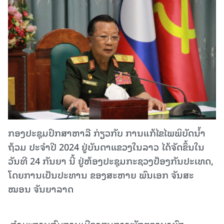
ກອງປະຊຸມປຶກສາຫາລື ກ່ຽວກັບ ການແກ້ໄຂໄພພິບັດນໍ້າ
ຖ້ວມ ປະຈຳປີ 2024 ຢູ່ບັນດາແຂວງໃນລາວ ໄດ້ຈັດຂຶ້ນໃນ
ວັນທີ 24 ກັນຍາ ນີ້ ຢູ່ຫ້ອງປະຊຸມກະຊວງປ້ອງກັນປະເທດ,
ໂດຍການເປັນປະທານ ຂອງສະຫາຍ ພົນເອກ ຈັນສະ
ໝອນ ຈັນຍາລາດ
ກໍາມະການກົມການເມືອງສູນກາງພັກຮອງນາຍົກ