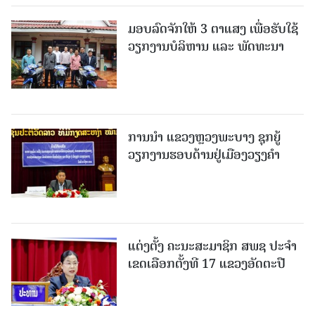
ມອບລົດຈັກໃຫ້ 3 ຕາແສງ ເພື່ອຮັບໃຊ້
ວຽກງານບໍລິຫານ ແລະ ພັດທະນາ
ການນຳ ແຂວງຫຼວງພະບາງ ຊຸກຍູ້
ວຽກງານຮອບດ້ານຢູ່ເມືອງວຽງຄໍາ
ແຕ່ງຕັ້ງ ຄະນະສະມາຊິກ ສພຊ ປະຈຳ
ເຂດເລືອກຕັ້ງທີ 17 ແຂວງອັດຕະປື