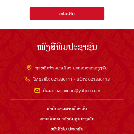
ເພີ່ມເຕີມ
ໜັງສືພິມປະຊາຊົນ
ຖະໜົນກຳແພງເມືອງ ນະຄອນຫຼວງວຽງຈັນ
ໂທລະສັບ: 021336111 - ແຟັກ: 021336113
ອີເມວ:
pasaxonn@yahoo.com
ສຳ​ນັກ​ຂ່າວ​ສານ​ທີ່​ສຳ​ຄັນ​
ຄະນະໂຄສະນາອົບຮົມ​ສູນ​ກາງ​ພັກ
ໜັງສືພິມ ປະ​ຊາ​ຊົນ