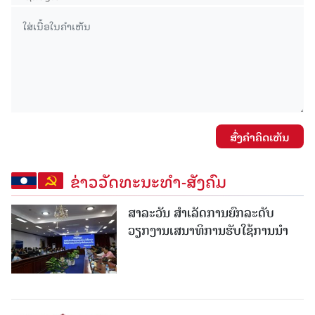
ສົ່ງຄໍາຄິດເຫັນ
ຂ່າວວັດທະນະທຳ-ສັງຄົມ
ສາລະວັນ ສໍາເລັດການຍົກລະດັບ
ວຽກງານເສນາທິການຮັບໃຊ້ການນໍາ