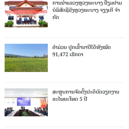
ການນຳແຂວງຫຼວງພະບາງ ຢ້ຽມ​ຢາມ
ບໍ​ລິ​ສັດຊີມັງຫຼວງພະບາງ ຈຽງເກີ ຈໍາ
ກັດ
ຄໍາມ່ວນ ປູກເຂົ້ານາປີໄດ້ທັງໝົດ
91,472 ເຮັກຕາ
ສະຫຼຸບການຈັດຕັ້ງປະຕິບັດວຽກງານ
ອະໄພຍະໂທດ 5 ປີ