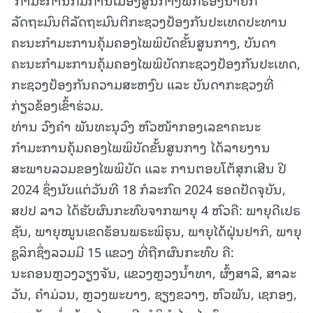
ລັດຖະມົນຕີລັດຖະມົນຕີກະຊວງປ້ອງກັນປະເທດປະທານ
ຄະນະກໍາມະການຄຸ້ມຄອງໄພພິບັດຂັ້ນສູນກາງ, ບັນດາ
ຄະນະກໍາມະການຄຸ້ມຄອງໄພພິບັດກະຊວງປ້ອງກັນປະເທດ,
ກະຊວງປ້ອງກັນຄວາມສະຫງົບ ແລະ ບັນດາກະຊວງທີ່
ກ່ຽວຂ້ອງເຂົ້າຮ່ວມ.
ທ່ານ ວົງຄໍາ ພັນທະນຸວົງ ຫົວໜ້າກອງເລຂາຄະນະ
ກຳມະການຄຸ້ມຄອງໄພພິບັດຂັ້ນສູນກາງ ໄດ້ລາຍງານ
ສະພາບລວມຂອງໄພພິບັດ ແລະ ການຕອບໂຕ້ສຸກເສີນ ປີ
2024 ຊຶ່ງນັບແຕ່ວັນທີ 18 ກໍລະກົດ 2024 ຮອດປັດຈຸບັນ,
ສປປ ລາວ ໄດ້ຮັບຜົນກະທົບຈາກພາຍຸ 4 ຫົວຄື: ພາຍຸດີເປຣ
ຊັນ, ພາຍຸໝູນເຂດຮ້ອນພຣະພິຣຸນ, ພາຍຸໄດ້ຝຸ່ນຢາກິ, ພາຍຸ
ຊູລິກຊຶ່ງລວມມີ 15 ແຂວງ ທີ່ຖືກຜົນກະທົບ ຄື:
ນະຄອນຫຼວງວຽງຈັນ, ແຂວງຫຼວງນໍ້າທາ, ຜົ້ງສາລີ, ສາລະ
ວັນ, ຄໍາມ່ວນ, ຫຼວງພະບາງ, ຊຽງຂວາງ, ຫົວພັນ, ເຊກອງ,