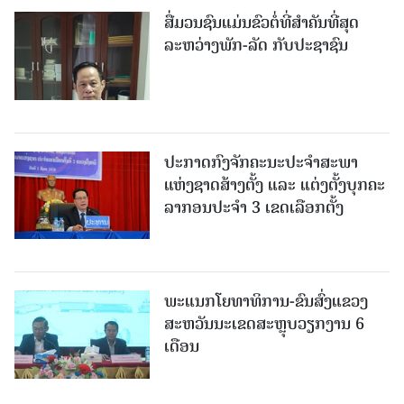
ສື່ມວນຊົນແມ່ນຂົວຕໍ່ທີ່ສໍາຄັນທີ່ສຸດ
ລະຫວ່າງພັກ-ລັດ ກັບປະຊາຊົນ
ປະກາດກົງຈັກຄະນະປະຈໍາສະພາ
ແຫ່ງຊາດສ້າງຕັ້ງ ແລະ ແຕ່ງຕັ້ງບຸກຄະ
ລາກອນປະຈໍາ 3 ເຂດເລືອກຕັ້ງ
ພະແນກໂຍທາທິການ-ຂົນສົ່ງແຂວງ
ສະຫວັນນະເຂດສະຫຼຸບວຽກງານ 6
ເດືອນ