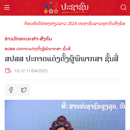
ຕ້ອນຮັບປີທ່ອງທ່ຽວລາວ 2024 ປະຊາຊົນລາວທຸກຄົນຈົ່ງພ້ອມເປັນເຈ
ຂ່າວວັດທະນະທຳ-ສັງຄົມ
ສປສສ ປະກາດແຕ່ງຕັ້ງຜູ້ພິພາກສາ ຊັ້ນສີ່
ສປສສ ປະກາດແຕ່ງຕັ້ງຜູ້ພິພາກສາ ຊັ້ນສີ່
10:12 11/04/2025