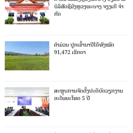
ບໍ​ລິ​ສັດຊີມັງຫຼວງພະບາງ ຈຽງເກີ ຈໍາ
ກັດ
ຄໍາມ່ວນ ປູກເຂົ້ານາປີໄດ້ທັງໝົດ
91,472 ເຮັກຕາ
ສະຫຼຸບການຈັດຕັ້ງປະຕິບັດວຽກງານ
ອະໄພຍະໂທດ 5 ປີ