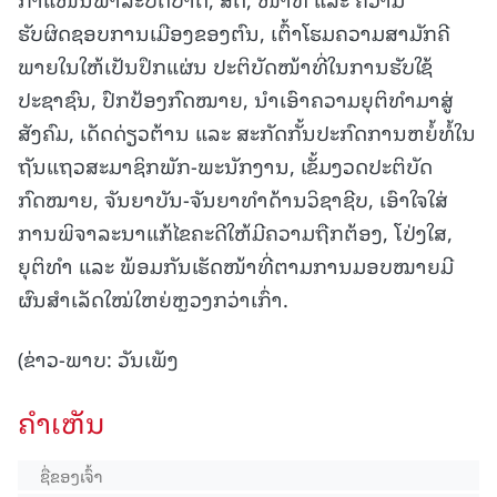
ຮັບຜິດຊອບການເມືອງຂອງຕົນ, ເຕົ້າໂຮມຄວາມສາມັກຄີ
ພາຍໃນໃຫ້ເປັນປຶກແຜ່ນ ປະຕິບັດໜ້າທີ່ໃນການຮັບໃຊ້
ປະຊາຊົນ, ປົກປ້ອງກົດໝາຍ, ນໍາເອົາຄວາມຍຸຕິທຳມາສູ່
ສັງຄົມ, ເດັດດ່ຽວຕ້ານ ແລະ ສະກັດກັ້ນປະກົດການຫຍໍ້ທໍ້ໃນ
ຖັນແຖວສະມາຊິກພັກ-ພະນັກງານ, ເຂັ້ມງວດປະຕິບັດ
ກົດໝາຍ, ຈັນຍາບັນ-ຈັນຍາທຳດ້ານວິຊາຊີບ, ເອົາໃຈໃສ່
ການພິຈາລະນາແກ້ໄຂຄະດີໃຫ້ມີຄວາມຖືກຕ້ອງ, ໂປ່ງໃສ,
ຍຸຕິທຳ ແລະ ພ້ອມກັນເຮັດໜ້າທີ່ຕາມການມອບໝາຍມີ
ຜົນສໍາເລັດໃໝ່ໃຫຍ່ຫຼວງກວ່າເກົ່າ.
(ຂ່າວ-ພາບ: ວັນເພັງ
ຄໍາເຫັນ