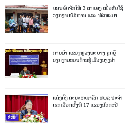
ມອບລົດຈັກໃຫ້ 3 ຕາແສງ ເພື່ອຮັບໃຊ້
ວຽກງານບໍລິຫານ ແລະ ພັດທະນາ
ການນຳ ແຂວງຫຼວງພະບາງ ຊຸກຍູ້
ວຽກງານຮອບດ້ານຢູ່ເມືອງວຽງຄໍາ
ແຕ່ງຕັ້ງ ຄະນະສະມາຊິກ ສພຊ ປະຈຳ
ເຂດເລືອກຕັ້ງທີ 17 ແຂວງອັດຕະປື