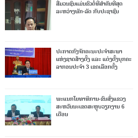
ສື່ມວນຊົນແມ່ນຂົວຕໍ່ທີ່ສໍາຄັນທີ່ສຸດ
ລະຫວ່າງພັກ-ລັດ ກັບປະຊາຊົນ
ປະກາດກົງຈັກຄະນະປະຈໍາສະພາ
ແຫ່ງຊາດສ້າງຕັ້ງ ແລະ ແຕ່ງຕັ້ງບຸກຄະ
ລາກອນປະຈໍາ 3 ເຂດເລືອກຕັ້ງ
ພະແນກໂຍທາທິການ-ຂົນສົ່ງແຂວງ
ສະຫວັນນະເຂດສະຫຼຸບວຽກງານ 6
ເດືອນ