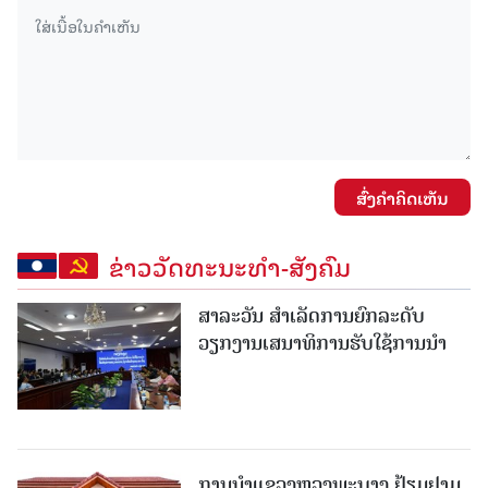
ສົ່ງຄໍາຄິດເຫັນ
ຂ່າວວັດທະນະທຳ-ສັງຄົມ
ສາລະວັນ ສໍາເລັດການຍົກລະດັບ
ວຽກງານເສນາທິການຮັບໃຊ້ການນໍາ
ການນຳແຂວງຫຼວງພະບາງ ຢ້ຽມ​ຢາມ