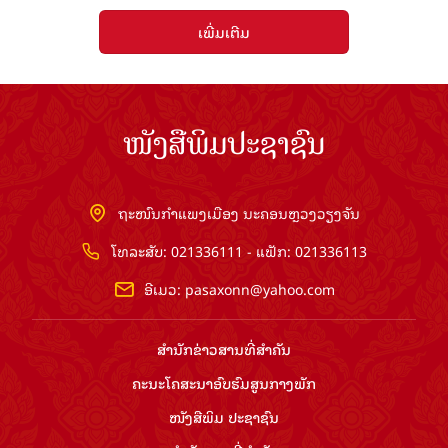
ເພີ່ມເຕີມ
ໜັງສືພິມປະຊາຊົນ
ຖະໜົນກຳແພງເມືອງ ນະຄອນຫຼວງວຽງຈັນ
ໂທລະສັບ: 021336111 - ແຟັກ: 021336113
ອີເມວ:
pasaxonn@yahoo.com
ສຳ​ນັກ​ຂ່າວ​ສານ​ທີ່​ສຳ​ຄັນ​
ຄະນະໂຄສະນາອົບຮົມ​ສູນ​ກາງ​ພັກ
ໜັງສືພິມ ປະ​ຊາ​ຊົນ