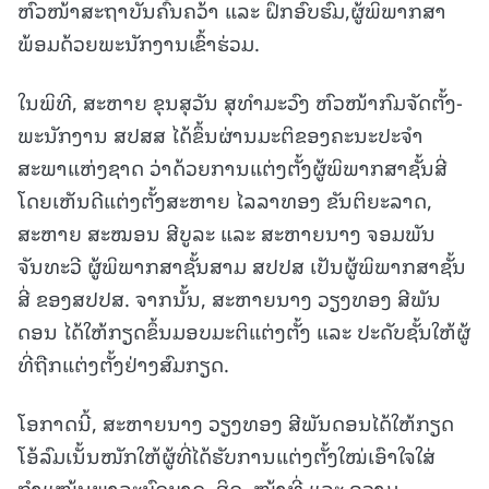
ຫົວໜ້າສະຖາບັນຄົ້ນຄວ້າ ແລະ ຝຶກອົບຮົມ,ຜູ້ພິພາກສາ
ພ້ອມດ້ວຍພະນັກງານເຂົ້າຮ່ວມ.
ໃນພິທີ, ສະຫາຍ ຂຸນສຸວັນ ສຸທຳມະວົງ ຫົວໜ້າກົມຈັດຕັ້ງ-
ພະນັກງານ ສປສສ ໄດ້ຂຶ້ນຜ່ານມະຕິຂອງຄະນະປະຈຳ
ສະພາແຫ່ງຊາດ ວ່າດ້ວຍການແຕ່ງຕັ້ງຜູ້ພິພາກສາຊັ້ນສີ່
ໂດຍເຫັນດີແຕ່ງຕັ້ງສະຫາຍ ໄລລາທອງ ຂັນຕິຍະລາດ,
ສະຫາຍ ສະໝອນ ສີບູລະ ແລະ ສະຫາຍນາງ ຈອມພັນ
ຈັນທະວີ ຜູ້ພິພາກສາຊັ້ນສາມ ສປປສ ເປັນຜູ້ພິພາກສາຊັ້ນ
ສີ່ ຂອງສປປສ. ຈາກນັ້ນ, ສະຫາຍນາງ ວຽງທອງ ສີພັນ
ດອນ ໄດ້ໃຫ້ກຽດຂຶ້ນມອບມະຕິແຕ່ງຕັ້ງ ແລະ ປະດັບຊັ້ນໃຫ້ຜູ້
ທີ່ຖືກແຕ່ງຕັ້ງຢ່າງສົມກຽດ.
ໂອກາດນີ້, ສະຫາຍນາງ ວຽງທອງ ສີພັນດອນໄດ້ໃຫ້ກຽດ
ໂອ້ລົມເນັ້ນໜັກໃຫ້ຜູ້ທີ່ໄດ້ຮັບການແຕ່ງຕັ້ງໃໝ່ເອົາໃຈໃສ່
ກຳແໜ້ນພາລະບົດບາດ, ສິດ, ໜ້າທີ່ ແລະ ຄວາມ