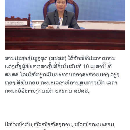
ສານປະຊາຊົນສູງສຸດ (ສປສສ) ໄດ້ຈັດພິທີປະກາດການ
ແຕ່ງຕັ້ງຜູ້ພິພາກສາຊັ້ນສີ່ຂຶ້ນໃນວັນທີ 10 ເມສານີ້ ທີ່
ສປສສ ໂດຍໃຫ້ກຽດເປັນປະທານຂອງສະຫາຍນາງ ວຽງ
ທອງ ສີພັນດອນ ຄະນະເລຂາທິການສູນກາງພັກ ເລຂາ
ຄະນະບໍລິຫານງານພັກ ປະທານ ສປສສ,
ມີຫົວໜ້າກົມ,ຫົວໜ້າຫ້ອງການ, ຫົວໜ້າຄະນະສານ,