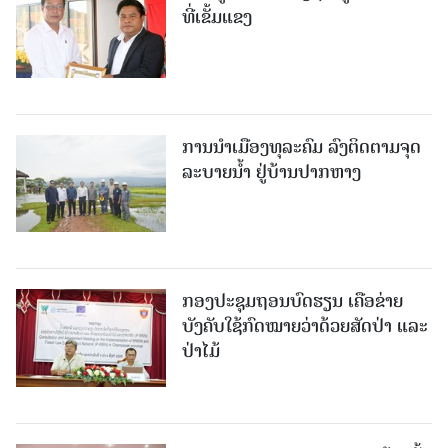
ທີ່ເຂັ້ມແຂງ
ການນໍາເມືອງທຸລະຄົມ ລົງຕິດຕາມຈຸດ
ລະບາຍນໍ້າ ຢູ່ບ້ານປາກຫາງ
ກອງປະຊຸມຖອນບົດຮຽນ ເຄືອຂ່າຍ
ບັງຄັບໃຊ້ກົດໝາຍວ່າດ້ວຍສັດປ່າ ແລະ
ປ່າໄມ້