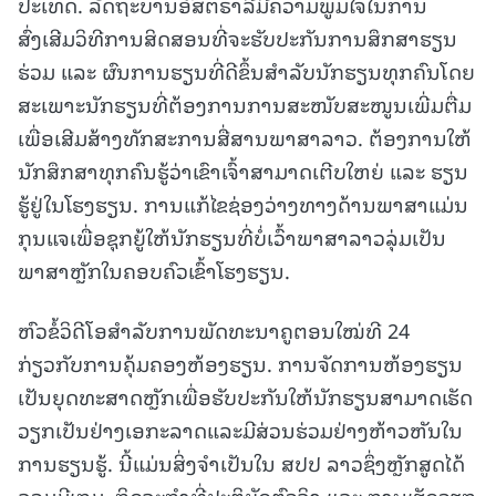
ປະເທດ. ລັດຖະບານອົສຕຣາລີມີຄວາມພູມໃຈໃນການ
ສົ່ງເສີມວິທີການສິດສອນທີ່ຈະຮັບປະກັນການສຶກສາຮຽນ
ຮ່ວມ ແລະ ຜົນການຮຽນທີ່ດີຂຶ້ນສໍາລັບນັກຮຽນທຸກຄົນໂດຍ
ສະເພາະນັກຮຽນທີ່ຕ້ອງການການສະໜັບສະໜູນເພີ່ມຕື່ມ
ເພື່ອເສີມສ້າງທັກສະການສື່ສານພາສາລາວ. ຕ້ອງການໃຫ້
ນັກສຶກສາທຸກຄົນຮູ້ວ່າເຂົາເຈົ້າສາມາດເຕີບໃຫຍ່ ແລະ ຮຽນ
ຮູ້ຢູ່ໃນໂຮງຮຽນ. ການແກ້ໄຂຊ່ອງວ່າງທາງດ້ານພາສາແມ່ນ
ກຸນແຈເພື່ອຊຸກຍູ້ໃຫ້ນັກຮຽນທີ່ບໍ່ເວົ້າພາສາລາວລຸ່ມເປັນ
ພາສາຫຼັກໃນຄອບຄົວເຂົ້າໂຮງຮຽນ.
ຫົວຂໍ້ວິດີໂອສຳລັບການພັດທະນາຄູຕອນໃໝ່ທີ 24
ກ່ຽວກັບການຄຸ້ມຄອງຫ້ອງຮຽນ. ການຈັດການຫ້ອງຮຽນ
ເປັນຍຸດທະສາດຫຼັກເພື່ອຮັບປະກັນໃຫ້ນັກຮຽນສາມາດເຮັດ
ວຽກເປັນຢ່າງເອກະລາດແລະມີສ່ວນຮ່ວມຢ່າງຫ້າວຫັນໃນ
ການຮຽນຮູ້. ນີ້ແມ່ນສິ່ງຈຳເປັນໃນ ສປປ ລາວຊຶ່ງຫຼັກສູດໄດ້
ລວມມີເກມ, ກິດຈະກຳທີ່ປະຕິບັດຕົວຈິງ ແລະ ການເຮັດວຽກ