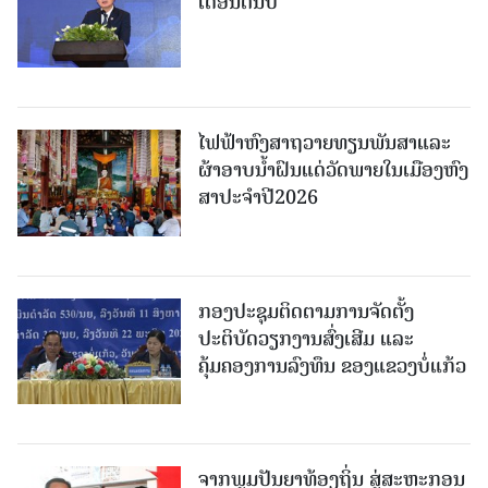
ເດືອນຕົ້ນປີ
ໄຟຟ້າຫົງສາຖວາຍທຽນພັນສາແລະ
ຜ້າອາບນໍ້າຝົນແດ່ວັດພາຍໃນເມືອງຫົງ
ສາປະຈໍາປີ2026
ກອງປະຊຸມຕິດຕາມການຈັດຕັ້ງ
ປະຕິບັດວຽກງານສົ່ງເສີມ ແລະ
ຄຸ້ມຄອງການລົງທຶນ ຂອງແຂວງບໍ່ແກ້ວ
ຈາກພູມປັນຍາທ້ອງຖິ່ນ ສູ່ສະຫະກອນ