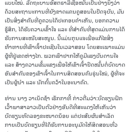
ແບບໃໝ່. ລັດຖະບານອົສຕຣາລີເຊື່ອໝັ້ນເປັນຢ່າງຍິ່ງວ່າ
ດ້ວຍສະຖານະການທີ່ຍັງຂາດແຄນຄູສອນໃນປັດຈຸບັນ, ມັນ
ເປັນສິ່ງສຳຄັນທີ່ຄູຄວນໄດ້ປະກອບຄຳເຫັນ, ບອກຄວາມ
ຮູ້ສຶກ, ໄດ້ຮັບຄວາມເຂົ້າໃຈ ແລະ ທີ່ສຳຄັນທີ່ສຸດແມ່ນການໄດ້
ຮັບການສະໜັບສະໜູນ. ນີ້ແມ່ນກຸນແຈເພື່ອແກ້ໄຂສິ່ງ
ທ້າທາຍທີ່ເຂົາເຈົ້າປະເຊີນໃນເວລາສອນ ໂດຍສະເພາະແມ່ນ
ຜູ້ທີ່ຢູ່ເຂດຫ່າງໄກ. ພວກເຮົາຢາກໃຫ້ຄູມີແຮງບັນດານໃຈ
ແລະ ສ້າງຄວາມເຂັ້ມແຂງເພື່ອໃຫ້ເຂົາເຈົ້າຢຶດໝັ້ນຕໍ່ບົດບາດ
ອັນສຳຄັນຂອງເຂົາເຈົ້າໃນການສິດສອນຄົນຮຸ່ນໃໝ່, ຜູ້ທີ່ຈະ
ເປັນຜູ້ນຳ ແລະ ນັກຄົ້ນຄວ້າໃນອະນາຄົດ.
ທ່ານ ນາງ ວາເນັດຊ້າ ເຮັກກາທີ້ ກ່າວຕື່ມວ່າ:ບົດຮຽນຝຶກ
ເວົ້າພາສາລາວເປັນຕົວຢ່າງອັນດີທີ່ສະແດງໃຫ້ເຫັນວ່າ
ບົດຮຽນທົດລອງຂະໜາດນ້ອຍ ແຕ່ປະສົບຜົນສຳເລັດ
ກາຍເປັນບົດຮຽນທີ່ໄດ້ຮັບການອະນຸມັດໃຫ້ສິດສອນທົ່ວ