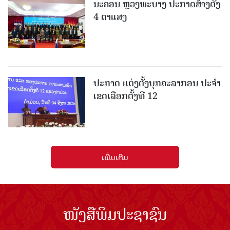
ນະຄອນ ຫຼວງພະບາງ ປະ​ກາດ​ສ້າງ​ຕັ້ງ
4 ຕາແສງ
ປະກາດ ແຕ່ງຕັ້ງບຸກຄະລາກອນ ປະຈໍາ
ເຂດເລືອກຕັ້ງທີ 12
ເພີ່ມເຕີມ
ໜັງສືພິມປະຊາຊົນ