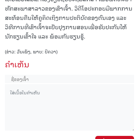
ທັກສະພາສາລາວຂອງເຂົາເຈົ້າ. ວິດີໂອປະກອບມີພາກການ
ສະທ້ອນຄືນໃຫ້ຄູຄິດເຖິງການປະຕິບັດຂອງຕົນເອງ ແລະ
ວິທີການທີ່ເຂົາເຈົ້າຈະປັບປຸງການສອນເພື່ອຮັບປະກັນໃຫ້
ນັກຮຽນເຂົ້າໃຈ ແລະ ພ້ອມກັນຮຽນຮູ້.
(ຂ່າວ: ວັນເພັງ, ພາບ: ບີຄວາ)
ຄໍາເຫັນ