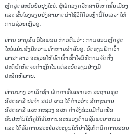
ຫຼັກສູດສະບັບປັບປຸງໃໝ່. ຜູ້ເຮັດວຽກສຶກສານິເທດຂັ້ນເມືອງ
ແລະ ຂັ້ນໂຮງຮຽນຍັງສາມາດນຳໃຊ້ວິດີໂອເຫຼົ່ານີ້ໃນເວລາໃຫ້
ການຊ່ວຍເຫຼືອຄູ.
ທ່ານ ອານຸລົມ ວິໄລພອນ ກ່າວຕື່ມວ່າ: ການສອນຫຼັກສູດ
ໃໝ່ແມ່ນຍັງມີຄວາມທ້າທາຍສຳລັບຄູ. ບົດຮຽນຝຶກເວົ້າ
ພາສາລາວ ຈະຊ່ວຍໃຫ້ເຂົາເຈົ້າເຂົ້າໃຈວິທີການຈັດຕັ້ງ
ປະຕິບັດກິດຈະກຳຫຼັກໃນແຕ່ລະບົດຮຽນຢ່າງມີ
ປະສິດທິພາບ.
ທ່ານນາງ ວາເນັດຊ້າ ເຮັກກາທີ້ເລຂາເອກ ສະຖານທູດ
ອົສຕຣາລີ ປະຈຳ ສປປ ລາວ ໄດ້ກ່າວວ່າ: ລັດຖະບານ
ອົສຕຣາລີ ແລະ ກະຊວງ ສສກ ກຳລັງຮ່ວມມືກັນເພື່ອ
ຮັບປະກັນໃຫ້ຄູໄດ້ຮັບການສະໜອງດ້ານຊັບພະຍາກອນ
ແລະ ໄດ້ຮັບການສະໜັບສະໜູນໃຫ້ນຳໃຊ້ເຕັກນິກການສອນ