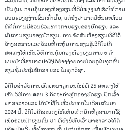
ເປັນກຸ່ມ. ການຄຸ້ມຄອງຫ້ອງຮຽນທີ່ດີບໍ່ພຽງແຕ່ເຮັດໃຫ້ການ
ສອນຂອງຄູງ່າຍຂຶ້ນເທົ່ານັ້ນ, ແຕ່ຍັງສາມາດມີຜົນສະທ້ອນ
ທີ່ດີຕໍ່ການມີສ່ວນຮ່ວມທາງການຮຽນຂອງນັກຮຽນ ແລະ
ຜົນການຮຽນຂອງນັກຮຽນ. ການຈັດສັນຫ້ອງຮຽນທີ່ດີໄດ້
ສ້າງສະພາບແວດລ້ອມທີ່ກະຕຸ້ນການຮຽນຮູ້.ວິດີໂອໄດ້
ສະແດງໃຫ້ເຫັນວິທີການຄຸ້ມຄອງຫ້ອງຮຽນຕາມ 6 ຄຳ
ແນະນຳທີ່ສາມາດນຳໃຊ້ໄດ້ຢ່າງງ່າຍດາຍໂດຍຄູໃນທຸກຂັ້ນ
ຮຽນຊັ້ນປະຖົມສຶກສາ ແລະ ໃນທຸກວິຊາ.
ວິດີໂອສຳລັບການພັດທະນາຄູຕອນໃໝ່ທີ 25 ສະແດງໃຫ້
ເຫັນວິທີການສອນ 3 ກິດຈະກຳຫຼັກຂອງບົດຮຽນຝຶກເວົ້າ
ພາສາລາວແລະ ໄດ້ນຳໃຊ້ໃນທົ່ວປະເທດໃນເດືອນກັນຍາ
2024 ນີ້. ວິດີໂອໄດ້ສະແດງໃຫ້ເຫັນເຕັກນິກທີ່ຄູສາມາດໃຊ້
ເພື່ອຊ່ວຍນັກຮຽນຂັ້ນ ປ1 ທີ່ຍັງບໍ່ທັນເວົ້າພາສາລາວໄດ້ດີ
ເທື່ອເມື່ອເລີ່ມເຂົ້າໂຮງຮຽນຊັ້ນປະຖົມສຶກສາ ເພື່ອພັດທະນາ