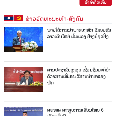
ສົ່ງຄໍາຄິດເຫັນ
ຂ່າວວັດທະນະທຳ-ສັງຄົມ
ພາຍໃຕ້ການນໍາພາຂອງພັກ ສື່ມວນຊົນ
ລາວເຕີບໃຫຍ່ ເຂັ້ມແຂງ ຢ່າງບໍ່ຢຸດຢັ້ງ
ສານປະຊາຊົນສູງສຸດ ເຊື່ອມຊຶມມະຕິວ່າ
ດ້ວຍການເພີ່ມທະວີການນຳພາຂອງ
ພັກ
ສທໜລ ສະຫຼຸບການເຄື່ອນໄຫວ 6