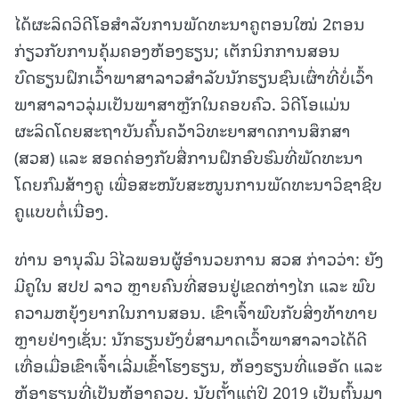
ໄດ້ຜະລິດວິດີໂອສຳລັບການພັດທະນາຄູຕອນໃໝ່ 2ຕອນ
ກ່ຽວກັບການຄຸ້ມຄອງຫ້ອງຮຽນ; ເຕັກນິກການສອນ
ບົດຮຽນຝຶກເວົ້າພາສາລາວສຳລັບນັກຮຽນຊົນເຜົ່າທີ່ບໍ່ເວົ້າ
ພາສາລາວລຸ່ມເປັນພາສາຫຼັກໃນຄອບຄົວ. ວິດີໂອແມ່ນ
ຜະລິດໂດຍສະຖາບັນຄົ້ນຄວ້າວິທະຍາສາດການສຶກສາ
(ສວສ) ແລະ ສອດຄ່ອງກັບສື່ການຝຶກອົບຮົມທີ່ພັດທະນາ
ໂດຍກົມສ້າງຄູ ເພື່ອສະໜັບສະໜູນການພັດທະນາວິຊາຊີບ
ຄູແບບຕໍ່ເນື່ອງ.
ທ່ານ ອານຸລົມ ວິໄລພອນຜູ້ອໍານວຍການ ສວສ ກ່າວວ່າ: ຍັງ
ມີຄູໃນ ສປປ ລາວ ຫຼາຍຄົນທີ່ສອນຢູ່ເຂດຫ່າງໄກ ແລະ ພົບ
ຄວາມຫຍຸ້ງຍາກໃນການສອນ. ເຂົາເຈົ້າພົບກັບສິ່ງທ້າທາຍ
ຫຼາຍຢ່າງເຊັ່ນ: ນັກຮຽນຍັງບໍ່ສາມາດເວົ້າພາສາລາວໄດ້ດີ
ເທື່ອເມື່ອເຂົາເຈົ້າເລີ່ມເຂົ້າໂຮງຮຽນ, ຫ້ອງຮຽນທີ່ແອອັດ ແລະ
ຫ້ອງຮຽນທີ່ເປັນຫ້ອງຄວບ. ນັບຕັ້ງແຕ່ປີ 2019 ເປັນຕົ້ນມາ