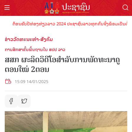
ຕ້ອນຮັບປີທ່ອງທ່ຽວລາວ 2024 ປະຊາຊົນລາວທຸກຄົນຈົ່ງພ້ອມເປັນເຈົ້າພາບທີ
ຂ່າວວັດທະນະທຳ-ສັງຄົມ
ການສຶກສາຂັ້ນພື້ນຖານໃນ ສປປ ລາວ
ສສກ ຜະລິດວິດີໂອສຳລັບການພັດທະນາຄູ
ຕອນໃໝ່ 2ຕອນ
15:09 14/01/2025