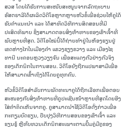
ສວສ ໂດຍໄດ້ຮັບການສະໜັບສະໜູນຈາກລັດຖະບານ
ອົສຕຣາລີໄດ້ຜະລິດວິດີໂອຫຼາກຫຼາຍຫົວຂໍ້ເພື່ອຊ່ວຍໃຫ້ຄູໄດ້
ຮັບຄຳແນະນຳ ແລະ ໄດ້ສາທິດວິທີການສິດສອນທີ່ມີ
ປະສິດທິພາບ ຊຶ່ງສາມາດຕອບສິ່ງທ້າທາຍຂອງເຂົາເຈົ້າທີ່
ພົບຫຼາຍທີ່ສຸດ. ວິດີໂອໃໝ່ນີ້ໄດ້ຖ່າຍທຳຢູ່ໃນຫ້ອງຮຽນຢູ່
ເຂດຫ່າງໄກໃນເມືອງຄໍາ ແຂວງຊຽງຂວາງ ແລະ ເມືອງໄຊ
ທານີ ນະຄອນຫຼວງວຽງຈັນ ເພື່ອສະແດງຕົວຢ່າງຕົວຈິງ
ຂອງເຕັກນິກໃນການສອນ. ວິດີໂອຍັງຖືກແປພາສາມືເພື່ອ
ໃຫ້ສາມາດເຂົ້າເຖິງໄດ້ໂດຍຄູທຸກຄົນ.
ຫົວຂໍ້ວິດີໂອສຳລັບການພັດທະນາຄູໄດ້ຖືກເລືອກເພື່ອຕອບ
ສະໜອງກັບສິ່ງທ້າທາຍທີ່ຄູປະເຊີນໜ້າຫຼາຍທີ່ສຸດໂດຍອີງ
ໃສ່ຄໍາຄິດເຫັນຈາກຄູ. ຄູສາມາດນໍາໃຊ້ວິດີໂອດັ່ງກ່າວເພື່ອ
ກະກຽມບົດຮຽນ, ປັບປຸງວິທີການສອນຂອງເຂົາເຈົ້າ ແລະ
ຮຽນຮູ້ ຫຼືທົບທວນເຕັກນິກສະເພາະຕາມປຶ້ມຄູ່ມືຄູຂອງ