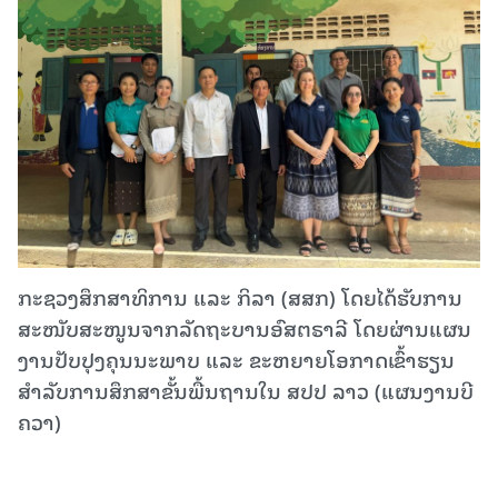
ກະຊວງສຶກສາທິການ ແລະ ກິລາ (ສສກ) ໂດຍໄດ້ຮັບການ
ສະໜັບສະໜູນຈາກລັດຖະບານອົສຕຣາລີ ໂດຍຜ່ານແຜນ
ງານປັບປຸງຄຸນນະພາບ ແລະ ຂະຫຍາຍໂອກາດເຂົ້າຮຽນ
ສຳລັບການສຶກສາຂັ້ນພື້ນຖານໃນ ສປປ ລາວ (ແຜນງານບີ
ຄວາ)