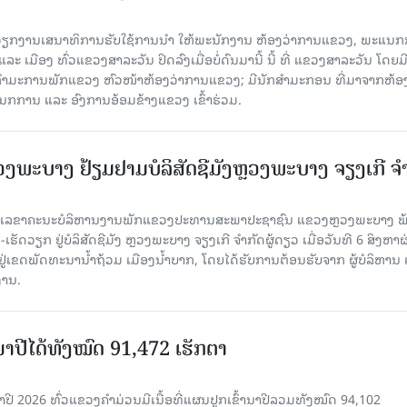
ັບວຽກງານເສນາທິການຮັບໃຊ້ການນໍາ ໃຫ້ພະນັກງານ ຫ້ອງວ່າການແຂວງ, ພະແນກ
 ເມືອງ ທົ່ວແຂວງສາລະວັນ ປິດລົງເມື່ອ​ບໍ່​ດົນ​ມາ​ນີ້ ນີ້ ທີ່ ແຂວງສາລະວັນ ໂດຍ​ມ
ກຳມະການພັກແຂວງ ຫົວໜ້າຫ້ອງວ່າການແຂວງ; ມີນັກສຳມະກອນ ທີ່ມາຈາກຫ້ອງ
ກການ ແລະ ອົງການອ້ອມຂ້າງແຂວງ ເຂົ້າຮ່ວມ.
ະບາງ ຢ້ຽມ​ຢາມບໍ​ລິ​ສັດຊີມັງຫຼວງພະບາງ ຈຽງເກີ ຈໍ
ົງ ເລ​ຂາ​ຄະ​ນະ​ບໍ​ລິ​ຫານ​ງານ​ພັກແຂວງປະທານສະພາປະຊາຊົນ ແຂວງຫຼວງພະບາງ 
ັດວຽກ ຢູ່ບໍລິສັດຊີມັງ ຫຼວງພະບາງ ຈຽງເກີ ຈໍາກັດຜູ້ດຽວ ເມື່ອ​ວັນ​ທີ 6 ສິງ​ຫາ​ຜ
ຕັ້ງຢູ່ເຂດພັດທະນານ້ຳຖ້ວມ ເມືອງນໍ້າບາກ, ໂດຍໄດ້ຮັບການຕ້ອນຮັບຈາກ ຜູ້ບໍລິຫານ
ານ.
ານາປີໄດ້ທັງໝົດ 91,472 ເຮັກຕາ
າປີ 2026 ທົ່ວແຂວງຄໍາມ່ວນມີເນື້ອທີ່ແຜນປູກເຂົ້ານາປີລວມທັງໝົດ 94,102