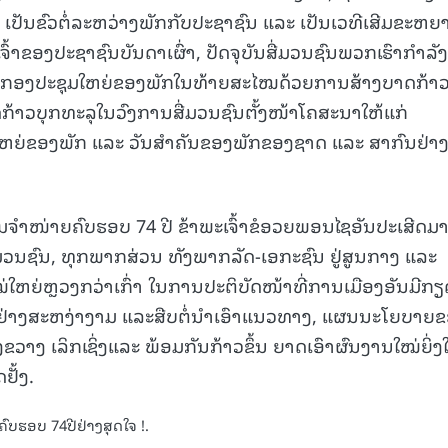
, ເປັນຂົວຕໍ່ລະຫວ່າງພັກກັບປະຊາຊົນ ແລະ ເປັນເວທີເສີມຂະຫຍ
ົ້າຂອງປະຊາຊົນບັນດາເຜົ່າ, ປັດຈຸບັນສື່ມວນຊົນພວກເຮົາກໍາລັງ
 ກອງປະຊຸມໃຫຍ່ຂອງພັກໃນທ້າຍສະໄໝດ້ວຍການສ້າງບາດກ້າວ
ດກ້າວບຸກທະລຸໃນວົງການສື່ມວນຊົນຕັ້ງໜ້າໂຄສະນາໃຫ້ແກ່
ຫຍ່ຂອງພັກ ແລະ ວັນສໍາຄັນຂອງພັກຂອງຊາດ ແລະ ສາກົນຢ່າ
ິມຈຳໜ່າຍຄົບຮອບ 74 ປີ ຂ້າພະເຈົ້າຂໍອວຍພອນໄຊອັນປະເສີດມາ
ມວນຊົນ, ທຸກພາກສ່ວນ ທັງພາກລັດ-ເອກະຊົນ ຢູ່ສູນກາງ ແລະ
ໃໝ່ໃຫຍ່ຫຼວງກວ່າເກົ່າ ໃນການປະຕິບັດໜ້າທີ່ການເມືອງອັນມີກຽ
ດຢ່າງສະຫງ່າງາມ ແລະສືບຕໍ່ນໍາເອົາແນວທາງ, ແຜນນະໂຍບາຍ
ງຂວາງ ເລິກເຊິ່ງແລະ ພ້ອມກັນກ້າວຂຶ້ນ ຍາດເອົາຜົນງານໃໝ່ຍິ່ງ
ຢັ້ງ.
ຄົບຮອບ 74ປີຢ່າງສຸດໃຈ !.