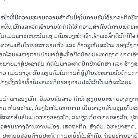
15.040(07-08-20
ໜຶ່ງທີ່ມີຄວາມໝາຍຄວາມສຳຄັນຍິ່ງໃນການຮັບໃຊ້ພາລະກິດປົ
ະສະນັ້ນ,ພັກແລະລັດເຮົາຍາມໃດກໍໄດ້ໃຫ້ຄວາມສຳຄັນຕໍ່ການພັດທ
ົນແມ່ນພາຫະນະອັນແຫຼມຄົມຂອງພັກເຮົາ,ຂ້າພະເຈົ້າດີອົກດີໃຈ
ເຖິງຄວາມເຕີບໃຫຍ່ຂະຫຍາຍຕົວ ແລະ ກ້າວສູ່ທັນສະໄໝ ຂອງວົງກາ
ດໄລຍະແຫ່ງການນໍາພາຕໍ່ສູ້ເພື່ອປົດປ່ອຍປະເທດຊາດ ຍາດເອົ
ພາບມາສູ່ປະຊາຊົນ ກໍຄືໃນພາລະກິດປົກປັກຮັກສາ ແລະ ສ້າງສ
ວ ແມ່ນອາວຸດອັນແຫຼມຄົມໃນການຕໍ່ສູ້ຢູ່ໃນສະໜາມຮົບດ້ານກ
່າງຕັ້ງໜ້າເຂົ້າໃນພາລະກິດຂອງການປະຕິວັດໃນແຕ່ລະໄລຍະ.
ານນໍາພາຂອງພັກ, ສື່ມວນຊົນລາວ ໄດ້ຍົກສູງຄຸນນະພາບວຽກງານ
ນນະພາບ ທັນສະໄໝ, ວ່ອງໄວທັນເຫດການ ເປັນອາວຸດອັນແຫຼມຄົມຂ
 ສຶກສາອົບຮົມແນວທາງຂອງພັກ, ລະບຽບກົດໝາຍຂອງລັດ, ປຸກ
່າວສານທາງດ້ານການເມືອງ, ເສດຖະກິດ, ສັງຄົມ, ວິທະຍາສາດ, 
ງ, ປະກອບສ່ວນຕ້ານປະກົດການຫຍໍ້ທໍ້ໃນສັງຄົມ, ຖ້ອຍທຳນອງບ