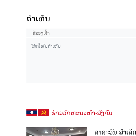
ຄໍາເຫັນ
ຂ່າວວັດທະນະທຳ-ສັງຄົມ
ສາລະວັນ ສໍາເລ