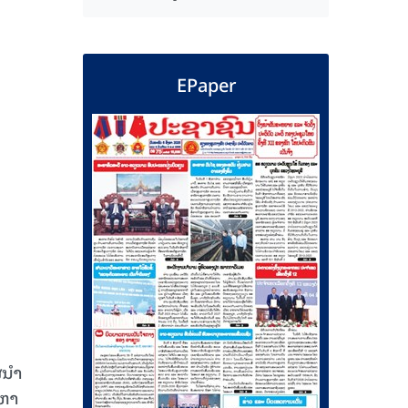
EPaper
ນໍາ
ງຫາ