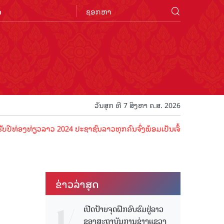
n
ວັນສຸກ ທີ 7 ສິງຫາ ຄ.ສ. 2026
ງທ່ຽວລາວ 2024 ປະຊາຊົນລາວທຸກຄົນຈົ່ງພ້ອມເປັນເຈົ້າພາບທີ່ດີ ຕ້ອນຮັບນັກ
ຂ່າວ​ລ່າ​ສຸດ
ເປີດປ້າຍຈຸດຝຶກອົບຮົມຢູ່ລາວ
ຂອງສະຖາບັນການຊ່າງແຂວງ