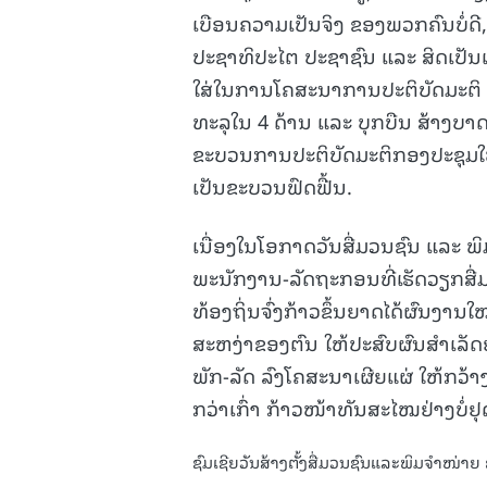
ເບືອນຄວາມເປັນຈິງ ຂອງພວກຄົນບໍ່ດີ
ປະຊາທິປະໄຕ ປະຊາຊົນ ແລະ ສິດເປັນເຈ
ໃສ່ໃນການໂຄສະນາການປະຕິບັດມະຕິ
ທະລຸໃນ 4 ດ້ານ ແລະ ບຸກບືນ ສ້າງບາ
ຂະບວນການປະຕິບັດມະຕິກອງປະຊຸມໃ
ເປັນຂະບວນຟົດຟື້ນ.
ເນື່ອງໃນໂອກາດວັນສື່ມວນຊົນ ແລະ ພ
ພະນັກງານ-ລັດຖະກອນທີ່ເຮັດວຽກສື່
ທ້ອງຖິ່ນຈົ່ງກ້າວຂຶ້ນຍາດໄດ້ຜົນງານ
ສະຫງ່າຂອງຕົນ ໃຫ້ປະສົບຜົນສໍາເລັ
ພັກ-ລັດ ລົງໂຄສະນາເຜີຍແຜ່ ໃຫ້ກວ້າ
ກວ່າເກົ່າ ກ້າວໜ້າທັນສະໄໝຢ່າງບໍ່ຢຸດ
ຊົມເຊີຍວັນສ້າງຕັ້ງສື່ມວນຊົນແລະພິມຈຳໜ່າຍ 