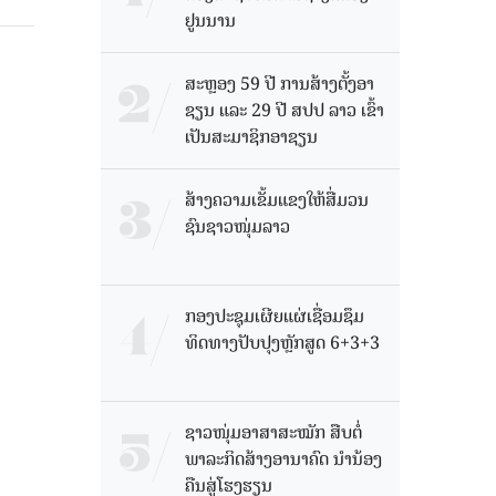
ຢູນນານ
ສະຫຼອງ 59 ປີ ການສ້າງຕັ້ງອາ
ຊຽນ ແລະ 29 ປີ ສປປ ລາວ ເຂົ້າ
ເປັນສະມາຊິກອາຊຽນ
ສ້າງຄວາມເຂັ້ມແຂງໃຫ້ສື່ມວນ
ຊົນຊາວໜຸ່ມລາວ
ກອງປະຊຸມເຜີຍແຜ່ເຊື່ອມຊຶມ
ທິດທາງປັບປຸງຫຼັກສູດ 6+3+3
ຊາວໜຸ່ມອາສາສະໝັກ ສືບຕໍ່
ພາລະກິດສ້າງອານາຄົດ ນໍານ້ອງ
ຄືນສູ່ໂຮງຮຽນ