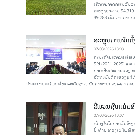
ເຮັກຕາ,ຄາດຄະເນຜົນຜະ
ສະບຽງອາຫານ 54,319 ເ
39,783 ເຮັກຕາ, ຄາດຄ
ສະຫຼຸບການຈັດຕ
07/08/2026 13:09
ຄະນະກຳມະການອະໄພຍະໂ
5 ປີ (2021-2025) ແລະ 
ການເປັນປະທານຂອງ ທ່
ລັດຖະມົນຕີກະຊວງຍຸຕ
ກໍາມະການອະໄພຍະໂທດລະດັບຊາດ, ບັນດາທ່ານກອງເລຂາ ຄະນະ
ສື່ມວນຊົນແມ່ນຂົ
07/08/2026 13:07
ເນື່ອງໃນໂອກາດວັນສ້າງຕ
ນີ້ ທ່ານ ທອງໃບ ໂພທິ