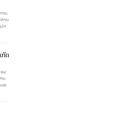
ການ,
ີທ່ານ
ວ່າ
າກັດ
ພ້ອມ
່ານ​
 ແລະ