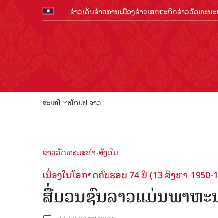
ຂ່າວເດັ່ນ
ຂ່າວການເມືອງ
ຂ່າວເສດຖະກິດ
ຂ່າວວັດທະນະທ
ສະເໜີ
ພັກປປ ລາວ
ຂ່າວວັດທະນະທຳ-ສັງຄົມ
ເນື່ອງໃນໂອກາດຄົບຮອບ 74 ປີ (13 ສິງຫາ 1950-
ສື່ມວນຊົນລາວແມ່ນພາຫະນ