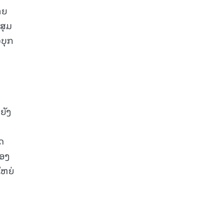
າຍ
ສຸມ
ບຸກ
ງ
ຍັງ
ດ
ຂອງ
ໃຫຍ່