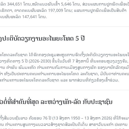
ລິດ 344,651 ໂຕນ,ໝົດແນວພັນເຂົ້າ 5,646 ໂຕນ, ສ່ວນແຜນການປູກພືດເພື່ອເປ
ຮັກຕາ, ຄາດຄະເນຜົນຜະລິດ 197,009 ໂຕນ; ແຜນການປູກພືດເພື່ອເປັນສິນຄ້າ
ະເນຜົນຜະລິດ 147,641 ໂຕນ.
ັ້ງປະຕິບັດວຽກງານອະໄພຍະໂທດ 5 ປີ
ທດລະດັບຊາດ ໄດ້ຈັດກອງປະຊຸມສະຫຼຸບການຈັດຕັ້ງປະຕິບັດວຽກງານອະໄພຍ
ວາງທິດທາງ 5 ປີ (2026-2030) ຂຶ້ນໃນວັນທີ 7 ສິງຫານີ້ ທີ່ນະຄອນຫຼວງວຽງຈັນ
ານ ຄໍາພັນ ພົມມະທັດ ກຳມະການກົມການເມືອງສູນກາງພັກ ຮອງນາຍົກລັດຖະມົ
ິທຳ ທັງເປັນປະທານຄະນະກຳມະການອະໄພຍະໂທດ ລະດັບຊາດ, ມີບັນດາທ່ານຄະ
ກຳມະການອະໄພຍະໂທດລະດັບຊາດ ແລະ ພາກສ່ວນທີ່ກ່ຽວຂ້ອງເຂົ້າຮ່ວມ.
ວຕໍ່ທີ່ສໍາຄັນທີ່ສຸດ ລະຫວ່າງພັກ-ລັດ ກັບປະຊາຊົນ
ັ້ງສື່ມວນຊົນລາວ ຄົບຮອບ 76 ປີ (13 ສິງຫາ 1950 – 13 ສິງຫາ 2026) ທີ່ໃກ້ຈະມ
ສານ ກໍາມະການສູນກາງແນວລາວສ້າງຊາດສິລະປິນດີເດັ່ນ ສາຂາວັນນະກໍາ ປະທານ