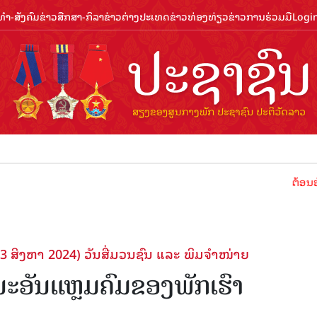
ຳ-ສັງຄົມ
ຂ່າວສືກສາ-ກິລາ
ຂ່າວຕ່າງປະເທດ
ຂ່າວທ່ອງທ່ຽວ
ຂ່າວການຮ່ວມມື
Logi
ຕ້ອນຮັບປີທ່ອ
13 ສິງຫາ 2024) ວັນສື່ມວນຊົນ ແລະ ພິມຈຳໜ່າຍ
ະອັນແຫຼມຄົມຂອງພັກເຮົາ