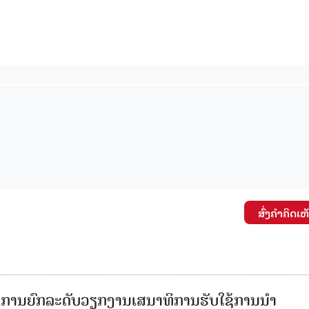
ສົ່ງຄໍາຄິດເຫ
ັດການຍົກລະດັບວຽກງານເສນາທິການຮັບໃຊ້ການນໍາ