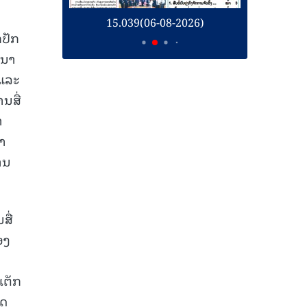
26)
15.039(06-08-2026)
1
ກປັກ
ະນາ
 ແລະ
ນສື່
າ
າ
ານ
ສື່
ອງ
ເຕັກ
ຶດ