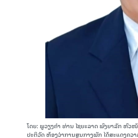
ໂດຍ: ພູວຽງຄຳ ທ່ານ ໄຊຍະລາດ ພົງຍາລັກ ຫົວໜ
ປະຕິວັດ ຫ້ອງວ່າການສູນກາງພັກ ໄດ້ສະແດງຄວາມຮ