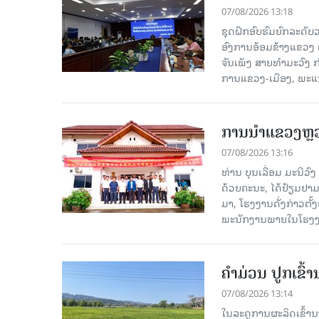
07/08/2026 13:18
ຊຸດຝຶກອົບຮົມຍົກລະດ
ອົງການອ້ອມຂ້າງແຂວງ ແລະ
ຈັນເພັງ ສາຍທຳມະວົງ 
ການແຂວງ-ເມືອງ, ພະແນ
ການນຳແຂວງຫຼວງພ
07/08/2026 13:16
ທ່ານ ບຸນເລື່ອມ ມະນີວ
ດ້ວຍຄະນະ, ໄດ້ຢ້ຽມຢາມ-ເຮ
ມາ, ໂຮງ​ງານ​ດັ່ງ​ກ່າວ
ພະນັກງານພາຍໃນໂຮງງ
ຄໍາມ່ວນ ປູກເຂົ້
07/08/2026 13:14
ໃນລະດູການຜະລິດເຂົ້ານ