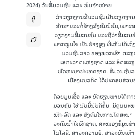
2024) ວັນສື່ມວນຊົນ ແລະ ພິມຈຳໜ່າຍ
ວ່າ:ວຽກງານສື່ມວນຊົນເປັນວຽກງານ
ຮັກສາແລະກໍ່ສ້າງສັງຄົມນິຍົມ,ເພາ
ວຽກງານສື່ມວນຊົນ ແລະຖືວ່າສື່ມວນຊ
ພາກພູມໃຈ ເປັນຢ່າງສູງ ທີ່ເຫັນໄດ້
ມວນຊົນລາວ ຂອງພວກເຮົາ ຕະຫຼອ
ເອກະລາດແຫ່ງຊາດ ແລະ ອິດສະຫຼະ
ພັດທະນາປະເທດຊາດ. ສື່ມວນຊົນລາ
ເມືອງແນວຄິດ ໄດ້ປະກອບສ່ວນຢ
ດ້ວຍມູນເຊື້ອ ແລະ ບົດຮຽນພາຍໃຕ້ກ
ມວນຊົນ ໃຫ້ນັບມື້ນັບດີຂຶ້ນ, ມີຄຸ
ພັກ-ລັດ ແລະ ສັງຄົມໃນການໂຄສະນາ
ລະດົມນໍ້າໃຈຮັກຊາດ, ສະໜອງຂໍ້ມູນຂ
ໂນໂລຊີ, ສາລະຄວາມຮູ້, ສາລະບັນເທິ