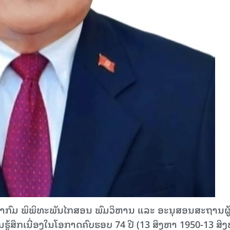
້າກົມ ພິພິທະພັນໄກສອນ ພົມວິຫານ ແລະ ອະນຸສອນສະຖານຜູ້
ູ້ສຶກເນື່ອງໃນໂອກາດຄົບຮອບ 74 ປີ (13 ສິງຫາ 1950-13 ສິ