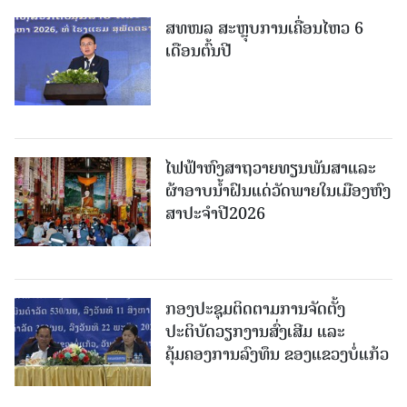
ສທໜລ ສະຫຼຸບການເຄື່ອນໄຫວ 6
ເດືອນຕົ້ນປີ
ໄຟຟ້າຫົງສາຖວາຍທຽນພັນສາແລະ
ຜ້າອາບນໍ້າຝົນແດ່ວັດພາຍໃນເມືອງຫົງ
ສາປະຈໍາປີ2026
ກອງປະຊຸມຕິດຕາມການຈັດຕັ້ງ
ປະຕິບັດວຽກງານສົ່ງເສີມ ແລະ
ຄຸ້ມຄອງການລົງທຶນ ຂອງແຂວງບໍ່ແກ້ວ