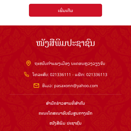
ເພີ່ມເຕີມ
ໜັງສືພິມປະຊາຊົນ
ຖະໜົນກຳແພງເມືອງ ນະຄອນຫຼວງວຽງຈັນ
ໂທລະສັບ: 021336111 - ແຟັກ: 021336113
ອີເມວ:
pasaxonn@yahoo.com
ສຳ​ນັກ​ຂ່າວ​ສານ​ທີ່​ສຳ​ຄັນ​
ຄະນະໂຄສະນາອົບຮົມ​ສູນ​ກາງ​ພັກ
ໜັງສືພິມ ປະ​ຊາ​ຊົນ