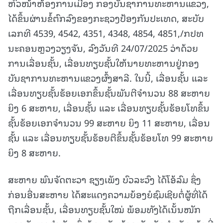
ຫົວໜ້າຫ້ອງການເມືອງ ກອງບັນຊາການທະຫານແຂວງ,
ໄດ້ຂຶ້ນຜ່ານຂໍ້ຕົກລົງຂອງກະຊວງປ້ອງກັນປະເທດ, ສະບັບ
ເລກທີ 4539, 4542, 4351, 4348, 4854, 4851,/ກປທ
ນະຄອນຫຼວງວຽງຈັນ, ລົງວັນທີ 24/07/2025 ວ່າດ້ວຍ
ການເລື່ອນຊັ້ນ, ເລື່ອນທຽບຊັ້ນໃຫ້ນາຍທະຫານຢູ່ກອງ
ບັນຊາການທະຫານແຂວງຜົ້ງສາລີ. ໃນນີ້, ເລື່ອນຊັ້ນ ແລະ
ເລື່ອນທຽບຊັ້ນຮ້ອຍເອກຂຶ້ນຊັ້ນພັນຕີຈໍານວນ 88 ສະຫາຍ
ຍິງ 6 ສະຫາຍ, ເລື່ອນຊັ້ນ ແລະ ເລື່ອນທຽບຊັ້ນຮ້ອຍໂທຂຶ້ນ
ຊັ້ນຮ້ອຍເອກຈໍານວນ 99 ສະຫາຍ ຍິງ 11 ສະຫາຍ, ເລື່ອນ
ຊັ້ນ ແລະ ເລື່ອນທຽບຊັ້ນຮ້ອຍຕີຂຶ້ນຊັ້ນຮ້ອຍໂທ 99 ສະຫາຍ
ຍິງ 8 ສະຫາຍ.
ສະຫາຍ ພົນຈັດຕະວາ ຊຽງເພັງ ບົວລະວົງ ໄດ້ໂອ້ລົມ ຊຶ່ງ
ກ່ອນອື່ນສະຫາຍ ໄດ້ສະແດງຄວາມຍ້ອງຍໍຊົມເຊີຍຕໍ່ຜູ້ທີ່ໄດ້
ຖືກເລື່ອນຊັ້ນ, ເລື່ອນທຽບຊັ້ນໃໝ່ ພ້ອມທັງໄດ້ເນັ້ນໜັກ