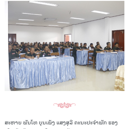
ສະຫາຍ ພັນໂທ ບຸນເພັງ ແສງສຸລີ ຄະນະປະຈໍາພັກ ຮອງ