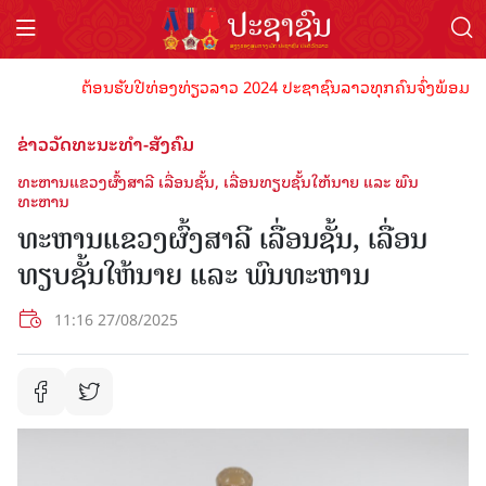
ຕ້ອນຮັບປີທ່ອງທ່ຽວລາວ 2024 ປະຊາຊົນລາວທຸກຄົນຈົ່ງພ້ອມເປັນເຈົ້
ຂ່າວວັດທະນະທຳ-ສັງຄົມ
ທະຫານແຂວງຜົ້ງສາລີ ເລື່ອນຊັ້ນ, ເລື່ອນທຽບຊັ້ນໃຫ້ນາຍ ແລະ ພົນ
ທະຫານ
ທະຫານແຂວງຜົ້ງສາລີ ເລື່ອນຊັ້ນ, ເລື່ອນ
ທຽບຊັ້ນໃຫ້ນາຍ ແລະ ພົນທະຫານ
11:16 27/08/2025