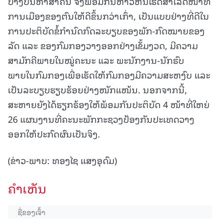
ບາງບັນຫາສໍາຄັນ ຈົ່ງພ້ອມກັນຫ້າວຫັນເຮັດສໍາເລັດໜ້າທີ່
ການເມືອງຂອງຕົນໃຫ້ດີຂຶ້ນກວ່າເກົ່າ, ເປັນແບບຢ່າງທີ່ດີໃນ
ການປະຕິບັດຂໍ້ກໍານົດກົດລະບຽບຂອງພັກ-ກົດໝາຍຂອງ
ລັດ ແລະ ຂອງກົມກອງວາງອອກຢ່າງເຂັ້ມງວດ, ມີຄວາມ
ສາມັກຄີພາຍໃນໝູ່ຄະນະ ແລະ ພະນັກງານ-ນັກຮົບ
ພາຍໃນກົມກອງເພື່ອເຮັດໃຫ້ກົມກອງມີຄວາມສະຫງົບ ແລະ
ເປັນລະບຽບຮຽບຮ້ອຍຢ່າງໜັກແໜ້ນ. ນອກຈາກນີ້,
ສະຫາຍຍັງໄດ້ຮຽກຮ້ອງໃຫ້ພ້ອມກັນປະຕິບັດ 4 ໜ້າທີ່ໃຫຍ່
26 ແຜນງານທີ່ຄະນະພັກກະຊວງປ້ອງກັນປະເທດວາງ
ອອກໃຫ້ປະກົດຜົນເປັນຈິງ.
(ຂ່າວ-ພາບ: ທອງໄຊ ແສງອຸດົມ)
ຄໍາເຫັນ