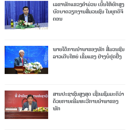
ເລຂາພັກແຂວງຄໍາມ່ວນ ເນັ້ນໃຫ້ຍົກສູງ
ບົດບາດວຽກງານສື່ມວນຊົນ ໃນຍຸກດິຈິ
ຕອນ
ພາຍໃຕ້ການນໍາພາຂອງພັກ ສື່ມວນຊົນ
ລາວເຕີບໃຫຍ່ ເຂັ້ມແຂງ ຢ່າງບໍ່ຢຸດຢັ້ງ
ສານປະຊາຊົນສູງສຸດ ເຊື່ອມຊຶມມະຕິວ່າ
ດ້ວຍການເພີ່ມທະວີການນຳພາຂອງ
ພັກ