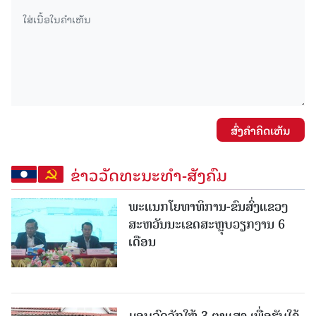
ສົ່ງຄໍາຄິດເຫັນ
ຂ່າວວັດທະນະທຳ-ສັງຄົມ
ພະແນກໂຍທາທິການ-ຂົນສົ່ງແຂວງ
ສະຫວັນນະເຂດສະຫຼຸບວຽກງານ 6
ເດືອນ
ມອບລົດຈັກໃຫ້ 3 ຕາແສງ ເພື່ອຮັບໃຊ້