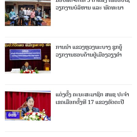
ວຽກງານບໍລິຫານ ແລະ ພັດທະນາ
ການນຳ ແຂວງຫຼວງພະບາງ ຊຸກຍູ້
ວຽກງານຮອບດ້ານຢູ່ເມືອງວຽງຄໍາ
ແຕ່ງຕັ້ງ ຄະນະສະມາຊິກ ສພຊ ປະຈຳ
ເຂດເລືອກຕັ້ງທີ 17 ແຂວງອັດຕະປື