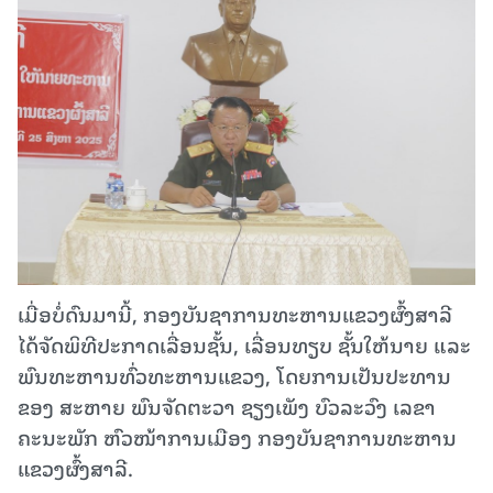
ເມື່ອບໍ່ດົນມານີ້, ກອງບັນຊາການທະຫານແຂວງຜົ້ງສາລີ
ໄດ້ຈັດພິທີປະກາດເລື່ອນຊັ້ນ, ເລື່ອນທຽບ ຊັ້ນໃຫ້ນາຍ ແລະ
ພົນທະຫານທົ່ວທະຫານແຂວງ, ໂດຍການເປັນປະທານ
ຂອງ ສະຫາຍ ພົນຈັດຕະວາ ຊຽງເພັງ ບົວລະວົງ ເລຂາ
ຄະນະພັກ ຫົວໜ້າການເມືອງ ກອງບັນຊາການທະຫານ
ແຂວງຜົ້ງສາລີ.