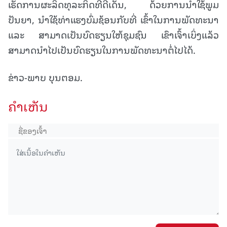
ເຮັດການຜະລິດທຸລະກິດທີ່ດີເດັ່ນ, ດ້ວຍການນຳໃຊ້ພູມ
ປັນຍາ, ນໍາໃຊ້ທ່າແຮງບົ່ມຊ້ອນກັບທີ່ ເຂົ້າໃນການພັດທະນາ
ແລະ ສາມາດເປັນບົດຮຽນໃຫ້ຊຸມຊົນ ເຂົາເຈົ້າເບິ່ງແລ້ວ
ສາມາດນຳໄປເປັນບົດຮຽນໃນການພັດທະນາຕໍ່ໄປໄດ້.
ຂ່າວ-ພາບ ບຸນຕອມ.
ຄໍາເຫັນ