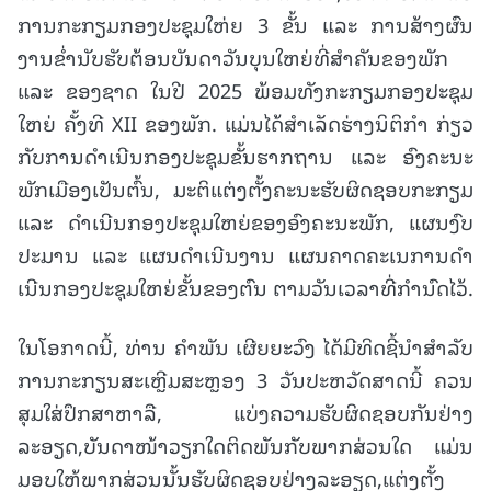
ການກະກຽມກອງປະຊຸມໃຫ່ຍ 3 ຂັ້ນ ແລະ ການສ້າງຜົນ
ງານຂໍ່ານັບຮັບຕ້ອນບັນດາວັນບຸນໃຫຍ່ທີ່ສໍາຄັນຂອງພັກ
ແລະ ຂອງຊາດ ໃນປີ 2025 ພ້ອມທັງກະກຽມກອງປະຊຸມ
ໃຫຍ່ ຄັ້ງທີ XII ຂອງພັກ. ແມ່ນໄດ້ສໍາເລັດຮ່າງນິຕິກໍາ ກ່ຽວ
ກັບການດໍາເນີນກອງປະຊຸມຂັ້ນຮາກຖານ ແລະ ອົງຄະນະ
ພັກເມືອງເປັນຕົ້ນ, ມະຕິແຕ່ງຕັ້ງຄະນະຮັບຜິດຊອບກະກຽມ
ແລະ ດໍາເນີນກອງປະຊຸມໃຫຍ່ຂອງອົງຄະນະພັກ, ແຜນງົບ
ປະມານ ແລະ ແຜນດໍາເນີນງານ ແຜນຄາດຄະເນການດໍາ
ເນີນກອງປະຊຸມໃຫຍ່ຂັ້ນຂອງຕົນ ຕາມວັນເວລາທີ່ກໍານົດໄວ້.
ໃນໂອກາດນີ້, ທ່ານ ຄຳພັນ ເຜີຍຍະວົງ ໄດ້ມີທິດຊີ້ນຳສໍາລັບ
ການກະກຽນສະເຫຼີມສະຫຼອງ 3 ວັນປະຫວັດສາດນີ້ ຄວນ
ສຸມໃສ່ປຶກສາຫາລື, ແບ່ງຄວາມຮັບຜິດຊອບກັນຢ່າງ
ລະອຽດ,ບັນດາໜ້າວຽກໃດຕິດພັນກັບພາກສ່ວນໃດ ແມ່ນ
ມອບໃຫ້ພາກສ່ວນນັ້ນຮັບຜິດຊອບຢ່າງລະອຽດ,ແຕ່ງຕັ້ງ