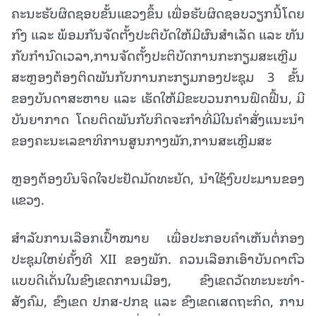
ຄະນະຮັບຜິດຊອບຂັ້ນແຂວງຂຶ້ນ ເພື່ອຮັບຜິດຊອບວຽກນີ້ໂດຍ
ກົງ ແລະ ພ້ອມກັນຈັດຕັ້ງປະຕິບັດໃຫ້ມີຜົນສໍາເລັດ ແລະ ທັນ
ກັບກໍານົດເວລາ,ການຈັດຕັ້ງປະຕິບັດການກະກຽມສະເຫຼີມ
ສະຫຼອງຕ້ອງຕິດພັນກັບການກະກຽມກອງປະຊຸມ 3 ຂັ້ນ
ຂອງບັນດາສະຫາຍ ແລະ ເຮັດໃຫ້ມີຂະບວນການຟົດຟື້ນ, ມີ
ບັນຍາກາດ ໂດຍຕິດພັນກັບກິດຈະກໍາທີ່ມີໃນຄໍາສັ່ງແນະນໍາ
ຂອງຄະນະເລຂາທິການສູນກາງພັກ,ການສະເຫຼີມສະ
ຫຼອງຕ້ອງບົນຈິດໃຈປະຢັດມັດທະຍັດ, ນໍາໃຊ້ງົບປະມານຂອງ
ແຂວງ.
ສຳລັບການເລືອກເປົ້າໝາຍ ເພື່ອປະກອບຄຳເຫັນຕໍ່ກອງ
ປະຊຸມໃຫຍ່ຄັ້ງທີ XII ຂອງພັກ. ຄວນເລືອກເອົາບັນດາຕົວ
ແບບດີເດັ່ນໃນຂົງເຂດການເມືອງ, ຂົງເຂດວັດທະນະທຳ-
ສັງຄົມ, ຂົງເຂດ ປກສ-ປກຊ ແລະ ຂົງເຂດເສດຖະກິດ, ການ