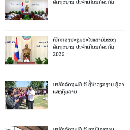
ລັດຖະບານ ປະຈຳເດືອນກໍລະກົດ
ເປີດກອງປະຊຸມສະໄໝສາມັນຂອງ
ລັດຖະບານ ປະຈໍາເດືອນກໍລະກົດ
2026
ນາຍົກລັດຖະມົນຕີ ຊີ້ນຳວຽກງານ ຢູ່ຕາ
ແສງຕຸ້ມລານ
ນາຍົກລັດຖະມົນຕີ ຊຸກຍູ້ໂຄງການ