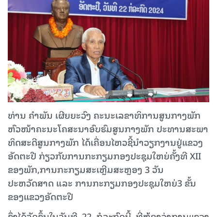
ທ່ານ ຄຳພັນ ເຜີຍຍະວົງ ຄະນະເລຂາທິການສູນກາງພັກ
ຫົວໜ້າຄະນະໂຄສະນາອົບຮົມສູນກາງພັກ ປະທານສະພາ
ທິດສະດີສູນກາງພັກ ໄດ້ເຄື່ອນໄຫວຊີ້ນຳວຽກງານຢູ່ແຂວງ
ອັດຕະປື ກ່ຽວກັບການກະກຽມກອງປະຊຸມໃຫຍ່ຄັ້ງທີ XII
ຂອງພັກ,ການກະກຽມສະເຫຼີມສະຫຼອງ 3 ວັນ
ປະຫວັດສາດ ແລະ ການກະກຽມກອງປະຊຸມໃຫຍ່3 ຂັ້ນ
ຂອງແຂວງອັດຕະປື
ຊຶ່ງໄດ້ຈັດຂຶ້ນໃນວັນທີ 22 ກໍລະກົດນີ້ ທີ່ຫ້ອງວ່າການແຂວງ