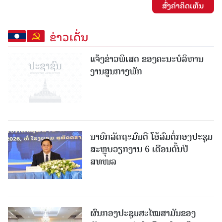
ສົ່ງຄໍາຄິດເຫັນ
ຂ່າວເດັ່ນ
ແຈ້ງຂ່າວພິເສດ ຂອງຄະນະບໍລິຫານ
ງານສູນກາງພັກ
ນາຍົກລັດຖະມົນຕີ ໂອ້ລົມຕໍ່ກອງປະຊຸມ
ສະຫຼຸບວຽກງານ 6 ເດືອນຕົ້ນປີ
ສທໜລ
ຜົນກອງປະຊຸມສະໄໝສາມັນຂອງ