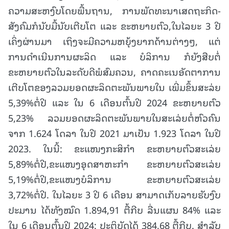
ຄວາມສະຫງົບໂດຍພື້ນຖານ, ການພັດທະນາເສດຖະກິດ-
ສັງຄົມກໍນັບມື້ນັບເຕີບໂຕ ແລະ ຂະຫຍາຍຕົວ,ໃນໄລຍະ 3 ປີ
ເຄິ່ງຜ່ານມາ ເຖິງຈະມີຄວາມຫຍຸ້ງຍາກດ້ານຕ່າງໆ, ແຕ່
ການດຳເນີນການຜະລິດ ແລະ ບໍລິການ ກໍຍັງສືບຕໍ່
ຂະຫຍາຍຕົວໃນລະດັບດີພໍສົມຄວນ, ຄາດຄະເນອັດຕາການ
ເຕີບໂຕຂອງລວມຍອດຜະລິດຕະພັນພາຍໃນ ເພີ່ມຂຶ້ນສະລ່ຍ
5,39%ຕໍ່ປີ ແລະ ໃນ 6 ເດືອນຕົ້ນປີ 2024 ຂະຫຍາຍຕົວ
5,23% ລວມຍອດຜະລິດຕະພັນພາຍໃນສະເລ່ຍຕໍ່ຫົວຄົນ
ຈາກ 1.624 ໂດລາ ໃນປີ 2021 ມາເປັນ 1.923 ໂດລາ ໃນປີ
2023. ໃນນີ້: ຂະແໜງກະສິກໍາ ຂະຫຍາຍຕົວສະເລ່ຍ
5,89%ຕໍ່ປີ,ຂະແໜງອຸດສາຫະກໍາ ຂະຫຍາຍຕົວສະເລ່ຍ
5,19%ຕໍ່ປີ,ຂະແໜງບໍລິການ ຂະຫຍາຍຕົວສະເລ່ຍ
3,72%ຕໍ່ປີ. ໃນໄລຍະ 3 ປີ 6 ເດືອນ ສາມາດເກັບລາຍຮັບງົບ
ປະມານ ໄດ້ທັງໝົດ 1.894,91 ຕື້ກີບ ລື່ນແຜນ 84% ແລະ
ໃນ 6 ເດືອນຕົ້ນປີ 2024: ປະຕິບັດໄດ້ 384,68 ຕື້ກີບ. ສຳລັບ