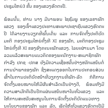
ປະຊຸມໃຫຍ່3 ຂັ້ນ ຂອງແຂວງອັດຕະປື.
ພ້ອມນັ້ນ, ທ່ານ ນາງ ມີນາພອນ ໄຊຊົມພູ ຮອງເລຂາພັກ
ແຂວງ ຮອງເຈົ້າແຂວງປະທານສະພາປະຊາຊົນແຂວງອັດຕະ
ປື ໄດ້ລາຍງານວຽກທີ່ພົ້ນເດັ່ນ ແລະ ການຈັດຕັ້ງປະຕິບັດ
ມະຕິ ກອງປະຊຸມໃຫຍ່ຄັ້ງທີ XI ຂອງພັກ, ມະຕິກອງປະຊຸມ
ໃຫຍ່ຄັ້ງທີ XI ຂອງອົງຄະນະພັກແຂວງ. ໄລຍະຜ່ານມາ ໂດຍ
ລວມແລ້ວສະພາບແນວຄິດຂອງພະນັກງານ-ສະມາຊິກພັກ
ກໍາລັງ ປກຊ -ປກສ ຍັງມີຄວາມເຊື່ອໝັ້ນຢ່າງໜັກແໜ້ນຕໍ່
ການນໍາພາຂອງພັກ ຊຶ່ງສະແດງອອກໃນການປະກອບສ່ວນ
ເຂົ້າໃນການປະຕິບັດໜ້າທີ່ວຽກງານທີ່ພັກ-ລັດ ກໍຄືການ
ຈັດຕັ້ງມອບໝາຍໃຫ້ມີຜົນສຳເລັດເປັນຢ່າງດີ, ພ້ອມທັງມີ
ຄວາມສາມັກຄີເປັນປຶກແຜ່ນແໜ້ນໜາໃນທົ່ວແຂວງ ແລະ
ໃຫ້ການສະໜັບສະໜູນໃນການຈັດຕັ້ງປະຕິບັດແນວທາງ
ນະໂຍບາຍຂອງພັກ ແລະ ລັດ, ເຮັດໃຫ້ທົ່ວແຂວງອັດຕະປືມີ