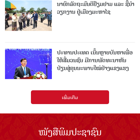
ນາຍົກລັດຖະມົນຕີຢ້ຽມຢາມ ແລະ ຊີ້ນຳ
ວຽກງານ ຢູ່ເມືອງມະຫາໄຊ
ປະທານປະເທດ ເນັ້ນຫຼາຍບັນຫາເພື່ອ
ໃຫ້ສື່ມວນຊົນ ມີການພັດທະນາຫັນ
ປ່ຽນສູ່ຄຸນນະພາບໃໝ່ຢ່າງແຂງແຮງ
ເພີ່ມເຕີມ
ໜັງສືພິມປະຊາຊົນ