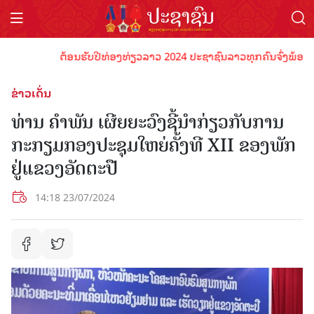
ຕ້ອນຮັບປີທ່ອງທ່ຽວລາວ 2024 ປະຊາຊົນລາວທຸກຄົນຈົ່ງພ້ອມເປັນເຈົ
ຂ່າວເດັ່ນ
ທ່ານ ຄຳພັນ ເຜີຍຍະວົງຊີ້ນຳກ່ຽວກັບການ
ກະກຽມກອງປະຊຸມໃຫຍ່ຄັ້ງທີ XII ຂອງພັກ
ຢູ່ແຂວງອັດຕະປື
14:18 23/07/2024