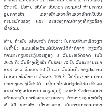
ອັດຕະປື. ມີທ່ານ ພົນໂທ ວັນທອງ ກອງມະນີ ກຳມະການ
ສູນກາງພັກ
ເລຂາພັກແຂວງເຈົ້າແຂວງອັດຕະປື,ບັນ
ຄະນະພັກແຂວງ ແລະ ຂະແໜງການຕ່າງໆທີ່ກ່ຽວຂ້ອງ
ເຂົ້າຮ່ວມ.
ທ່ານ ຄໍາພັນ ເຜີຍຍະວົງ ກ່າວວ່າ: ໃນການລົງມາເຮັດວຽກ
ໃນຄັ້ງນີ້: ແມ່ນເພື່ອເຜີຍແຜ່ບັນດານິຕິກໍາຕ່າງໆ ກ່ຽວກັບ
ການກະກຽມສະເຫຼີມສະຫຼອງ 3 ວັນປະຫວັດສາດ ໃນປີ
2025 ຄື: ວັນສ້າງຕັ້ງພັກ ຄົບຮອບ 70 ປີ, ວັນສະຖາປະນາ
ສປປ ລາວ ຄົບຮອບ 50 ປີ ແລະ ວັນວັນເກີດຂອງປະທານ
ໄກສອນ ພົມວິຫານ ຄົບຮອບ 105 ປີ. ໃຫ້ບັນດາທ່ານການ
ນໍາຂອງແຂວງໄດ້ກໍາໄດ້ ເພື່ອນໍາໄປຈັດຕັ້ງປະຕິບັດ.ເຜີຍແຜ່
ແນະນໍາກ່ຽວກັບການກະກຽມຊຸກຍູ້, ແນະນໍາບົດປະກອບຄໍາ
ເຫັນຂອງບັນດາຕົວແທນຈາກແຂວງ ຕໍ່ກອງປະຊຸມໃຫຍ່ຄັ້ງ
ທີ XII ຂອງພັກ. ເວົ້າສະເພາະ ແມ່ນການກະກຽມກອງ