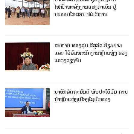
ໄຟຟ້າພະລັງງານແສງຕາເວັນ ຢູ່
ນະຄອນໄກສອນ ພົມວິຫານ
ສະຫາຍ ທອງລຸນ ສີສຸລິດ ຢ້ຽມຢາມ
ແລະ ໂອ້ລົມພະນັກງານຫຼັກແຫຼ່ງ ຂອງ
ແຂວງວຽງຈັນ
ນາຍົກລັດຖະມົນຕີ ພົບປະໂອ້ລົມ ການ
ນຳຫຼັກແຫຼ່ງເມືອງໄຊບົວທອງ