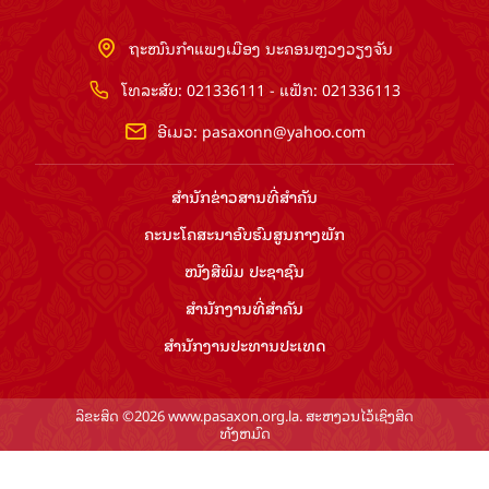
ຖະໜົນກຳແພງເມືອງ ນະຄອນຫຼວງວຽງຈັນ
ໂທລະສັບ: 021336111 - ແຟັກ: 021336113
ອີເມວ:
pasaxonn@yahoo.com
ສຳ​ນັກ​ຂ່າວ​ສານ​ທີ່​ສຳ​ຄັນ​
ຄະນະໂຄສະນາອົບຮົມ​ສູນ​ກາງ​ພັກ
ໜັງສືພິມ ປະ​ຊາ​ຊົນ
ສຳ​ນັກ​ງານ​ທີ່​ສຳ​ຄັນ
ສຳ​ນັກ​ງານ​ປະ​ທານ​ປະ​ເທດ
ລິຂະສິດ ©2026 www.pasaxon.org.la. ສະຫງວນໄວ້ເຊິງສິດ
ທັງຫມົດ