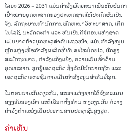
ໄລຍະ 2026 – 2031 ແມ່ນຄຳສັ່ງພັດທະນາເພື່ອຫັນບັນດາ
ເປົ້າໝາຍຍຸດທະສາດຂອງປະເທດຊາດໃຫ້ປະກົດຜົນເປັນ
ຈິງ. ລັດຖະບານກຳນົດການພັດທະນາວິທະຍາສາດ, ເຕັກ
ໂນໂລຊີ, ນະວັດຕະກຳ ແລະ ຫັນເປັນດີຈີຕອນແຫ່ງຊາດ
ແມ່ນບາດກ້າວບຸກທະລຸສຳຄັນແຖວໜ້າ, ແມ່ນກຳລັງໜູນ
ຫຼັກແຫຼ່ງເພື່ອກຳລັງຜະລິດທີ່ທັນສະໄໝໂດຍໄວ, ຍົກສູງ
ສະມັດຖະພາບ, ກຳລັງແກ້ງແຍ້ງ, ຄວາມເປັນເຈົ້າດ້ານ
ຍຸດທະສາດ. ຊຸກຍູ້ເສດຖະກິດ ຊຶ່ງລັດມີບົດບາດຫຼັກ ແລະ
ເສດຖະກິດເອກະຊົນກາຍເປັນກຳລັງໜູນສຳຄັນທີ່ສຸດ.
ໃນຕອນບ່າຍວັນດຽວກັນ, ສະພາແຫ່ງຊາດໄດ້ລົງຄະແນນ
ສຽງຮັບຮອງເອົາ ມະຕິເລືອກຕັ້ງທ່ານ ຫງວຽນວັນ ກ໋ວາງ
ດຳລົງຕຳແໜ່ງເປັນປະທານສານປະຊາຊົນສູງສຸດ.
ຄໍາເຫັນ