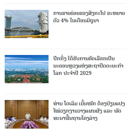
ການຂາຍຍ່ອຍຂອງສິງກະໂປ ຂະຫຍາຍ
ຕົວ 4% ໃນເດືອນມິຖຸນາ
ປັກກິ່ງ ໄດ້ຮັບການຄັດເລືອກເປັນ
ນະຄອນຫຼວງແຫ່ງສະຖາປັດຕະຍະກຳ
ໂລກ ປະຈຳປີ 2029
ທ່ານ ໂຕ​ເລິມ ເນັ້ນໜັກ ຕ້ອງ​ປ່ຽນ​ແປງ​
ໃໝ່​ວຽກ​ງານ​ວາງ​ແຜນ​ຜັງ ແລະ ​ພັດ​
ທະ​ນາ​ພື້ນ​ຖານ​ໂຄງ​ລ່າງ