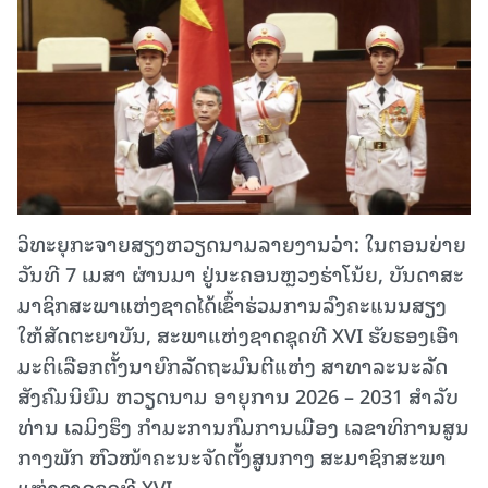
ວິທະຍຸກະຈາຍສຽງຫວຽດນາມລາຍງານວ່າ: ໃນຕອນ​ບ່າຍ​
ວັນ​ທີ 7 ເມ​ສາ ຜ່ານມາ ຢູ່​ນະ​ຄອນຫຼວງຮ່າ​ໂນ້ຍ, ບັນ​ດາ​ສະ​
ມາ​ຊິກ​ສະ​ພາ​ແຫ່ງ​ຊາດ​ໄດ້​ເຂົ້າ​ຮ່ວມ​ການ​ລົງ​ຄະ​ແນນ​ສຽງ​
ໃຫ້​ສັດ​ຕະ​ຍາ​ບັນ, ສະ​ພາ​ແຫ່ງ​ຊາດ​ຊຸດ​ທີ XVI ຮັບ​ຮອງ​ເອົາ​
ມະ​ຕິ​ເລືອກ​ຕັ້ງ​ນາ​ຍົກ​ລັດ​ຖະ​ມົນ​ຕີແຫ່ງ ສາ​ທາ​ລະ​ນະ​ລັດ
ສັງ​ຄົມ​ນິ​ຍົມ ຫວຽດ​ນາມ ອາ​ຍຸ​ການ 2026 – 2031 ສໍາ​ລັບ​
ທ່ານ​ ເລ​ມິ​ງຮຶງ ກຳ​ມະ​ການ​ກົມ​ການ​ເມືອງ ເລ​ຂາ​ທິ​ການ​ສູນ​
ກາງ​ພັກ ຫົວ​ໜ້າ​ຄະ​ນະ​ຈັດ​ຕັ້ງ​ສູນ​ກາງ ສະ​ມາ​ຊິກ​ສະ​ພາ​
ແຫ່ງ​ຊາດ​ຊຸດ​ທີ XVI.