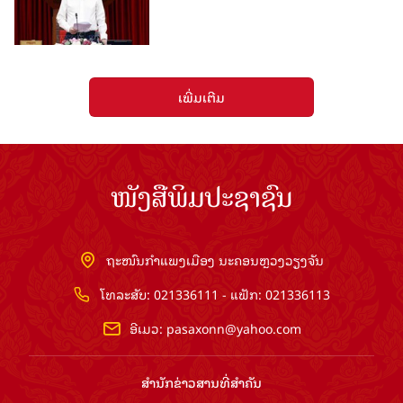
ເພີ່ມເຕີມ
ໜັງສືພິມປະຊາຊົນ
ຖະໜົນກຳແພງເມືອງ ນະຄອນຫຼວງວຽງຈັນ
ໂທລະສັບ: 021336111 - ແຟັກ: 021336113
ອີເມວ:
pasaxonn@yahoo.com
ສຳ​ນັກ​ຂ່າວ​ສານ​ທີ່​ສຳ​ຄັນ​