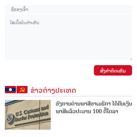
ສົ່ງຄໍາຄິດເຫັນ
ຂ່າວຕ່າງປະເທດ
ອົງການດ່ານພາສີອາເມຣິກາ ໄດ້ຄືນເງິນ
ພາສີແລ້ວປະມານ 100 ຕື້ໂດລາ