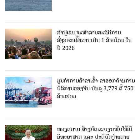
ກຳປູເຈຍ ຈະທຳລາຍສະຖິຕິການ
ສົ່ງອອກເຂົ້າສານເກີນ 1 ລ້ານໂຕນ ໃນ
ປີ 2026
ມູນຄ່າການຄ້າຂາເຂົ້າ-ຂາອອກດ້ານການ
ບໍລິການຂອງຈີນ ບັນລຸ 3,779 ຕື້ 750
ລ້ານຢວນ
ຫວຽດນາມ ສ້າງກົດລະບຽບພັກໃຫ້ມີ
ວິທະຍາສາດ ແລະ ປະຕິບັດງ່າຍດາຍ