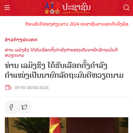
ຕ້ອນຮັບປີທ່ອງທ່ຽວລາວ 2024 ປະຊາຊົນລາວທຸກຄົນຈົ່ງພ້ອມເປັນເຈ
ຂ່າວຕ່າງປະເທດ
ທ່ານ​ ເລ​ມິງ​ຮຶງ ໄດ້ຮັບເລືອກຕັ້ງດຳລົງຕຳແໜ່ງເປັນນາຍົກລັດຖະມົນຕີ
ຫວຽດນາມ
ທ່ານ​ ເລ​ມິງ​ຮຶງ ໄດ້ຮັບເລືອກຕັ້ງດຳລົງ
ຕຳແໜ່ງເປັນນາຍົກລັດຖະມົນຕີຫວຽດນາມ
09:56 08/04/2026