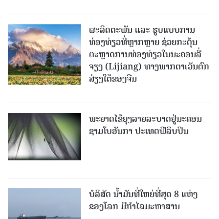
ຜະລິດຕະພັນ ແລະ ຮູບແບບການ
ທ່ອງທ່ຽວທີ່ຫຼາກຫຼາຍ ຊ່ວຍກະຕຸ້ນ
ຕະຫຼາດການທ່ອງທ່ຽວໃນນະຄອນລີ່
ຈຽງ (Lijiang) ທາງພາກຕາເວັນຕົກ
ສ່ຽງໃຕ້ຂອງຈີນ
ພະຍາດໄຂ້ຍຸງລາຍລະບາດຢູ່ນະຄອນ
ຊາມໂບ​ອັນກາ ປະເທດຟີລິບປິນ
ບໍລິສັດ ນ້ຳມັນທີ່ໃຫຍ່ທີ່ສຸດ 8 ແຫ່ງ
ຂອງໂລກ ມີກຳໄລມະຫາສານ