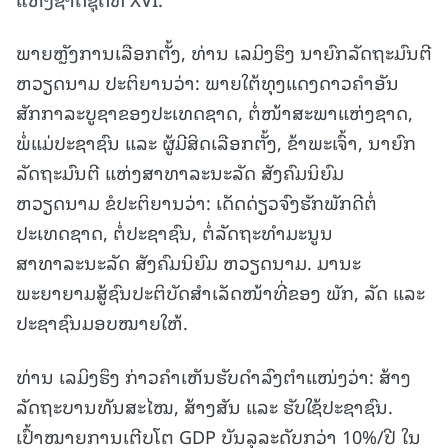
ພາຍຫຼັງການເລືອກຕັ້ງ, ທ່ານ ເລມິງຮຶງ ນາຍົກລັດຖະມົນຕີ
ຫວຽດນາມ ປະຕິຍານວ່າ: ພາຍໃຕ້ທຸງແດງດາວຄຳອັນ
ສັກກາລະບູຊາຂອງປະເທດຊາດ, ຕໍ່ໜ້າສະພາແຫ່ງຊາດ,
ພໍ່ແມ່ປະຊາຊົນ ແລະ ຜູ້ມີສິດເລືອກຕັ້ງ, ຂ້າພະເຈົ້າ, ນາຍົກ
ລັດຖະມົນຕີ ແຫ່ງສາທາລະນະລັດ ສັງຄົມນິຍົມ
ຫວຽດນາມ ຂໍປະຕິຍານວ່າ: ເດັດດ່ຽວຈົງຮັກພັກດີຕໍ່
ປະເທດຊາດ, ຕໍ່ປະຊາຊົນ, ຕໍ່ລັດຖະທຳມະນູນ
ສາທາລະນະລັດ ສັງຄົມນິຍົມ ຫວຽດນາມ. ມານະ
ພະຍາຍາມສູ້ຊົນປະຕິບັດສຳເລັດໜ້າທີ່ຂອງ ພັກ, ລັດ ແລະ
ປະຊາຊົນມອບໝາຍໃຫ້.
ທ່ານ ເລມິງຮຶງ ກ່າວຄຳເຫັນຮັບດຳລົງຕຳແໜ່ງວ່າ: ສ້າງ
ລັດຖະບານທັນສະໄໝ, ສ້າງສັນ ແລະ ຮັບໃຊ້ປະຊາຊົນ.
ເປົ້າໝາຍການເຕີບໂຕ GDP ບັນລຸລະດັບກວ່າ 10%/ປີ ໃນ