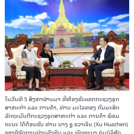
ໃນວັນທີ 5 ສິງຫາຜ່ານມາ ທີ່ຫ້ອງຮັບແຂກກະຊວງອຸດ
ສາຫະກໍາ ແລະ ການຄ້າ, ທ່ານ ມະໄລທອງ ກົມມະສິດ
ລັດຖະມົນຕີກະຊວງອຸດສາຫະກຳ ແລະ ການຄ້າ ພ້ອມ
ຄະນະ ໄດ້ຕ້ອນຮັບ ທ່ານ ນາງ ຊູ ຮວາເຈິນ (Xu Huazhen)
ຮອງຜູ້ຈັດການຝ່າຍລົງທຶນ ແລະ ພັດທະນາ ກຸ່ມບໍລິສັດ