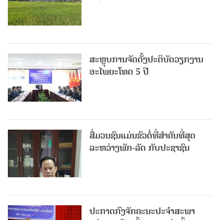
ສະຫຼຸບການຈັດຕັ້ງປະຕິບັດວຽກງານ
ອະໄພຍະໂທດ 5 ປີ
ສື່ມວນຊົນແມ່ນຂົວຕໍ່ທີ່ສໍາຄັນທີ່ສຸດ
ລະຫວ່າງພັກ-ລັດ ກັບປະຊາຊົນ
ປະກາດກົງຈັກຄະນະປະຈໍາສະພາ