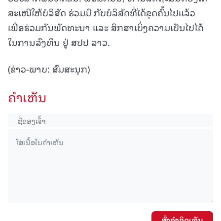
ສະເໜີໃຫ້ບໍລິສັດ ຮ່ວມມື ກັບບໍລິສັດທີ່ໄດ້ຂຸດຄົ້ນໄປແລ້ວ
ເພື່ອຮ່ວມກັນພັດທະນາ ແລະ ສຶກສາເບິ່ງຄວາມເປັນໄປໄດ້
ໃນການລົງທຶນ ຢູ່ ສປປ ລາວ.
(ຂ່າວ-ພາບ: ສົມສະນຸກ)
ຄໍາເຫັນ
ສົ່ງຄໍາຄິດເຫັນ