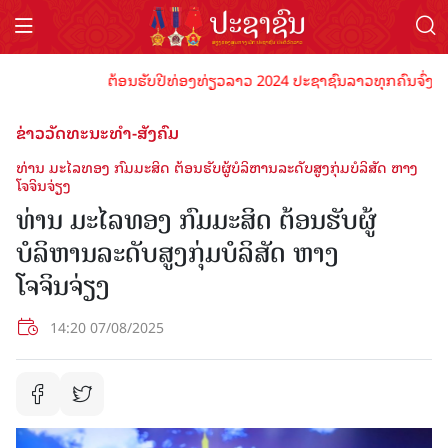
ຕ້ອນຮັບປີທ່ອງທ່ຽວລາວ 2024 ປະຊາຊົນລາວທຸກຄົນຈົ່ງພ້ອມເປັ
ຂ່າວວັດທະນະທຳ-ສັງຄົມ
ທ່ານ ມະໄລທອງ ກົມມະສິດ ຕ້ອນຮັບຜູ້ບໍລິຫານລະດັບສູງກຸ່ມບໍລິສັດ ຫາງ
ໂຈຈິນຈ່ຽງ
ທ່ານ ມະໄລທອງ ກົມມະສິດ ຕ້ອນຮັບຜູ້
ບໍລິຫານລະດັບສູງກຸ່ມບໍລິສັດ ຫາງ
ໂຈຈິນຈ່ຽງ
14:20 07/08/2025