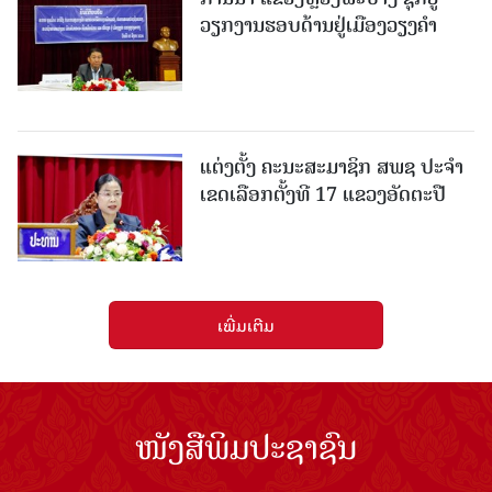
ວຽກງານຮອບດ້ານຢູ່ເມືອງວຽງຄໍາ
ແຕ່ງຕັ້ງ ຄະນະສະມາຊິກ ສພຊ ປະຈຳ
ເຂດເລືອກຕັ້ງທີ 17 ແຂວງອັດຕະປື
ເພີ່ມເຕີມ
ໜັງສືພິມປະຊາຊົນ