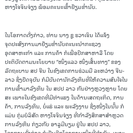
ຫາງໂຈຈິນຈ່ຽງ ພ້ອມຄະນະເຂົ້າຢ້ຽມຂໍ່ານັບ.
ໃນໂອກາດດັ່ງກ່າວ, ທ່ານ ນາງ ຊູ ຮວາເຈິນ ໄດ້ແຈ້ງ
ຈຸດປະສົງການມາຢ້ຽມຂໍ່ານັບຄະນະນຳກະຊວງ
ອຸດສາຫະກຳ ແລະ ການຄ້າ ກໍເພື່ອປຶກສາຫາລື ໂດຍ
ປະຕິບັດຕາມນະໂຍບາຍ “ໜຶ່ງແລວ ໜຶ່ງເສັ້ນທາງ” ຂອງ
ລັດຖະບານ ສປ ຈີນ ໃນຂົງເຂດການຮ່ວມມື ລະຫວ່າງ ຈີນ-
ລາວ ຊຶ່ງປັດຈຸບັນ ກໍມີບັນດານັກລົງທຶນທີ່ໃຫ້ຄວາມສົນໃຈໃນ
ການເຂົ້າມາລົງທຶນ ໃນ ສປປ ລາວ ກັນຢ່າງຫຼວງຫຼາຍ ໂດຍ
ສະ ເພາະໃນຂົງເຂດທີ່ມີທ່າແຮງ ໃນດ້ານເສດຖະກິດ, ການ
ຄ້າ, ການລົງທຶນ, ບໍ່ແຮ່ ແລະ ພະລັງງານ ຊຶ່ງໜຶ່ງໃນນັ້ນ ກໍ
ແມ່ນ ກຸ່ມບໍລິສັດ ຫາງໂຈຈິນຈ່ຽງ ທີ່ກໍາລັງສຶກສາສໍາຫຼວດ
ການລົງທຶນ ກ່ຽວກັບ ອາລູມີນຽມ ຢູ່ໃນ ສປປ ລາວ,
ໂຄງການດັ່ງກ່າວ ກໍເປັນອີກໂຄງການໜຶ່ງທີ່ສໍາຄັນ, ເພາະ