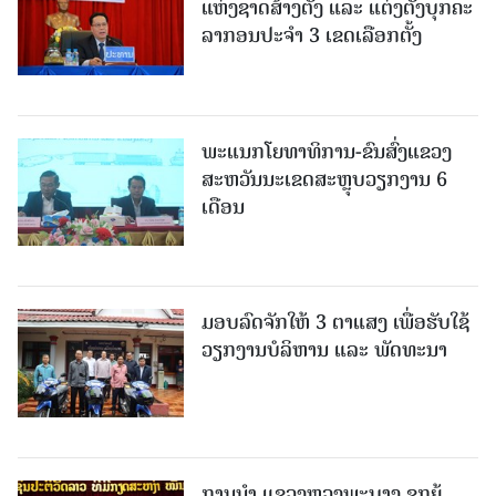
ແຫ່ງຊາດສ້າງຕັ້ງ ແລະ ແຕ່ງຕັ້ງບຸກຄະ
ລາກອນປະຈໍາ 3 ເຂດເລືອກຕັ້ງ
ພະແນກໂຍທາທິການ-ຂົນສົ່ງແຂວງ
ສະຫວັນນະເຂດສະຫຼຸບວຽກງານ 6
ເດືອນ
ມອບລົດຈັກໃຫ້ 3 ຕາແສງ ເພື່ອຮັບໃຊ້
ວຽກງານບໍລິຫານ ແລະ ພັດທະນາ
ການນຳ ແຂວງຫຼວງພະບາງ ຊຸກຍູ້