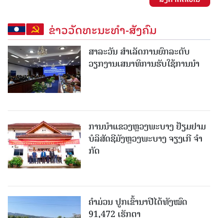
ຂ່າວວັດທະນະທຳ-ສັງຄົມ
ສາລະວັນ ສໍາເລັດການຍົກລະດັບ
ວຽກງານເສນາທິການຮັບໃຊ້ການນໍາ
ການນຳແຂວງຫຼວງພະບາງ ຢ້ຽມ​ຢາມ
ບໍ​ລິ​ສັດຊີມັງຫຼວງພະບາງ ຈຽງເກີ ຈໍາ
ກັດ
ຄໍາມ່ວນ ປູກເຂົ້ານາປີໄດ້ທັງໝົດ
91,472 ເຮັກຕາ