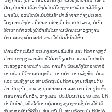
ປັດຈຸບັນເຫັນໄດ້ວ່າຍັງບໍ່ທັນມີໂຮງງານຜະລິດອາລີມີນ້ຽມ
ພາຍໃນ, ສ່ວນໃຫຍ່ແມ່ນສິນຄ້ານໍາເຂົ້າຈາກຕ່າງປະເທດ,
ໂຄງການດັ່ງກ່າວນີ້ສາມາດສ້າງຂຶ້ນໃນ ສປປ ລາວ, ກໍເປັນ
ອີກບາດກ້າວໜຶ່ງທີ່ສໍາຄັນໃນການພັດທະນາວຽກງານ
ດ້ານເສດຖະກິດ ສປປ ລາວ ໃຫ້ນັບມື້ນັບດີຂຶ້ນ.
ທ່ານລັດຖະມົນຕີ ສະແດງຄວາມຊົມເຊີຍ ແລະ ຕີລາຄາສູງຕໍ່
ທ່ານ ນາງ ຊູ ຮວາເຈິນ ທີ່ໄດ້ມາຢ້ຽມຢາມ ແລະ ພົບປະກັບ
ກະຊວງອຸດສາຫະກຳ ແລະ ການຄ້າ ພ້ອມທັງປຶກສາຫາລື
ການຮ່ວມມືດ້ານເສດຖະກິດ, ການຄ້າ, ການລົງທຶນ, ບໍ່ແຮ່
ແລະ ພະລັງງານ; ທ່ານລັດຖະມົນຕີລາຍງານໃຫ້ຊາບຕື່ມ
ວ່າ: ປັດຈຸບັນ, ກະຊວງອຸດສາຫະກຳ ແລະ ການຄ້າ ຢູ່ໃນຂັ້ນ
ຕອນການຄົ້ນຄວ້າ, ວາງແຜນ, ປະເມີນນະໂຍບາຍ ແລະ ນິຕິ
ກຳຄືນໃໝ່, ເພື່ອໃຫ້ການຄຸ້ມຄອງວຽກງານດັ່ງກ່າວໃຫ້ໄດ້
ຮັບໝາກຜົນທີ່ດີຂຶ້ນ. ພ້ອມກັນນີ້, ທ່ານລັດຖະມົນຕີຍັງໄດ້