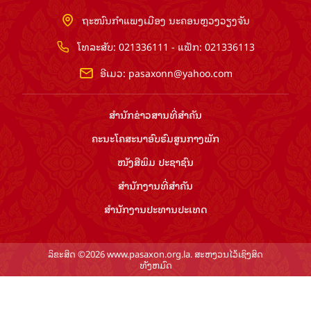
ຖະໜົນກຳແພງເມືອງ ນະຄອນຫຼວງວຽງຈັນ
ໂທລະສັບ: 021336111 - ແຟັກ: 021336113
ອີເມວ:
pasaxonn@yahoo.com
ສຳ​ນັກ​ຂ່າວ​ສານ​ທີ່​ສຳ​ຄັນ​
ຄະນະໂຄສະນາອົບຮົມ​ສູນ​ກາງ​ພັກ
ໜັງສືພິມ ປະ​ຊາ​ຊົນ
ສຳ​ນັກ​ງານ​ທີ່​ສຳ​ຄັນ
ສຳ​ນັກ​ງານ​ປະ​ທານ​ປະ​ເທດ
ລິຂະສິດ ©2026 www.pasaxon.org.la. ສະຫງວນໄວ້ເຊິງສິດ
ທັງຫມົດ