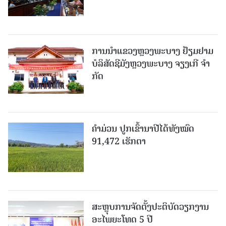
ການນຳແຂວງຫຼວງພະບາງ ຢ້ຽມ​ຢາມ
ບໍ​ລິ​ສັດຊີມັງຫຼວງພະບາງ ຈຽງເກີ ຈໍາ
ກັດ
ຄໍາມ່ວນ ປູກເຂົ້ານາປີໄດ້ທັງໝົດ
91,472 ເຮັກຕາ
ສະຫຼຸບການຈັດຕັ້ງປະຕິບັດວຽກງານ
ອະໄພຍະໂທດ 5 ປີ