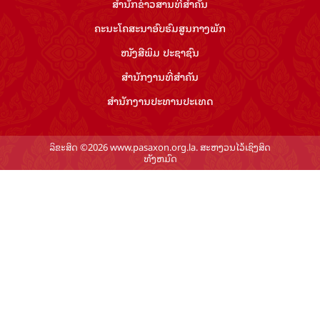
ສຳ​ນັກ​ຂ່າວ​ສານ​ທີ່​ສຳ​ຄັນ​
ຄະນະໂຄສະນາອົບຮົມ​ສູນ​ກາງ​ພັກ
ໜັງສືພິມ ປະ​ຊາ​ຊົນ
ສຳ​ນັກ​ງານ​ທີ່​ສຳ​ຄັນ
ສຳ​ນັກ​ງານ​ປະ​ທານ​ປະ​ເທດ
ລິຂະສິດ ©2026 www.pasaxon.org.la. ສະຫງວນໄວ້ເຊິງສິດ
ທັງຫມົດ