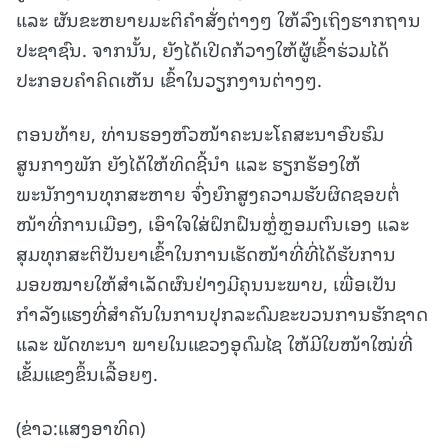
ແລະ ຜັນຂະຫຍາຍມະຕິຄຳສັ່ງຕ່າງໆ ໃຫ້ລົງເຖິງຮາກຖານ
ປະຊາຊົນ. ຈາກນັ້ນ, ຍັງໄດ້ເປີດກ້ວາງໃຫ້ຜູ້ເຂົ້າຮ່ວມໄດ້
ປະກອບຄຳຄິດເຫັນ ເຂົ້າໃນວຽກງານຕ່າງໆ.
ຕອນທ້າຍ, ທ່ານຮອງຫົວໜ້າຄະນະໂຄສະນາອົບຮົມ
ສູນກາງພັກ ຍັງໄດ້ໃຫ້ທິດຊີ້ນຳ ແລະ ຮຽກຮ້ອງໃຫ້
ພະນັກງານທຸກສະຫາຍ ຈົ່ງຍົກສູງຄວາມຮັບຜິດຊອບຕໍ່
ໜ້າທີ່ການເມືອງ, ເອົາໃຈໃສ່ຝຶກຝົນຫຼໍ່ຫຼອມຕົນເອງ ແລະ
ສຸມທຸກສະຕິປັນຍາເຂົ້າໃນການເຮັດໜ້າທີ່ທີ່ໄດ້ຮັບການ
ມອບໝາຍໃຫ້ສຳເລັດຜົນຢ່າງມີຄຸນນະພາບ, ເພື່ອເປັນ
ກຳລັງແຮງທີ່ສຳຄັນໃນການປຸກລະດົມຂະບວນການຮັກຊາດ
ແລະ ພັດທະນາ ພາຍໃນແຂວງອຸດົມໄຊ ໃຫ້ມີໃບໜ້າໃໝ່ທີ່
ເຂັ້ມແຂງຂຶ້ນເລື້ອຍໆ.
(ຂ່າວ:ແສງອາທິດ)