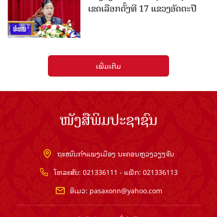
ເຂດເລືອກຕັ້ງທີ 17 ແຂວງອັດຕະປື
ເພີ່ມເຕີມ
ໜັງສືພິມປະຊາຊົນ
ຖະໜົນກຳແພງເມືອງ ນະຄອນຫຼວງວຽງຈັນ
ໂທລະສັບ: 021336111 - ແຟັກ: 021336113
ອີເມວ:
pasaxonn@yahoo.com