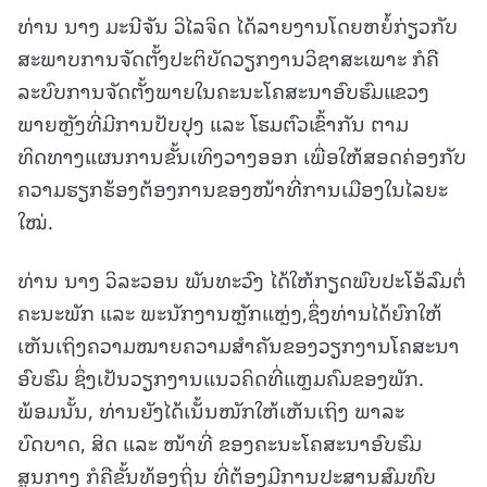
ທ່ານ ນາງ ມະນີຈັນ ວິໄລຈິດ ໄດ້ລາຍງານໂດຍຫຍໍ້ກ່ຽວກັບ
ສະພາບການຈັດຕັ້ງປະຕິບັດວຽກງານວິຊາສະເພາະ ກໍຄື
ລະບົບການຈັດຕັ້ງພາຍໃນຄະນະໂຄສະນາອົບຮົມແຂວງ
ພາຍຫຼັງທີ່ມີການປັບປຸງ ແລະ ໂຮມຕົວເຂົ້າກັນ ຕາມ
ທິດທາງແຜນການຂັ້ນເທິງວາງອອກ ເພື່ອໃຫ້ສອດຄ່ອງກັບ
ຄວາມຮຽກຮ້ອງຕ້ອງການຂອງໜ້າທີ່ການເມືອງໃນໄລຍະ
ໃໝ່.
ທ່ານ ນາງ ວິລະວອນ ພັນທະວົງ ໄດ້ໃຫ້ກຽດພົບປະໂອ້ລົມຕໍ່
ຄະນະພັກ ແລະ ພະນັກງານຫຼັກແຫຼ່ງ,ຊຶ່ງທ່ານໄດ້ຍົກໃຫ້
ເຫັນເຖິງຄວາມໝາຍຄວາມສຳຄັນຂອງວຽກງານໂຄສະນາ
ອົບຮົມ ຊຶ່ງເປັນວຽກງານແນວຄິດທີ່ແຫຼມຄົມຂອງພັກ.
ພ້ອມນັ້ນ, ທ່ານຍັງໄດ້ເນັ້ນໜັກໃຫ້ເຫັນເຖິງ ພາລະ
ບົດບາດ, ສິດ ແລະ ໜ້າທີ່ ຂອງຄະນະໂຄສະນາອົບຮົມ
ສູນກາງ ກໍຄືຂັ້ນທ້ອງຖິ່ນ ທີ່ຕ້ອງມີການປະສານສົມທົບ