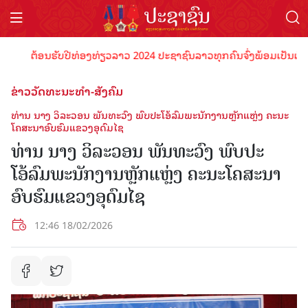
ຕ້ອນຮັບປີທ່ອງທ່ຽວລາວ 2024 ປະຊາຊົນລາວທຸກຄົນຈົ່ງພ້ອມເປັນເຈົ້າພາບທ
ຂ່າວວັດທະນະທຳ-ສັງຄົມ
ທ່ານ ນາງ ວິລະວອນ ພັນທະວົງ ພົບປະໂອ້ລົມພະນັກງານຫຼັກແຫຼ່ງ ຄະນະ
ໂຄສະນາອົບຮົມແຂວງອຸດົມໄຊ
ທ່ານ ນາງ ວິລະວອນ ພັນທະວົງ ພົບປະ
ໂອ້ລົມພະນັກງານຫຼັກແຫຼ່ງ ຄະນະໂຄສະນາ
ອົບຮົມແຂວງອຸດົມໄຊ
12:46 18/02/2026