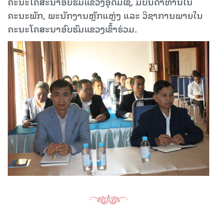
ຄະນະໂຄສະນາອົບຮົມແຂວງອຸດົມໄຊ, ມີບັນດາທ່ານໃນ
ຄະນະພັກ, ພະນັກງານຫຼັກແຫຼ່ງ ແລະ ວິຊາການພາຍໃນ
ຄະນະໂຄສະນາອົບຮົມແຂວງເຂົ້າຮ່ວມ.