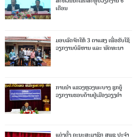
ສະຫວັນນະເຂດສະຫຼຸບວຽກງານ 6
ເດືອນ
ມອບລົດຈັກໃຫ້ 3 ຕາແສງ ເພື່ອຮັບໃຊ້
ວຽກງານບໍລິຫານ ແລະ ພັດທະນາ
ການນຳ ແຂວງຫຼວງພະບາງ ຊຸກຍູ້
ວຽກງານຮອບດ້ານຢູ່ເມືອງວຽງຄໍາ
ແຕ່ງຕັ້ງ ຄະນະສະມາຊິກ ສພຊ ປະຈຳ