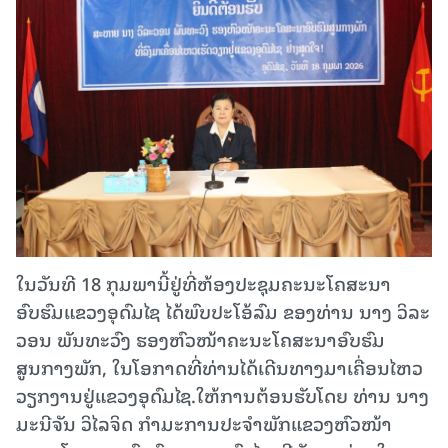
ໃນວັນທີ 18 ກຸມພານີ້ຢູ່ທີ່ຫ້ອງປະຊຸມຄະນະໂຄສະນາ
ອົບຮົມແຂວງອຸດົມໄຊ ໄດ້ພົບປະໂອ້ລົມ ຂອງທ່ານ ນາງ ວິລະ
ວອນ ພັນທະວົງ ຮອງຫົວໜ້າຄະນະໂຄສະນາອົບຮົມ
ສູນກາງພັກ, ໃນໂອກາດທີ່ທ່ານໄດ້ເດີນທາງມາເຄື່ອນໄຫວ
ວຽກງານຢູ່ແຂວງອຸດົມໄຊ.ໃຫ້ການຕ້ອນຮັບໂດຍ ທ່ານ ນາງ
ມະນີຈັນ ວິໄລຈິດ ກຳມະການປະຈຳພັກແຂວງຫົວໜ້າ