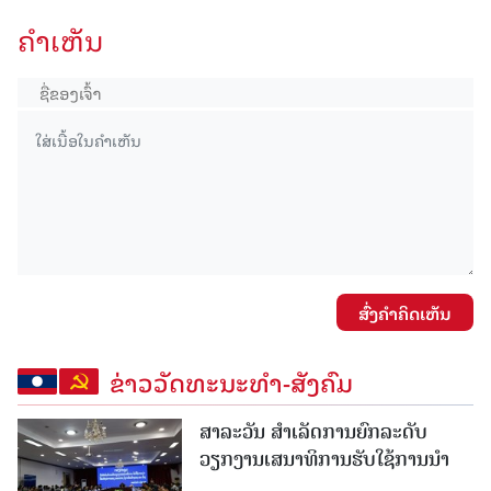
ຄໍາເຫັນ
ສົ່ງຄໍາຄິດເຫັນ
ຂ່າວວັດທະນະທຳ-ສັງຄົມ
ສາລະວັນ ສໍາເລັດການຍົກລະດັບ
ວຽກງານເສນາທິການຮັບໃຊ້ການນໍາ