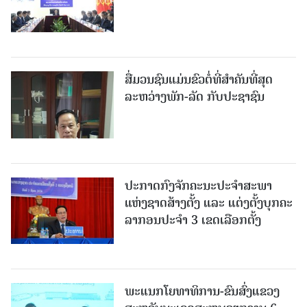
ສື່ມວນຊົນແມ່ນຂົວຕໍ່ທີ່ສໍາຄັນທີ່ສຸດ
ລະຫວ່າງພັກ-ລັດ ກັບປະຊາຊົນ
ປະກາດກົງຈັກຄະນະປະຈໍາສະພາ
ແຫ່ງຊາດສ້າງຕັ້ງ ແລະ ແຕ່ງຕັ້ງບຸກຄະ
ລາກອນປະຈໍາ 3 ເຂດເລືອກຕັ້ງ
ພະແນກໂຍທາທິການ-ຂົນສົ່ງແຂວງ