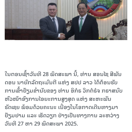
ໃນຕອນເຊົ້າວັນທີ 28 ພຶດສະພາ ນີ້, ທ່ານ ສອນໄຊ ສີພັນ
ດອນ ນາຍົກລັດຖະມົນຕີ ແຫ່ງ ສປປ ລາວ ໄດ້ຕ້ອນຮັບ
ການເຂົ້າຢ້ຽມຂໍ່ານັບຂອງ ທ່ານ ອິກໍຣ ວິກຕໍຣໍຈ ກຣາສນົບ
ຫົວໜ້າອົງການໄອຍະການສູງສຸດ ແຫ່ງ ສະຫະພັນ
ຣັດເຊຍ ພ້ອມດ້ວຍຄະນະ ເນື່ອງໃນໂອກາດເດີນທາງມາ
ຢ້ຽມຢາມ ແລະ ເຮັດວຽກ ຢ່າງເປັນທາງການ ລະຫວ່າງ
ວັນທີ 27 ຫາ 29 ພຶດສະພາ 2025.