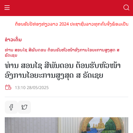
ຕ້ອນຮັບປີທ່ອງທ່ຽວລາວ 2024 ປະຊາຊົນລາວທຸກຄົນຈົ່ງພ້ອມເປັນເຈົ້າພ
ຂ່າວເດັ່ນ
ທ່ານ ສອນໄຊ ສີພັນດອນ ຕ້ອນຮັບຫົວໜ້າອົງການໄອຍະການສູງສຸດ ສ
ຣັດເຊຍ
ທ່ານ ສອນໄຊ ສີພັນດອນ ຕ້ອນຮັບຫົວໜ້າ
ອົງການໄອຍະການສູງສຸດ ສ ຣັດເຊຍ
13:10 28/05/2025