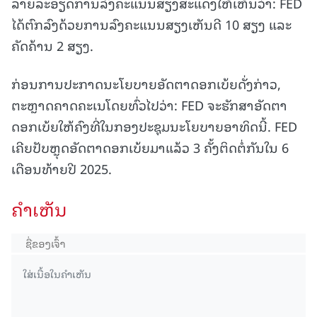
ລາຍລະອຽດການລົງຄະແນນສຽງສະແດງໃຫ້ເຫັນວ່າ: FED
ໄດ້ຕົກລົງດ້ວຍການລົງຄະແນນສຽງເຫັນດີ 10 ສຽງ ແລະ
ຄັດຄ້ານ 2 ສຽງ.
ກ່ອນການປະກາດນະໂຍບາຍອັດຕາດອກເບ້ຍດັ່ງກ່າວ,
ຕະຫຼາດຄາດຄະເນໂດຍທົ່ວໄປວ່າ: FED ຈະຮັກສາອັດຕາ
ດອກເບ້ຍໃຫ້ຄົງທີ່ໃນກອງປະຊຸມນະໂຍບາຍອາທິດນີ້. FED
ເຄີຍປັບຫຼຸດອັດຕາດອກເບ້ຍມາແລ້ວ 3 ຄັ້ງຕິດຕໍ່ກັນໃນ 6
ເດືອນທ້າຍປີ 2025.
ຄໍາເຫັນ