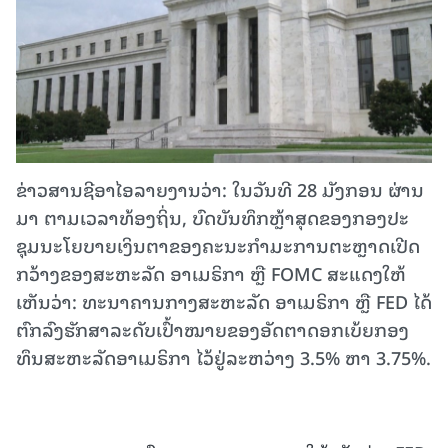
ຂ່າວສານຊີອາໄອລາຍງານວ່າ: ໃນວັນ​ທີ 28 ມັງ​ກອນ ຜ່ານ
ມາ ​ຕາມ​ເວ​ລາ​ທ້ອງ​ຖິ່ນ, ບົດ​ບັນ​ທຶກຫຼ້າ​ສຸດ​ຂອງກອງ​ປະ​
ຊຸມ​ນະ​ໂຍ​ບາຍ​ເງິນ​ຕາຂອງ​ຄະ​ນະ​ກຳ​ມະ​ການ​ຕະຫຼາດ​ເປີດ
ກວ້າງ​ຂອງ​ສະ​ຫະ​ລັດ ອາເມຣິກາ ຫຼື FOMC ສະ​ແດງ​ໃຫ້​
ເຫັນ​ວ່າ: ທະ​ນາ​ຄານ​ກາງ​ສະຫະລັດ ອາ​ເມ​ຣິ​ກາ ຫຼື FED ໄດ້​
ຕົກ​ລົງ​ຮັກ​ສາ​ລະ​ດັບ​ເປົ້າ​ໝາຍ​ຂອງ​ອັດ​ຕາ​ດອກ​ເບ້ຍກອງ​
ທຶນ​​ສະ​ຫະ​ລັດ​ອາເມຣິກາ ໄວ້​ຢູ່​ລະ​ຫວ່າ​ງ 3.5% ຫາ 3.75%.