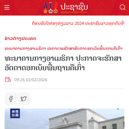
ຕ້ອນຮັບປີທ່ອງທ່ຽວລາວ 2024 ປະຊາຊົນລາວທຸກຄົນຈົ່ງພ້ອມເ
ຂ່າວຕ່າງປະເທດ
ທະ​ນາ​ຄານ​ກາງ​ອາ​ເມ​ຣິ​ກາ​ ປະ​ກາດ​ຈະ​ຮັກ​ສາ​ອັດ​ຕາ​ດອກ​ເບ້ຍ​ພື້ນ​ຖານ​ຄື​ເກົ່າ
ທະ​ນາ​ຄານ​ກາງ​ອາ​ເມ​ຣິ​ກາ​ ປະ​ກາດ​ຈະ​ຮັກ​ສາ​
ອັດ​ຕາ​ດອກ​ເບ້ຍ​ພື້ນ​ຖານ​ຄື​ເກົ່າ
09:26 02/02/2026