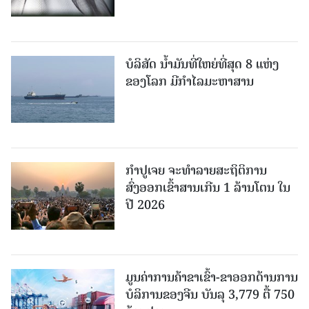
ບໍລິສັດ ນ້ຳມັນທີ່ໃຫຍ່ທີ່ສຸດ 8 ແຫ່ງ
ຂອງໂລກ ມີກຳໄລມະຫາສານ
ກຳປູເຈຍ ຈະທຳລາຍສະຖິຕິການ
ສົ່ງອອກເຂົ້າສານເກີນ 1 ລ້ານໂຕນ ໃນ
ປີ 2026
ມູນຄ່າການຄ້າຂາເຂົ້າ-ຂາອອກດ້ານການ
ບໍລິການຂອງຈີນ ບັນລຸ 3,779 ຕື້ 750