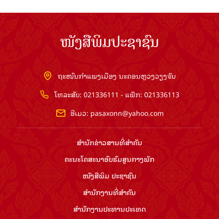
ໜັງສືພິມປະຊາຊົນ
ຖະໜົນກຳແພງເມືອງ ນະຄອນຫຼວງວຽງຈັນ
ໂທລະສັບ: 021336111 - ແຟັກ: 021336113
ອີເມວ:
pasaxonn@yahoo.com
ສຳ​ນັກ​ຂ່າວ​ສານ​ທີ່​ສຳ​ຄັນ​
ຄະນະໂຄສະນາອົບຮົມ​ສູນ​ກາງ​ພັກ
ໜັງສືພິມ ປະ​ຊາ​ຊົນ
ສຳ​ນັກ​ງານ​ທີ່​ສຳ​ຄັນ
ສຳ​ນັກ​ງານ​ປະ​ທານ​ປະ​ເທດ