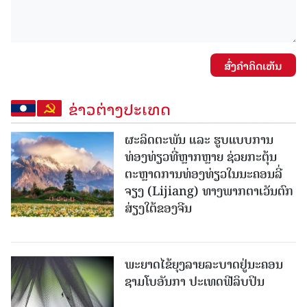
ສົ່ງຄໍາຄິດເຫັນ
ຂ່າວຕ່າງປະເທດ
ຜະລິດຕະພັນ ແລະ ຮູບແບບການ
ທ່ອງທ່ຽວທີ່ຫຼາກຫຼາຍ ຊ່ວຍກະຕຸ້ນ
ຕະຫຼາດການທ່ອງທ່ຽວໃນນະຄອນລີ່
ຈຽງ (Lijiang) ທາງພາກຕາເວັນຕົກ
ສ່ຽງໃຕ້ຂອງຈີນ
ພະຍາດໄຂ້ຍຸງລາຍລະບາດຢູ່ນະຄອນ
ຊາມໂບ​ອັນກາ ປະເທດຟີລິບປິນ