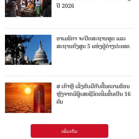
ປີ 2026
ອາເມຣິກາ ຈະປິດສະຖານທູດ ແ​ລະ
ສະຖານກົງສູນ 5 ແຫ່ງ​ຢູ່​ຕ່າງ​ປະ​ເທດ
ສ ເກົາຫຼີ ເລັ່ງຮັບມືກັບຄື້ນຄວາມຮ້ອນ
ຫຼັງຈາກມີຜູ້ເສຍຊີວິດເພີ່ມຂຶ້ນເປັນ 16
ຄົນ
ເພີ່ມເຕີມ