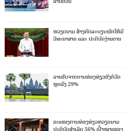
ລ້ານຢວນ
ຫວຽດນາມ ສ້າງກົດລະບຽບພັກໃຫ້ມີ
ວິທະຍາສາດ ແລະ ປະຕິບັດງ່າຍດາຍ
ລາຍຮັບຈາກການທ່ອງທ່ຽວອັງກໍວັດ
ຫຼດລົງ 29%
ຂະ​ແໜງ​ການ​ທ່ອງ​ທ່ຽວຫວຽດນາມ ​
ປະ​ຕິ​ບັດ​ສຳ​ເລັດ 56% ເປົ້າ​ໝາຍຂອງ