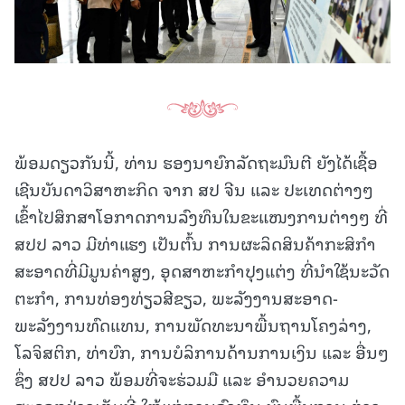
ພ້ອມດຽວກັນນີ້, ທ່ານ ຮອງນາຍົກລັດຖະມົນຕີ ຍັງໄດ້ເຊື້ອ
ເຊີນບັນດາວິສາຫະກິດ ຈາກ ສປ ຈີນ ແລະ ປະເທດຕ່າງໆ
ເຂົ້າໄປສຶກສາໂອກາດການລົງທຶນໃນຂະແໜງການຕ່າງໆ ທີ່
ສປປ ລາວ ມີທ່າແຮງ ເປັນຕົ້ນ ການຜະລິດສິນຄ້າກະສິກຳ
ສະອາດທີ່ມີມູນຄ່າສູງ, ອຸດສາຫະກຳປຸງແຕ່ງ ທີ່ນຳໃຊ້ນະວັດ
ຕະກໍາ, ການທ່ອງທ່ຽວສີຂຽວ, ພະລັງງານສະອາດ-
ພະລັງງານທົດແທນ, ການພັດທະນາພື້ນຖານໂຄງລ່າງ,
ໂລຈິສຕິກ, ທ່າບົກ, ການບໍລິການດ້ານການເງິນ ແລະ ອື່ນໆ
ຊຶ່ງ ສປປ ລາວ ພ້ອມທີ່ຈະຮ່ວມມື ແລະ ອຳນວຍຄວາມ