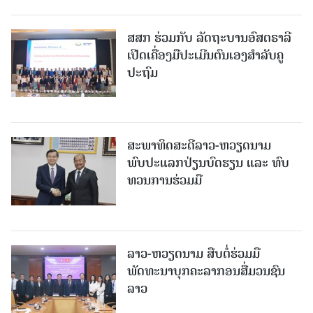
ສສກ ຮ່ວມກັບ ລັດຖະບານອົສຕຣາລີ
ເປີດເຄື່ອງມືປະເມີນຕົນເອງສຳລັບຄູ
ປະຖົມ
ສະພາທິດສະດີລາວ-ຫວຽດນາມ
ພົບປະແລກປ່ຽນບົດຮຽນ ແລະ ທົບ
ທວນການຮ່ວມມື
ລາວ-ຫວຽດ​ນາມ ສືບ​ຕໍ່​ຮ່ວມ​ມື
ພັດທະນາບຸກຄະລາກອນສື່ມວນຊົນ
ລາວ