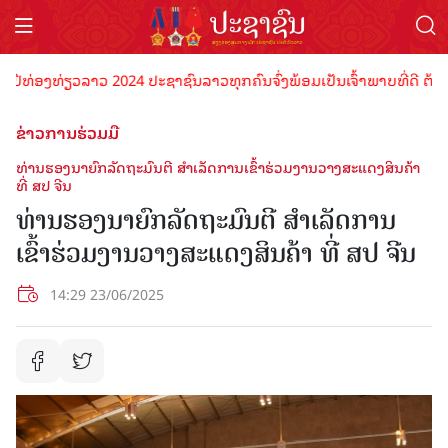
ອງທ່ຽວລາວ 2024 ປະຊາຊົນລາວທຸກຄົນຈົ່ງພ້ອມເປັນເຈົ້າພາບທີ່ດີ ຕ້ອນຮັບນັ
ຂ່າວການຮ່ວມມື
ທ່ານຮອງນາຍົກລັດຖະມົນຕີ ສຳເລັດການເຂົ້າຮ່ວມງານວາງສະແດງສິນຄ້າ
ທີ່ ສປ ຈີນ
ທ່ານຮອງນາຍົກລັດຖະມົນຕີ ສຳເລັດການ
ເຂົ້າຮ່ວມງານວາງສະແດງສິນຄ້າ ທີ່ ສປ ຈີນ
14:29 23/06/2025