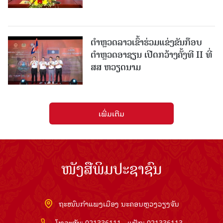
ຕຳຫຼວດລາວເຂົ້າຮ່ວມແຂ່ງຂັນກ໊ອບ
ຕຳຫຼວດອາຊຽນ ເປີດກວ້າງຄັ້ງທີ II ທີ່
ສສ ຫວຽດນາມ
ເພີ່ມເຕີມ
ໜັງສືພິມປະຊາຊົນ
ຖະໜົນກຳແພງເມືອງ ນະຄອນຫຼວງວຽງຈັນ
ໂທລະສັບ: 021336111 - ແຟັກ: 021336113