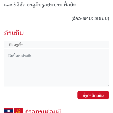
ແລະ ບໍລິສັດ ອາລູມິນຽມຢຸນນານ ຕື່ມອີກ.
(ຂ່າວ-ພາບ: ຫສນຍ)
ຄໍາເຫັນ
ສົ່ງຄໍາຄິດເຫັນ
ຂ່າວການຮ່ວມມື