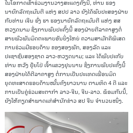
ໃນໂອກາດເຂົ້າຮ່ວມງານວາງສະແດງຄັ້ງນີ້, ທ່ານ ຮອງ
ນາຍົກລັດຖະມົນຕີ ແຫ່ງ ສປປ ລາວ ຍັງໄດ້ພົບປະສອງຝ່າຍ
ກັບທ່ານ ເຈີນ ຮົ່ງ ຮາ ຮອງນາຍົກລັດຖະມົນຕີ ແຫ່ງ ສສ
ຫວຽດນາມ ຊຶ່ງການພົບປະຄັ້ງນີ້ ສອງຝ່າຍຕີລາຄາສູງຕໍ່
ສາຍພົວພັນມິດຕະພາບອັນຍິ່ງໃຫຍ່ ຄວາມສາມັກຄີພິເສດ
ການຮ່ວມມືຮອບດ້ານ ຂອງສອງພັກ, ສອງລັດ ແລະ
ປະຊາຊົນສອງຊາດ ລາວ-ຫວຽດນາມ; ແລະ ໄດ້ພົບປະກັບ
ທ່ານ ຫວັງ ຢຸ້ຍໂປ່ ເຈົ້າແຂວງຢຸນນານ ຊຶ່ງການພົບປະຄັ້ງນີ້
ສອງຝ່າຍໄດ້ຕີລາຄາສູງ ຕໍ່ການເປັນປະເທດເພື່ອນມິດ
ຍຸດທະສາດຮອບດ້ານໝັ້ນຄົງຍາວນານ ຕາມທິດ 4 ດີ ແລະ
ການເປັນຄູ່ຮ່ວມສະຕາກຳ ລາວ-ຈີນ, ຈີນ-ລາວ. ພ້ອມກັນນີ້,
ຍັງໃຫ້ກຽດສຳພາດແກ່ສຳນັກຂ່າວ ສປ ຈີນ ຈຳນວນໜຶ່ງ.