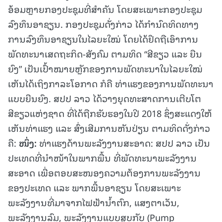
ອ້ອມຫຼາຍກອງປະຊຸມທີ່ສໍາຄັນ ໂດຍສະເພາະກອງປະຊຸມ
ລົງທຶນອາຊຽນ. ກອງປະຊຸມດັ່ງກ່າວ ໄດ້ກຳນົດທິດທາງ
ການລົງທຶນອາຊຽນໃນໄລຍະໃໝ່ ໂດຍໄດ້ຢຶດຖືເອົາການ
ພັດທະນາເສດຖະກິດ-ສັງຄົມ ຕາມທິດ “ສີຂຽວ ແລະ ຍືນ
ຍົງ” ເປັນເປົ້າໝາຍຫຼັກຂອງການພັດທະນາໃນໄລຍະໃໝ່
ເຫັນໄດ້ເຖິງກາລະໂອກາດ ກໍຄື ທ່າແຮງຂອງການພັດທະນາ
ແບບຍືນຍົງ. ສປປ ລາວ ໄດ້ວາງຍຸດທະສາດການເຕີບໂຕ
ສີຂຽວແຫ່ງຊາດ ທີ່ໄດ້ຖືກຮັບຮອງໃນປີ 2018 ຊຶ່ງສະແດງໃຫ້
ເຫັນທ່າແຮງ ແລະ ສົ່ງເສີມການຫັນປ່ຽນ ຕາມທິດດັ່ງກ່າວ
ຄື:
ໜຶ່ງ
:
ທ່າແຮງດ້ານພະລັງງານສະອາດ: ສປປ ລາວ ເປັນ
ປະເທດທີ່ນໍາໜ້າໃນພາກພື້ນ ທີ່ພັດທະນາພະລັງງານ
ສະອາດ ເພື່ອຕອບສະໜອງຄວາມຕ້ອງການພະລັງງານ
ຂອງປະເທດ ແລະ ພາກພື້ນອາຊຽນ ໂດຍສະເພາະ
ພະລັງງານທີ່ມາຈາກໄຟຟ້ານໍ້າຕົກ, ແສງຕາເວັນ,
ພະລັງງານລົມ, ພະລັງງານແບບສູບກັບ (Pump