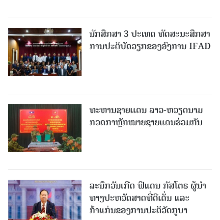
ນັກສຶກສາ 3 ປະເທດ ທັດ​ສະ​ນະ​ສຶກ​ສາ
ການປະຕິບັດວຽກຂອງອົງການ IFAD
ທະຫານຊາຍເເດນ ລາວ-ຫວຽດນາມ
ກວດກາຫຼັກໝາຍຊາຍແດນຮ່ວມກັນ
ລະນຶກວັນເກີດ ຟິແດນ ກັສໂຕຣ ຜູ້ນຳ
ທາງປະຫວັດສາດທີ່ດີເດັ່ນ ແລະ
ກ້າແກ່ນຂອງການປະຕິວັດກູບາ