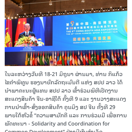
ໃນລະຫວ່າງວັນທີ 18-21 ມິຖຸນາ ຜ່ານມາ, ທ່ານ ກິແກ້ວ
ໄຂຄໍາພິທູນ ຮອງນາຍົກລັດຖະມົນຕີ ແຫ່ງ ສປປ ລາວ ໄດ້
ນຳພາຄະນະຜູ້ແທນ ສປປ ລາວ ເຂົ້າຮ່ວມພິທີເປີດງານ
ສະແດງສິນຄ້າ ຈີນ-ອາຊີໃຕ້ ຄັ້ງທີ 9 ແລະ ງານວາງສະແດງ
ການນໍາເຂົ້າ-ສົ່ງອອກສິນຄ້າ ຄຸນມິງ ສປ ຈີນ ຄັ້ງທີ 29
ພາຍໃຕ້ຫົວຂໍ້ “ຄວາມສາມັກຄີ ແລະ ການຮ່ວມມື ເພື່ອການ
ພັດທະນາ - Solidarity and Coordination for
Common Development” ຢ່າງມີຜົນສຳເລັດ.