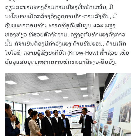
ຖຽນລະພາບທາງດ້ານການເມືອງທີ່ໜັກແໜ້ນ, ມີ
ນະໂຍບາຍເປີດກວ້າງດຶງດູດການຄ້າ-ການລົງທຶນ, ມີ
ຊັບພະຍາກອນທຳມະຊາດທີ່ອຸດົມສົມບູນ ແລະ ແຫຼ່ງ
ທ່ອງທ່ຽວ ທີ່ສວຍສົດງົດງາມ. ຄຽງຄູ່ກັບທ່າແຮງດັ່ງກ່າວ
ນັ້ນ ກໍຈຳເປັນຕ້ອງມີກຳລັງແຮງ ດ້ານທຶນຮອນ, ດ້ານເຕັກ
ໂນໂລຊີ, ຄວາມຮູ້ເຊີງປະຕິບັດ (Know-How) ເຂົ້າຊ່ວຍ ເພື່ອ
ບັນລຸແຜນຍຸດທະສາດການພັດທະນາສີຂຽວ-ຍືນຍົງ.