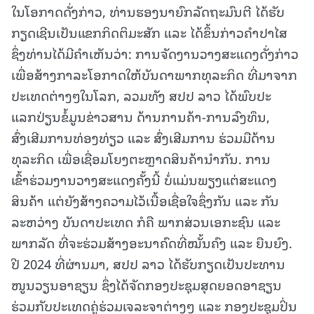
ໃນໂອກາດດັ່ງກ່າວ, ທ່ານຮອງນາຍົກລັດຖະມົນຕີ ໄດ້ຮັບ
ກຽດເຊີນເປັນແຂກກິດຕິມະສັກ ແລະ ໄດ້ຂຶ້ນກ່າວຄຳປາໄສ
ຊຶ່ງທ່ານໄດ້ມີຄຳເຫັນວ່າ: ການຈັດງານວາງສະແດງດັ່ງກ່າວ
ເພື່ອສ້າງກາລະໂອກາດໃຫ້ບັນດາພາກທຸລະກິດ ທີ່ມາຈາກ
ປະເທດຕ່າງໆໃນໂລກ, ລວມທັງ ສປປ ລາວ ໄດ້ພົບປະ
ແລກປ່ຽນຂໍ້ມູນຂ່າວສານ ດ້ານການຄ້າ-ການລົງທຶນ,
ສົ່ງເສີມການທ່ອງທ່ຽວ ແລະ ສົ່ງເສີມການ ຮ່ວມມືດ້ານ
ທຸລະກິດ ເພື່ອເຊື່ອມໂຍງຕະຫຼາດສິນຄ້ານຳກັນ. ການ
ເຂົ້າຮ່ວມງານວາງສະແດງຄັ້ງນີ້ ບໍ່ແມ່ນພຽງແຕ່ສະແດງ
ສິນຄ້າ ແຕ່ຍັງສ້າງຄວາມໄວ້ເນື້ອເຊື່ອໃຈຊຶ່ງກັນ ແລະ ກັນ
ລະຫວ່າງ ບັນດາປະເທດ ກໍຄື ພາກສ່ວນເອກະຊົນ ແລະ
ພາກລັດ ທີ່ຈະຮ່ວມສ້າງອະນາຄົດທີ່ໝັ້ນຄົງ ແລະ ຍືນຍົງ.
ປີ 2024 ທີ່ຜ່ານມາ, ສປປ ລາວ ໄດ້ຮັບກຽດເປັນປະທານ
ໜູນວຽນອາຊຽນ ຊຶ່ງໄດ້ຈັດກອງປະຊຸມສຸດຍອດອາຊຽນ
ຮ່ວມກັບປະເທດຄູ່ຮ່ວມເຈລະຈາຕ່າງໆ ແລະ ກອງປະຊຸມປິ່ນ