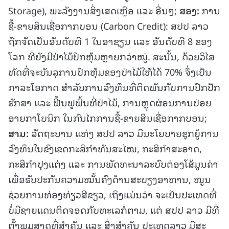
Storage), ພະລັງງານສິ່ງເສດເຫຼືອ ແລະ ອື່ນໆ;
ສອງ
:
ການ
ຊື້-ຂາຍສິນເຊື່ອກາກບອນ (Carbon Credit): ສປປ ລາວ
ຖືກຈັດເປັນອັນດັບທີ 1 ໃນອາຊຽນ ແລະ ອັນດັບທີ 8 ຂອງ
ໂລກ ທີ່ຍັງມີປ່າໄມ້ປົກຫຸ້ມຫຼາຍກວ່າໝູ່. ສະນັ້ນ, ດ້ວຍວິໄສ
ທັດທີ່ຈະບັນລຸການປົກຫຸ້ມຂອງປ່າໄມ້ໃຫ້ໄດ້ 70% ຈຶ່ງເປັນ
ກາລະໂອກາດ ສໍາລັບການລົງທຶນທີ່ຕິດພັນກັບການປົກປັກ
ຮັກສາ ແລະ ຟື້ນຟູພື້ນທີ່ປ່າໄມ້, ການຫຼຸດຜ່ອນການປ່ອຍ
ອາຍກາໂບນິກ ໃນກົນໄກການຊື້-ຂາຍສິນເຊື່ອກາກບອນ;
ສາມ
:
ລັດຖະບານ ແຫ່ງ ສປປ ລາວ ມີນະໂຍບາຍຊຸກຍູ້ການ
ລົງທຶນໃນຂົງເຂດກະສິກຳທັນສະໄໝ, ກະສິກຳສະອາດ,
ກະສິກຳປຸງແຕ່ງ ແລະ ການພັດທະນາລະບົບຕ່ອງໂສ້ມູນຄ່າ
ເພື່ອຮັບປະກັນຄວາມໝັ້ນຄົງດ້ານສະບຽງອາຫານ, ໜູນ
ຊ່ວຍການທ່ອງທ່ຽວສີຂຽວ, ເຖິງແມ່ນວ່າ ຈະເປັນປະເທດທີ່
ບໍ່ມີຊາຍແດນຕິດຈອດກັບທະເລກໍ່ຕາມ, ແຕ່ ສປປ ລາວ ມີທີ່
ຕັ້ງພູມສາດທີ່ສຳຄັນ ແລະ ສິ່ງສຳຄັນ ປະເທດລາວ ມີສະ