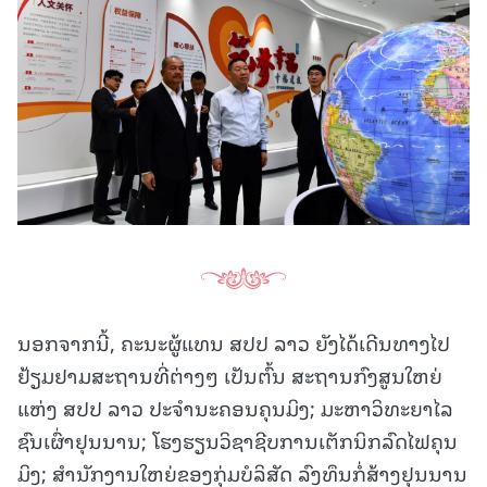
ນອກຈາກນີ້, ຄະນະຜູ້ແທນ ສປປ ລາວ ຍັງໄດ້ເດີນທາງໄປ
ຢ້ຽມຢາມສະຖານທີ່ຕ່າງໆ ເປັນຕົ້ນ ສະຖານກົງສູນໃຫຍ່
ແຫ່ງ ສປປ ລາວ ປະຈຳນະຄອນຄຸນມິງ; ມະຫາວິທະຍາໄລ
ຊົນເຜົ່າຢຸນນານ; ໂຮງຮຽນວິຊາຊີບການເຕັກນິກລົດໄຟຄຸນ
ມິງ; ສໍານັກງານໃຫຍ່ຂອງກຸ່ມບໍລິສັດ ລົງທຶນກໍ່ສ້າງຢຸນນານ