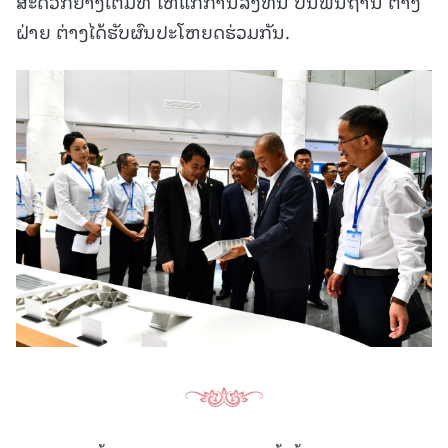
ສະດວກຢ່າງເຕັມທີ່ ໃຫ້ແກ່ການລົງທຶນ ບົນພື້ນຖານ ຕ່າງ
ຝ່າຍ ຕ່າງໄດ້ຮັບຜົນປະໂຫຍດຮ່ວມກັນ.