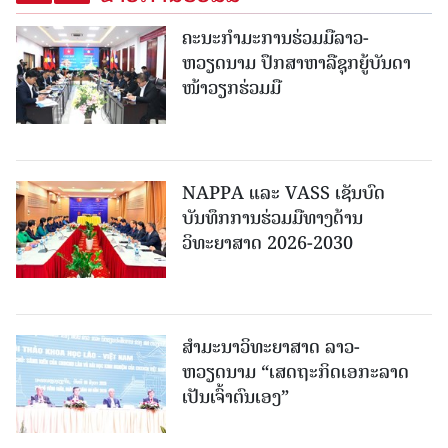
ຄະນະກໍາມະການຮ່ວມມືລາວ-
ຫວຽດນາມ ປຶກສາຫາລືຊຸກຍູ້ບັນດາ
ໜ້າວຽກຮ່ວມມື
NAPPA ແລະ VASS ເຊັນບົດ
ບັນທຶກການຮ່ວມມືທາງດ້ານ
ວິທະຍາສາດ 2026-2030
ສຳມະນາວິທະຍາສາດ ລາວ-
ຫວຽດນາມ “ເສດຖະກິດເອກະລາດ
ເປັນເຈົ້າຕົນເອງ”