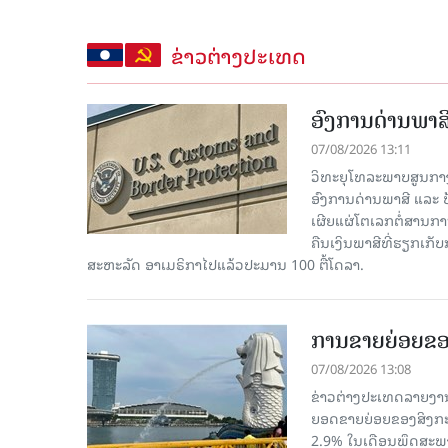
ຂ່າວຕ່າງປະເທດ
ອົງການດ່ານພາສີ
07/08/2026 13:11
ວິທະຍຸໂທລະພາບສູນກາງຈີ
ອົງການດ່ານພາສີ ແລະ 
ເຜີຍແຜ່ໂຕເລກຕໍ່ສານກາ
ຄືນເງິນພາສີທີ່ຮຽກເກັ
ສະຫະລັດ ອາເມຣິກາໄປແລ້ວປະມານ 100 ຕື້ໂດລາ.
ການຂາຍຍ່ອຍຂອ
07/08/2026 13:08
ຂ່າວຕ່າງປະເທດລາຍງານວ
ຍອດຂາຍຍ່ອຍຂອງສິງກະໂປ
2.9% ໃນເດືອນພຶດສະພ