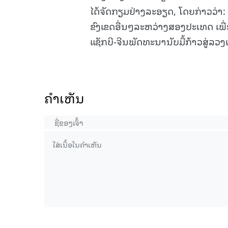
ໄດ້ຈັດກຽມຢ່າງລະອຽດ, ໂດຍກ່າວວ່າ:
ຂົງເຂດອື່ນໆລະຫວ່າງສອງປະເທດ ເພື
ແຊັກບີ-ຈີນພັດທະນານັບມື້ກ້າວສູ່ລວງເ
ຄໍາເຫັນ