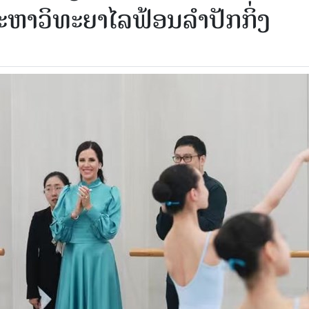
ະ​ຫາ​ວິ​ທະ​ຍາ​ໄລ​ຟ້ອນ​ລຳ​ປັກ​ກິ່ງ