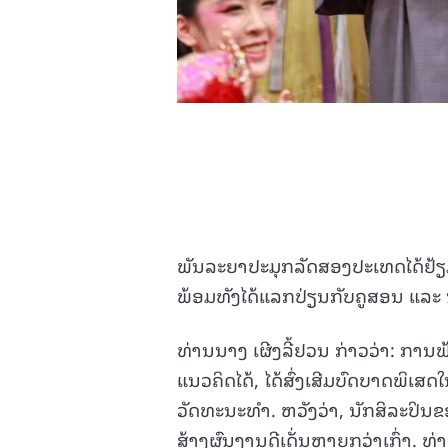
ພັນລະຍາປະມຸກລັດສອງປະເທດໄດ້ຢ້
ພ້ອມທັງໄດ້ແລກປ່ຽນກັບຄູສອນ ແລະ ນ
ທ່ານນາງ ເຜີງລີ້ຢວນ ກ່າວວ່າ: ກາ
ແນວຄິດໄດ້, ໄດ້ສົ່ງເສີມບົດບາດພ
ວັດທະນະທຳ. ຫວັງວ່າ, ນັກສິລະປິນ
ສ້າງຜົນງານດີເດັ່ນຫຼາຍກວ່າເກົ່າ. 