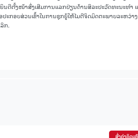
 ຍິນດີຕັ້ງໜ້າສົ່ງເສີມການແລກປ່ຽນດ້ານສິລະປະວັດທະນະທຳ 
່ອປະກອບສ່ວນເຂົ້າໃນການຊຸກຍູ້ໃຫ້ໄມຕີຈິດມິດຕະພາບລະຫວ່າງ
ລິກ.
ສົ່ງຄໍາຄິດເຫ