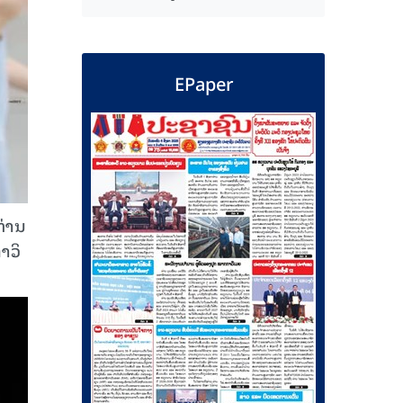
EPaper
່ານ​
​ວິ​