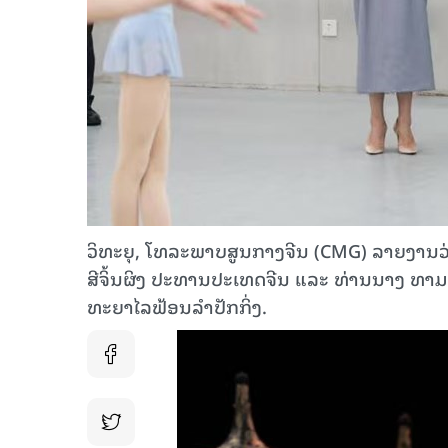
ວິທະຍຸ, ໂທລະພາບສູນກາງຈີນ (CMG) ລາຍງານວ່າ: ໃນ​
ສີ​ຈິ້ນ​ຜິງ ປະ​ທານ​ປະ​ເທດ​ຈີນ​ ແລະ​ ທ່ານ​ນາງ ທາ​ມາ​
ທະ​ຍາ​ໄລ​ຟ້ອນ​ລຳ​ປັກ​ກິ່ງ.