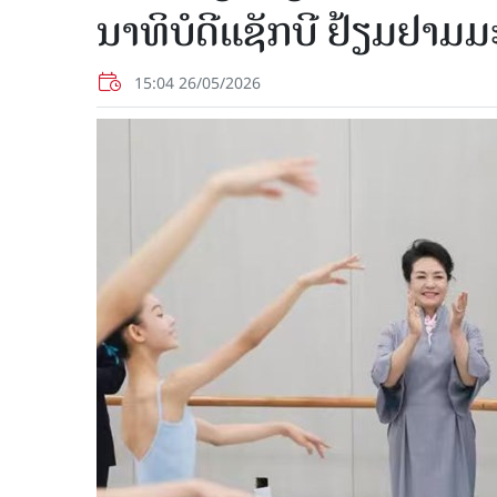
ນາ​ທິ​ບໍ​ດີ​ແຊັກ​ບີ ຢ້ຽມ​ຢາມ​ມ
15:04 26/05/2026