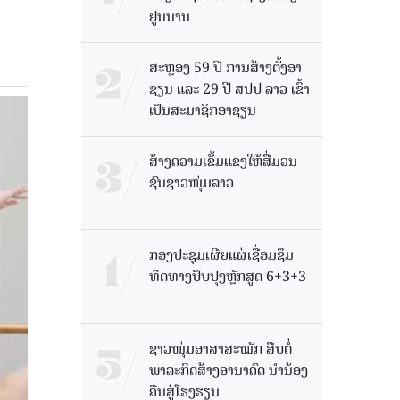
ຢູນນານ
ສະຫຼອງ 59 ປີ ການສ້າງຕັ້ງອາ
ຊຽນ ແລະ 29 ປີ ສປປ ລາວ ເຂົ້າ
ເປັນສະມາຊິກອາຊຽນ
ສ້າງຄວາມເຂັ້ມແຂງໃຫ້ສື່ມວນ
ຊົນຊາວໜຸ່ມລາວ
ກອງປະຊຸມເຜີຍແຜ່ເຊື່ອມຊຶມ
ທິດທາງປັບປຸງຫຼັກສູດ 6+3+3
ຊາວໜຸ່ມອາສາສະໝັກ ສືບຕໍ່
ພາລະກິດສ້າງອານາຄົດ ນໍານ້ອງ
ຄືນສູ່ໂຮງຮຽນ