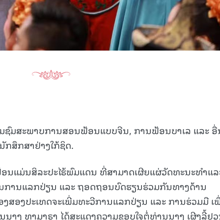
ຽມຊົມສະພາບການສອນຟ້ອນແບບຈີນ, ການຟ້ອນບາເລ ແລະ ອື
ັກສຶກສາຢ່າງໃກ້ຊິດ.
ນຟ້ອນແມ່ນສິລະປະໄຮ້ພົມແດນ ທີ່ສາມາດເຜີຍແຜ່ວັດທະນະທຳແລ
ິເສດໃນການແລກປ່ຽນ ແລະ ຖອດຖອນບົດຮຽນຮ່ວມກັນທາງດ້ານ
ຂອງສອງປະເທດຈະເພີ່ມທະວີການແລກປ່ຽນ ແລະ ການຮ່ວມມື ເພື
ທ່ານນາງ ທາມາຣາ ໄດ້ສະແດງຄວາມຂອບໃຈຕໍ່ທ່ານນາງ ເຜີງລີ້ຢວນ