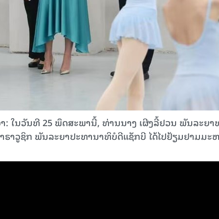
ວັນ​ທີ 25 ພຶດ​ສະ​ພາ​ນີ້, ທ່ານ​ນາງ ​ເຜີງ​ລີ້ຢວນ ພັນ​ລະ​ຍາທ
ຣາວູຊິກ ພັນ​ລະ​ຍາ​ປະ​ທາ​ນາ​ທິ​ບໍ​ດີ​ແຊັກ​ບີ ໄດ້​ໄປຢ້ຽມ​ຢາມມະ​ຫາ