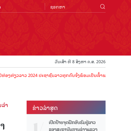
n
ວັນເສົາ ທີ 8 ສິງຫາ ຄ.ສ. 2026
ລາວ 2024 ປະຊາຊົນລາວທຸກຄົນຈົ່ງພ້ອມເປັນເຈົ້າພາບທີ່ດີ ຕ້ອນຮັບນັກທ່ອງທ
​ລຳ​
ຂ່າວ​ລ່າ​ສຸດ
າ​
ເປີດປ້າຍຈຸດຝຶກອົບຮົມຢູ່ລາວ
ຂອງສະຖາບັນການຊ່າງແຂວງ