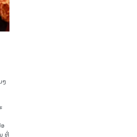
່ນໆ
ະ
່ອ
 ທີ່