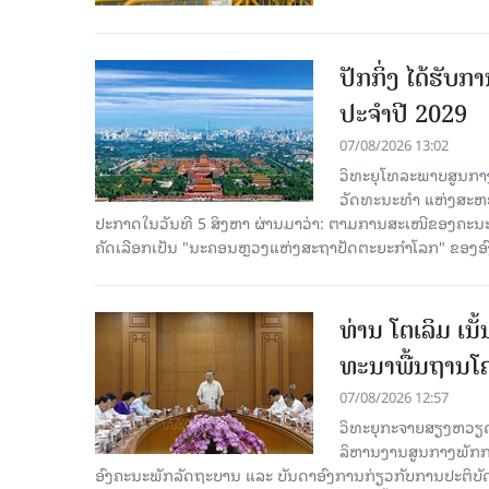
ປັກກິ່ງ ໄດ້ຮັ
ປະຈຳປີ 2029
07/08/2026 13:02
ວິທະຍຸໂທລະພາບສູນກາງ
ວັດທະນະທຳ ແຫ່ງສະຫະປະ
ປະກາດໃນວັນທີ 5 ສິງຫາ ຜ່ານມາວ່າ: ຕາມການສະເໜີຂອງຄະນະ
ຄັດ​ເລືອກເປັນ "ນະຄອນຫຼວງແຫ່ງສະຖາປັດຕະຍະກຳໂລກ" ຂອງອ
ທ່ານ ໂຕ​ເລິມ ເນ
ທະ​ນາ​ພື້ນ​ຖານ​ໂ
07/08/2026 12:57
ວິທະຍຸກະຈາຍສຽງຫວຽດນາມລ
ລິ​ຫານ​ງານ​ສູນ​ກາງ​ພັກ
ອົງ​ຄະ​ນະ​ພັກ​ລັດ​ຖະ​ບານ ແລະ ບັນ​ດາ​ອົງ​ການ​ກ່ຽວ​ກັບ​ການ​ປະ​ຕິ​