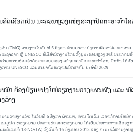
ບການຄັດເລືອກເປັນ ນະຄອນຫຼວງແຫ່ງສະຖາປັດຕະຍະກຳໂລ
ຈີນ (CMG) ລາຍງານໃນວັນທີ 6 ສິງຫາ ຜ່ານມາວ່າ: ອົງການສຶກສາວິທະຍາສາດ
ຊາຊາດ ຫຼື UNESCO ທີ່ມີສຳນັກງານໃຫຍ່ຕັ້ງຢູ່ນະຄອນ​ຫຼວງປາຣີ ປະເທດຝຣັ່ງ
ກຳມະການຮ່ວມວ່າດ້ວຍນະຄອນຫຼວງແຫ່ງສະຖາປັດຕະຍະກຳໂລກ, ປັກກິ່ງ ໄດ້ຮັ
ົງການ UNESCO ແລະ ສະມາ​ຄົມສະຖາປະນິກສາກົນ ປະຈຳປີ 2029.
ັ້ນໜັກ ຕ້ອງ​ປ່ຽນ​ແປງ​ໃໝ່​ວຽກ​ງານ​ວາງ​ແຜນ​ຜັງ ແລະ ​ພັດ
ຄງ​ລ່າງ
າຍງານວ່າ: ໃນ​ວັນ​ທີ 6 ສິງ​ຫາ ຜ່ານມາ, ທ່ານ ໂຕ​ເລິມ ເລ​ຂາ​ທິ​ການ​ໃຫຍ່​ຄະ​ນ
​ກອມ​ມູ​ນິດ ຫວຽດ​ນາມ ປະ​ທານ​ປະ​ເທດຫວຽດ​ນາມ ໄດ້​ເປັນ​ປະ​ທານ​ການ​ເຮັດ​ວຽກ​ກ
ບັດ​ມະ​ຕິ​ເລກ​ທີ 13-NQ/TW, ລົງວັນ​ທີ 16 ມັງ​ກອນ 2012 ຂອງ ຄະ​ນະ​ບໍ​ລິ​ຫານ​ງານ​ສ