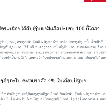
ອາເມຣິກາ ໄດ້ຄືນເງິນພາສີແລ້ວປະມານ 100 ຕື້ໂດລາ
ນ (CMG) ລາຍງານໃນວັນທີ 6 ສິງຫາ ຜ່ານມາວ່າ: ຫວ່າງມໍ່ໆມານີ້, ເຈົ້າໜ້າທີ່
ປ້ອງກັນຊາຍແດນ ທີ່ຂຶ້ນກັບກະຊວງຄວາມໝັ້ນຄົງດິນແດນ ສະຫະລັດ ອາເມຣິກາ ໄ
ນຄ້າສາກົນຂອງ ສະຫະລັດ ອາເມຣິກາ ວ່າ: ອົງການດ່ານພາສີ ສະຫະລັດ ອາເມຣິກາ
ບກ່ອນໜ້ານີ້ພາຍໃຕ້ “ກົດໝາຍວ່າດ້ວຍອຳນາດດ້ານເສດຖະກິດສຸກເສີນສາກົນ” ຂອ
ງສິງກະໂປ ຂະຫຍາຍຕົວ 4% ໃນເດືອນມິຖຸນາ
່າ: ສຳນັກງານສະຖິຕິແຫ່ງຊາດສິງກະໂປໄດ້ເປີດເຜີຍໃນ ວັນທີ 5 ສິງຫາ ຜ່ານມາວ
ເພີ່ມຂຶ້ນ 4% ໃນເດືອນມິຖຸນາ ເມື່ອທຽບກັບປີກ່ອນ ຊຶ່ງເລັ່ງຂຶ້ນຈາກການຂະຫຍ
າ.