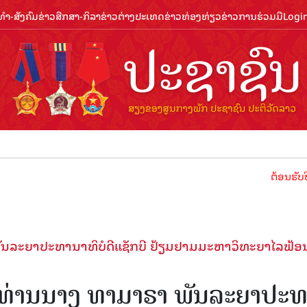
ຳ-ສັງຄົມ
ຂ່າວສືກສາ-ກິລາ
ຂ່າວຕ່າງປະເທດ
ຂ່າວທ່ອງທ່ຽວ
ຂ່າວການຮ່ວມມື
Logi
ຕ້ອນຮັບປີທ່ອງທ່ຽວ
ະ​ຍາ​ປະ​ທາ​ນາ​ທິ​ບໍ​ດີ​ແຊັກ​ບີ ຢ້ຽມ​ຢາມ​ມະ​ຫາ​ວິ​ທະ​ຍາ​ໄລ​ຟ້ອນ
 ທ່ານ​ນາງ ທາ​ມາ​ຣາ ພັນ​ລະ​ຍາ​ປະ​ທ