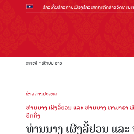
ຂ່າວເດັ່ນ
ຂ່າວການເມືອງ
ຂ່າວເສດຖະກິດ
ຂ່າວວັດທະນະທ
ສະເໜີ
ພັກປປ ລາວ
ຂ່າວຕ່າງປະເທດ
ທ່ານ​ນາງ ​ເຜີງ​ລີ້ຢວນ ​ແລະ ທ່ານ​ນາງ ທາ​ມາ​ຣາ ພັນ​ລ
ປັກ​ກິ່ງ
ທ່ານ​ນາງ ​ເຜີງ​ລີ້ຢວນ ​ແລະ