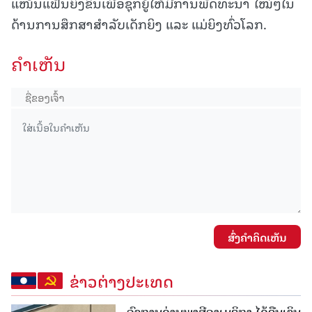
ແໜ້ນແຟ້ນຍິ່ງຂຶ້ນເພື່ອຊຸກຍູ້ໃຫ້ມີການພັດທະນາ ໃໝ່ໆໃນ
ດ້ານການສຶກສາສຳລັບເດັກຍິງ ແລະ ແມ່ຍິງທົ່ວໂລກ.
ຄໍາເຫັນ
ສົ່ງຄໍາຄິດເຫັນ
ຂ່າວຕ່າງປະເທດ