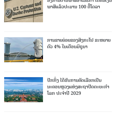
ອົງການດ່ານພາສີອາເມຣິກາ ໄດ້ຄືນເງິນ
ພາສີແລ້ວປະມານ 100 ຕື້ໂດລາ
ການຂາຍຍ່ອຍຂອງສິງກະໂປ ຂະຫຍາຍ
ຕົວ 4% ໃນເດືອນມິຖຸນາ
ປັກກິ່ງ ໄດ້ຮັບການຄັດເລືອກເປັນ
ນະຄອນຫຼວງແຫ່ງສະຖາປັດຕະຍະກຳ
ໂລກ ປະຈຳປີ 2029