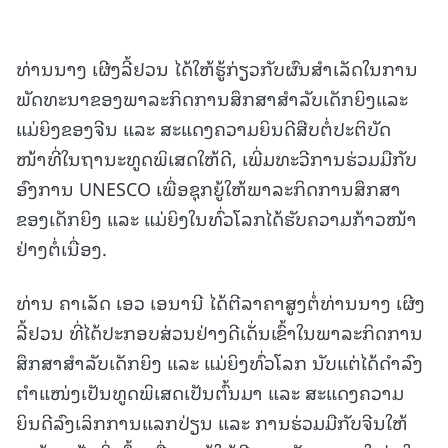
ທ່ານນາງ ເຜີງລີ້ຢວນ ໄດ້ໃຫ້ຮູ້ກ່ຽວກັບຜົນສຳເລັດໃນການ
ພັດທະນາຂອງພາລະກິດການສຶກສາສຳລັບເດັກຍິງແລະ
ແມ່ຍິງຂອງຈີນ ແລະ ສະແດງຄວາມຍິນດີສືບຕໍ່ປະຕິບັດ
ໜ້າທີ່ໃນຖານະທູດພິເສດໃຫ້ດີ, ເພີ່ມທະວີການຮ່ວມມືກັບ
ອົງການ UNESCO ເພື່ອຊຸກຍູ້ໃຫ້ພາລະກິດການສຶກສາ
ຂອງເດັກຍິງ ແລະ ແມ່ຍິງໃນທົ່ວໂລກໄດ້ຮັບຄວາມກ້າວໜ້າ
ຢ່າງຕໍ່ເນື່ອງ.
ທ່ານ ຄາເລັດ ເອວ ເອນານີ ໄດ້ຕີລາຄາສູງຕໍ່ທ່ານນາງ ເຜີງ
ລີ້ຢວນ ທີ່ໄດ້ປະກອບສ່ວນຢ່າງດີເດັ່ນເຂົ້າໃນພາລະກິດການ
ສຶກສາສຳລັບເດັກຍິງ ແລະ ແມ່ຍິງທົ່ວໂລກ ນັບແຕ່ໄດ້ດຳລົງ
ຕຳແໜ່ງເປັນທູດພິເສດເປັນຕົ້ນມາ ແລະ ສະແດງຄວາມ
ຍິນດີລົງເລິກການແລກປ່ຽນ ແລະ ການຮ່ວມມືກັບຈີນໃຫ້