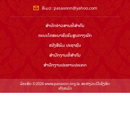
ອີເມວ:
pasaxonn@yahoo.com
ສຳ​ນັກ​ຂ່າວ​ສານ​ທີ່​ສຳ​ຄັນ​
ຄະນະໂຄສະນາອົບຮົມ​ສູນ​ກາງ​ພັກ
ໜັງສືພິມ ປະ​ຊາ​ຊົນ
ສຳ​ນັກ​ງານ​ທີ່​ສຳ​ຄັນ
ສຳ​ນັກ​ງານ​ປະ​ທານ​ປະ​ເທດ
ລິຂະສິດ ©2026 www.pasaxon.org.la. ສະຫງວນໄວ້ເຊິງສິດ
ທັງຫມົດ