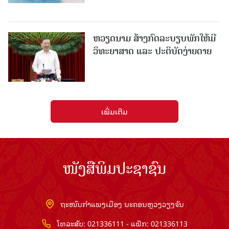
ຫວຽດນາມ ສ້າງກົດລະບຽບພັກໃຫ້ມີ
ວິທະຍາສາດ ແລະ ປະຕິບັດງ່າຍດາຍ
ເພີ່ມເຕີມ
ໜັງສືພິມປະຊາຊົນ
ຖະໜົນກຳແພງເມືອງ ນະຄອນຫຼວງວຽງຈັນ
ໂທລະສັບ: 021336111 - ແຟັກ: 021336113