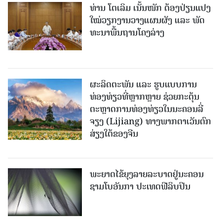
ທ່ານ ໂຕ​ເລິມ ເນັ້ນໜັກ ຕ້ອງ​ປ່ຽນ​ແປງ​
ໃໝ່​ວຽກ​ງານ​ວາງ​ແຜນ​ຜັງ ແລະ ​ພັດ​
ທະ​ນາ​ພື້ນ​ຖານ​ໂຄງ​ລ່າງ
ຜະລິດຕະພັນ ແລະ ຮູບແບບການ
ທ່ອງທ່ຽວທີ່ຫຼາກຫຼາຍ ຊ່ວຍກະຕຸ້ນ
ຕະຫຼາດການທ່ອງທ່ຽວໃນນະຄອນລີ່
ຈຽງ (Lijiang) ທາງພາກຕາເວັນຕົກ
ສ່ຽງໃຕ້ຂອງຈີນ
ພະຍາດໄຂ້ຍຸງລາຍລະບາດຢູ່ນະຄອນ
ຊາມໂບ​ອັນກາ ປະເທດຟີລິບປິນ