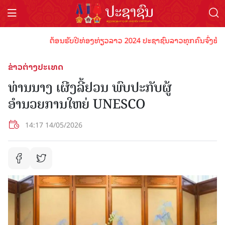
ຕ້ອນຮັບປີທ່ອງທ່ຽວລາວ 2024 ປະຊາຊົນລາວທຸກຄົນຈົ່ງພ້ອມເປັນ
ຂ່າວຕ່າງປະເທດ
ທ່ານນາງ ເຜີງລີ້ຢວນ ພົບປະກັບຜູ້
ອຳນວຍການໃຫຍ່ UNESCO
14:17 14/05/2026