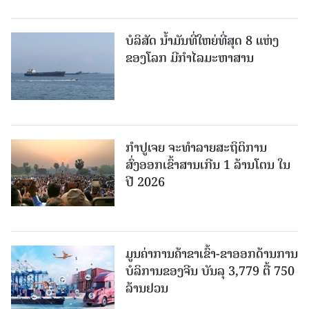
ບໍລິສັດ ນ້ຳມັນທີ່ໃຫຍ່ທີ່ສຸດ 8 ແຫ່ງ
ຂອງໂລກ ມີກຳໄລມະຫາສານ
ກຳປູເຈຍ ຈະທຳລາຍສະຖິຕິການ
ສົ່ງອອກເຂົ້າສານເກີນ 1 ລ້ານໂຕນ ໃນ
ປີ 2026
ມູນຄ່າການຄ້າຂາເຂົ້າ-ຂາອອກດ້ານການ
ບໍລິການຂອງຈີນ ບັນລຸ 3,779 ຕື້ 750
ລ້ານຢວນ