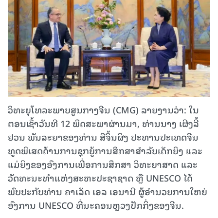
ວິທະຍຸໂທລະພາບສູນກາງຈີນ (CMG) ລາຍງານວ່າ: ໃນ
ຕອນເຊົ້າວັນທີ 12 ພຶດສະພາຜ່ານມາ, ທ່ານນາງ ເຜີງລີ້
ຢວນ ພັນລະຍາຂອງທ່ານ ສີຈິ້ນຜິງ ປະທານປະເທດຈີນ
ທູດພິເສດດ້ານການຊຸກຍູ້ການສຶກສາສຳລັບເດັກຍິງ ແລະ
ແມ່ຍິງຂອງອົງການເພື່ອການສຶກສາ ວິທະຍາສາດ ແລະ
ວັດທະນະທຳແຫ່ງສະຫະປະຊາຊາດ ຫຼື UNESCO ໄດ້
ພົບປະກັບທ່ານ ຄາເລັດ ເອລ ເອນານີ ຜູ້ອຳນວຍການໃຫຍ່
ອົງການ UNESCO ທີ່ນະຄອນຫຼວງປັກກິ່ງຂອງຈີນ.