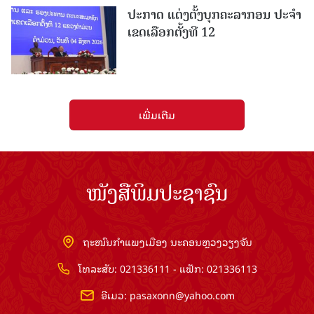
ປະກາດ ແຕ່ງຕັ້ງບຸກຄະລາກອນ ປະຈໍາ
ເຂດເລືອກຕັ້ງທີ 12
ເພີ່ມເຕີມ
ໜັງສືພິມປະຊາຊົນ
ຖະໜົນກຳແພງເມືອງ ນະຄອນຫຼວງວຽງຈັນ
ໂທລະສັບ: 021336111 - ແຟັກ: 021336113
ອີເມວ:
pasaxonn@yahoo.com