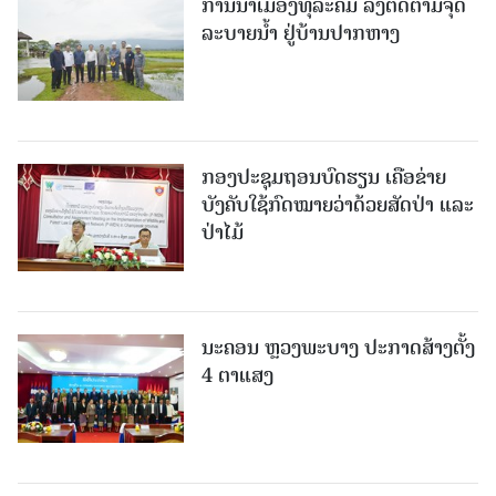
ການນໍາເມືອງທຸລະຄົມ ລົງຕິດຕາມຈຸດ
ລະບາຍນໍ້າ ຢູ່ບ້ານປາກຫາງ
ກອງປະຊຸມຖອນບົດຮຽນ ເຄືອຂ່າຍ
ບັງຄັບໃຊ້ກົດໝາຍວ່າດ້ວຍສັດປ່າ ແລະ
ປ່າໄມ້
ນະຄອນ ຫຼວງພະບາງ ປະ​ກາດ​ສ້າງ​ຕັ້ງ
4 ຕາແສງ