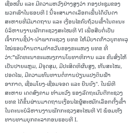
ເຊື່ອໝັ້ນ ແລະ ມີຄວາມຫວັງຢ່າງສູງວ່າ ກອງປະຊຸມຂອງ
ພວກເຮົາໃນຮອບທີ I ນີ້ຈະສາມາດເລືອກເຟັ້ນໄດ້ບັນດາ
ສະຫາຍທີ່ມີມາດຖານ ແລະ ເງື່ອນໄຂຄົບຖ້ວນເຂົ້າໃນຄະນະ
ບໍລິຫານງານພັກກະຊວງສະໄໝທີ VI ເພື່ອສືບຕໍ່ເປັນ
ເຈົ້າການຊີ້ນໍາ-ນຳພາກະຊວງ ຍທຂ ໃຫ້ມີບາດກ້າວບຸກທະລຸ
ໃໝ່ຮອບດ້ານຕາມຄໍາຂວັນຂອງຂະແໜງ ຍທຂ ທີ່
ວ່າ:
"
ພັດທະນາຂະແໜງການໂຍທາທິການ ແລະ ຂົນສົ່ງໃຫ້
ເປັນປາຍແຫຼມ, ມີຈຸດສຸມ, ມີປະສິດທິຜົນສູງ, ທັນສະໄໝ,
ປອດໄພ, ມີຄວາມທົນທານຕໍ່ການປ່ຽນແປງດິນຟ້າ
ອາກາດ, ເຊື່ອມໂຍງ-ເຊື່ອມຈອດ ແລະ ຍືນຍົງ". ໃນພິທີ
ສະຫາຍ ເດດສົງຄາມ ທຳມະວົງ ຮອງລັດຖະມົນຕີກະຊວງ
ຍທຂ ໄດ້ຂຶ້ນຜ່ານມາດຖານເງື່ອນໄຂຜູ້ສະໝັກເລືອກຕັ້ງເຂົ້າ
ໃນຄະນະບໍລິຫານງານພັກກະຊວງສະໄໝທີ VI ພ້ອມທັງ
ທາບທາມບຸກຄະລາກອນຮອບທີ I.