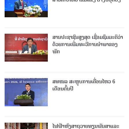
ສານປະຊາຊົນສູງສຸດ ເຊື່ອມຊຶມມະຕິວ່າ
ດ້ວຍການເພີ່ມທະວີການນຳພາຂອງ
ພັກ
ສທໜລ ສະຫຼຸບການເຄື່ອນໄຫວ 6
ເດືອນຕົ້ນປີ
ໄຟຟ້າຫົງສາຖວາຍທຽນພັນສາແລະ