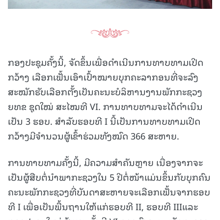
ກອງປະຊຸມຄັ້ງນີ້, ຈັດຂຶ້ນເພື່ອດໍາເນີນການທາບທາມເປີດ
ກວ້າງ ເລືອກເຟັ້ນເອົາເປົ້າໝາຍບຸກຄະລາກອນທີ່ຈະລົງ
ສະໝັກຮັບເລືອກຕັ້ງເປັນຄະນະບໍລິຫານງານພັກກະຊວງ
ຍທຂ ຊຸດໃໝ່ ສະໄໝທີ VI. ການທາບທາມຈະໄດ້ດໍາເນີນ
ເປັນ 3 ຮອບ. ສໍາລັບຮອບທີ I ນີ້ເປັນການທາບທາມເປີດ
ກວ້າງມີຈໍານວນຜູ້ເຂົ້າຮ່ວມທັງໝົດ 366 ສະຫາຍ.
ການທາບທາມຄັ້ງນີ້, ມີຄວາມສໍາຄັນຫຼາຍ ເນື່ອງຈາກຈະ
ເປັນຜູ້ສືບຕໍ່ນໍາພາກະຊວງໃນ 5 ປີຕໍ່ໜ້າແມ່ນຂຶ້ນກັບບຸກຄົນ
ຄະນະພັກກະຊວງທີ່ບັນດາສະຫາຍຈະເລືອກເຟັ້ນຈາກຮອບ
ທີ I ເພື່ອເປັນພື້ນຖານໃຫ້ແກ່ຮອບທີ II, ຮອບທີ IIIແລະ