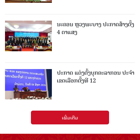
ນະຄອນ ຫຼວງພະບາງ ປະ​ກາດ​ສ້າງ​ຕັ້ງ
4 ຕາແສງ
ປະກາດ ແຕ່ງຕັ້ງບຸກຄະລາກອນ ປະຈໍາ
ເຂດເລືອກຕັ້ງທີ 12
ເພີ່ມເຕີມ