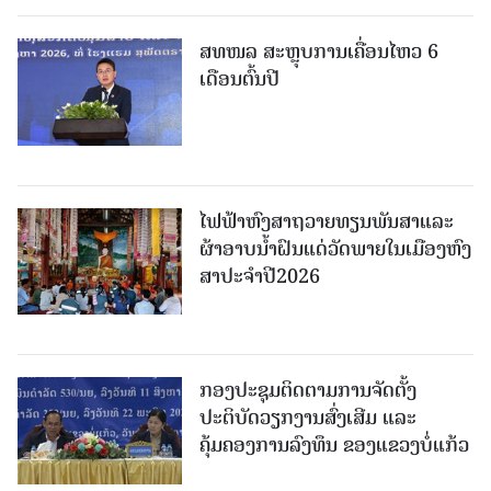
ສທໜລ ສະຫຼຸບການເຄື່ອນໄຫວ 6
ເດືອນຕົ້ນປີ
ໄຟຟ້າຫົງສາຖວາຍທຽນພັນສາແລະ
ຜ້າອາບນໍ້າຝົນແດ່ວັດພາຍໃນເມືອງຫົງ
ສາປະຈໍາປີ2026
ກອງປະຊຸມຕິດຕາມການຈັດຕັ້ງ
ປະຕິບັດວຽກງານສົ່ງເສີມ ແລະ
ຄຸ້ມຄອງການລົງທຶນ ຂອງແຂວງບໍ່ແກ້ວ