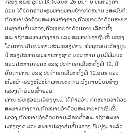
7ຂອງ ສພຊ ຊຸດທີ IX;ໃນວັນທີ 26 ມີນາ ນີ້ ທີ່ແຂວງຄຳ
ມ່ວນ ໄດ້ຈັດກອງປະຊຸມທາບທາມຮ່າງກົດໝາຍ 3ສະບັບຄື:
ກົດໝາຍວ່າດ້ວຍສະພາແຫ່ງຊາດ,ກົດໝາຍວ່າດ້ວຍສະພາ
ປະຊາຊົນຂັ້ນແຂວງ,ກົດໝາຍວ່າດ້ວຍການເລືອກຕັ້ງ
ສະມາຊິກສະພາແຫ່ງຊາດ ແລະ ສະພາປະຊາຊົນຂັ້ນແຂວງ
ໂດຍການເປັນປະທານຮ່ວມຂອງທ່ານ ພົທສຸວອນເລືອງບຸນ
ມີ ຮອງປະທານສະພາແຫ່ງຊາດ ແລະ ທ່ານ ບຸນມີພິມມະ
ສອນປະທານຄະນະ ສສຊ ປະຈໍາເຂດເລືອກຕັ້ງທີ 12, ມີ
ບັນດາທ່ານ ສສຊ ປະຈໍາເຂດເລືອກຕັ້ງທີ 12,ສສຂ ແລະ
ຫົວໜ້າ-ຮອງຫົວໜ້າພະແນກການ,ອົງການອ້ອມຂ້າງ
ແຂວງຄຳມ່ວນເຂົ້າຮ່ວມ.
ທ່ານ ພົທສຸວອນເລືອງບຸນມີ ໄດ້ກ່າວວ່າ: ກົດໝາຍວ່າດ້ວຍ
ສະພາແຫ່ງຊາດ,ກົດໝາຍວ່າດ້ວຍສະພາປະຊາຊົນຂັ້ນ
ແຂວງ,ກົດໝາຍວ່າດ້ວຍການເລືອກຕັ້ງສະມາຊິກສະພາ
ແຫ່ງຊາດ ແລະ ສະພາປະຊາຊົນຂັ້ນແຂວງ ປັບປຸງມາແລ້ວ