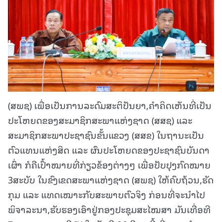
(ສພຊ) ເພື່ອເປັນການລະດົມສະຕິປັນຍາ,ຄໍາຄິດເຫັນທີ່ເປັນ
ປະໂຫຍດຂອງສະມາຊິກສະພາແຫ່ງຊາດ (ສສຊ) ແລະ
ສະມາຊິກສະພາປະຊາຊົນຂັ້ນແຂວງ (ສສຂ) ໃນຖານະເປັນ
ຕົວແທນແຫ່ງສິດ ແລະ ຜົນປະໂຫຍດຂອງປະຊາຊົນບັນດາ
ເຜົ່າ ກໍຄືເປົ້າໝາຍທີ່ກ່ຽວຂ້ອງຕ່າງໆ ເພື່ອປັບປຸງກົດໝາຍ
3ສະບັບ ໃນຂົງເຂດສະພາແຫ່ງຊາດ (ສພຊ) ໃຫ້ຄົບຖ້ວນ,ຮັດ
ກຸມ ແລະ ແທດເໝາະກັບສະພາບຕົວຈິງ ກ່ອນທີ່ຈະນໍາໄປ
ພິຈາລະນາ,ຮັບຮອງເອົາຢູ່ກອງປະຊຸມສະໄໝສາ ມັນເທື່ອທີ