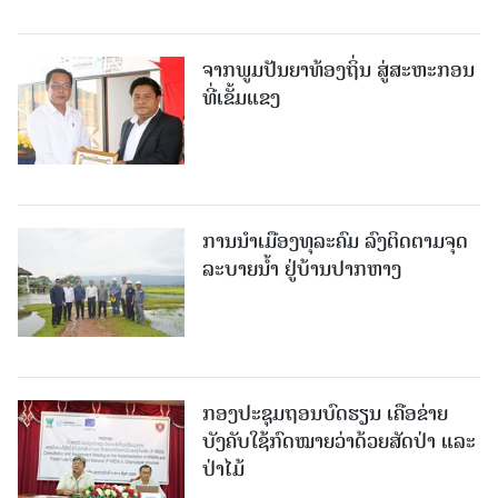
ຈາກພູມປັນຍາທ້ອງຖິ່ນ ສູ່ສະຫະກອນ
ທີ່ເຂັ້ມແຂງ
ການນໍາເມືອງທຸລະຄົມ ລົງຕິດຕາມຈຸດ
ລະບາຍນໍ້າ ຢູ່ບ້ານປາກຫາງ
ກອງປະຊຸມຖອນບົດຮຽນ ເຄືອຂ່າຍ
ບັງຄັບໃຊ້ກົດໝາຍວ່າດ້ວຍສັດປ່າ ແລະ
ປ່າໄມ້