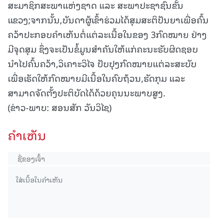
ສະມາຊິກສະພາແຫ່ງຊາດ ແລະ ສະພາປະຊາຊົນຂັ້ນ
ແຂວງ;ຈາກນັ້ນ,ບັນດາຜູ້ເຂົ້າຮ່ວມໄດ້ສຸມສະຕິປັນຍາເພື່ອຄົ້ນ
ຄວ້າປະກອບຄຳເຫັນຕໍ່ແຕ່ລະເນື້ອໃນຂອງ 3ກົດໝາຍ ຢ່າງ
ມີຈຸດສຸມ ຊຶ່ງຈະເປັນຂໍ້ມູນສຳຄັນໃຫ້ແກ່ຄະນະຮັບຜິດຊອບ
ນຳໄປຄົ້ນຄວ້າ,ວິເຄາະວິໄຈ ປັບປຸງກົດໝາຍແຕ່ລະສະບັບ
ເພື່ອເຮັດໃຫ້ກົດໝາຍມີເນື້ອໃນຄົບຖ້ວນ,ຮັດກຸມ ແລະ
ສາມາດຈັດຕັ້ງປະຕິບັດໄດ້ດ້ວຍຄຸນນະພາບສູງ.
(ຂ່າວ-ພາບ: ສອນສັກ ວັນວິໄຊ)
ຄໍາເຫັນ