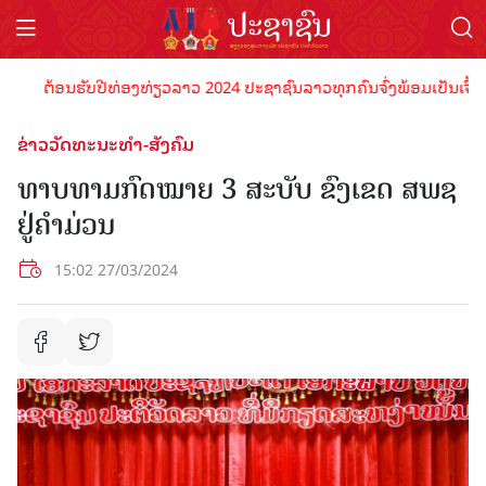
ຕ້ອນຮັບປີທ່ອງທ່ຽວລາວ 2024 ປະຊາຊົນລາວທຸກຄົນຈົ່ງພ້ອມເປັນເຈົ້າພາບທ
ຂ່າວວັດທະນະທຳ-ສັງຄົມ
ທາບທາມກົດໝາຍ 3 ສະບັບ ຂົງເຂດ ສພຊ
ຢູ່ຄຳມ່ວນ
15:02 27/03/2024