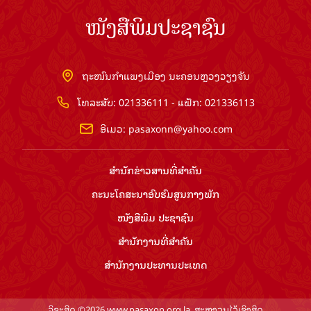
ໜັງສືພິມປະຊາຊົນ
ຖະໜົນກຳແພງເມືອງ ນະຄອນຫຼວງວຽງຈັນ
ໂທລະສັບ: 021336111 - ແຟັກ: 021336113
ອີເມວ:
pasaxonn@yahoo.com
ສຳ​ນັກ​ຂ່າວ​ສານ​ທີ່​ສຳ​ຄັນ​
ຄະນະໂຄສະນາອົບຮົມ​ສູນ​ກາງ​ພັກ
ໜັງສືພິມ ປະ​ຊາ​ຊົນ
ສຳ​ນັກ​ງານ​ທີ່​ສຳ​ຄັນ
ສຳ​ນັກ​ງານ​ປະ​ທານ​ປະ​ເທດ
ລິຂະສິດ ©2026 www.pasaxon.org.la. ສະຫງວນໄວ້ເຊິງສິດ