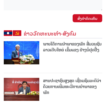
ສົ່ງຄໍາຄິດເຫັນ
ຂ່າວວັດທະນະທຳ-ສັງຄົມ
ພາຍໃຕ້ການນໍາພາຂອງພັກ ສື່ມວນຊົນ
ລາວເຕີບໃຫຍ່ ເຂັ້ມແຂງ ຢ່າງບໍ່ຢຸດຢັ້ງ
ສານປະຊາຊົນສູງສຸດ ເຊື່ອມຊຶມມະຕິວ່າ
ດ້ວຍການເພີ່ມທະວີການນຳພາຂອງ
ພັກ