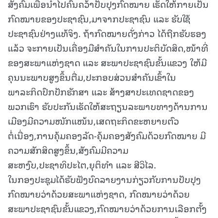
ສັງຄົມເພື່ອນຳໄປຄົ້ນຄວ້າປັບປຸງກົດໝາຍ ເຮັດໃຫ້ກາຍເປັນ
ກົດໝາຍຂອງປະຊາຊົນ,ມາຈາກປະຊາຊົນ ແລະ ຮັບໃຊ້
ປະຊາຊົນຢ່າງແທ້ຈິງ. ຖ້າກົດໝາຍດັ່ງກ່າວ ໄດ້ຖືກຮັບຮອງ
ແລ້ວ ຈະກາຍເປັນເຄື່ອງມືສຳຄັນໃນການປະຕິບັດສິດ,ໜ້າທີ່
ຂອງສະພາແຫ່ງຊາດ ແລະ ສະພາປະຊາຊົນຂັ້ນແຂວງ ໃຫ້ມີ
ຄຸນນະພາບສູງຂຶ້ນຕື່ມ,ປະກອບສ່ວນສຳຄັນເຂົ້າໃນ
ພາລະກິດປົກປັກຮັກສາ ແລະ ສ້າງສາປະເທດຊາດຂອງ
ພວກເຮົາ ຮັບປະກັນເຮັດໃຫ້ສະຖຽນລະພາບທາງດ້ານການ
ເມືອງມີຄວາມໜັກແໜ້ນ,ເສດຖະກິດຂະຫຍາຍຕົວ
ຕໍ່ເນື່ອງ,ການຄຸ້ມຄອງລັດ-ຄຸ້ມຄອງສັງຄົມດ້ວຍກົດໝາຍ ມີ
ຄວາມສັກສິດສູງຂຶ້ນ,ສັງຄົມມີຄວາມ
ສະຫງົບ,ປະຊາທິປະໄຕ,ຍຸຕິທຳ ແລະ ສີວິໄລ.
ໃນກອງປະຊຸມໄດ້ຮັບຟັງບົດລາຍງານກ່ຽວກັບການປັບປຸງ
ກົດໝາຍວ່າດ້ວຍສະພາແຫ່ງຊາດ, ກົດໝາຍວ່າດ້ວຍ
ສະພາປະຊາຊົນຂັ້ນແຂວງ,ກົດໝາຍວ່າດ້ວຍການເລືອກຕັ້ງ