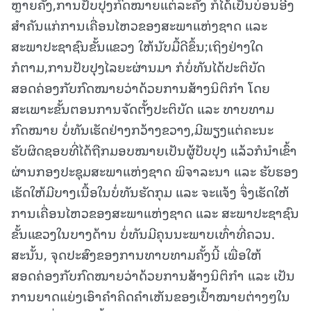
ຫຼາຍຄັ້ງ,ການປັບປຸງກົດໝາຍແຕ່ລະຄັ້ງ ກໍໄດ້ເປັນບ່ອນອີງ
ສຳຄັນແກ່ການເຄື່ອນໄຫວຂອງສະພາແຫ່ງຊາດ ແລະ
ສະພາປະຊາຊົນຂັ້ນແຂວງ ໃຫ້ນັບມື້ດີຂຶ້ນ;ເຖິງຢ່າງໃດ
ກໍຕາມ,ການປັບປຸງໄລຍະຜ່ານມາ ກໍບໍ່ທັນໄດ້ປະຕິບັດ
ສອດຄ່ອງກັບກົດໝາຍວ່າດ້ວຍການສ້າງນິຕິກຳ ໂດຍ
ສະເພາະຂັ້ນຕອນການຈັດຕັ້ງປະຕິບັດ ແລະ ທາບທາມ
ກົດໝາຍ ບໍ່ທັນເຮັດຢ່າງກວ້າງຂວາງ,ມີພຽງແຕ່ຄະນະ
ຮັບຜິດຊອບທີ່ໄດ້ຖືກມອບໝາຍເປັນຜູ້ປັບປຸງ ແລ້ວກໍນຳເຂົ້າ
ຜ່ານກອງປະຊຸມສະພາແຫ່ງຊາດ ພິຈາລະນາ ແລະ ຮັບຮອງ
ເຮັດໃຫ້ມີບາງເນື້ອໃນບໍ່ທັນຮັດກຸມ ແລະ ຈະແຈ້ງ ຈຶ່ງເຮັດໃຫ້
ການເຄື່ອນໄຫວຂອງສະພາແຫ່ງຊາດ ແລະ ສະພາປະຊາຊົນ
ຂັ້ນແຂວງໃນບາງດ້ານ ບໍ່ທັນມີຄຸນນະພາບເທົ່າທີ່ຄວນ.
ສະນັ້ນ, ຈຸດປະສົງຂອງການທາບທາມຄັ້ງນີ້ ເພື່ອໃຫ້
ສອດຄ່ອງກັບກົດໝາຍວ່າດ້ວຍການສ້າງນິຕິກຳ ແລະ ເປັນ
ການຍາດແຍ່ງເອົາຄຳຄິດຄຳເຫັນຂອງເປົ້າໝາຍຕ່າງໆໃນ