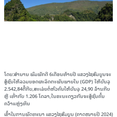
ໂດຍ:ສຳນານ ພົມພັກດີ 6ເດືອນທ້າຍປີ ແຂວງໄຊສົມບູນຈະ
ສູ້ຊົນໃຫ້ລວມຍອດຜະລິດຕະພັນພາຍໃນ (GDP) ໃຫ້ບັນລຸ
2.542,84ຕື້ກີບ,ສະເລ່ຍຕໍ່ຫົວຄົນໃຫ້ບັນລຸ 24,90 ລ້ານກີບ
ຫຼື ເທົ່າກັບ 1.206 ໂດລາ,ໃນຂະນະດຽວກັນຈະສູ້ຊົນຄົ້ນ
ຄວ້າແຫຼ່ງທຶນ
ເຂົ້າໃນການພັດທະນາ ແຂວງໄຊສົມບູນ (ຄາດໜາຍປີ 2024)