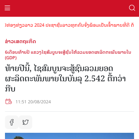
ີທ່ອງທ່ຽວລາວ 2024 ປະຊາຊົນລາວທຸກຄົນຈົ່ງພ້ອມເປັນເຈົ້າພາບທີ່ດີ ຕ້ອນຮ
ຂ່າວເສດຖະກິດ
6ເດືອນທ້າຍປີ ແຂວງໄຊສົມບູນຈະສູ້ຊົນໃຫ້ລວມຍອດຜະລິດຕະພັນພາຍໃນ
(GDP)
ທ້າຍປີນີ້, ໄຊສົມບູນຈະສູ້ຊົນລວມຍອດ
ຜະລິດຕະພັນພາຍໃນບັນລຸ 2.542 ຕື້ກວ່າ
ກີບ
11:51 20/08/2024