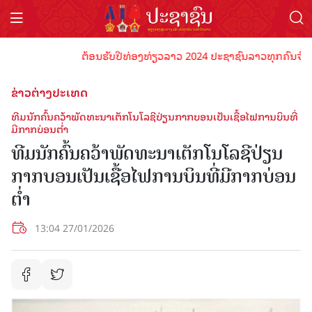
ຕ້ອນຮັບປີທ່ອງທ່ຽວລາວ 2024 ປະຊາຊົນລາວທຸກຄົນຈົ່ງພ້ອມເປ
ຂ່າວຕ່າງປະເທດ
ທີມນັກຄົ້ນຄວ້າພັດທະນາເຕັກໂນໂລຊີປ່ຽນກາກບອນເປັນເຊື້ອໄຟການບິນທີ່
ມີກາກບ່ອນຕໍ່າ
ທີມນັກຄົ້ນຄວ້າພັດທະນາເຕັກໂນໂລຊີປ່ຽນ
ກາກບອນເປັນເຊື້ອໄຟການບິນທີ່ມີກາກບ່ອນ
ຕໍ່າ
13:04 27/01/2026