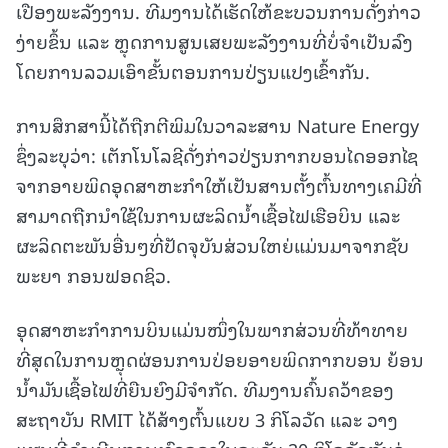
ເປືອງພະລັງງານ. ທີມງານໄດ້ເຮັດໃຫ້ຂະບວນການດັ່ງກ່າວ
ງ່າຍຂຶ້ນ ແລະ ຫຼຸດການສູນເສຍພະລັງງານທີ່ບໍ່ຈໍາເປັນລົງ
ໂດຍການລວມເອົາຂັ້ນຕອນການປ່ຽນແປງເຂົ້າກັນ.
ການສຶກສານີ້ໄດ້ຖືກຕີພິມໃນວາລະສານ Nature Energy
ຊຶ່ງລະບຸວ່າ: ເຕັກໂນໂລຊີດັ່ງກ່າວປ່ຽນກາກບອນໄດອອກໄຊ
ຈາກອາຍພິດອຸດສາຫະກໍາໃຫ້ເປັນສານຕັ້ງຕົ້ນທາງເຄມີທີ່
ສາມາດຖືກນໍາໃຊ້ໃນການຜະລິດນໍ້າເຊື້ອໄຟເຮືອບິນ ແລະ
ຜະລິດຕະພັນອື່ນໆທີ່ປັດຈຸບັນສ່ວນໃຫຍ່ແມ່ນມາຈາກຊັບ
ພະຍາ ກອນຟອດຊິວ.
ອຸດສາຫະກໍາການບິນແມ່ນໜຶ່ງໃນພາກສ່ວນທີ່ທ້າທາຍ
ທີ່ສຸດໃນການຫຼຸດຜ່ອນການປ່ອຍອາຍພິດກາກບອນ ຍ້ອນ
ນໍ້າມັນເຊື້ອໄຟທີ່ຍືນຍົງມີຈໍາກັດ. ທີມງານຄົ້ນຄວ້າຂອງ
ສະຖາບັນ RMIT ໄດ້ສ້າງຕົ້ນແບບ 3 ກິໂລວັດ ແລະ ວາງ