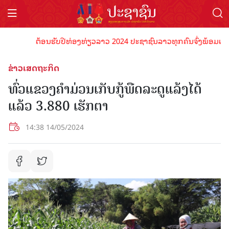
ຕ້ອນຮັບປີທ່ອງທ່ຽວລາວ 2024 ປະຊາຊົນລາວທຸກຄົນຈົ່ງພ້ອມເປັນເຈົ້
ຂ່າວເສດຖະກິດ
ທົ່ວແຂວງຄໍາມ່ວນເກັບກູ້ພືດລະດູແລ້ງໄດ້
ແລ້ວ 3.880 ເຮັກຕາ
14:38 14/05/2024