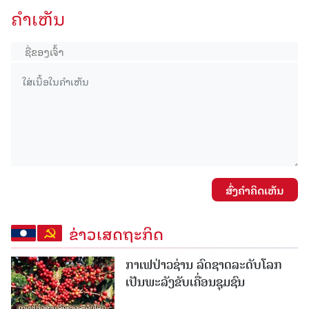
ຄໍາເຫັນ
ສົ່ງຄໍາຄິດເຫັນ
ຂ່າວເສດຖະກິດ
ກາເຟປ່າວຊ່ານ ລົດຊາດລະດັບໂລກ
ເປັນພະລັງຂັບເຄື່ອນຊຸມຊົນ