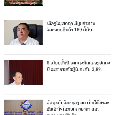
ເມືອງໄຊເສດຖາ ມີມູນຄ່າການ
ຈໍລະຈອນສິນຄ້າ 169 ຕື້ກີບ.
6 ເດືອນຕົ້ນປີ ເສດຖະກິດແຂວງອັດຕະ
ປື ຂະຫຍາຍຕົວຢູ່ໃນລະດັບ 3,8%
ລັດຖະມົນຕີກະຊວງ ອຄ ເນັ້ນໃຫ້ສາລະ
ວັນເອົາໃຈໃສ່ກວດກາລາຄາ ແລະ