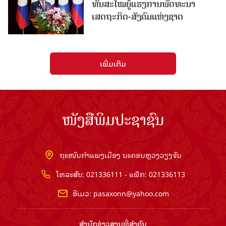
ທັນສະໄໝຍູ້ແຮງການພັດທະນາ
ເສດຖະກິດ-ສັງຄົມແຫ່ງຊາດ
ເພີ່ມເຕີມ
ໜັງສືພິມປະຊາຊົນ
ຖະໜົນກຳແພງເມືອງ ນະຄອນຫຼວງວຽງຈັນ
ໂທລະສັບ: 021336111 - ແຟັກ: 021336113
ອີເມວ:
pasaxonn@yahoo.com
ສຳ​ນັກ​ຂ່າວ​ສານ​ທີ່​ສຳ​ຄັນ​