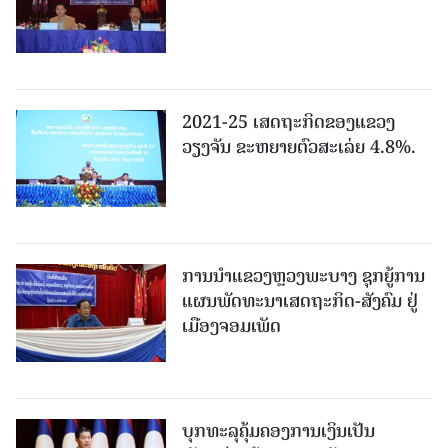
2021-25 ເສດຖະກິດຂອງແຂວງ
ວຽງຈັນ ຂະຫຍາຍຕົວສະເລ່ຍ 4.8%.
ການນຳແຂວງຫຼວງພະບາງ ຊຸກຍູ້ການ
ແຜນພັດທະນາເສດຖະກິດ-ສັງຄົມ ຢູ່
ເມືອງຈອມເພັດ
ບຸກທະລຸຄຸ້ມຄອງການເງິນເປັນ