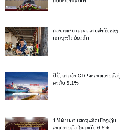
ຄຸນນະພາບສິນຄ້າ
ຄວາມໝາຍ ແລະ ຄວາມສໍາຄັນຂອງ
ເສດຖະກິດມໍຣະດົກ
ປີນີ້, ຄາດວ່າ GDPຈະຂະຫຍາຍຕົວຢູ່
ລະດັບ 5.1%
1 ປີຜ່ານມາ ເສດຖະກິດເມືອງເງິນ
ຂະຫຍາຍຕົວ ໃນລະດັບ 6.6%