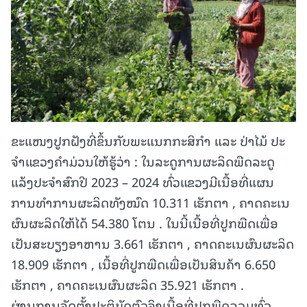
ຂະແໜງປູກຝັງທີ່ຂຶ້ນກັບພະແນກກະສິກໍາ ແລະ ປ່າໄມ້ ປະ
ຈໍາແຂວງຄໍາມ່ວນໃຫ້ຮູ້ວ່າ : ໃນລະດູການຜະລິດພືດລະດູ
ແລ້ງປະຈໍາສົກປີ 2023 – 2024 ທົ່ວແຂວງມີເນື້ອທີ່ແຜນ
ການທໍາການຜະລິດທັງໝົດ 10.311 ເຮັກຕາ , ຄາດຄະເນ
ຜົນຜະລິດໃຫ້ໄດ້ 54.380 ໂຕນ . ໃນນີ້ເນື້ອທີ່ປູກພືດເພື່ອ
ເປັນສະບຽງອາຫານ 3.661 ເຮັກຕາ , ຄາດຄະເນຜົນຜະລິດ
18.909 ເຮັກຕາ , ເນື້ອທີ່ປູກພືດເພື່ອເປັນສິນຄ້າ 6.650
ເຮັກຕາ , ຄາດຄະເນຜົນຜະລິດ 35.921 ເຮັກຕາ .
ຜ່ານການຈັດຕັ້ງປະຕິບັດຕົວຈິງເນື້ອທີ່ປູກພືດລວມທົ່ວ