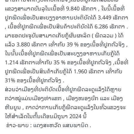
ແຂວງສາມາດບັນລຸໃນເນື້ອທີ່ 9.840 ເຮັກຕາ , ໃນນີ້ເນື້ອທີ່
ປູກພືດເພື່ອເປັນສະບຽງອາຫານປະຕິບັດໄດ້ 3.449 ເຮັກຕາ
, ເນື້ອທີ່ປູກພືດເພື່ອເປັນສິນຄ້າປະຕິບັດໄດ້ 6.286 ເຮັກຕາ .
ມາຮອດປະຈຸບັນສາມາດເກັບກູ້ຜົນຜະລິດ ( ພືດລວມ ) ໄດ້
ແລ້ວ 3.880 ເຮັກຕາ ເທົ່າກັບ 39 % ຂອງເນື້ອທີ່ປູກຕົວຈິງ ,
ໃນນັ້ນເນື້ອທີ່ປູກພືດເພື່ອເປັນສະບຽງອາຫານເກັບກູ້ໄດ້
1.214 ເຮັກຕາເທົ່າກັບ 35 % ຂອງເນື້ອທີ່ປູກຕົວຈິງ ,ເນື້ອທີ່
ປູກພືດເພື່ອເປັນສິນຄ້າເກັບກູ້ໄດ້ 1.960 ເຮັກຕາ ເທົ່າກັບ
31% ຂອງເນື້ອທີ່ປູກຕົວຈິງ .
ສ່ວນວ່າເມືອງທີ່ປະຕິບັດເນື້ອທີ່ປູກພືດລະດູແລ້ງໄດ້ຫຼາຍ
ກວ່າໝູ່ແມ່ນເມືອງທ່າແຂກ , ເມືອງໜອງບົກ ແລະ ເມືອງ
ຫີນບູນ , ຄາດວ່າການເກັບກູ້ພືດລະດູແລ້ງໃນທົ່ວແຂວງຈະ
ໃຫ້ສໍາເລັດໃນຕົ້ນເດືອນມິຖຸນາ 2024 ນີ້
ຂ່າວ-ພາບ : ແດງສະຫວັດ ແສນພານິດ .