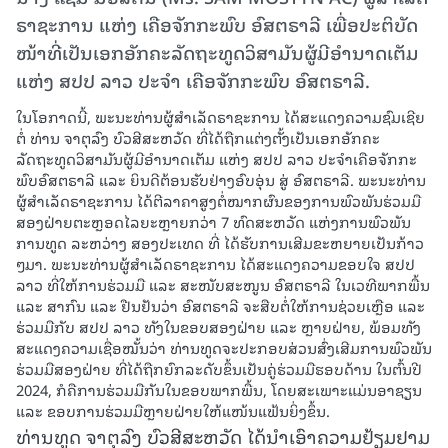
ຣາຊະການ ແຫ່ງ ເຄືອຈັກກະພົບ ອົສຕຣາລີ ເພື່ອປະຕິບັດ
ໜ້າທີ່ເປັນເອກອັກຄະລັດຖະທູດວິສາມັນຜູ້ມີອຳນາດເຕັມ
ແຫ່ງ ສປປ ລາວ ປະຈໍາ ເຄືອຈັກກະພົບ ອົສຕຣາລີ.
ໃນໂອກາດນີ້, ພະນະທ່ານຜູ້ສຳເລັດຣາຊະການ ໄດ້ສະແດງຄວາມຊົມເຊີຍ
ຕໍ່ ທ່ານ ຈາຕຸລົງ ບົວສີສະຫວັດ ທີ່ໄດ້ຖືກແຕ່ງຕັ້ງເປັນເອກອັກຄະ
ລັດຖະທູດວິສາມັນຜູ້ມີອຳນາດເຕັມ ແຫ່ງ ສປປ ລາວ ປະຈໍາເຄືອຈັກກະ
ພົບອົສຕຣາລີ ແລະ ຍິນດີຕ້ອນຮັບຢ່າງອົບອຸ່ນ ສູ່ ອົສຕຣາລີ. ພະນະທ່ານ
ຜູ້ສຳເລັດຣາຊະການ ໄດ້ຕີລາຄາສູງຕໍ່ໝາກຜົນຂອງການພົວພັນຮ່ວມມື
ສອງຝ່າຍຕະຫຼອດໄລຍະຫຼາຍກວ່າ 7 ທົດສະຫວັດ ແຫ່ງການພົວພັນ
ການທູດ ລະຫວ່າງ ສອງປະເທດ ທີ່ ໄດ້ຮັບການເສີມຂະຫຍາຍເປັນກ້າວ
ໆມາ. ພະນະທ່ານຜູ້ສຳເລັດຣາຊະການ ໄດ້ສະແດງຄວາມຂອບໃຈ ສປປ
ລາວ ທີ່ໃຫ້ການຮ່ວມມື ແລະ ສະໜັບສະໜູນ ອົສຕຣາລີ ໃນເວທີພາກພື້ນ
ແລະ ສາກົນ ແລະ ຢືນຢັນວ່າ ອົສຕຣາລີ ຈະສືບຕໍ່ໃຫ້ການຊ່ວຍເຫຼືອ ແລະ
ຮ່ວມມືກັບ ສປປ ລາວ ທັງໃນຂອບສອງຝ່າຍ ແລະ ຫຼາຍຝ່າຍ, ພ້ອມທັງ
ສະແດງຄວາມເຊື່ອໝັ້ນວ່າ ທ່ານທູດຈະປະກອບສ່ວນສົ່ງເສີມການພົວພັນ
ຮ່ວມມືສອງຝ່າຍ ທີ່ໄດ້ຖືກຍົກລະດັບຂຶ້ນເປັນຄູ່ຮ່ວມມືຮອບດ້ານ ໃນຕົ້ນປີ
2024, ກໍຄືການຮ່ວມມືກັນໃນຂອບພາກພື້ນ, ໂດຍສະເພາະແມ່ນອາຊຽນ
ແລະ ຂອບການຮ່ວມມືຫຼາຍຝ່າຍໃຫ້ແໜ້ນແຟ້ນຍິ່ງຂຶ້ນ.
ທ່ານທູດ ຈາຕຸລົງ ບົວສີສະຫວັດ ໄດ້ນໍາເອົາຄວາມຢ້ຽມຢາມ