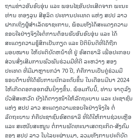
ຖາມຂ່າວອັນອົບອຸ່ນ ແລະ ພອນໄຊອັນປະເສີດຈາກ ພະນະ
ທ່ານ ທອງລຸນ ສີສຸລິດ ປະທານປະເທດ ແຫ່ງ ສປປ ລາວ
ຝາກເຖິງຜູ້ສຳເລັດຣາຊະການ, ພ້ອມທັງໄດ້ສະແດງຄວາມ
ຂອບໃຈຢ່າງຈິງໃຈຕໍ່ການຕ້ອນຮັບອັນອົບອຸ່ນ ແລະ ໄດ້
ສະແດງຄວາມຮູ້ສຶກເປັນກຽດ ແລະ ປິຕິຍິນດີທີ່ໄດ້ຖືກ
ມອບໝາຍ ໃຫ້ປະຕິບັດຫນ້າທີ່ ຢູ່ ອົສຕຣາລີ ເພື່ອປະກອບ
ສ່ວນສົ່ງເສີມການພົວພັນຮ່ວມມືທີ່ດີ ລະຫວ່າງ ສອງ
ປະເທດ ທີ່ມີມາຫຼາຍກວ່າ 70 ປີ, ກໍຄືການເປັນຄູ່ຮ່ວມມື
ຮອບດ້ານທີ່ໄດ້ຮັບການຍົກລະດັບຂຶ້ນ ໃນເດືອນມີນາ 2024
ໃຫ້ເກີດດອກອອກຜົນຍິ່ງໆຂຶ້ນ. ພ້ອມກັນນີ້, ທ່ານ ຈາຕຸລົງ
ບົວສີສະຫວັດ ຍັງໄດ້ຕາງໜ້າໃຫ້ລັດຖະບານ ແລະ ປະຊາຊົນ
ແຫ່ງ ສປປ ລາວ ສະແດງຄວາມຂອບໃຈຢ່າງຈິງໃຈ ຕໍ່
ລັດຖະບານ ກໍຄືປະຊາຊົນອົສຕຣາລີ ທີ່ໄດ້ໃຫ້ການຊ່ວຍເຫຼືອ
ແລະ ສະໜັບສະໜູນ ຕໍ່ການພັດທະນາເສດຖະກິດ-ສັງຄົມ
ຂອງ ສປປ ລາວ ໃນໄລຍະຜ່ານມາ, ລວມທັງການປະຕິບັດ