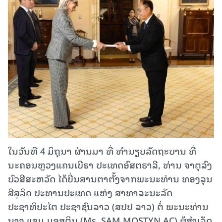
ໃນວັນທີ 4 ມິຖຸນາ ຜ່ານມາ ທີ່ ທໍານຽບລັດຖະບານ ທີ່
ນະຄອນຫຼວງແຄນເບີຣາ ປະເທດອົສຕຣາລີ, ທ່ານ ຈາຕຸລົງ
ບົວສີສະຫວັດ ໄດ້ຍື່ນສານຕາຕັ້ງຈາກພະນະທ່ານ ທອງລຸນ
ສີສຸລິດ ປະທານປະເທດ ແຫ່ງ ສາທາລະນະລັດ
ປະຊາທິປະໄຕ ປະຊາຊົນລາວ (ສປປ ລາວ) ຕໍ່ ພະນະທ່ານ
ນາງ ແຊມ ມອສຕິນ (Ms. SAM MOSTYN AC) ຜູ້ສຳເລັດ