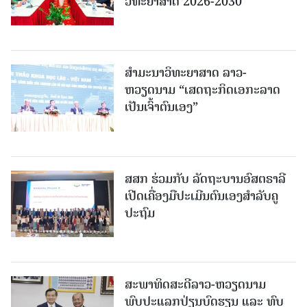
ວິທະຍາສາດ 2026-2030
ສຳມະນາວິທະຍາສາດ ລາວ-
ຫວຽດນາມ “ເສດຖະກິດເອກະລາດ
ເປັນເຈົ້າຕົນເອງ”
ສສກ ຮ່ວມກັບ ລັດຖະບານອົສຕຣາລີ
ເປີດເຄື່ອງມືປະເມີນຕົນເອງສຳລັບຄູ
ປະຖົມ
ສະພາທິດສະດີລາວ-ຫວຽດນາມ
ພົບປະແລກປ່ຽນບົດຮຽນ ແລະ ທົບ