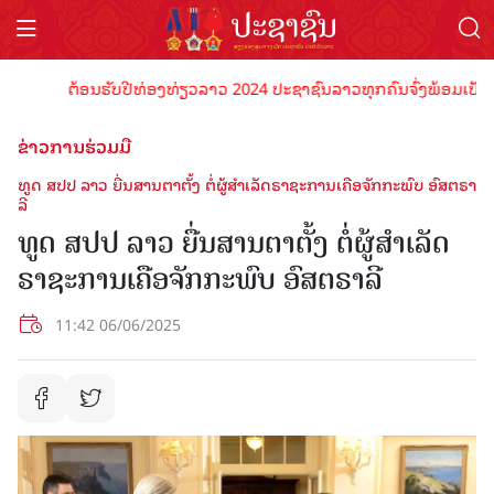
ຕ້ອນຮັບປີທ່ອງທ່ຽວລາວ 2024 ປະຊາຊົນລາວທຸກຄົນຈົ່ງພ້ອມເປັນເຈົ້າພ
ຂ່າວການຮ່ວມມື
ທູດ ສປປ ລາວ ຍື່ນ​ສານຕາ​ຕັ້ງ ຕໍ່​ຜູ້​ສຳ​ເລັດ​ຣາ​ຊະ​ການ​ເຄືອ​ຈັກ​ກະ​ພົບ ອົສຕ​ຣາ​
ລີ
ທູດ ສປປ ລາວ ຍື່ນ​ສານຕາ​ຕັ້ງ ຕໍ່​ຜູ້​ສຳ​ເລັດ​
ຣາ​ຊະ​ການ​ເຄືອ​ຈັກ​ກະ​ພົບ ອົສຕ​ຣາ​ລີ
11:42 06/06/2025