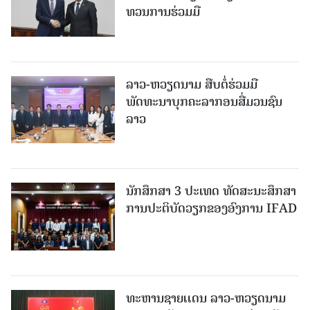
ທວນການຮ່ວມມື
ລາວ-ຫວຽດ​ນາມ ສືບ​ຕໍ່​ຮ່ວມ​ມື
ພັດທະນາບຸກຄະລາກອນສື່ມວນຊົນ
ລາວ
ນັກສຶກສາ 3 ປະເທດ ທັດ​ສະ​ນະ​ສຶກ​ສາ
ການປະຕິບັດວຽກຂອງອົງການ IFAD
ທະຫານຊາຍເເດນ ລາວ-ຫວຽດນາມ