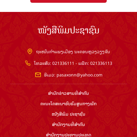
ໜັງສືພິມປະຊາຊົນ
ຖະໜົນກຳແພງເມືອງ ນະຄອນຫຼວງວຽງຈັນ
ໂທລະສັບ: 021336111 - ແຟັກ: 021336113
ອີເມວ:
pasaxonn@yahoo.com
ສຳ​ນັກ​ຂ່າວ​ສານ​ທີ່​ສຳ​ຄັນ​
ຄະນະໂຄສະນາອົບຮົມ​ສູນ​ກາງ​ພັກ
ໜັງສືພິມ ປະ​ຊາ​ຊົນ
ສຳ​ນັກ​ງານ​ທີ່​ສຳ​ຄັນ
ສຳ​ນັກ​ງານ​ປະ​ທານ​ປະ​ເທດ