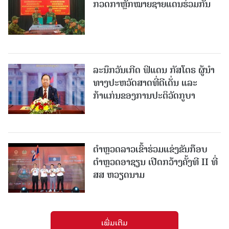
ກວດກາຫຼັກໝາຍຊາຍແດນຮ່ວມກັນ
ລະນຶກວັນເກີດ ຟິແດນ ກັສໂຕຣ ຜູ້ນຳ
ທາງປະຫວັດສາດທີ່ດີເດັ່ນ ແລະ
ກ້າແກ່ນຂອງການປະຕິວັດກູບາ
ຕຳຫຼວດລາວເຂົ້າຮ່ວມແຂ່ງຂັນກ໊ອບ
ຕຳຫຼວດອາຊຽນ ເປີດກວ້າງຄັ້ງທີ II ທີ່
ສສ ຫວຽດນາມ
ເພີ່ມເຕີມ