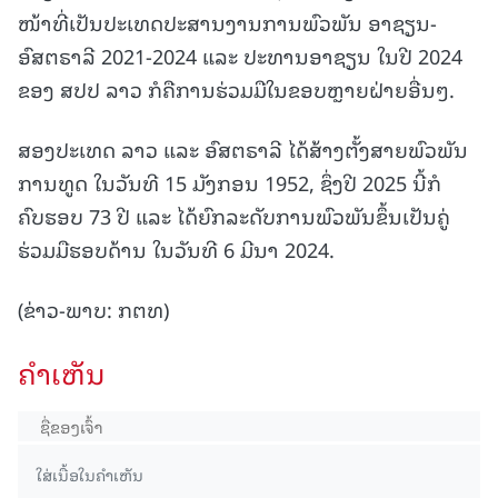
ໜ້າທີ່ເປັນປະເທດປະສານງານການພົວພັນ ອາຊຽນ-
ອົສຕຣາລີ 2021-2024 ແລະ ປະທານອາຊຽນ ໃນປີ 2024
ຂອງ ສປປ ລາວ ກໍຄືການຮ່ວມມືໃນຂອບຫຼາຍຝ່າຍອື່ນໆ.
ສອງປະເທດ ລາວ ແລະ ອົສຕຣາລີ ໄດ້ສ້າງຕັ້ງສາຍພົວພັນ
ການທູດ ໃນວັນທີ 15 ມັງກອນ 1952, ຊຶ່ງປີ 2025 ນີ້ກໍ
ຄົບຮອບ 73 ປີ ແລະ ໄດ້ຍົກລະດັບການພົວພັນຂຶ້ນເປັນຄູ່
ຮ່ວມມືຮອບດ້ານ ໃນວັນທີ 6 ມີນາ 2024.
(ຂ່າວ-ພາບ: ກຕທ)
ຄໍາເຫັນ