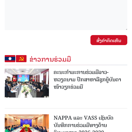
ສົ່ງຄໍາຄິດເຫັນ
ຂ່າວການຮ່ວມມື
ຄະນະກໍາມະການຮ່ວມມືລາວ-
ຫວຽດນາມ ປຶກສາຫາລືຊຸກຍູ້ບັນດາ
ໜ້າວຽກຮ່ວມມື
NAPPA ແລະ VASS ເຊັນບົດ
ບັນທຶກການຮ່ວມມືທາງດ້ານ