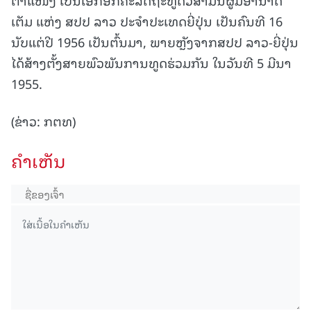
ເຕັມ ແຫ່ງ ສປປ ລາວ ປະຈຳປະເທດຍີ່ປຸ່ນ ເປັນຄົນທີ 16
ນັບແຕ່ປີ 1956 ເປັນຕົ້ນມາ, ພາຍຫຼັງຈາກສປປ ລາວ-ຍີ່ປຸ່ນ
ໄດ້ສ້າງຕັ້ງສາຍພົວພັນການທູດຮ່ວມກັນ ໃນວັນທີ 5 ມີນາ
1955.
(ຂ່າວ: ກຕທ)
ຄໍາເຫັນ