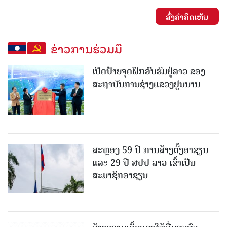
ສົ່ງຄໍາຄິດເຫັນ
ຂ່າວການຮ່ວມມື
ເປີດປ້າຍຈຸດຝຶກອົບຮົມຢູ່ລາວ ຂອງ
ສະຖາບັນການຊ່າງແຂວງຢູນນານ
ສະຫຼອງ 59 ປີ ການສ້າງຕັ້ງອາຊຽນ
ແລະ 29 ປີ ສປປ ລາວ ເຂົ້າເປັນ
ສະມາຊິກອາຊຽນ