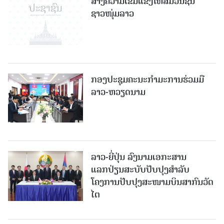
ສ້າງຄວາມເຂັ້ມແຂງໃຫ້ສື່ມວນຊົນ
ຊາວໜຸ່ມລາວ
ກອງປະຊຸມຄະນະກຳມະການຮ່ວມມື
ລາວ-ຫວຽດນາມ
ລາວ-ຍີ່ປຸ່ນ ລົງນາມເອກະສານ
ແລກປ່ຽນສະບັບປັບປຸງສໍາລັບ
ໂຄງການປັບປຸງສະໜາມບິນສາກົນວັດ
ໄຕ