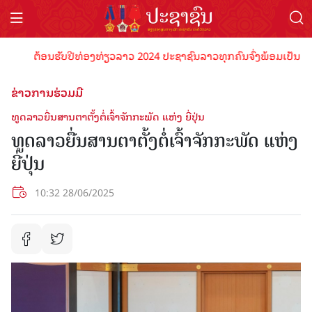
ຕ້ອນຮັບປີທ່ອງທ່ຽວລາວ 2024 ປະຊາຊົນລາວທຸກຄົນຈົ່ງພ້ອມເປັນເຈົ້າພາບທ
ຂ່າວການຮ່ວມມື
ທູດລາວຍື່ນສານຕາຕັ້ງຕໍ່ເຈົ້າຈັກກະພັດ ແຫ່ງ ຍີ່ປຸ່ນ
ທູດລາວຍື່ນສານຕາຕັ້ງຕໍ່ເຈົ້າຈັກກະພັດ ແຫ່ງ
ຍີ່ປຸ່ນ
10:32 28/06/2025