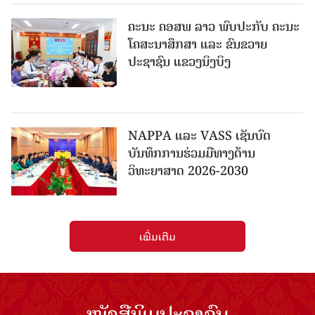
ຄະນະ ຄອສພ ລາວ ພົບປະກັບ ຄະນະ
ໂຄສະນາສຶກສາ ແລະ ຂົນຂວາຍ
ປະຊາຊົນ ແຂວງນິງບິງ
NAPPA ແລະ VASS ເຊັນບົດ
ບັນທຶກການຮ່ວມມືທາງດ້ານ
ວິທະຍາສາດ 2026-2030
ເພີ່ມເຕີມ
ໜັງສືພິມປະຊາຊົນ