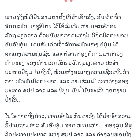
ພາຍຫຼັງພິທີຍື່ນສານຕາຕັ້ງໄດ້ສຳເລັດລົງ, ສົມເດັດເຈົ້າ
ຈັກກະພັດ ນາຣູຮິໂຕະ ໄດ້ໂອ້ລົມກັບ ທ່ານເອກອັກຄະ
ລັດຖະທູດລາວ ດ້ວຍບັນຍາກາດແຫ່ງໄມຕີຈິດມິດຕະພາບ
ອັນອົບອຸ່ນ, ໂດຍສົມເດັດເຈົ້າຈັກກະພັດແຫ່ງ ຍີ່ປຸ່ນ ໄດ້
ສະແດງຄວາມຊົມເຊີຍ ແລະ ຕີລາຄາສູງຕໍ່ການມາດຳລົງ
ຕຳແໜ່ງ ຂອງທ່ານເອກອັກຄະລັດຖະທູດລາວ ປະຈຳ
ປະເທດຍີ່ປຸ່ນ ໃນຄັ້ງນີ້, ພ້ອມທັງສະແດງຄວາມເຊື່ອໝັ້ນວ່າ
ການພົວພັນມິດຕະພາບ ແລະ ການຮ່ວມມື ລະຫວ່າງສອງ
ປະເທດ ສປປ ລາວ ແລະ ຍີ່ປຸ່ນ ນັບມື້ນັບຈະເລີນງອກງາມ
ຍິ່ງຂຶ້ນ.
ໃນໂອກາດດັ່ງກ່າວ, ທ່ານອໍາໄພ ກິນດາວົງ ໄດ້ນຳເອົາຄວາມ
ຍື້ຢາມຖາມຂ່າວ ອັນອົບອຸ່ນ ຈາກ ພະນະທ່ານ ທອງລຸນ ສີສຸ
ລິດປະທານປະເທດ ແຫ່ງ ສປປ ລາວ ແລະ ຄໍາອວຍພອນໄຊ