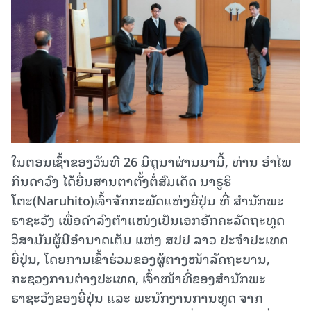
ໃນຕອນເຊົ້າຂອງວັນທີ 26 ມິຖຸນາຜ່ານມານີ້, ທ່ານ ອໍາໄພ
ກິນດາວົງ ໄດ້ຍື່ນສານຕາຕັ້ງຕໍ່ສົມເດັດ ນາຣູຮິ
ໂຕະ(Naruhito)ເຈົ້າຈັກກະພັດແຫ່ງຍີ່ປຸ່ນ ທີ່ ສໍານັກພະ
ຣາຊະວັງ ເພື່ອດໍາລົງຕໍາແໜ່ງເປັນເອກອັກຄະລັດຖະທູດ
ວິສາມັນຜູ້ມີອຳນາດເຕັມ ແຫ່ງ ສປປ ລາວ ປະຈຳປະເທດ
ຍີ່ປຸ່ນ, ໂດຍການເຂົ້າຮ່ວມຂອງຜູ້ຕາງໜ້າລັດຖະບານ,
ກະຊວງການຕ່າງປະເທດ, ເຈົ້າໜ້າທີ່ຂອງສຳນັກພະ
ຣາຊະວັງຂອງຍີ່ປຸ່ນ ແລະ ພະນັກງານການທູດ ຈາກ