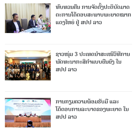
ທົບທວນຄືນ ການຈັດຕັ້ງປະຕິບັດມາດ
ຕະການໂຕ້ຕອບສະພາບພະຍາດໝາກ
ແດງໃຫຍ່ ຢູ່ ສປປ ລາວ
ຊາວໜຸ່ມ 3 ປະເທດນຳສະເໜີວິທີການ
ພັດທະນາກະສິກຳແບບຍືນຍົງ ໃນ
ສປປ ລາວ
ການກຽມຄວາມພ້ອມຮັບມື ແລະ
ໂຕ້ຕອບການລະບາດຂອງພະຍາດ ໃນ
ສປປ ລາວ