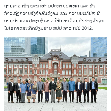
ຖາມຂ່າວ ເຖິງ ພະນະທ່ານປະທານປະເທດ ແລະ ຍັງ
ກ່າວເຖິງຄວາມຊົງຈໍາອັນດີງາມ ແລະ ຄວາມປະທັບໃຈ ທີ່
ການນໍາ ແລະ ປະຊາຊົນລາວ ໃຫ້ການຕ້ອນຮັບຢ່າງອົບອຸ່ນ
ໃນໂອກາດສະເດັດຢ້ຽມຢາມ ສປປ ລາວ ໃນປີ 2012.