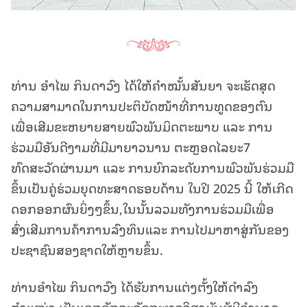
ທ່ານ ອໍາໄພ ກິນດາວົງ ໄດ້ໃຫ້ຄຳໝັ້ນສັນຍາ ຈະເຮັດສຸດ
ຄວາມສາມາດໃນການປະຕິບັດໜ້າທີ່ການທູດຂອງຕົນ
ເພື່ອເສີມຂະຫຍາຍສາຍພົວພັນມິດຕະພາບ ແລະ ການ
ຮ່ວມມືອັນດີງາມທີ່ມີມາຍາວນານ ຕະຫຼອດໄລຍະ7
ທົດສະວັດຜ່ານມາ ແລະ ການຍົກລະດັບການພົວພັນຮ່ວມມື
ຂຶ້ນເປັນຄູ່ຮ່ວມຍຸດທະສາດຮອບດ້ານ ໃນປີ 2025 ນີ້ ໃຫ້ເກີດ
ດອກອອກຜົນຍິ່ງໆຂຶ້ນ,ໃນນັ້ນລວມທັງການຮ່ວມມືເພື່ອ
ສົ່ງເສີມການຄ້າການລົງທຶນແລະ ການໄປມາຫາສູ່ກັນຂອງ
ປະຊາຊົນສອງຊາດໃຫ້ຫຼາຍຂຶ້ນ.
ທ່ານອໍາໄພ ກິນດາວົງ ໄດ້ຮັບການແຕ່ງຕັ້ງໃຫ້ດຳລົງ
ຕຳແໜ່ງ ເປັນເອກອັກຄະລັດຖະທູດວິສາມັນຜູ້ມີອໍານາດ