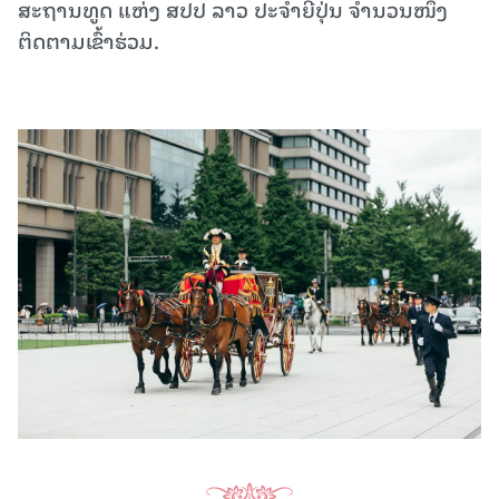
ສະຖານທູດ ແຫ່ງ ສປປ ລາວ ປະຈໍາຍີ່ປຸ່ນ ຈໍານວນໜຶ່ງ
ຕິດຕາມເຂົ້າຮ່ວມ.