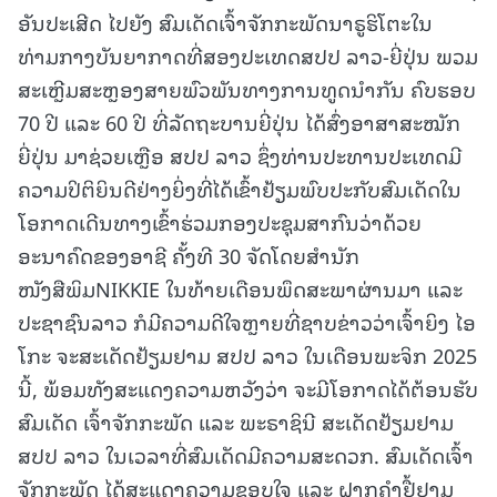
ອັນປະເສີດ ໄປຍັງ ສົມເດັດເຈົ້າຈັກກະພັດນາຣູຮິໂຕະໃນ
ທ່າມກາງບັນຍາກາດທີ່ສອງປະເທດສປປ ລາວ-ຍີ່ປຸ່ນ ພວມ
ສະເຫຼີມສະຫຼອງສາຍພົວພັນທາງການທູດນໍາກັນ ຄົບຮອບ
70 ປີ ແລະ 60 ປີ ທີ່ລັດຖະບານຍີ່ປຸ່ນ ໄດ້ສົ່ງອາສາສະໝັກ
ຍີ່ປຸ່ນ ມາຊ່ວຍເຫຼືອ ສປປ ລາວ ຊຶ່ງທ່ານປະທານປະເທດມີ
ຄວາມປິຕິຍິນດີຢ່າງຍິ່ງທີ່ໄດ້ເຂົ້າຢ້ຽມພົບປະກັບສົມເດັດໃນ
ໂອກາດເດີນທາງເຂົ້າຮ່ວມກອງປະຊຸມສາກົນວ່າດ້ວຍ
ອະນາຄົດຂອງອາຊີ ຄັ້ງທີ 30 ຈັດໂດຍສໍານັກ
ໜັງສືພິມNIKKIE ໃນທ້າຍເດືອນພຶດສະພາຜ່ານມາ ແລະ
ປະຊາຊົນລາວ ກໍມີຄວາມດີໃຈຫຼາຍທີ່ຊາບຂ່າວວ່າເຈົ້າຍິງ ໄອ
ໂກະ ຈະສະເດັດຢ້ຽມຢາມ ສປປ ລາວ ໃນເດືອນພະຈິກ 2025
ນີ້, ພ້ອມທັງສະແດງຄວາມຫວັງວ່າ ຈະມີໂອກາດໄດ້ຕ້ອນຮັບ
ສົມເດັດ ເຈົ້າຈັກກະພັດ ແລະ ພະຣາຊິນີ ສະເດັດຢ້ຽມຢາມ
ສປປ ລາວ ໃນເວລາທີ່ສົມເດັດມີຄວາມສະດວກ. ສົມເດັດເຈົ້າ
ຈັກກະພັດ ໄດ້ສະແດງຄວາມຂອບໃຈ ແລະ ຝາກຄໍາຢື້ຢາມ