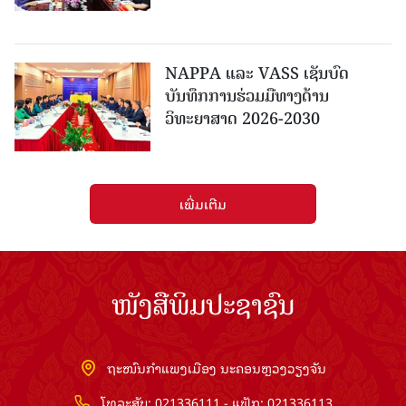
NAPPA ແລະ VASS ເຊັນບົດ
ບັນທຶກການຮ່ວມມືທາງດ້ານ
ວິທະຍາສາດ 2026-2030
ເພີ່ມເຕີມ
ໜັງສືພິມປະຊາຊົນ
ຖະໜົນກຳແພງເມືອງ ນະຄອນຫຼວງວຽງຈັນ
ໂທລະສັບ: 021336111 - ແຟັກ: 021336113