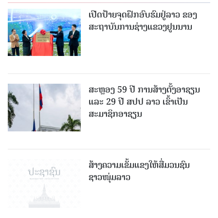
ເປີດປ້າຍຈຸດຝຶກອົບຮົມຢູ່ລາວ ຂອງ
ສະຖາບັນການຊ່າງແຂວງຢູນນານ
ສະຫຼອງ 59 ປີ ການສ້າງຕັ້ງອາຊຽນ
ແລະ 29 ປີ ສປປ ລາວ ເຂົ້າເປັນ
ສະມາຊິກອາຊຽນ
ສ້າງຄວາມເຂັ້ມແຂງໃຫ້ສື່ມວນຊົນ
ຊາວໜຸ່ມລາວ