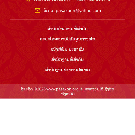
ອີເມວ:
pasaxonn@yahoo.com
ສຳ​ນັກ​ຂ່າວ​ສານ​ທີ່​ສຳ​ຄັນ​
ຄະນະໂຄສະນາອົບຮົມ​ສູນ​ກາງ​ພັກ
ໜັງສືພິມ ປະ​ຊາ​ຊົນ
ສຳ​ນັກ​ງານ​ທີ່​ສຳ​ຄັນ
ສຳ​ນັກ​ງານ​ປະ​ທານ​ປະ​ເທດ
ລິຂະສິດ ©2026 www.pasaxon.org.la. ສະຫງວນໄວ້ເຊິງສິດ
ທັງຫມົດ