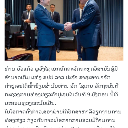
ທ່ານ ບົວແກ້ວ ພູວົງໄຊ ເອກອັກຄະລັດຖະທູດວິສາມັນຜູ້ມີ
ອຳນາດເຕັມ ແຫ່ງ ສປປ ລາວ ປະຈຳ ຣາຊະອານາຈັກ
ກຳປູເຈຍໄດ້ເຂົ້າຢ້ຽມຂ່ຳນັບທ່ານ ສົກ ໂຊເກນ ລັດຖະມົນຕີ
ກະຊວງການທ່ອງທ່ຽວກຳປູເຈຍໃນວັນທີ 9 ມັງກອນ ນີ້ທີ່
ນະຄອນຫຼວງພະນົມເປັນ.
ໃນໂອກາດດັ່ງກ່າວ,ສອງຝ່າຍໄດ້ປຶກສາຫາລືວຽກງານການ
ທ່ອງທ່ຽວ ກ່ຽວກັບກາລະໂອກາດການຮ່ວມມືດ້ານການ