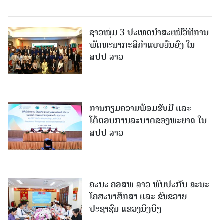
ຊາວໜຸ່ມ 3 ປະເທດນຳສະເໜີວິທີການ
ພັດທະນາກະສິກຳແບບຍືນຍົງ ໃນ
ສປປ ລາວ
ການກຽມຄວາມພ້ອມຮັບມື ແລະ
ໂຕ້ຕອບການລະບາດຂອງພະຍາດ ໃນ
ສປປ ລາວ
ຄະນະ ຄອສພ ລາວ ພົບປະກັບ ຄະນະ
ໂຄສະນາສຶກສາ ແລະ ຂົນຂວາຍ
ປະຊາຊົນ ແຂວງນິງບິງ