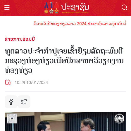
ຕ້ອນຮັບປີທ່ອງທ່ຽວລາວ 2024 ປະຊາຊົນລາວທຸກຄົນຈົ່ງພ້ອມເປ
ຂ່າວການຮ່ວມມື
ທູດລາວປະຈຳກຳປູເຈຍເຂົ້າຢ້ຽມລັດຖະມົນຕີ
ກະຊວງທ່ອງທ່ຽວເພື່ອປຶກສາຫາລືວຽກງານ
ທ່ອງທ່ຽວ
10:29 10/01/2024