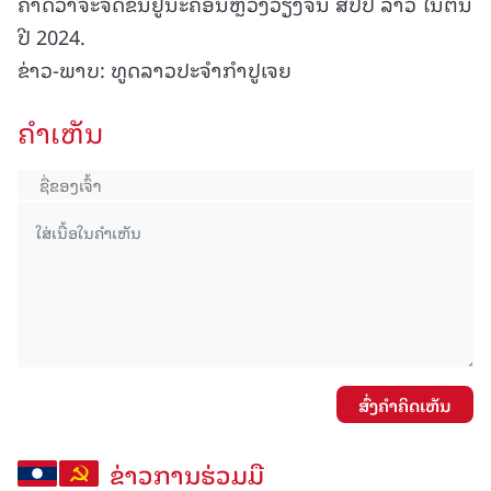
ຄາດວ່າຈະຈັດຂຶ້ນຢູ່ນະຄອນຫຼວງວຽງຈັນ ສປປ ລາວ ໃນຕົ້ນ
ປີ 2024.
ຂ່າວ-ພາບ: ທູດລາວປະຈຳກຳປູເຈຍ
ຄໍາເຫັນ
ສົ່ງຄໍາຄິດເຫັນ
ຂ່າວການຮ່ວມມື