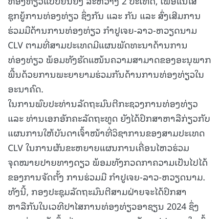
ທ່ອງທ່ຽວແບບຍືນຍົງ ລະຫວ່າງ 2 ປະເທດ, ເພື່ອແນໃສ່
ຊຸກຍູ້ການທ່ອງທ່ຽວ ຊຶ່ງກັນ ແລະ ກັນ ແລະ ສົ່ງເສີມການ
ຮ່ວມມືດ້ານການທ່ອງທ່ຽວ ກຳປູເຈຍ-ລາວ-ຫວຽດນາມ
CLV ຕາມທີ່ສາມປະເທດມີແຜນພັດທະນາດ້ານການ
ທ່ອງທ່ຽວ ພ້ອມທັງຮັດແໜ້ນຄວາມສາມາດຂອງອະນຸພາກ
ພື້ນດ້ວຍການພະຍາຍາມຮ່ວມກັນດ້ານການທ່ອງທ່ຽວໃນ
ອະນາຄົດ.
ໃນການພົບປະທ່ານລັດຖະມົນຕີກະຊວງການທ່ອງທ່ຽວ
ແລະ ທ່ານເອກອັກຄະລັດຖະທູດ ຍັງໄດ້ປຶກສາຫາລືກ່ຽວກັບ
ແຜນການໃຫ້ບັນດາເຈົ້າໜ້າທີ່ວິຊາການຂອງສາມປະເທດ
CLV ໃນການຜັນຂະຫຍາຍແຜນການເຄື່ອນໄຫວຮ່ວມ
ຈຸດໝາຍປາຍທາງດຽວ ພ້ອມທັງກວດກາຄວາມເປັນໄປໄດ້
ຂອງການຈັດຕັ້ງ ການຮ່ວມມື ກຳປູເຈຍ-ລາວ-ຫວຽດນາມ.
ທັງນີ້, ກອງປະຊຸມລັດຖະມົນຕີສາມຝ່າຍຈະໄດ້ປຶກສາ
ຫາລືກັນໃນເວທີປາໄສການທ່ອງທ່ຽວອາຊຽນ 2024 ຊຶ່ງ