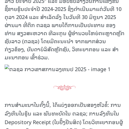
ລາວ ປະຈໍາປີ 2025” ແລະ ມອບຮັບລາງວັນການແຂ່ງຂັນ
ຊື້ຂາຍຮຸ້ນປະຈໍາປີ 2024-2025 ຊຶ່ງດຳເນີນມາແຕ່ວັນທີ 10
ຕຸລາ 2024 ແລະ ສຳເລັດລົງ ໃນວັນທີ 30 ມິຖຸນາ 2025
ຜ່ານມາ ທີ່ຕຶກ ຕລຊລ ພາຍໃຕ້ການເປັນປະທານ ຂອງ
ທ່ານ ສຽວສະຫວາດ ທີລະກຸນ ຜູ້ອໍານວຍໃຫຍ່ຕະຫຼາດຫຼັກ
ຊັບລາວ (ຕລຊລ) ໂດຍມີຄະນະນໍາ ຈາກພາກສ່ວນ
ກ່ຽວຂ້ອງ, ບັນດາບໍລິສັດຫຼັກຊັບ, ວິທະຍາກອນ ແລະ ສຳ
ມະນາກອນ ເຂົ້າຮ່ວມ.
ການສໍາມະນາໃນຄັ້ງນີ້, ໄດ້ແບ່ງອອກເປັນສອງຫົວຂໍ້: ການ
ລົງທຶນໃນຮຸ້ນ ແລະ ພັນທະບັດໃນ ຕລຊລ; ການລົງທຶນໃນ
Depository Receipt (ໃບຢັ້ງຢືນສິດ) ໂດຍວິທະຍາກອນຜູ້