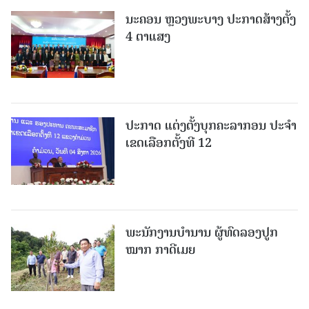
ນະຄອນ ຫຼວງພະບາງ ປະ​ກາດ​ສ້າງ​ຕັ້ງ
4 ຕາແສງ
ປະກາດ ແຕ່ງຕັ້ງບຸກຄະລາກອນ ປະຈໍາ
ເຂດເລືອກຕັ້ງທີ 12
ພະ​ນັກ​ງານ​ບຳ​ນານ ​ຜູ້​ທົດລອງປູກ
ໝາກ ກາດີເມຍ