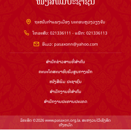
ໜັງສືພິມປະຊາຊົນ
ຖະໜົນກຳແພງເມືອງ ນະຄອນຫຼວງວຽງຈັນ
ໂທລະສັບ: 021336111 - ແຟັກ: 021336113
ອີເມວ:
pasaxonn@yahoo.com
ສຳ​ນັກ​ຂ່າວ​ສານ​ທີ່​ສຳ​ຄັນ​
ຄະນະໂຄສະນາອົບຮົມ​ສູນ​ກາງ​ພັກ
ໜັງສືພິມ ປະ​ຊາ​ຊົນ
ສຳ​ນັກ​ງານ​ທີ່​ສຳ​ຄັນ
ສຳ​ນັກ​ງານ​ປະ​ທານ​ປະ​ເທດ
ລິຂະສິດ ©2026 www.pasaxon.org.la. ສະຫງວນໄວ້ເຊິງສິດ
ທັງຫມົດ