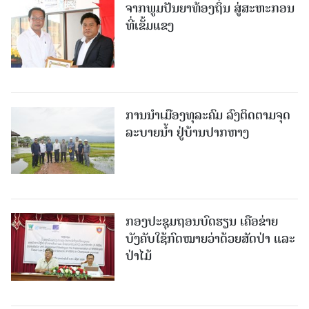
ຈາກພູມປັນຍາທ້ອງຖິ່ນ ສູ່ສະຫະກອນ
ທີ່ເຂັ້ມແຂງ
ການນໍາເມືອງທຸລະຄົມ ລົງຕິດຕາມຈຸດ
ລະບາຍນໍ້າ ຢູ່ບ້ານປາກຫາງ
ກອງປະຊຸມຖອນບົດຮຽນ ເຄືອຂ່າຍ
ບັງຄັບໃຊ້ກົດໝາຍວ່າດ້ວຍສັດປ່າ ແລະ
ປ່າໄມ້