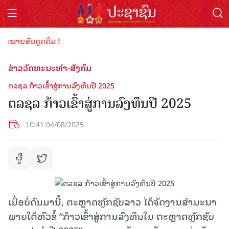
ພາບອັນດູດດື່ມ !
ຂ່າວວັດທະນະທຳ-ສັງຄົມ
ຕລຊລ ກ້າວເຂົ້າສູ່ການລົງທຶນປີ 2025
ຕລຊລ ກ້າວເຂົ້າສູ່ການລົງທຶນປີ 2025
10:41 04/08/2025
ເມື່ອບໍ່ດົນມານີ້, ຕະຫຼາດຫຼັກຊັບລາວ ໄດ້ຈັດງານສໍາມະນາ
ພາຍໃຕ້ຫົວຂໍ້ “ກ້າວເຂົ້າສູ່ການລົງທຶນໃນ ຕະຫຼາດຫຼັກຊັບ