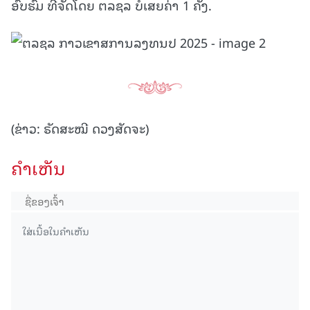
ອົບຮົມ ທີ່ຈັດໂດຍ ຕລຊລ ບໍ່ເສຍຄ່າ 1 ຄັ້ງ.
(ຂ່າວ: ຣັດສະໝີ ດວງສັດຈະ)
ຄໍາເຫັນ