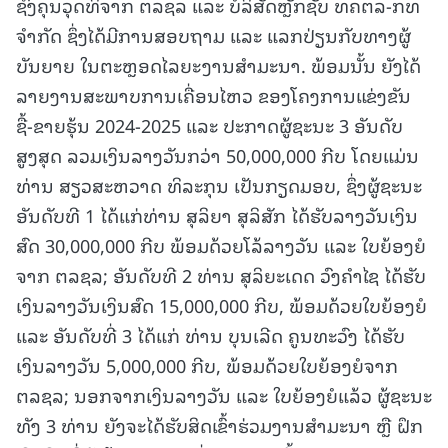
ຊົງຄຸນວຸດທິຈາກ ຕລຊລ ແລະ ບໍລິສັດຫຼັກຊັບ ທຄຕລ-ກທ
ຈຳກັດ ຊຶ່ງໄດ້ມີການສອບຖາມ ແລະ ແລກປ່ຽນກັບທາງຜູ້
ບັນຍາຍ ໃນຕະຫຼອດໄລຍະງານສຳມະນາ. ພ້ອມນັ້ນ ຍັງໄດ້
ລາຍງານສະພາບການເຄື່ອນໄຫວ ຂອງໂຄງການແຂ່ງຂັນ
ຊື້-ຂາຍຮຸ້ນ 2024-2025 ແລະ ປະກາດຜູ້ຊະນະ 3 ອັນດັບ
ສູງສຸດ ລວມເງິນລາງວັນກວ່າ 50,000,000 ກີບ ໂດຍແມ່ນ
ທ່ານ ສຽວສະຫວາດ ທິລະກຸນ ເປັນກຽດມອບ, ຊຶ່ງຜູ້ຊະນະ
ອັນດັບທີ 1 ໄດ້ແກ່ທ່ານ ສຸລິຍາ ສຸລິສັກ ໄດ້ຮັບລາງວັນເງິນ
ສົດ 30,000,000 ກີບ ພ້ອມດ້ວຍໂລ້ລາງວັນ ແລະ ໃບຍ້ອງຍໍ
ຈາກ ຕລຊລ; ອັນດັບທີ 2 ທ່ານ ສຸລິຍະເດດ ວົງຄໍາໄຊ ໄດ້ຮັບ
ເງິນລາງວັນເງິນສົດ 15,000,000 ກີບ, ພ້ອມດ້ວຍໃບຍ້ອງຍໍ
ແລະ ອັນດັບທີ່ 3 ໄດ້ແກ່ ທ່ານ ບຸນເລີດ ຄູນທະວົງ ໄດ້ຮັບ
ເງິນລາງວັນ 5,000,000 ກີບ, ພ້ອມດ້ວຍໃບຍ້ອງຍໍຈາກ
ຕລຊລ; ນອກຈາກເງິນລາງວັນ ແລະ ໃບຍ້ອງຍໍແລ້ວ ຜູ້ຊະນະ
ທັງ 3 ທ່ານ ຍັງຈະໄດ້ຮັບສິດເຂົ້າຮ່ວມງານສໍາມະນາ ຫຼື ຝຶກ