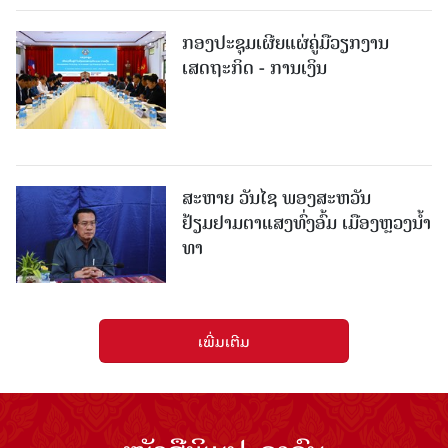
ກອງປະຊຸມເຜີຍແຜ່ຄູ່ມືວຽກງານ
ເສດຖະກິດ - ການເງິນ
ສະຫາຍ ວັນໄຊ ພອງສະຫວັນ
ຢ້ຽມຢາມຕາແສງທົ່ງອົ້ມ ເມືອງຫຼວງນໍ້າ
ທາ
ເພີ່ມເຕີມ