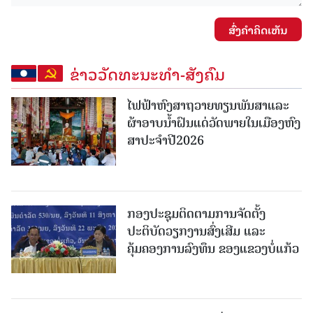
ສົ່ງຄໍາຄິດເຫັນ
ຂ່າວວັດທະນະທຳ-ສັງຄົມ
ໄຟຟ້າຫົງສາຖວາຍທຽນພັນສາແລະ
ຜ້າອາບນໍ້າຝົນແດ່ວັດພາຍໃນເມືອງຫົງ
ສາປະຈໍາປີ2026
ກອງປະຊຸມຕິດຕາມການຈັດຕັ້ງ
ປະຕິບັດວຽກງານສົ່ງເສີມ ແລະ
ຄຸ້ມຄອງການລົງທຶນ ຂອງແຂວງບໍ່ແກ້ວ