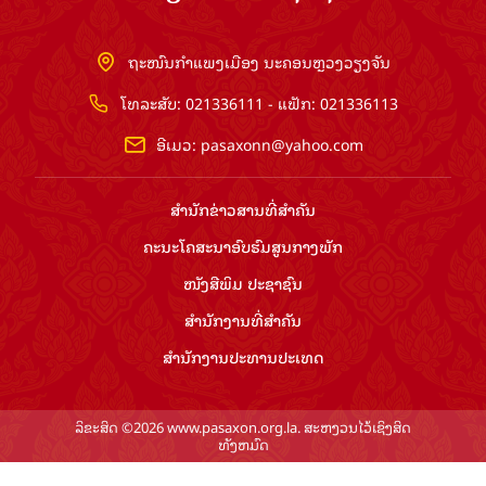
ຖະໜົນກຳແພງເມືອງ ນະຄອນຫຼວງວຽງຈັນ
ໂທລະສັບ: 021336111 - ແຟັກ: 021336113
ອີເມວ:
pasaxonn@yahoo.com
ສຳ​ນັກ​ຂ່າວ​ສານ​ທີ່​ສຳ​ຄັນ​
ຄະນະໂຄສະນາອົບຮົມ​ສູນ​ກາງ​ພັກ
ໜັງສືພິມ ປະ​ຊາ​ຊົນ
ສຳ​ນັກ​ງານ​ທີ່​ສຳ​ຄັນ
ສຳ​ນັກ​ງານ​ປະ​ທານ​ປະ​ເທດ
ລິຂະສິດ ©2026 www.pasaxon.org.la. ສະຫງວນໄວ້ເຊິງສິດ
ທັງຫມົດ