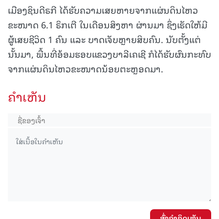
ເມືອງຊິນດີຣກີ ໄດ້ຮັບຄວາມເສຍຫາຍຈາກແຜ່ນດິນໄຫວ
ຂະໜາດ 6.1 ຣິກເຕີ ໃນເດືອນສິງຫາ ຜ່ານມາ ຊຶ່ງເຮັດໃຫ້ມີ
ຜູ້ເສຍຊີວິດ 1 ຄົນ ແລະ ບາດເຈັບຫຼາຍສິບຄົນ. ນັບຕັ້ງແຕ່
ນັ້ນມາ, ພື້ນທີ່ອ້ອມຮອບແຂວງບາລີເຄເຊີ ກໍໄດ້ຮັບຜົນກະທົບ
ຈາກແຜ່ນດິນໄຫວຂະໜາດນ້ອຍຕະຫຼອດມາ.
ຄໍາເຫັນ
ສົ່ງຄໍາຄິດເຫັນ