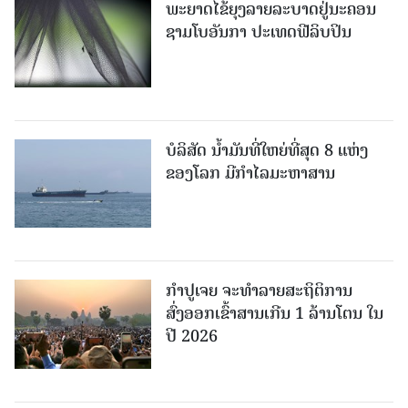
ພະຍາດໄຂ້ຍຸງລາຍລະບາດຢູ່ນະຄອນ
ຊາມໂບ​ອັນກາ ປະເທດຟີລິບປິນ
ບໍລິສັດ ນ້ຳມັນທີ່ໃຫຍ່ທີ່ສຸດ 8 ແຫ່ງ
ຂອງໂລກ ມີກຳໄລມະຫາສານ
ກຳປູເຈຍ ຈະທຳລາຍສະຖິຕິການ
ສົ່ງອອກເຂົ້າສານເກີນ 1 ລ້ານໂຕນ ໃນ
ປີ 2026