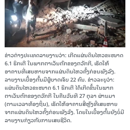
ຂ່າວຕ່າງປະເທດລາຍງານວ່າ: ເກີດແຜ່ນດິນໄຫວຂະໜາດ
6.1 ຣິກເຕີ ໃນພາກຕາເວັນຕົກຂອງຕວັກກີ, ເຮັດໃຫ້
ອາຄານທີ່ເສຍຫາຍຈາກແຜ່ນດິນໄຫວຄັ້ງກ່ອນພັງລົງ.
ລາຍງານເບື້ອງຕົ້ນມີຜູ້ບາດເຈັບ 22 ຄົນ. ຂ່າວລະບຸວ່າ:
ແຜ່ນດິນໄຫວຂະໜາດ 6.1 ຣິກເຕີ ໄດ້ເກີດຂຶ້ນໃນພາກ
ຕາເວັນຕົກຂອງຕວັກກີ ໃນຄືນວັນທີ 27 ຕຸລາ ຜ່ານມາ
(ຕາມເວລາທ້ອງຖິ່ນ), ເຮັດໃຫ້ອາຄານສີ່ຫຼັງທີ່ເສຍຫາຍ
ຈາກແຜ່ນດິນໄຫວຄັ້ງກ່ອນພັງລົງ. ໂດຍໃນເບື້ອງຕົ້ນຍັງບໍ່ມີ
ລາຍງານກ່ຽວກັບການເສຍຊີວິດ.