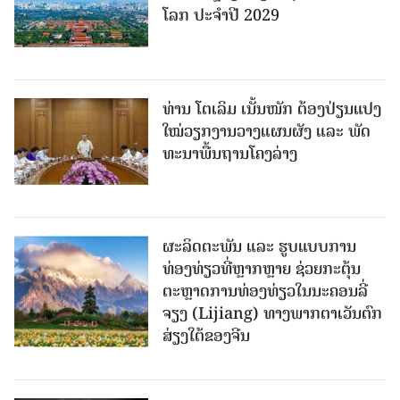
ໂລກ ປະຈຳປີ 2029
ທ່ານ ໂຕ​ເລິມ ເນັ້ນໜັກ ຕ້ອງ​ປ່ຽນ​ແປງ​
ໃໝ່​ວຽກ​ງານ​ວາງ​ແຜນ​ຜັງ ແລະ ​ພັດ​
ທະ​ນາ​ພື້ນ​ຖານ​ໂຄງ​ລ່າງ
ຜະລິດຕະພັນ ແລະ ຮູບແບບການ
ທ່ອງທ່ຽວທີ່ຫຼາກຫຼາຍ ຊ່ວຍກະຕຸ້ນ
ຕະຫຼາດການທ່ອງທ່ຽວໃນນະຄອນລີ່
ຈຽງ (Lijiang) ທາງພາກຕາເວັນຕົກ
ສ່ຽງໃຕ້ຂອງຈີນ