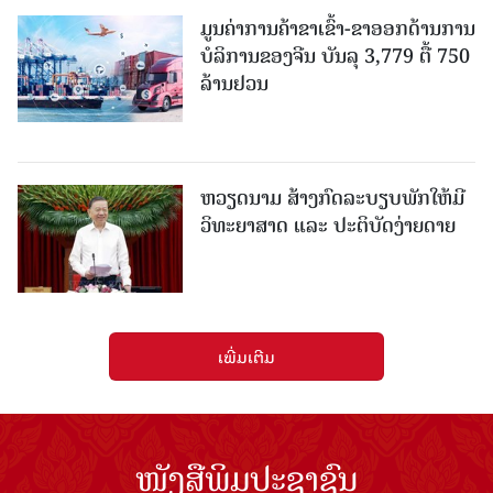
ມູນຄ່າການຄ້າຂາເຂົ້າ-ຂາອອກດ້ານການ
ບໍລິການຂອງຈີນ ບັນລຸ 3,779 ຕື້ 750
ລ້ານຢວນ
ຫວຽດນາມ ສ້າງກົດລະບຽບພັກໃຫ້ມີ
ວິທະຍາສາດ ແລະ ປະຕິບັດງ່າຍດາຍ
ເພີ່ມເຕີມ
ໜັງສືພິມປະຊາຊົນ