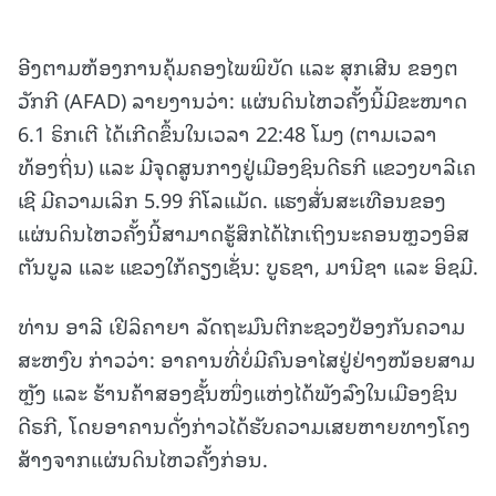
ອີງຕາມຫ້ອງການຄຸ້ມຄອງໄພພິບັດ ແລະ ສຸກເສີນ ຂອງຕ
ວັກກີ (AFAD) ລາຍງານວ່າ: ແຜ່ນດິນໄຫວຄັ້ງນີ້ມີຂະໜາດ
6.1 ຣິກເຕີ ໄດ້ເກີດຂຶ້ນໃນເວລາ 22:48 ໂມງ (ຕາມເວລາ
ທ້ອງຖິ່ນ) ແລະ ມີຈຸດສູນກາງຢູ່ເມືອງຊິນດີຣກີ ແຂວງບາລີເຄ
ເຊີ ມີຄວາມເລິກ 5.99 ກິໂລແມັດ. ແຮງສັ່ນສະເທືອນຂອງ
ແຜ່ນດິນໄຫວຄັ້ງນີ້ສາມາດຮູ້ສຶກໄດ້ໄກເຖິງນະຄອນຫຼວງອິສ
ຕັນບູລ ແລະ ແຂວງໃກ້ຄຽງເຊັ່ນ: ບູຣຊາ, ມານີຊາ ແລະ ອິຊມີ.
ທ່ານ ອາລີ ເຢີລິຄາຍາ ລັດຖະມົນຕີກະຊວງປ້ອງກັນຄວາມ
ສະຫງົບ ກ່າວວ່າ: ອາຄານທີ່ບໍ່ມີຄົນອາໄສຢູ່ຢ່າງໜ້ອຍສາມ
ຫຼັງ ແລະ ຮ້ານຄ້າສອງຊັ້ນໜຶ່ງແຫ່ງໄດ້ພັງລົງໃນເມືອງຊິນ
ດີຣກີ, ໂດຍອາຄານດັ່ງກ່າວໄດ້ຮັບຄວາມເສຍຫາຍທາງໂຄງ
ສ້າງຈາກແຜ່ນດິນໄຫວຄັ້ງກ່ອນ.