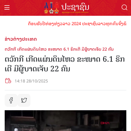
ຕ້ອນຮັບປີທ່ອງທ່ຽວລາວ 2024 ປະຊາຊົນລາວທຸກຄົນຈົ່ງພ້ອມເປັນ
ຂ່າວຕ່າງປະເທດ
ຕວັກກີ ເກີດແຜ່ນດິນໄຫວ ຂະໜາດ 6.1 ຣິກເຕີ ມີຜູ້ບາດເຈັບ 22 ຄົນ
ຕວັກກີ ເກີດແຜ່ນດິນໄຫວ ຂະໜາດ 6.1 ຣິກ
ເຕີ ມີຜູ້ບາດເຈັບ 22 ຄົນ
14:18 28/10/2025