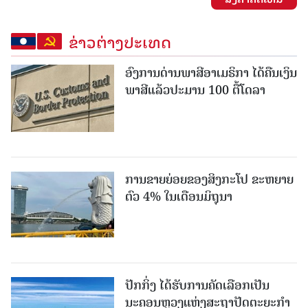
ຂ່າວຕ່າງປະເທດ
ອົງການດ່ານພາສີອາເມຣິກາ ໄດ້ຄືນເງິນ
ພາສີແລ້ວປະມານ 100 ຕື້ໂດລາ
ການຂາຍຍ່ອຍຂອງສິງກະໂປ ຂະຫຍາຍ
ຕົວ 4% ໃນເດືອນມິຖຸນາ
ປັກກິ່ງ ໄດ້ຮັບການຄັດເລືອກເປັນ
ນະຄອນຫຼວງແຫ່ງສະຖາປັດຕະຍະກຳ