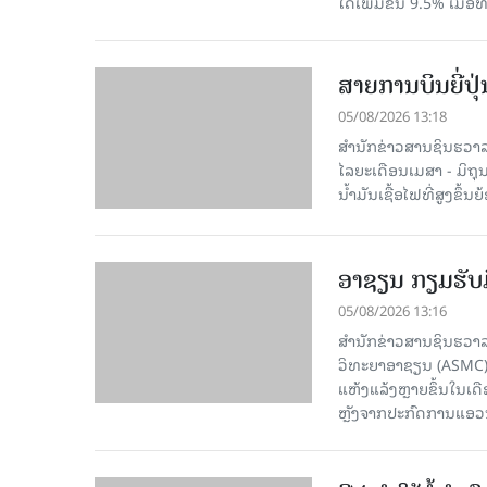
ໄດ້ເພີ່ມຂຶ້ນ 9.5% ເມື
ສາຍການບິນຍີ່ປຸ
05/08/2026 13:18
ສຳນັກຂ່າວສານຊິນຮວາລາ
ໄລຍະເດືອນເມສາ - ມິຖຸນາ
ນໍ້າມັນເຊື້ອໄຟທີ່ສູງຂຶ
ອາຊຽນ ກຽມຮັບມ
05/08/2026 13:16
ສຳນັກຂ່າວສານຊິນຮວາລ
ວິທະຍາອາຊຽນ (ASMC) 
ແຫ້ງແລ້ງຫຼາຍຂຶ້ນໃນເ
ຫຼັງຈາກປະກົດການແອວນີໂ