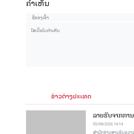
ຄໍາເຫັນ
15.038(05-08-2026)
ຂ່າວຕ່າງປະເທດ
ລາຍຮັບຈາກການທ
05/08/2026 14:14
ສຳນັກຂ່າວສານຊິນຮວາລາ