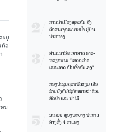
ການນໍາເມືອງທຸລະຄົມ ລົງ
ຕິດຕາມຈຸດລະບາຍນໍ້າ ຢູ່ບ້ານ
ປາກຫາງ
ລະບຸ
ແກ້ວ
ກ
ສຳມະນາວິທະຍາສາດ ລາວ-
ຫວຽດນາມ “ເສດຖະກິດ
ເອກະລາດ ເປັນເຈົ້າຕົນເອງ”
ກອງປະຊຸມຖອນບົດຮຽນ ເຄືອ
ຂ່າຍບັງຄັບໃຊ້ກົດໝາຍວ່າດ້ວຍ
ງ
ສັດປ່າ ແລະ ປ່າໄມ້
ຜ່ອນ
ນະຄອນ ຫຼວງພະບາງ ປະ​ກາດ​
ສ້າງ​ຕັ້ງ 4 ຕາແສງ
ນ,