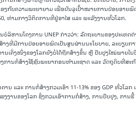
ດຄ່ອງກັບຄວາມພະຍາຍາມ ເພື່ອບັນລຸເປົ້າໝາຍການປ່ອຍອາຍພິ
50, ທ່າມກາງວິກິດການທີ່ຢູ່ອາໄສ ແລະ ພະລັງງານທົ່ວໂລກ.
ຍການບໍລິຫານໂຄງການ UNEP ກ່າວວ່າ: ລັດຖະບານຂອງປະເທດຕ
ໍ່ສ້າງທີ່ມີການປ່ອຍອາຍພິດເປັນສູນຜ່ານນະໂຍບາຍ, ລະບຽບກ
ານເຄິ່ງໜຶ່ງຂອງໂລກຍັງບໍ່ໄດ້ຖືກສ້າງຂຶ້ນ ຫຼື ປັບປຸງໃໝ່ພາຍໃນປ
ະແໜງການກໍ່ສ້າງໃຊ້ຊັບພະຍາກອນທຳມະຊາດ ແລະ ວັດຖຸດິບທີ່ສະກ
າຄານ ແລະ ການກໍ່ສ້າງກວມເອົາ 11-13% ຂອງ GDP ທົ່ວໂລກ 
ງານຂອງໂລກ ຊຶ່ງກວມເອົາການກໍ່ສ້າງ, ການປັບປຸງ, ການຮື້