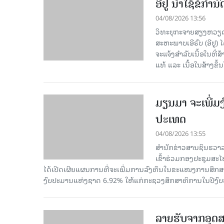
ອີຢູ ນຳໃຊ້ຂໍ້ກຳ
04/08/2026 13:56
ວິທະຍຸກະຈາຍສຽງຫວຽດນາ
ສະຫະພາບເອີຣົບ (ອີຢູ)
ຈະແຈ້ງສຳລັບເນື້ອໃນທີ່
ແທ້ ແລະ ເນື້ອໃນສ້າງຂຶ້ນ
ມຽນມາ ຈະເພີ່ມງ
ປະເທດ
04/08/2026 13:55
ສຳນັກຂ່າວສານຊິນຮວາລ
ເຂົ້າຮ່ວມກອງປະຊຸມສະໄ
ໄດ້ເປີດເຜີຍແຜນການທີ່ຈະເພີ່ມການລົງທຶນໃນຂະແໜງການສຶກສ
ງົບປະມານແຫ່ງຊາດ 6.92% ໃຫ້ແກ່ກະຊວງສຶກສາທິການໃນປີງົ
ລາຍ​ຮັບ​ຈາກ​ອຸດ​ສ