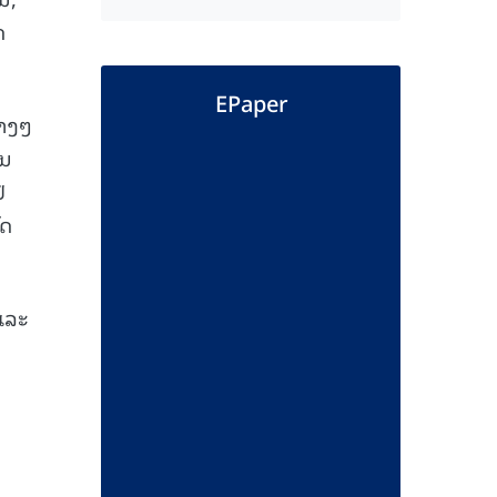
ດ
EPaper
່າງໆ
ານ
ີ
ັດ
ແລະ