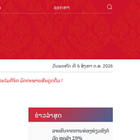
n
ວັນພະຫັດ ທີ 6 ສິງຫາ ຄ.ສ. 2026
ດ ມິດຕະພາບອັນດູດດື່ມ !
ຂ່າວ​ລ່າ​ສຸດ
ລາຍຮັບຈາກການທ່ອງທ່ຽວອັງກໍ
ວັດ ຫຼດລົງ 29%