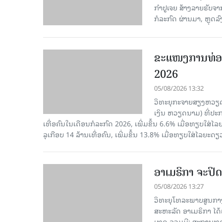
ກຳປູເຈຍ ສ້າງລາຍຮັບຈາ
ກໍລະກົດ ຜ່ານມາ, ຫຼຸດລ
ຂະ​ແໜງ​ການ​ທ່ອ
2026
05/08/2026 13:32
ວິທະຍຸກະຈາຍສຽງຫວຽດນາມ
ເງິນ ຫວຽດ​ນາມ) ທີ່ປະ​ກ
ເທື່ອ​ຄົນ​ໃນ​ເດືອນ​ກໍ​ລະ​ກົດ 2026, ເພີ່ມ​ຂຶ້ນ 6.6% ເມື່ອ​ທຽບ​ໃສ່​ໄ
ລຸ​ເກືອບ 14 ລ້ານ​ເທື່ອ​ຄົນ, ເພີ່ມ​ຂຶ້ນ 13.8% ເມື່ອ​ທຽບ​ໃສ່​ໄລ​ຍະ​ດຽ
ອາເມຣິກາ ຈະປິດ
05/08/2026 13:27
ວິທະຍຸໂທລະພາບສູນກາງ
ສະຫະລັດ ອາເມຣິກາ ໄດ້
ເທດ ລວມມີ: ສະຖານທູດ