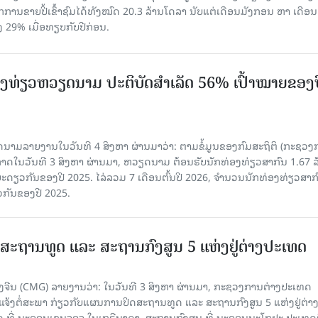
ກການຂາຍປີ້ເຂົ້າຊົມໄດ້ທັງໝົດ 20.3 ລ້ານໂດລາ ນັບແຕ່ເດືອນມັງກອນ ຫາ ເດືອນ
ົງ 29% ເມື່ອທຽບກັບປີກ່ອນ.
ງ​ທ່ຽວຫວຽດນາມ ​ປະ​ຕິ​ບັດ​ສຳ​ເລັດ 56% ເປົ້າ​ໝາຍຂອງ
ລາຍງານໃນວັນທີ 4 ສິງຫາ ຜ່ານມາວ່າ: ຕາມ​ຂໍ້​ມູນ​ຂອງ​ກົມ​ສະ​ຖິ​ຕິ (ກະ​ຊວງ​
າດ​ໃນ​ວັນ​ທີ 3 ສິງ​ຫາ​ ຜ່ານມາ, ຫວຽດ​ນາມ ຕ້ອນ​ຮັບ​ນັກທ່ອງ​ທ່ຽວ​ສາ​ກົນ 1.67 ລ
ລ​ຍະ​ດຽວ​ກັນ​ຂອງ​ປີ 2025. ໄລ່​ລວມ 7 ເດືອນ​ຕົ້ນ​ປີ 2026, ຈຳ​ນວນ​ນັກ​ທ່ອງ​ທ່ຽວ​ສາ​ກົ
ວ​ກັນ​ຂອງ​ປີ​ 2025.
ສະຖານທູດ ແ​ລະ ສະຖານກົງສູນ 5 ແຫ່ງ​ຢູ່​ຕ່າງ​ປະ​ເທດ
ຈີນ (CMG) ລາຍງານວ່າ: ໃນວັນທີ 3 ສິງ​ຫາ ຜ່ານມາ, ກະຊວງການຕ່າງປະເທດ
ແຈ້ງຕໍ່ສະພາ ກ່ຽວກັບແຜນການປິດສະຖານທູດ ແ​ລະ ສະຖານກົງສູນ 5 ແຫ່ງຢູ່​ຕ່າງ​
 ທີ່ ນະຄອນເຊນຈອຈ ໃນເກຣີນາດາ, ສະຖານກົງສູນ ທີ່ ນະຄອນນະໂກຢະ ປະເທດຍີ່