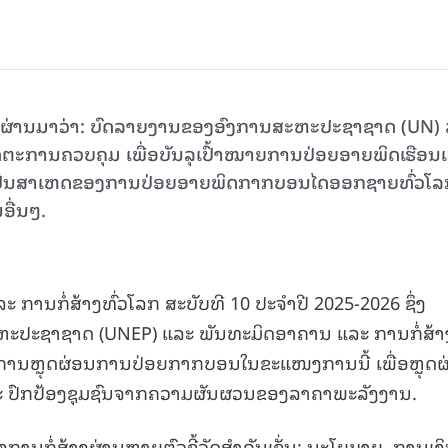
 ຜ່ານມາວ່າ: ບົດລາຍງານຂອງອົງການສະຫະປະຊາຊາດ (UN) 
ຕະການຄວບຄຸມ ເພື່ອບັນລຸເປົ້າໝາຍການປ່ອຍອາຍພິດເຮືອນ
້າງເປັນສາເຫດຂອງການປ່ອຍອາຍພິດກາກບອນໄດອອກຊາຍທົ່ວໂລ
ອື່ນໆ.
ນກໍ່ສ້າງທົ່ວໂລກ ສະບັບທີ 10 ປະຈຳປີ 2025-2026 ຊຶ່ງ
ຫະປະຊາຊາດ (UNEP) ແລະ ພັນທະມິດອາຄານ ແລະ ການກໍ່ສ້າ
່ງການຫຼຸດຜ່ອນການປ່ອຍກາກບອນໃນຂະແໜງການນີ້ ເພື່ອຫຼຸດ
ະ ປົກປ້ອງຊຸມຊົນຈາກຄວາມຜັນຜວນຂອງລາຄາພະລັງງານ.
ານກໍ່ສ້າງຜ່ານຫຼາຍຕົວຊີ້ວັດສຳຄັນເຊັ່ນ: ນະໂຍບາຍ, ການເງິ