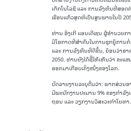
ເຕັກໂນໂລຊີ ແລະ ການລົງທຶນທີ່ສອ
ເຮືອນແກ້ວສຸດທິເປັນສູນພາຍໃນປີ 20
ທ່ານ ອິງເກີ ແອນເດີເຊນ ຜູ້ອຳນວ
ມີໂອກາດທີ່ສຳຄັນໃນການຊຸກຍູ້ການກ
ແລະ ການລົງທຶນທີ່ດີຂຶ້ນ, ຍ້ອນວ່າອາຄ
2050. ທ່ານຍັງໄດ້ຊີ້ໃຫ້ເຫັນວ່າ ຂ
ອອກມາເກືອບເຄິ່ງໜຶ່ງຂອງໂລກ.
ບົດລາຍງານລະບຸຕື່ມວ່າ: ພາກສ່ວນອ
ມີພະນັກງານປະມານ 9% ຂອງກຳລັງແຮງ
ຖອນ ແລະ ວຽກງານວິສະວະກຳໂຍທາ.