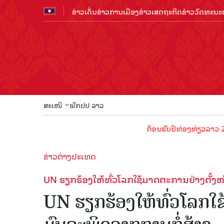
ຂ່າວເດັ່ນ
ຂ່າວການເມືອງ
ຂ່າວເສດຖະກິດ
ຂ່າວວັດທະນະທ
ສະເໜີ
ພັກປປ ລາວ
ຕ້ອນຮັບປີທ່ອງທ່ຽວລາວ 2024 ປະຊາ
ຂ່າວຕ່າງປະເທດ
UN ຮຽກຮ້ອງໃຫ້ທົ່ວໂລກໃຊ້ມາດຕະການຢ່າງຕັ້ງໜ້
UN ຮຽກຮ້ອງໃຫ້ທົ່ວໂລກໃຊ້