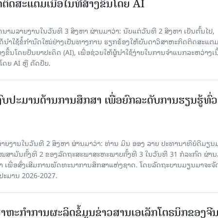
ນົດຕິດສະແຕມເນື້ອໃນທີ່ສ້າງຂຶ້ນໂດຍ AI
ມລາຍງານໃນວັນທີ 3 ສິງຫາ ຜ່ານມາວ່າ: ນັບແຕ່ວັນທີ 2 ສິງຫາ ເປັນຕົ້ນໄປ,
 ໄດ້ນຳໃຊ້ຂໍ້ກຳນົດໃໝ່ຢ່າງເປັນທາງການ ຮຽກຮ້ອງໃຫ້ບັນດາວິສາຫະກິດຕິດສະແຕມ
ສ້າງຂຶ້ນໂດຍປັນຍາປະດິດ (AI), ເພື່ອຊ່ວຍໃຫ້ຜູ້ນຳໃຊ້ງ່າຍໃນການຈຳແນກລະຫວ່າງເນ
ໂດຍ AI ຫຼື ດັດປັບ.
ົບປະມານດ້ານການສຶກສາ ເພື່ອຍົກລະດັບການຮຽນຮູ້ທົ່ວ
າຍງານໃນວັນທີ 2 ສິງຫາ ຜ່ານມາວ່າ: ທ່ານ ມິນ ອອງ ລາຍ ປະທານາທິບໍດີມຽນມ
ໝສາມັນຄັ້ງທີ 2 ຂອງລັດຖະສະພາສະຫະພາບຄັ້ງທີ 3 ໃນວັນທີ 31 ກໍລະກົດ ຜ່າ
າ ເພື່ອສົ່ງເສີມການພັດທະນາການສຶກສາແຫ່ງຊາດ. ໂດຍລັດຖະບານມຽນມາຈະຈັ
ບປະມານ 2026-2027.
າ​ຫະ​ກຳ​ການ​ຜະ​ລິດ​ຂໍ້ມູນຂ່າວສານ​ເອ​ເລັກ​ໂຕ​ຣ​ນິກ​ຂອງ​ຈີນ​