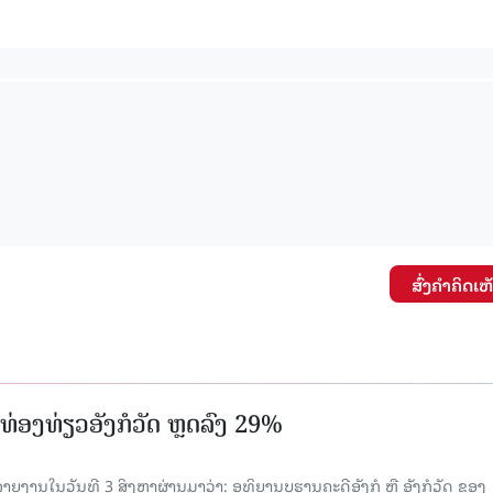
15.037(04-08-2026)
15.036(03-08-20
ສົ່ງຄໍາຄິດເຫ
່ອງທ່ຽວອັງກໍວັດ ຫຼດລົງ 29%
ຍງານໃນວັນທີ 3 ສິງຫາຜ່ານມາວ່າ: ອຸທິຍານບູຮານຄະດີອັງກໍ ຫຼື ອັງກໍວັດ ຂອງ