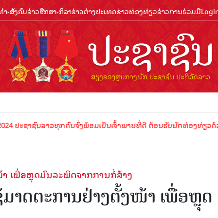
ຳ-ສັງຄົມ
ຂ່າວສືກສາ-ກິລາ
ຂ່າວຕ່າງປະເທດ
ຂ່າວທ່ອງທ່ຽວ
ຂ່າວການຮ່ວມມື
Logi
ຊົນລາວທຸກຄົນຈົ່ງພ້ອມເປັນເຈົ້າພາບທີ່ດີ ຕ້ອນຮັບນັກທ່ອງທ່ຽວດ້ວຍໄມຕີຈິ
າ ເພື່ອຫຼຸດມົນລະພິດຈາກການກໍ່ສ້າງ
ມາດຕະການຢ່າງຕັ້ງໜ້າ ເພື່ອຫຼຸດ