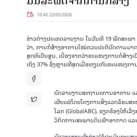
ມົນລະພິດຈາກການກໍ່ສ້າງ
10:42 22/05/2026
ຂ່າວຕ່າງປະເທດລາຍງານ ໃນວັນທີ 19 ພຶດສະພາ
ວ່າ, ການກໍ່ສ້າງອາຄານໃໝ່ຄວນປະຕິບັດຕາມມາດ
ສຸດທິເປັນສູນ, ເນື່ອງຈາກວ່າຂະແໜງການກໍ່ສ
ເຖິງ 37% ຊຶ່ງຫຼາຍທີ່ສຸດເມື່ອທຽບກັບຂະແໜງການ
ບົດລາຍງານສະຖານະການອາຄານ ແລະ ກາ
ເຜີຍແຜ່ໂດຍໂຄງການສິ່ງແວດລ້ອມສະ
ໂລກ (GlobalABC), ຮຽກຮ້ອງໃຫ້ເລັ
ວິກິດການສະພາບດິນຟ້າອາກາດ ແລ
ບົດລາຍງານດັ່ງກ່າວໄດ້ປະເມີນຂະແໜງກ