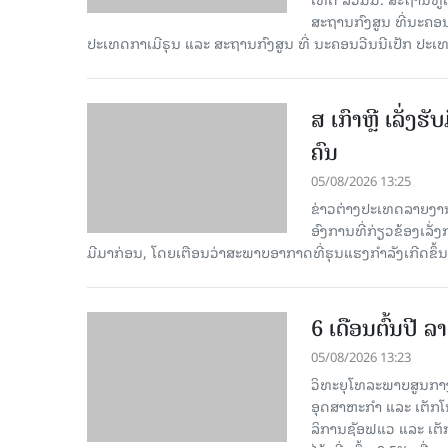
ສະຖານກົງສູນ ທີ່ນະຄ
ປະເທດກາເ​ມີຣຸນ ແລະ ສະຖານກົງສູນ ທີ່ ນະຄອນວີນນີເປັກ ປະ
ສ ເກົາຫຼີ ເລັ່ງຮ
ຄົນ
05/08/2026 13:25
ຂ່າວຕ່າງປະເທດລາຍງານໃນ
ອົງການທີ່ກ່ຽວຂ້ອງເລັ່
ມີມາກ່ອນ, ໂດຍເຕືອນວ່າສະພາບອາກາດທີ່ຮຸນແຮງກຳລັງເກີດຂຶ້ນເ
6 ເດືອນຕົ້ນປີ
05/08/2026 13:23
ວິທະຍຸໂທລະພາບສູນກາງ
ອຸດສາຫະກຳ ແລະ ເຕັກໂນ
ລິການຊັອຟແວ ແລະ ເຕັ