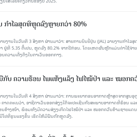
່ອທຽບໃສ່ໄລຍະດຽວກັນຂອງປີ 2025.
່ນ ກຳໄລສຸດທິຫຼຸດລົງຫຼາຍກວ່າ 80%
ຍງານໃນວັນທີ 3 ສິງຫາ ຜ່ານມາວ່າ: ສາຍການບິນຍີ່ປຸ່ນ (JAL) ລາຍງານກຳໄລສຸ
 ຢູ່ທີ່ 5.35 ຕື້ເຢນ, ຫຼຸດລົງ 80.2% ຈາກປີກ່ອນ. ໂດຍເຫດຜົນຫຼັກແມ່ນຄ່າໃຊ້ຈ່າຍ
້ນຍ້ອນຄວາມເຄັ່ງຕຶງໃນຕາເວັນອອກກາງ.
ືກັບ ຄວາມຮ້ອນ ໄພແຫ້ງແລ້ງ ໄຟໄໝ້ປ່າ ແລະ ໝອກຄວ
າຍງານໃນວັນທີ 4 ສິງຫາ ຜ່ານມາວ່າ: ການພະຍາກອນອາກາດຫຼ້າສຸດຈາກສູນອຸຕຸ
ຄາດຄະເນວ່າ, ອາຊີຕາເວັນອອກສ່ຽງໃຕ້ຈະປະເຊີນກັບສະພາບອາກາດທີ່ຮ້ອນ ແລ
ດືອນຂ້າງໜ້າ, ພ້ອມທັງມີຄວາມສ່ຽງເກີດໄຟໄໝ້ປ່າ ແລະ ໝອກຄວັນຂ້າມຊາຍແດນ
ຢທີ່ຮຸນແຮງຂຶ້ນ ເຮັດໃຫ້ມີຝົນຕົກຫຼຸດລົງ.