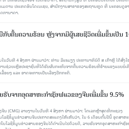
ອນເມດານ ປະເທດອິນໂດເນເຊຍ, ສຳນັກງານສາຂາຂອງສະຖານທູດ ທີ່ ນະຄອນດູອ
ເທດການາດາ.
ັບມືກັບຄື້ນຄວາມຮ້ອນ ຫຼັງຈາກມີຜູ້ເສຍຊີວິດເພີ່ມຂຶ້ນເປັນ 
ວັນທີ 4 ສິງຫາ ຜ່ານມາວ່າ: ທ່ານ ລີແຈມຽງ ປະທານາທິບໍດີ ສ ເກົາຫຼີ ໄດ້ສັ່ງໃຫ
ງການຊ່ວຍເຫຼືອປະຊາຊົນທີ່ໄດ້ຮັບຜົນກະທົບຈາກຄື້ນຄວາມຮ້ອນທີ່ຮ້າຍແຮງແບບບໍ່ເຄ
ລື້ອຍໆ ແລະ ອາດຈະກາຍເປັນເລື່ອງປົກກະຕິ.
 ລາຍຮັບຈາກອຸດສາຫະກຳຊັອຟແວຂອງຈີນເພີ່ມຂຶ້ນ 9.5%
ຈີນ (CMG) ລາຍງານໃນວັນທີ 4 ສິງຫາ ຜ່ານມາວ່າ: ໂຕເລກຫຼ້າສຸດທີ່ກະຊວງ
ໂລຊີຂໍ້ມູນຂ່າວສານຈີນປະກາດສະແດງໃຫ້ເຫັນວ່າ, ໃນ 6 ເດືອນຕົ້ນປີນີ້ ອຸດສາຫະ
ກໂນໂລຊີຂໍ້ມູນຂ່າວສານຂອງຈີນໄດ້ດຳເນີນໄປດ້ວຍດີ, ລາຍຮັບຈາກອຸດສາຫະກຳຊັ