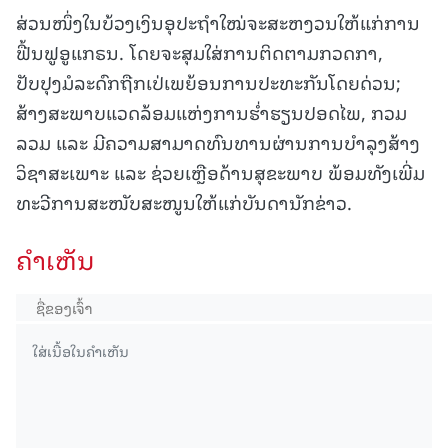
ສ່ວນໜຶ່ງໃນບ້ວງເງິນອຸປະຖຳໃໝ່ຈະສະຫງວນໃຫ້ແກ່ການ
ຟື້ນຟູອູແກຣນ. ໂດຍຈະສຸມໃສ່ການຕິດຕາມກວດກາ,
ປັບປຸງມໍລະດົກຖືກເປ່ເພຍ້ອນການປະທະກັນໂດຍດ່ວນ;
ສ້າງສະພາບແວດລ້ອມແຫ່ງການຮ່ຳຮຽນປອດໄພ, ກວມ
ລວມ ແລະ ມີຄວາມສາມາດທົນທານຜ່ານການບຳລຸງສ້າງ
ວິຊາສະເພາະ ແລະ ຊ່ວຍເຫຼືອດ້ານສຸຂະພາບ ພ້ອມທັງເພີ່ມ
ທະວີການສະໜັບສະໜູນໃຫ້ແກ່ບັນດານັກຂ່າວ.
ຄໍາເຫັນ