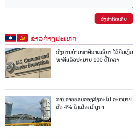
ສົ່ງຄໍາຄິດເຫັນ
ຂ່າວຕ່າງປະເທດ
ອົງການດ່ານພາສີອາເມຣິກາ ໄດ້ຄືນເງິນ
ພາສີແລ້ວປະມານ 100 ຕື້ໂດລາ
ການຂາຍຍ່ອຍຂອງສິງກະໂປ ຂະຫຍາຍ
ຕົວ 4% ໃນເດືອນມິຖຸນາ