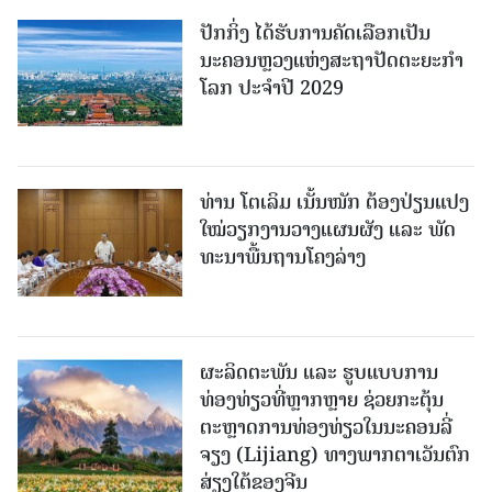
ປັກກິ່ງ ໄດ້ຮັບການຄັດເລືອກເປັນ
ນະຄອນຫຼວງແຫ່ງສະຖາປັດຕະຍະກຳ
ໂລກ ປະຈຳປີ 2029
ທ່ານ ໂຕ​ເລິມ ເນັ້ນໜັກ ຕ້ອງ​ປ່ຽນ​ແປງ​
ໃໝ່​ວຽກ​ງານ​ວາງ​ແຜນ​ຜັງ ແລະ ​ພັດ​
ທະ​ນາ​ພື້ນ​ຖານ​ໂຄງ​ລ່າງ
ຜະລິດຕະພັນ ແລະ ຮູບແບບການ
ທ່ອງທ່ຽວທີ່ຫຼາກຫຼາຍ ຊ່ວຍກະຕຸ້ນ
ຕະຫຼາດການທ່ອງທ່ຽວໃນນະຄອນລີ່
ຈຽງ (Lijiang) ທາງພາກຕາເວັນຕົກ
ສ່ຽງໃຕ້ຂອງຈີນ