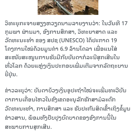
ວິທະຍຸກະຈາຍສຽງຫວຽດນາມລາຍງານວ່າ: ໃນວັນທີ 17
ກຸມພາ ຜ່ານມາ, ອົງການສຶກສາ, ວິທະຍາສາດ ແລະ
ວັດທະນະທຳ ຂອງ ສປຊ (UNESCO) ໄດ້ປະກາດ 19
ໂຄງການໃໝ່ດ້ວຍມູນຄ່າ 6.9 ລ້ານໂດລາ ເພື່ອແນໃສ່
ສະໜັບສະໜູນການຮັບມືກັບບັນດາກໍລະນີສຸກເສີນໃນ
ທົ່ວໂລກ ດ້ວຍແຫຼ່ງເງິນປະກອບເພີ່ມເຕີມຈາກລັດຖະບານ
ຍີ່ປຸ່ນ.
ຂ່າວລະບຸວ່າ: ບັນດາບ້ວງເງິນອຸປະຖຳໃໝ່ຈະເພີ່ມທະວີບັນ
ດາການເຄື່ອນໄຫວໃນຂົງເຂດອະນຸລັກຮັກສາມໍລະດົກ
ວັດທະນະທຳ, ການສຶກສາ ແລະ ຮັບປະກັນສິດເຂົ້າເຖິງຂໍ້ມູນ
ຂ່າວສານ, ພ້ອມທັງປັບປຸງບົດບາດຂອງອົງການນີ້ໃນ
ສະພາບການສຸກເສີນ.