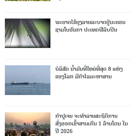
ພະຍາດໄຂ້ຍຸງລາຍລະບາດຢູ່ນະຄອນ
ຊາມໂບ​ອັນກາ ປະເທດຟີລິບປິນ
ບໍລິສັດ ນ້ຳມັນທີ່ໃຫຍ່ທີ່ສຸດ 8 ແຫ່ງ
ຂອງໂລກ ມີກຳໄລມະຫາສານ
ກຳປູເຈຍ ຈະທຳລາຍສະຖິຕິການ
ສົ່ງອອກເຂົ້າສານເກີນ 1 ລ້ານໂຕນ ໃນ
ປີ 2026