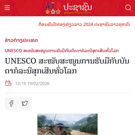
ຕ້ອນຮັບປີທ່ອງທ່ຽວລາວ 2024 ປະຊາຊົນລາວທຸກຄົນຈົ່ງພ້ອ
ຂ່າວຕ່າງປະເທດ
UNESCO ສະໜັບສະໜູນ​ການ​ຮັບ​ມື​ກັບ​ບັນ​ດາ​ກໍ​ລະ​ນີ​ສຸກ​ເສີນ​ທົ່ວ​ໂລກ
UNESCO ສະໜັບສະໜູນ​ການ​ຮັບ​ມື​ກັບ​ບັນ​
ດາ​ກໍ​ລະ​ນີ​ສຸກ​ເສີນ​ທົ່ວ​ໂລກ
13:19 19/02/2026