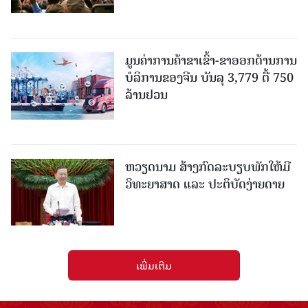
ມູນຄ່າການຄ້າຂາເຂົ້າ-ຂາອອກດ້ານການ
ບໍລິການຂອງຈີນ ບັນລຸ 3,779 ຕື້ 750
ລ້ານຢວນ
ຫວຽດນາມ ສ້າງກົດລະບຽບພັກໃຫ້ມີ
ວິທະຍາສາດ ແລະ ປະຕິບັດງ່າຍດາຍ
ເພີ່ມເຕີມ