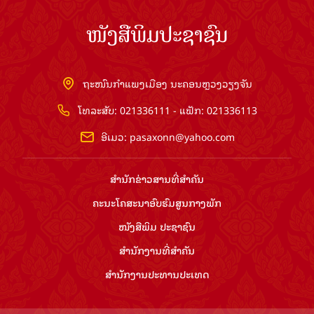
ໜັງສືພິມປະຊາຊົນ
ຖະໜົນກຳແພງເມືອງ ນະຄອນຫຼວງວຽງຈັນ
ໂທລະສັບ: 021336111 - ແຟັກ: 021336113
ອີເມວ:
pasaxonn@yahoo.com
ສຳ​ນັກ​ຂ່າວ​ສານ​ທີ່​ສຳ​ຄັນ​
ຄະນະໂຄສະນາອົບຮົມ​ສູນ​ກາງ​ພັກ
ໜັງສືພິມ ປະ​ຊາ​ຊົນ
ສຳ​ນັກ​ງານ​ທີ່​ສຳ​ຄັນ
ສຳ​ນັກ​ງານ​ປະ​ທານ​ປະ​ເທດ