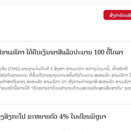
ສົ່ງຄໍາຄິດເຫ
ອາເມຣິກາ ໄດ້ຄືນເງິນພາສີແລ້ວປະມານ 100 ຕື້ໂດລາ
ນ (CMG) ລາຍງານໃນວັນທີ 6 ສິງຫາ ຜ່ານມາວ່າ: ຫວ່າງມໍ່ໆມານີ້, ເຈົ້າໜ້າທີ່
ປ້ອງກັນຊາຍແດນ ທີ່ຂຶ້ນກັບກະຊວງຄວາມໝັ້ນຄົງດິນແດນ ສະຫະລັດ ອາເມຣິກາ ໄ
ນຄ້າສາກົນຂອງ ສະຫະລັດ ອາເມຣິກາ ວ່າ: ອົງການດ່ານພາສີ ສະຫະລັດ ອາເມຣິກາ
ບກ່ອນໜ້ານີ້ພາຍໃຕ້ “ກົດໝາຍວ່າດ້ວຍອຳນາດດ້ານເສດຖະກິດສຸກເສີນສາກົນ” ຂອ
ງສິງກະໂປ ຂະຫຍາຍຕົວ 4% ໃນເດືອນມິຖຸນາ