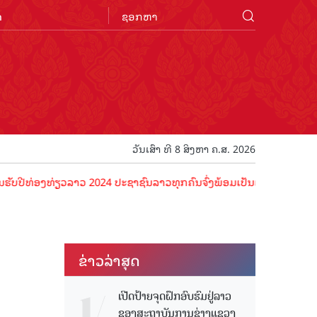
n
ວັນເສົາ ທີ 8 ສິງຫາ ຄ.ສ. 2026
ອງທ່ຽວລາວ 2024 ປະຊາຊົນລາວທຸກຄົນຈົ່ງພ້ອມເປັນເຈົ້າພາບທີ່ດີ ຕ້ອນຮັບນັ
ຂ່າວ​ລ່າ​ສຸດ
ເປີດປ້າຍຈຸດຝຶກອົບຮົມຢູ່ລາວ
ຂອງສະຖາບັນການຊ່າງແຂວງ