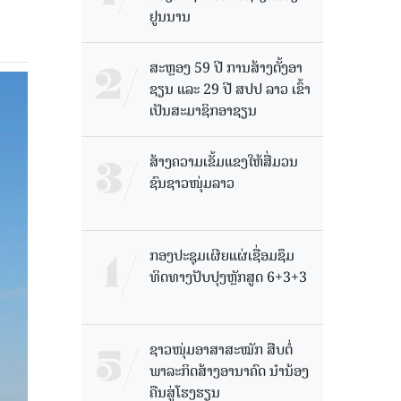
ຢູນນານ
ສະຫຼອງ 59 ປີ ການສ້າງຕັ້ງອາ
ຊຽນ ແລະ 29 ປີ ສປປ ລາວ ເຂົ້າ
ເປັນສະມາຊິກອາຊຽນ
ສ້າງຄວາມເຂັ້ມແຂງໃຫ້ສື່ມວນ
ຊົນຊາວໜຸ່ມລາວ
ກອງປະຊຸມເຜີຍແຜ່ເຊື່ອມຊຶມ
ທິດທາງປັບປຸງຫຼັກສູດ 6+3+3
ຊາວໜຸ່ມອາສາສະໝັກ ສືບຕໍ່
ພາລະກິດສ້າງອານາຄົດ ນໍານ້ອງ
ຄືນສູ່ໂຮງຮຽນ