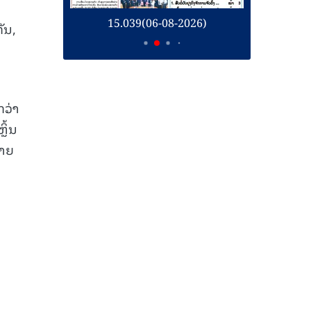
26)
15.039(06-08-2026)
1
ັນ,
ກວ່າ
ຼິ້ນ
້າຍ
ງ