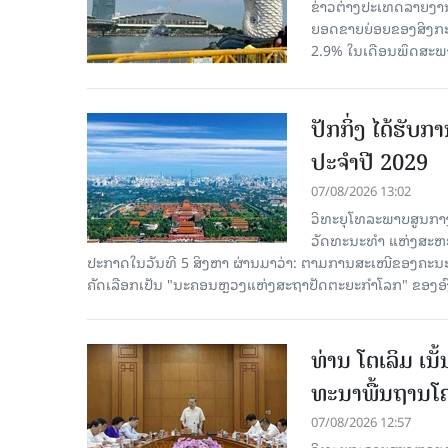
ຂ່າວຕ່າງປະເທດລາຍງານວ
ຍອດຂາຍຍ່ອຍຂອງສິງກະໂປ
2.9% ໃນເດືອນພຶດສະພ
ປັກກິ່ງ ໄດ້ຮັ
ປະຈຳປີ 2029
07/08/2026 13:02
ວິທະຍຸໂທລະພາບສູນກາງ
ວັດທະນະທຳ ແຫ່ງສະຫະປະ
ປະກາດໃນວັນທີ 5 ສິງຫາ ຜ່ານມາວ່າ: ຕາມການສະເໜີຂອງຄະນະ
ຄັດ​ເລືອກເປັນ "ນະຄອນຫຼວງແຫ່ງສະຖາປັດຕະຍະກຳໂລກ" ຂອງອ
ທ່ານ ໂຕ​ເລິມ ເນ
ທະ​ນາ​ພື້ນ​ຖານ​ໂ
07/08/2026 12:57