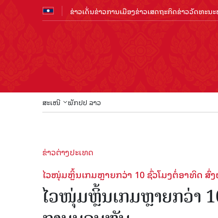
ຂ່າວເດັ່ນ
ຂ່າວການເມືອງ
ຂ່າວເສດຖະກິດ
ຂ່າວວັດທະນະທ
ສະເໜີ
ພັກປປ ລາວ
ຂ່າວຕ່າງປະເທດ
ໄວໜຸ່ມຫຼິ້ນເກມຫຼາຍກວ່າ 10 ຊົ່ວໂມງຕໍ່ອາທິດ ສົ
ໄວໜຸ່ມຫຼິ້ນເກມຫຼາຍກວ່າ 10