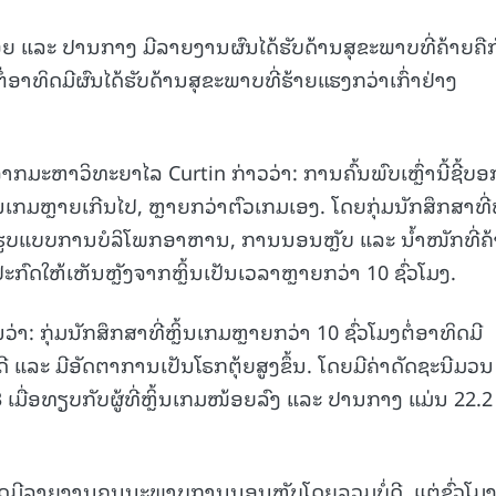
15.040(07-08-20
ມໜ້ອຍ ແລະ ປານກາງ ມີລາຍງານຜົນໄດ້ຮັບດ້ານສຸຂະພາບທີ່ຄ້າຍຄືກ
ງຕໍ່ອາທິດມີຜົນໄດ້ຮັບດ້ານສຸຂະພາບທີ່ຮ້າຍແຮງກວ່າເກົ່າຢ່າງ
ມະຫາວິທະຍາໄລ Curtin ກ່າວວ່າ: ການຄົ້ນພົບເຫຼົ່ານີ້ຊີ້ບອ
ນເກມຫຼາຍເກີນໄປ, ຫຼາຍກວ່າຕົວເກມເອງ. ໂດຍກຸ່ມນັກສຶກສາທີ່ຫ
ມີຮູບແບບການບໍລິໂພກອາຫານ, ການນອນຫຼັບ ແລະ ນ້ຳໜັກທີ່ຄ
ະກົດໃຫ້ເຫັນຫຼັງຈາກຫຼິ້ນເປັນເວລາຫຼາຍກວ່າ 10 ຊົ່ວໂມງ.
າ: ກຸ່ມນັກສຶກສາທີ່ຫຼິ້ນເກມຫຼາຍກວ່າ 10 ຊົ່ວໂມງຕໍ່ອາທິດມີ
 ແລະ ມີອັດຕາການເປັນໂຣກຕຸ້ຍສູງຂຶ້ນ. ໂດຍມີຄ່າດັດຊະນີມວນ
3 ເມື່ອທຽບກັບຜູ້ທີ່ຫຼິ້ນເກມໜ້ອຍລົງ ແລະ ປານກາງ ແມ່ນ 22.2
ທັງໝົດມີລາຍງານຄຸນນະພາບການນອນຫຼັບໂດຍລວມບໍ່ດີ, ແຕ່ຊົ່ວໂມ