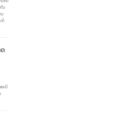
ະ​ບໍ​
ັບ​
ູນ​
ໍ່​
າດ
ສະນີ
ນ