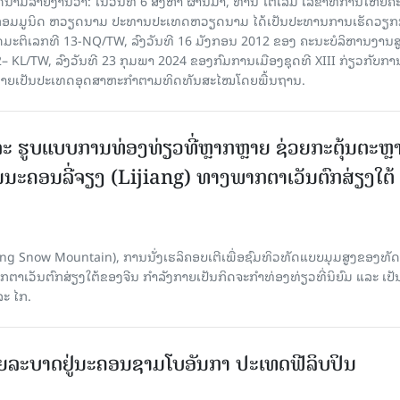
າຍງານວ່າ: ໃນ​ວັນ​ທີ 6 ສິງ​ຫາ ຜ່ານມາ, ທ່ານ ໂຕ​ເລິມ ເລ​ຂາ​ທິ​ການ​ໃຫຍ່​ຄະ​ນ
​ກອມ​ມູ​ນິດ ຫວຽດ​ນາມ ປະ​ທານ​ປະ​ເທດຫວຽດ​ນາມ ໄດ້​ເປັນ​ປະ​ທານ​ການ​ເຮັດ​ວຽກ​ກ
ບັດ​ມະ​ຕິ​ເລກ​ທີ 13-NQ/TW, ລົງວັນ​ທີ 16 ມັງ​ກອນ 2012 ຂອງ ຄະ​ນະ​ບໍ​ລິ​ຫານ​ງານ​ສ
– KL/TW, ​ລົງວັນ​ທີ 23 ກຸມ​ພາ 2024 ຂອງ​ກົມ​ການ​ເມື​ອງ​ຊຸດ​ທີ XIII ກ່ຽວ​ກັບ​ການກ
າຍ​ເປັນ​ປະ​ເທດ​ອຸດ​ສາ​ຫະ​ກຳ​ຕາມ​ທິດ​ທັນ​ສະ​ໄໝ​ໂດຍ​ພື້ນ​ຖານ.
ະ ຮູບແບບການທ່ອງທ່ຽວທີ່ຫຼາກຫຼາຍ ຊ່ວຍກະຕຸ້ນຕະຫຼ
ນະຄອນລີ່ຈຽງ (Lijiang) ທາງພາກຕາເວັນຕົກສ່ຽງໃຕ້
Yulong Snow Mountain), ການນັ່ງເຮລິຄອບເຕີເພື່ອຊົມທິວທັດແບບມຸມສູງຂອງທັດ
ວັນຕົກສ່ຽງໃຕ້ຂອງຈີນ ກຳລັງກາຍເປັນກິດຈະກຳທ່ອງທ່ຽວທີ່ນິຍົມ ແລະ ເປັ
ລະ ໄກ.
ຍລະບາດຢູ່ນະຄອນຊາມໂບ​ອັນກາ ປະເທດຟີລິບປິນ