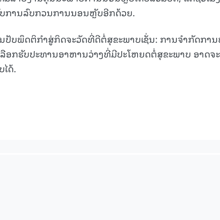
້ອງກັບການລົບກວນການນອນຫຼັບອີກດ້ວຍ.
ນປັບພຶດຕິກຳສູ່ກິດຈະວັດທີ່ດີຕໍ່ສຸຂະພາບເຊັ່ນ: ການຈຳກັດການຫ
ລືອກຮັບປະທານອາຫານວ່າງທີ່ມີປະໂຫຍດຕໍ່ສຸຂະພາບ ອາດຈະ
ໄດ້.