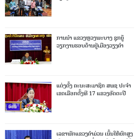
ການນຳ ແຂວງຫຼວງພະບາງ ຊຸກຍູ້
ວຽກງານຮອບດ້ານຢູ່ເມືອງວຽງຄໍາ
ແຕ່ງຕັ້ງ ຄະນະສະມາຊິກ ສພຊ ປະຈຳ
ເຂດເລືອກຕັ້ງທີ 17 ແຂວງອັດຕະປື
ເລຂາພັກແຂວງຄໍາມ່ວນ ເນັ້ນໃຫ້ຍົກສູງ