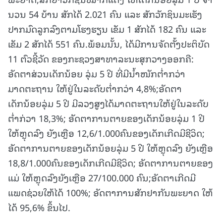
ນວນ 54 ບ້ານ ສັກໄດ້ 2.021 ຄົນ ແລະ ສັກວັກຊິນມະເຮັງ
ປາກມົດລູກລົງຕາມໂຮງຮຽນ ເຂັມ 1 ສັກໄດ້ 182 ຄົນ ແລະ
ເຂັມ 2 ສັກໄດ້ 551 ຄົນ.ພ້ອມນັ້ນ, ໄດ້ມີການຈັດຕັ້ງປະຕິບັດ
11 ຕົວຊີ້ວັດ ຂອງກະຊວງສາທາລະນະສຸກວາງອອກຄື:
ອັດຕາສ່ວນເດັກນ້ອຍ ລຸ່ມ 5 ປີ ທີ່ມີນໍ້າໜັກຕໍ່າກວ່າ
ມາດຕະຖານ ໃຫ້ຢູ່ໃນລະດັບຕໍ່າກວ່າ 4,8%;ອັດຕາ
ເດັກນ້ອຍລຸ່ມ 5 ປີ ມີລວງສູງໄດ້ມາດຕະຖານໃຫ້ຢູ່ໃນລະດັບ
ຕໍ່າກ່ວາ 18,3%; ອັດຕາການຕາຍຂອງເດັກນ້ອຍລຸ່ມ 1 ປີ
ໃຫ້ຫຼຸດລົງ ຍັງເຫຼືອ 12,6/1.000ຄົນຂອງເດັກເກີດມີຊີວິດ;
ອັດຕາການຕາຍຂອງເດັກນ້ອຍລຸ່ມ 5 ປີ ໃຫ້ຫຼຸດລົງ ຍັງເຫຼືອ
18,8/1.000ຄົນຂອງເດັກເກີດມີຊີວິດ; ອັດຕາການຕາຍຂອງ
ແມ່ ໃຫ້ຫຼຸດລົງຍັງເຫຼືອ 27/100.000 ຄົນ;ອັດຕາເກີດມີ
ແພດຊ່ວຍໃຫ້ໄດ້ 100%; ອັດຕາການສັກຢາກັນພະຍາດ ໃຫ້
ໄດ້ 95,6% ຂຶ້ນໄປ.