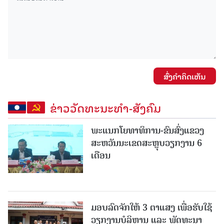
ສົ່ງຄໍາຄິດເຫັນ
ຂ່າວວັດທະນະທຳ-ສັງຄົມ
ພະແນກໂຍທາທິການ-ຂົນສົ່ງແຂວງ
ສະຫວັນນະເຂດສະຫຼຸບວຽກງານ 6
ເດືອນ
ມອບລົດຈັກໃຫ້ 3 ຕາແສງ ເພື່ອຮັບໃຊ້
ວຽກງານບໍລິຫານ ແລະ ພັດທະນາ