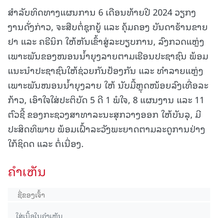
ສໍາລັບທິດທາງແຜນການ 6 ເດືອນທ້າຍປີ 2024 ວຽກງ
ງານດັ່ງກ່າວ, ຈະສືບຕໍ່ຊຸກຍູ້ ແລະ ຄຸ້ມຄອງ ບັນດາຮ້ານຂາຍ
ຢາ ແລະ ຄຣີນິກ ໃຫ້ຫັນເຂົ້າສູ່ລະບຽບການ, ລົງກວດແຫຼ່ງ
ເພາະພັນຂອງໜອນນໍ້າຍຸງລາຍຕາມເຮືອນປະຊາຊົນ ພ້ອມ
ແນະນໍາປະຊາຊົນໃຫ້ຊ່ວຍກັນປ້ອງກັນ ແລະ ທໍາລາຍແຫຼ່ງ
ເພາະພັນໜອນນໍ້າຍຸງລາຍ ໃຫ້ ນັບມື້ຫຼຸດໜ້ອຍລົງເທື່ອລະ
ກ້າວ, ເອົາໃຈໃສ່ປະຕິບັດ 5 ດີ 1 ພໍໃຈ, 8 ແຜນງານ ແລະ 11
ຕົວຊີ້ ຂອງກະຊວງສາທາລະນະສຸກວາງອອກ ໃຫ້ບັນລຸ, ມີ
ປະສິດທິພາບ ພ້ອມເຝົ້າລະວັງພະຍາດຕາມລະດູການຢ່າງ
ໃກ້ຊິດດ ແລະ ຕໍ່ເນື່ອງ.
ຄໍາເຫັນ