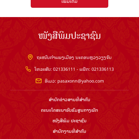
ເພີ່ມເຕີມ
ໜັງສືພິມປະຊາຊົນ
ຖະໜົນກຳແພງເມືອງ ນະຄອນຫຼວງວຽງຈັນ
ໂທລະສັບ: 021336111 - ແຟັກ: 021336113
ອີເມວ:
pasaxonn@yahoo.com
ສຳ​ນັກ​ຂ່າວ​ສານ​ທີ່​ສຳ​ຄັນ​
ຄະນະໂຄສະນາອົບຮົມ​ສູນ​ກາງ​ພັກ
ໜັງສືພິມ ປະ​ຊາ​ຊົນ
ສຳ​ນັກ​ງານ​ທີ່​ສຳ​ຄັນ