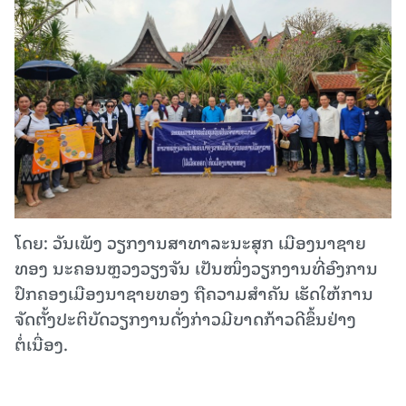
ໂດຍ: ວັນເພັງ ວຽກງານສາທາລະນະສຸກ ເມືອງນາຊາຍ
ທອງ ນະຄອນຫຼວງວຽງຈັນ ເປັນໜຶ່ງວຽກງານທີ່ອົງການ
ປົກຄອງເມືອງນາຊາຍທອງ ຖືຄວາມສຳຄັນ ເຮັດໃຫ້ການ
ຈັດຕັ້ງປະຕິບັດວຽກງານດັ່ງກ່າວມີບາດກ້າວດີຂຶ້ນຢ່າງ
ຕໍ່ເນື່ອງ.