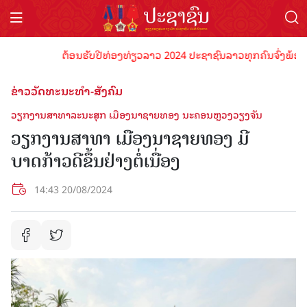
ຕ້ອນຮັບປີທ່ອງທ່ຽວລາວ 2024 ປະຊາຊົນລາວທຸກຄົນຈົ່ງພ້ອມເປັນເຈ
ຂ່າວວັດທະນະທຳ-ສັງຄົມ
ວຽກງານສາທາລະນະສຸກ ເມືອງນາຊາຍທອງ ນະຄອນຫຼວງວຽງຈັນ
ວຽກງານສາທາ ເມືອງນາຊາຍທອງ ມີ
ບາດກ້າວດີຂຶ້ນຢ່າງຕໍ່ເນື່ອງ
14:43 20/08/2024