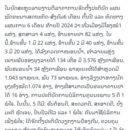
ໃນບົດສະຫຼຸບລາຍງານຕີລາຄາການຈັດຕັ້ງປະຕິບັດ ແຜນ
ພັດທະນາເສດຖະກິດ-ສັງຄົມ6 ເດືອນ ຕົ້ນປີ ແລະ ທິດທາງ
ແຜນການ 6 ເດືອນ ທ້າຍປີ 2024 ວ່າ:ທົ່ວເມືອງມີໂຮງໝໍ1
ແຫ່ງ, ສຸກສາລາ 4 ແຫ່ງ, ຮ້ານຂາຍຢາ 82 ແຫ່ງ. ໃນ
ນີ້,ຮ້ານຂັ້ນ 1 ມີ 22 ແຫ່ງ, ຮ້ານຂັ້ນ 2 ມີ 40 ແຫ່ງ, ຮ້ານຂັ້ນ
3 ມີ 20 ແຫ່ງ, ໄດ້ລົງກວດກາໜອນນໍ້າ, ທໍາລາຍແຫຼ່ງ
ເພາະພັນຂອງຍຸງລາຍໄດ້ 134 ເທື່ອ ມີ 3.576 ຫຼັງຄາເຮືອນ,
ພົບໜອນນໍ້າ 34 ຫຼັງຄາເຮືອນ ພາຊະນະທີ່ໄດ້ສໍາຫຼວດມີ
1.043 ພາຊະນະ, ພົບ 73 ພາຊະນະ, ອ່າງລ້ຽງປາຫາງນົກ
ຍຸງທັງໝົດ1.074 ອ່າງ, ອ່າງທີ່ສາມາດເປັນທະນາຄານປາ
ໄດ້ 16 ອ່າງ, ການປະຕິບັດການບໍລິການຄຸນນະພາບ 5 ດີ 1
ພໍໃຈ. ໃນນັ້ນ, 5 ດີມີ: ຮັບຕ້ອນດີ, ສະດວກດີ, ສະອາດດີ, ບົ່ງ
ມະຕິ ຊັດເຈນ, ປິ່ນປົວດີໄວ ແລະ 1 ພໍໃຈ: ຄົນມາໃຊ້ບໍລິການ
ເພີ່ງພໍໃຈ; ໄດ້ຈັດຕັ້ງປະຕິບັດວຽກງານປ້ອງກັນ, ຄວບຄຸມ
ພະຍາດ,ສັກຢາວັກຊິນໝາກແດງ ໃຫ້ເດັກນ້ອຍລຸ່ມ 1 ປີ ຈໍາ