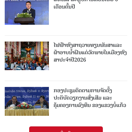
ເດືອນຕົ້ນປີ
ໄຟຟ້າຫົງສາຖວາຍທຽນພັນສາແລະ
ຜ້າອາບນໍ້າຝົນແດ່ວັດພາຍໃນເມືອງຫົງ
ສາປະຈໍາປີ2026
ກອງປະຊຸມຕິດຕາມການຈັດຕັ້ງ
ປະຕິບັດວຽກງານສົ່ງເສີມ ແລະ
ຄຸ້ມຄອງການລົງທຶນ ຂອງແຂວງບໍ່ແກ້ວ