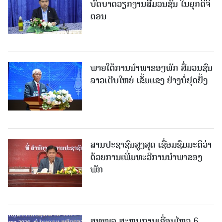
ບົດບາດວຽກງານສື່ມວນຊົນ ໃນຍຸກດິຈິ
ຕອນ
ພາຍໃຕ້ການນໍາພາຂອງພັກ ສື່ມວນຊົນ
ລາວເຕີບໃຫຍ່ ເຂັ້ມແຂງ ຢ່າງບໍ່ຢຸດຢັ້ງ
ສານປະຊາຊົນສູງສຸດ ເຊື່ອມຊຶມມະຕິວ່າ
ດ້ວຍການເພີ່ມທະວີການນຳພາຂອງ
ພັກ
ສທໜລ ສະຫຼຸບການເຄື່ອນໄຫວ 6