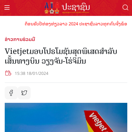
ຕ້ອນຮັບປີທ່ອງທ່ຽວລາວ 2024 ປະຊາຊົນລາວທຸກຄົນຈົ່ງພ້ອມເປັນເຈ
ຂ່າວການຮ່ວມມື
Vietjetມອບໂປຣໂມຊັນສຸດພິເສດສຳລັບ
ເສັ້ນທາງບິນ ວຽງຈັນ-ໂຮ່ຈິມິນ
15:38 18/01/2024