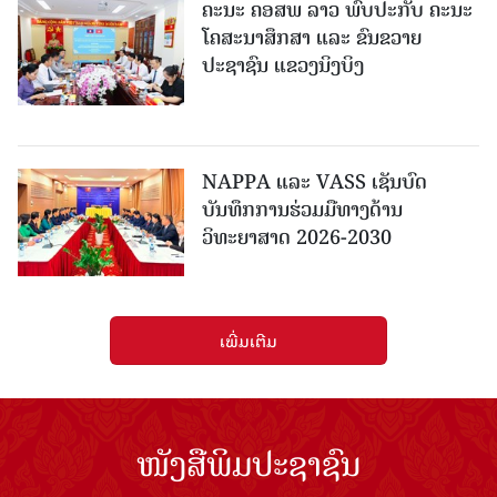
ຄະນະ ຄອສພ ລາວ ພົບປະກັບ ຄະນະ
ໂຄສະນາສຶກສາ ແລະ ຂົນຂວາຍ
ປະຊາຊົນ ແຂວງນິງບິງ
NAPPA ແລະ VASS ເຊັນບົດ
ບັນທຶກການຮ່ວມມືທາງດ້ານ
ວິທະຍາສາດ 2026-2030
ເພີ່ມເຕີມ
ໜັງສືພິມປະຊາຊົນ