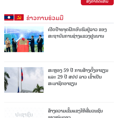
ສົ່ງຄໍາຄິດເຫັນ
ຂ່າວການຮ່ວມມື
ເປີດປ້າຍຈຸດຝຶກອົບຮົມຢູ່ລາວ ຂອງ
ສະຖາບັນການຊ່າງແຂວງຢູນນານ
ສະຫຼອງ 59 ປີ ການສ້າງຕັ້ງອາຊຽນ
ແລະ 29 ປີ ສປປ ລາວ ເຂົ້າເປັນ
ສະມາຊິກອາຊຽນ
ສ້າງຄວາມເຂັ້ມແຂງໃຫ້ສື່ມວນຊົນ
ຊາວໜຸ່ມລາວ