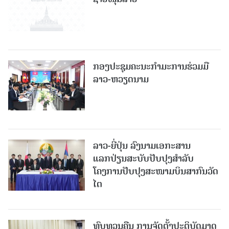
ກອງປະຊຸມຄະນະກຳມະການຮ່ວມມື
ລາວ-ຫວຽດນາມ
ລາວ-ຍີ່ປຸ່ນ ລົງນາມເອກະສານ
ແລກປ່ຽນສະບັບປັບປຸງສໍາລັບ
ໂຄງການປັບປຸງສະໜາມບິນສາກົນວັດ
ໄຕ
ທົບທວນຄືນ ການຈັດຕັ້ງປະຕິບັດມາດ