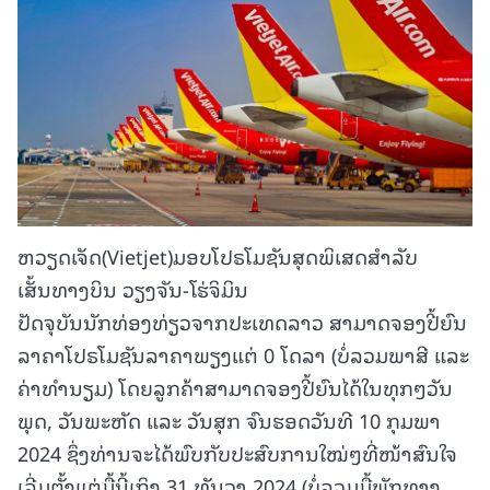
ຫວຽດເຈັດ(Vietjet)ມອບໂປຣໂມຊັນສຸດພິເສດສຳລັບ
ເສັ້ນທາງບິນ ວຽງຈັນ-ໂຮ່ຈິມິນ
ປັດຈຸບັນນັກທ່ອງທ່ຽວຈາກປະເທດລາວ ສາມາດຈອງປີ້ຍົນ
ລາຄາໂປຣໂມຊັນລາຄາພຽງແຕ່ 0 ໂດລາ (ບໍ່ລວມພາສີ ແລະ
ຄ່າທໍານຽມ) ໂດຍລູກຄ້າສາມາດຈອງປີ້ຍົນໄດ້ໃນທຸກໆວັນ
ພຸດ, ວັນພະຫັດ ແລະ ວັນສຸກ ຈົນຮອດວັນທີ 10 ກຸມພາ
2024 ຊຶ່ງທ່ານຈະໄດ້ພົບກັບປະສົບການໃໝ່ໆທີ່ໜ້າສົນໃຈ
ເລີ່ມຕັ້ງແຕ່ມື້ນີ້ເຖິງ 31 ທັນວາ 2024 (ບໍ່ລວມມື້ພັກທາງ