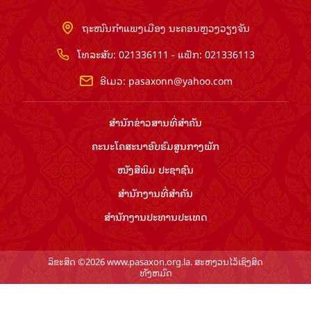
ຖະໜົນກຳແພງເມືອງ ນະຄອນຫຼວງວຽງຈັນ
ໂທລະສັບ: 021336111 - ແຟັກ: 021336113
ອີເມວ:
pasaxonn@yahoo.com
ສຳ​ນັກ​ຂ່າວ​ສານ​ທີ່​ສຳ​ຄັນ​
ຄະນະໂຄສະນາອົບຮົມ​ສູນ​ກາງ​ພັກ
ໜັງສືພິມ ປະ​ຊາ​ຊົນ
ສຳ​ນັກ​ງານ​ທີ່​ສຳ​ຄັນ
ສຳ​ນັກ​ງານ​ປະ​ທານ​ປະ​ເທດ
ລິຂະສິດ ©2026 www.pasaxon.org.la. ສະຫງວນໄວ້ເຊິງສິດ
ທັງຫມົດ