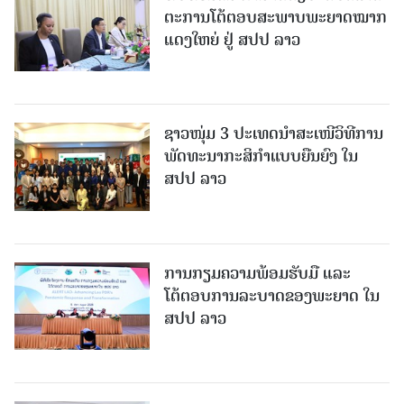
ຕະການໂຕ້ຕອບສະພາບພະຍາດໝາກ
ແດງໃຫຍ່ ຢູ່ ສປປ ລາວ
ຊາວໜຸ່ມ 3 ປະເທດນຳສະເໜີວິທີການ
ພັດທະນາກະສິກຳແບບຍືນຍົງ ໃນ
ສປປ ລາວ
ການກຽມຄວາມພ້ອມຮັບມື ແລະ
ໂຕ້ຕອບການລະບາດຂອງພະຍາດ ໃນ
ສປປ ລາວ