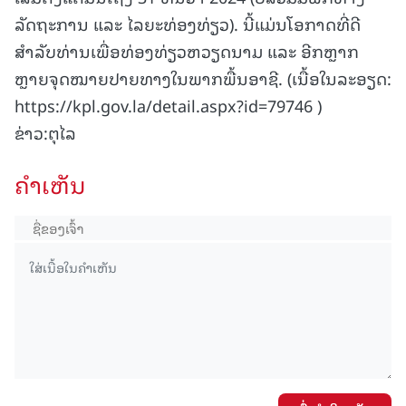
ລັດຖະການ ແລະ ໄລຍະທ່ອງທ່ຽວ). ນີ້ແມ່ນໂອກາດທີ່ດີ
ສຳລັບທ່ານເພື່ອທ່ອງທ່ຽວຫວຽດນາມ ແລະ ອີກຫຼາກ
ຫຼາຍຈຸດໝາຍປາຍທາງໃນພາກພື້ນອາຊີ. (ເນື້ອໃນລະອຽດ:
https://kpl.gov.la/detail.aspx?id=79746 )
ຂ່າວ:ຕຸໄລ
ຄໍາເຫັນ