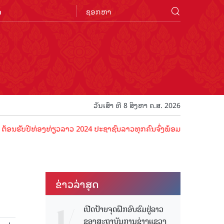
n
ວັນເສົາ ທີ 8 ສິງຫາ ຄ.ສ. 2026
ປີທ່ອງທ່ຽວລາວ 2024 ປະຊາຊົນລາວທຸກຄົນຈົ່ງພ້ອມເປັນເຈົ້າພາບທີ່ດີ ຕ້ອນ
ຂ່າວ​ລ່າ​ສຸດ
ເປີດປ້າຍຈຸດຝຶກອົບຮົມຢູ່ລາວ
ຂອງສະຖາບັນການຊ່າງແຂວງ