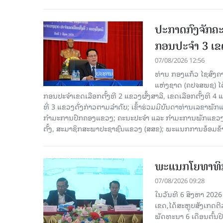
ປະກາດກົງຈັກຄະ
ກອນປະຈໍາ 3 ເຂດ
07/08/2026 12:56
ທ່ານ ກອງແກ້ວ ໄຊສົ
ແຫ່ງຊາດ (ຄປຈສພຊ) ໄດ
ກອນປະຈໍາເຂດເລືອກຕັ້ງທີ 2 ແຂວງຜົ້ງສາລີ, ເຂດເລືອກຕັ້ງທີ 4
ທີ່ 3 ແຂວງດັ່ງກ່າວຕາມລຳດັບ; ເຂົ້າຮ່ວມມີບັນດາທ່ານເລ
ກໍາມະການປົກຄອງແຂວງ; ຄະນະປະຈໍາ ແລະ ກໍາມະການພັກແຂວງ
ຕັ້ງ, ສະມາຊິກສະພາປະຊາຊົນແຂວງ (ສສຂ); ພະແນກການອ້ອມຂ
ພະແນກໂຍທາທິກ
07/08/2026 09:28
ໃນວັນທີ 6 ສິງຫາ 202
ເຂດ,ໄດ້ສະຫຼຸບສັງເກດຕ
ພັດທະນາ 6 ເດືອນຕົ້ນ