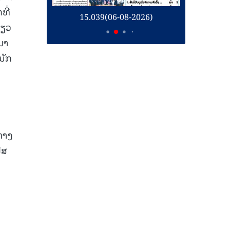
ທີ່
26)
15.039(06-08-2026)
1
່ຽວ
ມາ
ນັກ
ທາງ
ຟສ