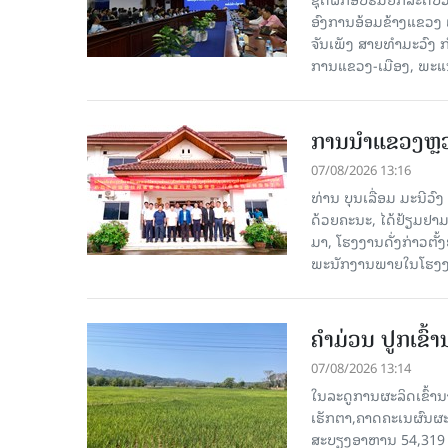
ອົງການອ້ອມຂ້າງແຂວງ ແລະ
ຈັນເພັງ ສາຍທຳມະວົງ 
ການແຂວງ-ເມືອງ, ພະແນ
ການນຳແຂວງຫຼວງພ
07/08/2026 13:16
ທ່ານ ບຸນເລື່ອມ ມະນີວ
ດ້ວຍຄະນະ, ໄດ້ຢ້ຽມຢາມ-ເຮ
ມາ, ໂຮງ​ງານ​ດັ່ງ​ກ່າວ
ພະນັກງານພາຍໃນໂຮງງ
ຄໍາມ່ວນ ປູກເຂົ້
07/08/2026 13:14
ໃນລະດູການຜະລິດເຂົ້ານ
ເຮັກຕາ,ຄາດຄະເນຜົນຜະ
ສະບຽງອາຫານ 54,319 ເ