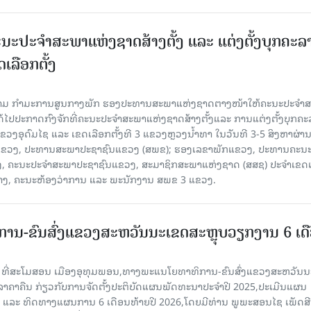
ນະປະຈໍາສະພາແຫ່ງຊາດສ້າງຕັ້ງ ແລະ ແຕ່ງຕັ້ງບຸກຄະລ
ເລືອກຕັ້ງ
ງຄາມ ກຳມະການສູນກາງພັກ ຮອງປະທານສະພາແຫ່ງຊາດຕາງໜ້າໃຫ້ຄະນະປະຈໍາ
້ໄປປະກາດກົງຈັກທີ່ຄະນະປະຈໍາສະພາແຫ່ງຊາດສ້າງຕັ້ງແລະ ການແຕ່ງຕັ້ງບຸກຄະ
 ແຂວງອຸດົມໄຊ ແລະ ເຂດເລືອກຕັ້ງທີ 3 ແຂວງຫຼວງນ້ຳທາ ໃນວັນທີ 3-5 ສິງຫາຜ່ານ
ຂາພັກແຂວງ, ປະທານສະພາປະຊາຊົນແຂວງ (ສພຂ); ຮອງເລຂາພັກແຂວງ, ປະທານຄະນ
, ຄະນະປະຈໍາສະພາປະຊາຊົນແຂວງ, ສະມາຊິກສະພາແຫ່ງຊາດ (ສສຊ) ປະຈໍາເຂດເ
້າງ, ຄະນະຫ້ອງວ່າການ ແລະ ພະນັກງານ ສພຂ 3 ແຂວງ.
ານ-ຂົນສົ່ງແຂວງສະຫວັນນະເຂດສະຫຼຸບວຽກງານ 6 ເດ
6 ທີ່ສະໂມສອນ ເມືອງອຸທຸມພອນ,ທາງພະແນໂຍທາທິການ-ຂົນສົ່ງແຂວງສະຫວັນນ
ີລາຄາຄືນ ກ່ຽວກັບການຈັດຕັ້ງປະຕິບັດແຜນພັດທະນາປະຈໍາປີ 2025,ປະເມີນແຜນ
ປີ ແລະ ທິດທາງແຜນການ 6 ເດືອນທ້າຍປີ 2026,ໂດຍມີທ່ານ ພູພະສອນໄຊ ເພັດສີ