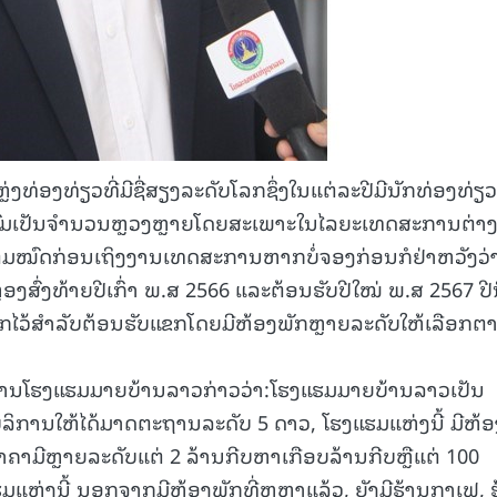
ງທ່ອງທ່ຽວທີ່ມີຊື່ສຽງລະດັບໂລກຊຶ່ງໃນແຕ່ລະປີມີນັກທ່ອງທ່ຽວ
ຊົມເປັນຈຳນວນຫຼວງຫຼາຍໂດຍສະເພາະໃນໄລຍະເທດສະການຕ່າ
ເຕັມໝົດກ່ອນເຖິງງານເທດສະການຫາກບໍ່ຈອງກ່ອນກໍຢ່າຫວັງວ່
ອງສົ່ງທ້າຍປີເກົ່າ ພ.ສ 2566 ແລະຕ້ອນຮັບປີໃໝ່ ພ.ສ 2567 ປີນີ
ໄວ້ສຳລັບຕ້ອນຮັບແຂກໂດຍມີຫ້ອງພັກຫຼາຍລະດັບໃຫ້ເລືອກຕ
ານໂຮງແຮມມາຍບ້ານລາວກ່າວວ່າ:ໂຮງແຮມມາຍບ້ານລາວເປັນ
ໍລິການໃຫ້ໄດ້ມາດຕະຖານລະດັບ 5 ດາວ, ໂຮງແຮມແຫ່ງນີ້ ມີຫ້ອ
ຄາມີຫຼາຍລະດັບແຕ່ 2 ລ້ານກີບຫາເກືອບລ້ານກີບຫຼືແຕ່ 100
ມແຫ່ງນີ້ ນອກຈາກມີຫ້ອງພັກທີ່ຫຼູຫຼາແລ້ວ, ຍັງມີຮ້ານກາເຟ, 