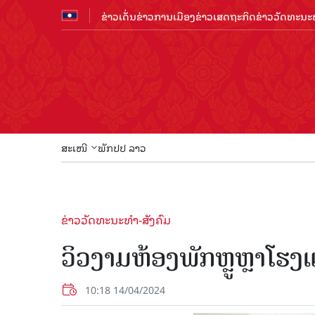
ຂ່າວເດັ່ນ
ຂ່າວການເມືອງ
ຂ່າວເສດຖະກິດ
ຂ່າວວັດທະນະທ
ສະເໜີ
ພັກປປ ລາວ
ຂ່າວວັດທະນະທຳ-ສັງຄົມ
ວິວງາມຫ້ອງພັກຫຼູຫຼາໂຮ
10:18 14/04/2024