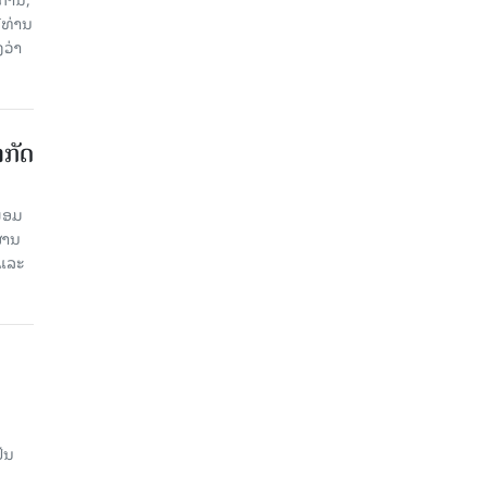
ີທ່ານ
ວ່າ
າກັດ
ພ້ອມ
່ານ​
 ແລະ
ັນ