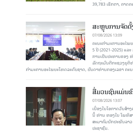
39,783 ເຮັກຕາ, ຄາດຄ
ສະຫຼຸບການຈັດຕ
07/08/2026 13:09
ຄະນະກຳມະການອະໄພຍະໂ
5 ປີ (2021-2025) ແລະ 
ການເປັນປະທານຂອງ ທ່
ລັດຖະມົນຕີກະຊວງຍຸຕ
ກໍາມະການອະໄພຍະໂທດລະດັບຊາດ, ບັນດາທ່ານກອງເລຂາ ຄະນະ
ສື່ມວນຊົນແມ່ນຂົ
07/08/2026 13:07
ເນື່ອງໃນໂອກາດວັນສ້າງຕ
ນີ້ ທ່ານ ທອງໃບ ໂພທິ
ສະມາຄົມນັກປະພັນລາວ ໄ
ປະຊາຊົນ.