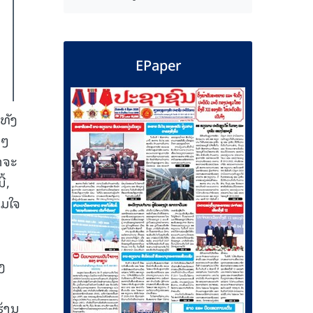
EPaper
ທັງ
ງໆ
າຈະ
້,
າມໃຈ
ງ
ຮ້ານ