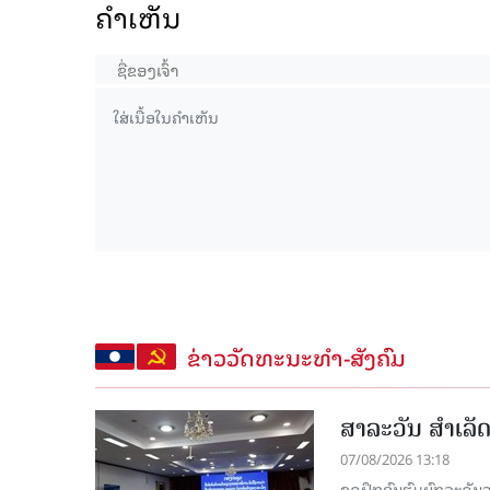
ຄໍາເຫັນ
ຂ່າວວັດທະນະທຳ-ສັງຄົມ
ສາລະວັນ ສໍາເລ
07/08/2026 13:18
ຊຸດຝຶກອົບຮົມຍົກລະດ