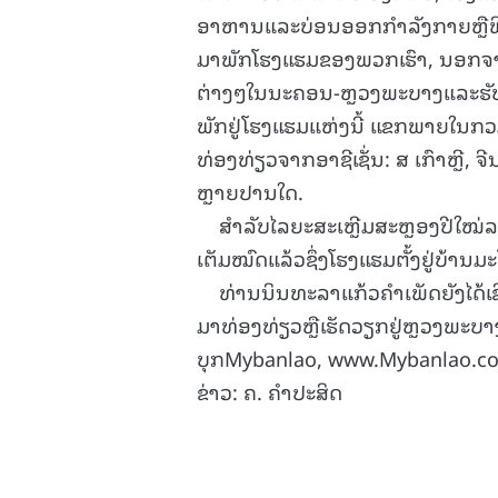
ອາຫານແລະບ່ອນອອກກຳລັງກາຍຫຼືຟິດ
ມາພັກໂຮງແຮມຂອງພວກເຮົາ, ນອກຈາກນ
ຕ່າງໆໃນນະຄອນ-ຫຼວງພະບາງແລະຮັບ-
ພັກຢູ່ໂຮງແຮມແຫ່ງນີ້ ແຂກພາຍໃນກ
ທ່ອງທ່ຽວຈາກອາຊີເຊັ່ນ: ສ ເກົາຫຼີ, 
ຫຼາຍປານໃດ.
ສຳລັບໄລຍະສະເຫຼີມສະຫຼອງປີໃໝ່ລາ
ເຕັມໝົດແລ້ວຊຶ່ງໂຮງແຮມຕັ້ງຢູ່ບ
ທ່ານນິນທະລາແກ້ວຄຳເພັດຍັງໄດ້
ມາທ່ອງທ່ຽວຫຼືເຮັດວຽກຢູ່ຫຼວງພະບາ
ບຸກMybanlao, www.Mybanlao.c
ຂ່າວ: ຄ. ຄຳປະສິດ