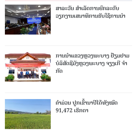
ສາລະວັນ ສໍາເລັດການຍົກລະດັບ
ວຽກງານເສນາທິການຮັບໃຊ້ການນໍາ
ການນຳແຂວງຫຼວງພະບາງ ຢ້ຽມ​ຢາມ
ບໍ​ລິ​ສັດຊີມັງຫຼວງພະບາງ ຈຽງເກີ ຈໍາ
ກັດ
ຄໍາມ່ວນ ປູກເຂົ້ານາປີໄດ້ທັງໝົດ
91,472 ເຮັກຕາ