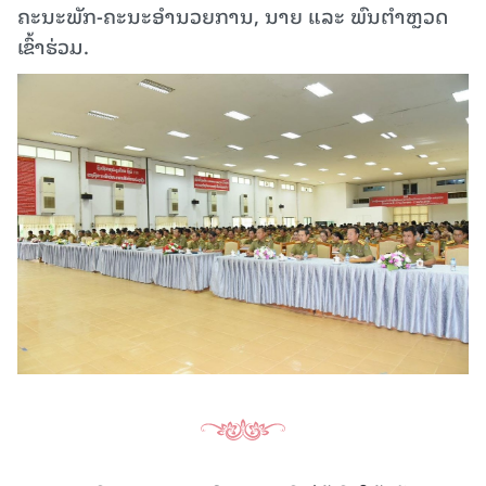
ຄະນະພັກ-ຄະນະອຳນວຍການ, ນາຍ ແລະ ພົນຕຳຫຼວດ
ເຂົ້າຮ່ວມ.