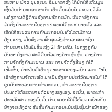
ສະຫາຍ ພົຈວ ບຸນຊະນະ ສິມມາລາວົງ ໄດ້ຍົກໃຫ້ເຫັນມູນ
ເຊື້ອວັນກໍາມະກອນສາກົນ ເປັນຕົ້ນແມ່ນໃນຂະບວນວິວັດ
ແຫ່ງການຕໍ່ສູ້ຕ້ານສົງຄາມຈັກກະພັດ, ບັນດາອົງການ
ຈັດຕັ້ງກຳມະບານໃນຫຼາຍປະເທດໄດ້ຂະ ຫຍາຍຕົວ ແລະ
ເຮັດໃຫ້ຂະບວນການກຳມະກອນໃນທົ່ວໂລກມີການ
ປ່ຽນແປງ, ເມື່ອສົງຄາມສິ້ນສຸດລົງຈໍານວນສະມາຊິກ
ກຳມະບານໄດ້ເພີ່ມຂຶ້ນເຖິງ 21 ລ້ານຄົນ. ໄປຄຽງຄູ່ກັບ
ບັນຫາດັ່ງກ່າວ ສະຕິຕື່ນຕົວທາງດ້ານຊົນຊັ້ນ, ທາງດ້ານ
ການຈັດຕັ້ງກຳມະບານ ແລະ ການຈັດຕັ້ງອື່ນໆ ກໍໄດ້
ເພີ່ມຂຶ້ນ, ຄໍາຂວັນທີ່ເປັນຍຸດທະສາດຂອງເລນິນ ແມ່ນ: “ຫັນ
ເອົາສົງຄາມຈັກກະພັດ ມາເປັນສົງຄາມປະຕິວັດພາຍໃນ” ໄດ້
ຊຸກດັນຂະບວນການກຳມະກອນ, ກຳ ມະບານໃນຫຼາຍ
ປະເທດໃຫ້ຂະຫຍາຍຕົວຢ່າງແຂງແຮງ. ສະນັ້ນ, ພາລະກໍາ
ປະຫວັດສາດຂອງຊົນຊັ້ນກຳມະກອນໄດ້ຊີ້ໃຫ້ພວກເຮົາເຫັນ
ຢ່າງຈະແຈ້ງວ່າ: ຊົນຊັ້ນກຳມະກອນແມ່ນຊົນຊັ້ນນໍາໜ້າຂອງ