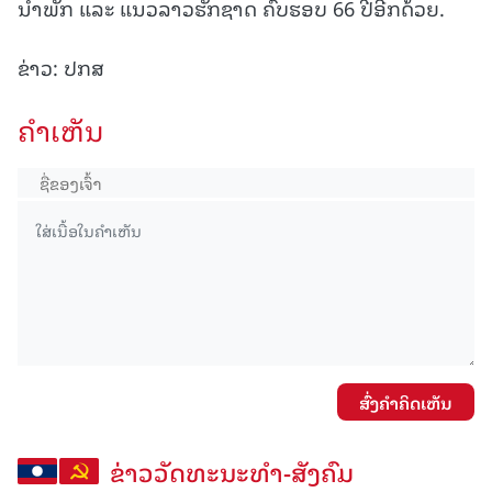
ນໍາພັກ ແລະ ແນວລາວຮັກຊາດ ຄົບຮອບ 66 ປີອີກດ້ວຍ.
ຂ່າວ: ປກສ
ຄໍາເຫັນ
ສົ່ງຄໍາຄິດເຫັນ
ຂ່າວວັດທະນະທຳ-ສັງຄົມ