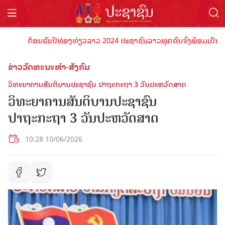
ຕ້ອນຮັບປີທ່ອງທ່ຽວລາວ 2024 ປະຊາຊົນລາວທຸກຄົນຈົ່ງພ້ອມເປັນເຈົ້າພາ
ຂ່າວວັດທະນະທຳ-ສັງຄົມ
ວິທະຍາຄານສັນຕິບານປະຊາຊົນ ປາຖະກະຖາ 3 ວັນປະຫວັດສາດ
ວິທະຍາຄານສັນຕິບານປະຊາຊົນ
ປາຖະກະຖາ 3 ວັນປະຫວັດສາດ
10:28 10/06/2026