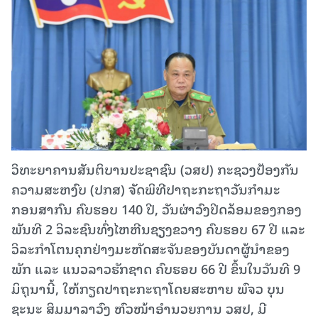
ວິທະຍາຄານສັນຕິບານປະຊາຊົນ (ວສປ) ກະຊວງປ້ອງກັນ
ຄວາມສະຫງົບ (ປກສ) ຈັດພິທີປາຖະກະຖາວັນກໍາມະ
ກອນສາກົນ ຄົບຮອບ 140 ປີ, ວັນຜ່າວົງປິດລ້ອມຂອງກອງ
ພັນທີ 2 ວິລະຊົນທົ່ງໄຫຫີນຊຽງຂວາງ ຄົບຮອບ 67 ປີ ແລະ
ວິລະກໍາໂຕນຄຸກຢ່າງມະຫັດສະຈັນຂອງບັນດາຜູ້ນໍາຂອງ
ພັກ ແລະ ແນວລາວຮັກຊາດ ຄົບຮອບ 66 ປີ ຂຶ້ນໃນວັນທີ 9
ມິຖຸນານີ້, ໃຫ້ກຽດປາຖະກະຖາໂດຍສະຫາຍ ພົຈວ ບຸນ
ຊະນະ ສິມມາລາວົງ ຫົວໜ້າອຳນວຍການ ວສປ, ມີ