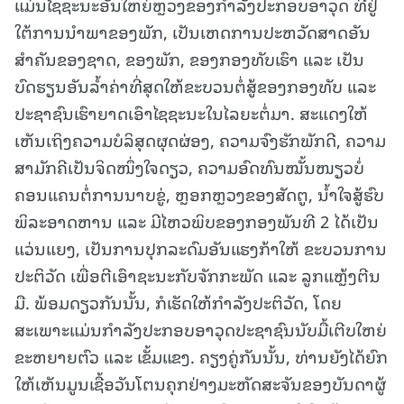
ແມ່ນໄຊຊະນະອັນໃຫຍ່ຫຼວງຂອງກໍາລັງປະກອບອາວຸດ ທີ່ຢູ່
ໃຕ້ການນໍາພາຂອງພັກ, ເປັນເຫດການປະຫວັດສາດອັນ
ສໍາຄັນຂອງຊາດ, ຂອງພັກ, ຂອງກອງທັບເຮົາ ແລະ ເປັນ
ບົດຮຽນອັນລໍ້າຄ່າທີ່ສຸດໃຫ້ຂະບວນຕໍ່ສູ້ຂອງກອງທັບ ແລະ
ປະຊາຊົນເຮົາຍາດເອົາໄຊຊະນະໃນໄລຍະຕໍ່ມາ. ສະແດງໃຫ້
ເຫັນເຖິງຄວາມບໍລິສຸດຜຸດຜ່ອງ, ຄວາມຈົງຮັກພັກດີ, ຄວາມ
ສາມັກຄີເປັນຈິດໜຶ່ງໃຈດຽວ, ຄວາມອົດທົນໝັ້ນໜຽວບໍ່
ຄອນແຄນຕໍ່ການນາບຂູ່, ຫຼອກຫຼວງຂອງສັດຕູ, ນໍ້າໃຈສູ້ຮົບ
ພິລະອາດຫານ ແລະ ມີໄຫວພິບຂອງກອງພັນທີ 2 ໄດ້ເປັນ
ແວ່ນແຍງ, ເປັນການປຸກລະດົມອັນແຮງກ້າໃຫ້ ຂະບວນການ
ປະຕິວັດ ເພື່ອຕີເອົາຊະນະກັບຈັກກະພັດ ແລະ ລູກແຫຼ້ງຕີນ
ມື. ພ້ອມດຽວກັນນັ້ນ, ກໍເຮັດໃຫ້ກຳລັງປະຕິວັດ, ໂດຍ
ສະເພາະແມ່ນກໍາລັງປະກອບອາວຸດປະຊາຊົນນັບມື້ເຕີບໃຫຍ່
ຂະຫຍາຍຕົວ ແລະ ເຂັ້ມແຂງ. ຄຽງຄູ່ກັນນັ້ນ, ທ່ານຍັງໄດ້ຍົກ
ໃຫ້ເຫັນມູນເຊື້ອວັນໂຕນຄຸກຢ່າງມະຫັດສະຈັນຂອງບັນດາຜູ້