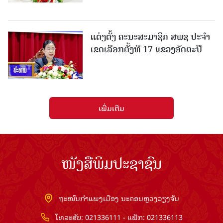
ແຕ່ງຕັ້ງ ຄະນະສະມາຊິກ ສພຊ ປະຈຳ
ເຂດເລືອກຕັ້ງທີ 17 ແຂວງອັດຕະປື
ເພີ່ມເຕີມ
ໜັງສືພິມປະຊາຊົນ
ຖະໜົນກຳແພງເມືອງ ນະຄອນຫຼວງວຽງຈັນ
ໂທລະສັບ: 021336111 - ແຟັກ: 021336113