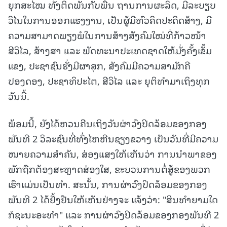
ຍຸກສະໄໝ ທັງຕິດພັນກັບພື້ນ ຖານການຜະລິດ, ມີລະບຽບ
ວິໄນໃນການອອກແຮງງານ, ເປັນຜູ້ມີຫົວຄິດປະດິດສ້າງ, ມີ
ຄວາມສາມາດພຽງພໍໃນການສ້າງສັງຄົມໃໝ່ທີ່ກ້າວໜ້າ
ສີວິໄລ, ສ້າງສາ ແລະ ພັດທະນາປະເທດຊາດໃຫ້ມັ່ງຄັ້ງເຂັ້ມ
ແຂງ, ປະຊາຊົນຮັ່ງມີຜາສຸກ, ສັງຄົມມີຄວາມສາມັກຄີ
ປອງດອງ, ປະຊາທິປະໄຕ, ສີວິໄລ ແລະ ຍຸຕິທຳມາເຖິງທຸກ
ວັນນີ້.
ພ້ອມນີ້, ຍັງໄດ້ຫວນຄືນເຖິງວັນຜ່າວົງປິດລ້ອມຂອງກອງ
ພັນທີ 2 ວິລະຊົນທີ່ທົ່ງໄຫຫີນຊຽງຂວາງ ເປັນວັນທີ່ມີຄວາມ
ໜາຍຄວາມສໍາຄັນ, ສ່ອງແສງໃຫ້ເຫັນວ່າ ການນໍາພາຂອງ
ພັກຖືກຕ້ອງສະຫຼາດສ່ອງໃສ, ຂະບວນການຕໍ່ສູ້ຂອງພວກ
ເຮົາແມ່ນເປັນທຳ. ສະນັ້ນ, ການຜ່າວົງປິດລ້ອມຂອງກອງ
ພັນທີ 2 ໄດ້ຢັ້ງຢືນໃຫ້ເຫັນຢ່າງຈະ ແຈ້ງວ່າ: "ສິນທໍາຍາມໃດ
ກໍຊະນະອະທຳ" ແລະ ການຜ່າວົງປິດລ້ອມຂອງກອງພັນທີ 2