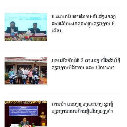
ພະແນກໂຍທາທິການ-ຂົນສົ່ງແຂວງ
ສະຫວັນນະເຂດສະຫຼຸບວຽກງານ 6
ເດືອນ
ມອບລົດຈັກໃຫ້ 3 ຕາແສງ ເພື່ອຮັບໃຊ້
ວຽກງານບໍລິຫານ ແລະ ພັດທະນາ
ການນຳ ແຂວງຫຼວງພະບາງ ຊຸກຍູ້
ວຽກງານຮອບດ້ານຢູ່ເມືອງວຽງຄໍາ