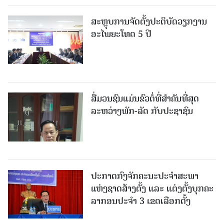
ສະຫຼຸບການຈັດຕັ້ງປະຕິບັດວຽກງານ
ອະໄພຍະໂທດ 5 ປີ
ສື່ມວນຊົນແມ່ນຂົວຕໍ່ທີ່ສໍາຄັນທີ່ສຸດ
ລະຫວ່າງພັກ-ລັດ ກັບປະຊາຊົນ
ປະກາດກົງຈັກຄະນະປະຈໍາສະພາ
ແຫ່ງຊາດສ້າງຕັ້ງ ແລະ ແຕ່ງຕັ້ງບຸກຄະ
ລາກອນປະຈໍາ 3 ເຂດເລືອກຕັ້ງ